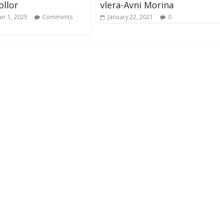
ollor
vlera-Avni Morina
r 1, 2025
Comments
January 22, 2021
0