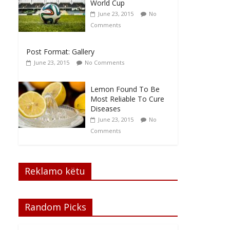
World Cup
June 23, 2015
No
Comments
Post Format: Gallery
June 23, 2015
No Comments
Lemon Found To Be
Most Reliable To Cure
Diseases
June 23, 2015
No
Comments
Reklamo këtu
Random Picks