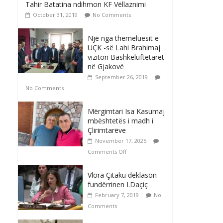
Tahir Batatina ndihmon KF Vëllaznimi
October 31, 2019
No Comments
Një nga themeluesit e
UÇK -së Lahi Brahimaj
viziton Bashkëluftëtaret
në Gjakovë
September 26, 2019
No Comments
Mërgimtari Isa Kasumaj
mbështetës i madh i
Çlirimtarëve
November 17, 2025
Comments Off
Vlora Çitaku deklason
fundërrinen I.Daçiç
February 7, 2019
No
Comments