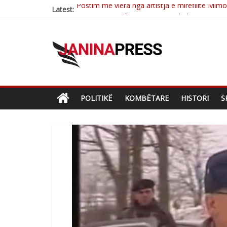
Latest:
Nga poetja atdhetare Kumrie Shala -BOLL M
Nga Elmije Ajazi e nderuar
Brahim Çekaj njē veprimtar i respektuar i çe
Çlirimtari Mentor Mushkolaj nderohet me mir
Postim me vlera nga artistja e mirëfilltë Mim
POLITIKË
KOMBËTARE
HISTORI
S