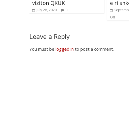
viziton QKUK
e ri shk
July 28, 2020
0
Septembe
Off
Leave a Reply
You must be
logged in
to post a comment.