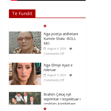
Të Fundit
Nga poetja atdhetare
Kumrie Shala -BOLL
MO
August 6, 2026
Comments Off
Nga Elmije Ajazi e
nderuar
August 5, 2026
Comments Off
Brahim Çekaj njē
veprimtar i respektuar i
çeshtjës kombëtare
August 5, 2026