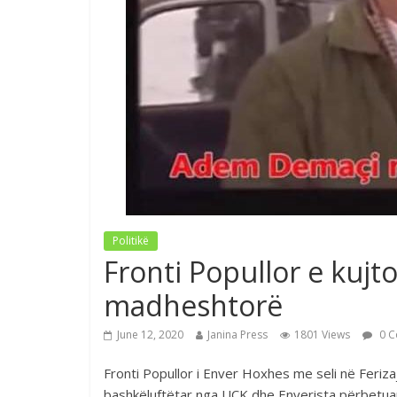
Politikë
Fronti Popullor e ku
madheshtorë
June 12, 2020
Janina Press
1801 Views
0 C
Fronti Popullor i Enver Hoxhes me seli në Ferizaj
bashkëluftëtar nga UÇK dhe Enverista përbetuar