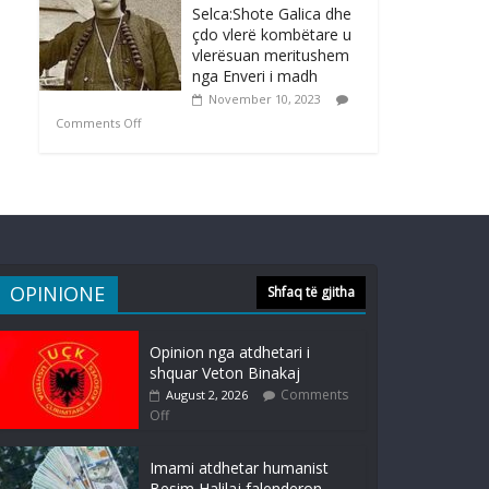
Selca:Shote Galica dhe
çdo vlerë kombëtare u
vlerësuan meritushem
nga Enveri i madh
November 10, 2023
Comments Off
OPINIONE
Shfaq të gjitha
Opinion nga atdhetari i
shquar Veton Binakaj
Comments
August 2, 2026
Off
Imami atdhetar humanist
Besim Halilaj falenderon