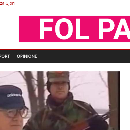
O
shtjës kombëtare
enjohje nga Xhevdet Qeriqi Dega e invalidëve në Fushë Kosovë
oza Gjoni
PORT
OPINIONE