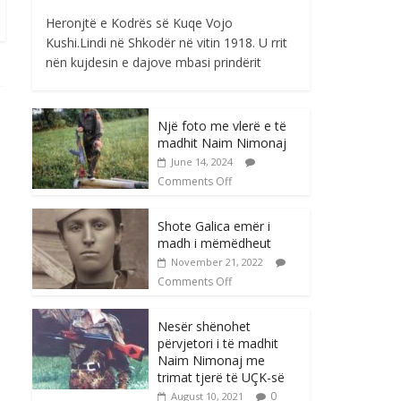
Heronjtë e Kodrës së Kuqe Vojo
Kushi.Lindi në Shkodër në vitin 1918. U rrit
nën kujdesin e dajove mbasi prindërit
Një foto me vlerë e të
madhit Naim Nimonaj
June 14, 2024
Comments Off
Shote Galica emër i
madh i mëmëdheut
November 21, 2022
Comments Off
Nesër shënohet
përvjetori i të madhit
Naim Nimonaj me
trimat tjerë të UÇK-së
0
August 10, 2021