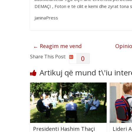
DEMAÇI , Foton e të cilit e kemi dhe zyrat tona 
JaninaPress
←
Reagim me vend
Opinio
Share This Post:
0
Artikuj që mund t\'iu inte
Presidenti Hashim Thaçi
Lideri A