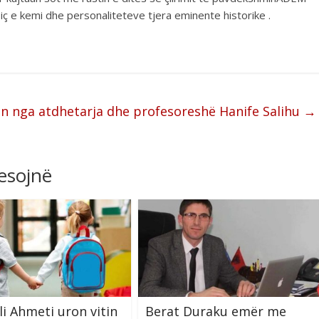
siç e kemi dhe personaliteteve tjera eminente historike .
n nga atdhetarja dhe profesoreshë Hanife Salihu
→
resojnë
li Ahmeti uron vitin
Berat Duraku emër me