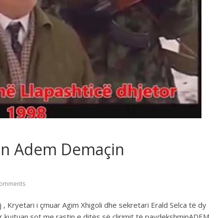
jton Adem Demaçin
omments
 , Kryetari i çmuar Agim Xhigoli dhe sekretari Erald Selca të dy
 kujtuan sot me rastin e ditës së çlirimit të pavdekshminADEM