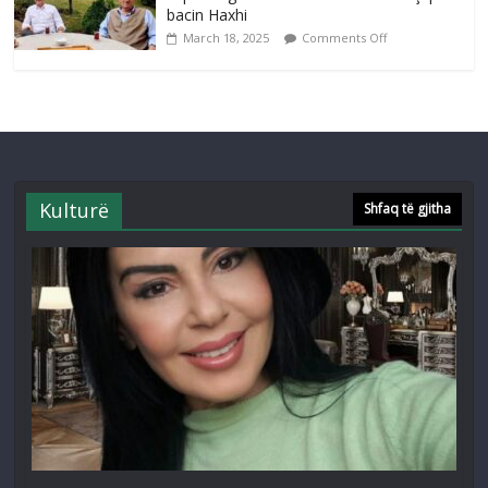
bacin Haxhi
March 18, 2025
Comments Off
Kulturë
Shfaq të gjitha