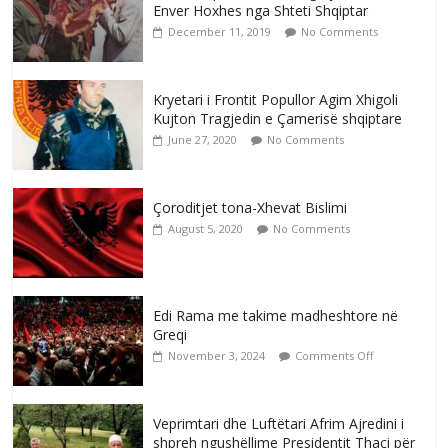
Enver Hoxhes nga Shteti Shqiptar
December 11, 2019
No Comments
Kryetari i Frontit Popullor Agim Xhigoli
Kujton Tragjedin e Çamerisë shqiptare
June 27, 2020
No Comments
Çoroditjet tona-Xhevat Bislimi
August 5, 2020
No Comments
Edi Rama me takime madheshtore në
Greqi
November 3, 2024
Comments Off
Veprimtari dhe Luftëtari Afrim Ajredini i
shpreh ngushëllime Presidentit Thaçi për