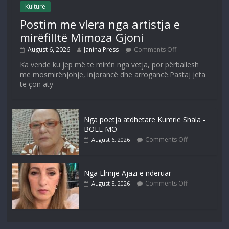
Kulturë
Postim me vlera nga artistja e
mirëfilltë Mimoza Gjoni
August 6, 2026
Janina Press
Comments Off
Ka vende ku jep më të mirën nga vetja, por përballesh
me mosmirënjohje, injorancë dhe arrogancë.Pastaj jeta
të çon aty
Nga poetja atdhetare Kumrie Shala -
BOLL MO
Comments Off
August 6, 2026
Nga Elmije Ajazi e nderuar
Comments Off
August 5, 2026