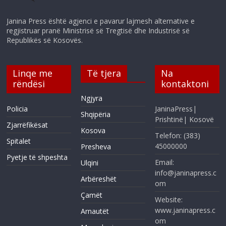
Janina Press është agjenci e pavarur lajmesh alternative e
regjistruar pranë Ministrisë së Tregtisë dhe Industrisë së
Republikës së Kosovës.
Linqe me
Të tjera
Na
rëndësi
kontaktoni
Ngjyra
Policia
JaninaPress|
Shqipëria
Prishtinë| Kosovë
Zjarrëfikësat
Kosova
Telefon: (383)
Spitalet
45000000
Presheva
Pyetje të shpeshta
Email:
Ulqini
info@janinapress.c
Arbëreshët
om
Çamët
Website:
www.janinapress.c
Arnautët
om