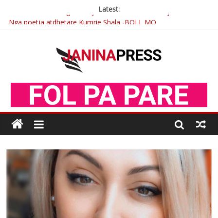
Latest:
Nga poetja atdhetare Kumrie Shala -BOLL MO
Nga Elmije Ajazi e nderuar
Brahim Çekaj njē veprimtar i respektuar i çeshtjës kombëtare
Çlirimtari Mentor Mushkolaj nderohet me mirenjohje nga
Xhevdet Qeriqi Dega e invalidëve në Fushë Kosovë
Postim me vlera nga artistja e mirëfilltë Mimoza Gjoni