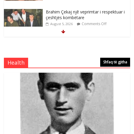
Brahim Çekaj njē veprimtar i respektuar i
çeshtjës kombëtare
Comments Off
August 5, 2026
Çlirimtari Mentor Mushkolaj nderohet
me mirenjohje nga Xhevdet Qeriqi Dega
e invalidëve në Fushë Kosovë
Health
Shfaq të gjitha
Comments Off
August 4, 2026
Çlirimtari Agron Gërvalla me takime pune
në atdhe të shoqerisë Levizja
Comments Off
August 3, 2026
Postim me vlera nga artistja e mirëfilltë
Mimoza Gjoni
Comments Off
August 6, 2026