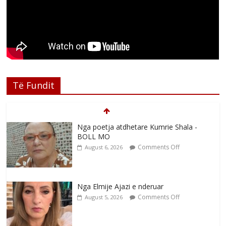
Të Fundit
Nga poetja atdhetare Kumrie Shala -
BOLL MO
Comments Off
August 6, 2026
Nga Elmije Ajazi e nderuar
Comments Off
August 5, 2026