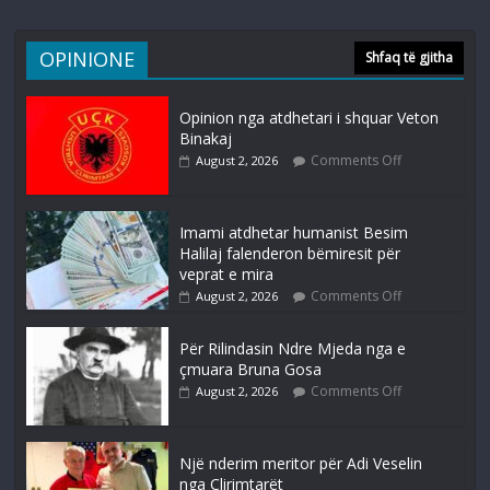
OPINIONE
Shfaq të gjitha
Opinion nga atdhetari i shquar Veton
Binakaj
Comments Off
August 2, 2026
Imami atdhetar humanist Besim
Halilaj falenderon bëmiresit për
veprat e mira
Comments Off
August 2, 2026
Për Rilindasin Ndre Mjeda nga e
çmuara Bruna Gosa
Comments Off
August 2, 2026
Një nderim meritor për Adi Veselin
nga Çlirimtarët