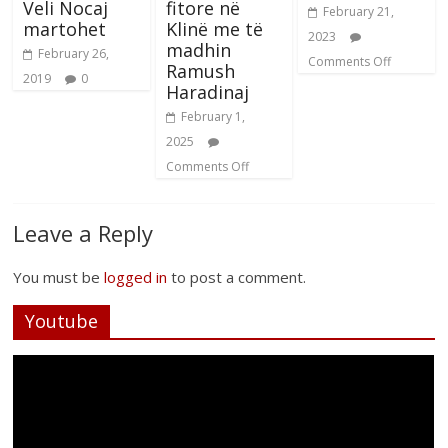
Veli Nocaj
fitore në
February 21,
martohet
Klinë me të
2023
madhin
February 26,
Comments Off
Ramush
2019
0
Haradinaj
February 1,
2025
Comments Off
Leave a Reply
You must be
logged in
to post a comment.
Youtube