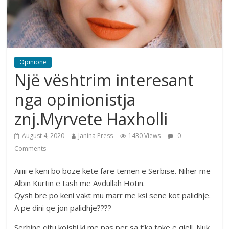
Opinione
Një vështrim interesant
nga opinionistja
znj.Myrvete Haxholli
August 4, 2020
Janina Press
1430 Views
0
Comments
Aiiiii e keni bo boze kete fare temen e Serbise. Niher me
Albin Kurtin e tash me Avdullah Hotin.
Qysh bre po keni vakt mu marr me ksi sene kot palidhje.
A pe dini qe jon palidhje????
Serbine qitu kojshi ki me pas per sa t’ka toke e qiell. Nuk