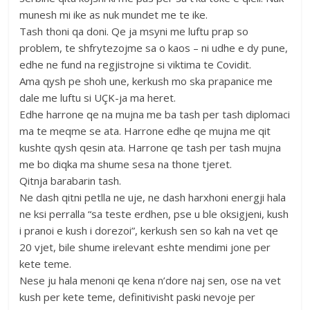
munesh mi ike as nuk mundet me te ike.
Tash thoni qa doni. Qe ja msyni me luftu prap so
problem, te shfrytezojme sa o kaos – ni udhe e dy pune,
edhe ne fund na regjistrojne si viktima te Covidit.
Ama qysh pe shoh une, kerkush mo ska prapanice me
dale me luftu si UÇK-ja ma heret.
Edhe harrone qe na mujna me ba tash per tash diplomaci
ma te meqme se ata. Harrone edhe qe mujna me qit
kushte qysh qesin ata. Harrone qe tash per tash mujna
me bo diqka ma shume sesa na thone tjeret.
Qitnja barabarin tash.
Ne dash qitni petlla ne uje, ne dash harxhoni energji hala
ne ksi perralla “sa teste erdhen, pse u ble oksigjeni, kush
i pranoi e kush i dorezoi”, kerkush sen so kah na vet qe
20 vjet, bile shume irelevant eshte mendimi jone per
kete teme.
Nese ju hala menoni qe kena n’dore naj sen, ose na vet
kush per kete teme, definitivisht paski nevoje per