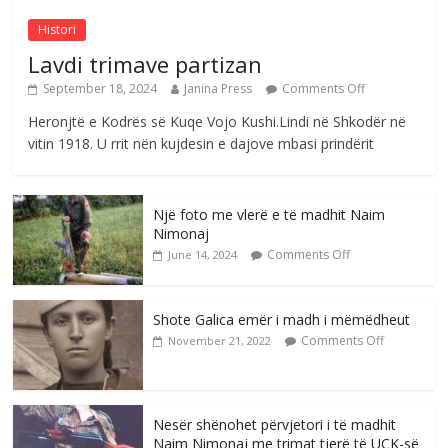
Histori
Lavdi trimave partizan
September 18, 2024
Janina Press
Comments Off
Heronjtë e Kodrës së Kuqe Vojo Kushi.Lindi në Shkodër në
vitin 1918. U rrit nën kujdesin e dajove mbasi prindërit
Një foto me vlerë e të madhit Naim
Nimonaj
Comments Off
June 14, 2024
Shote Galica emër i madh i mëmëdheut
Comments Off
November 21, 2022
Nesër shënohet përvjetori i të madhit
Naim Nimonaj me trimat tjerë të UÇK-së