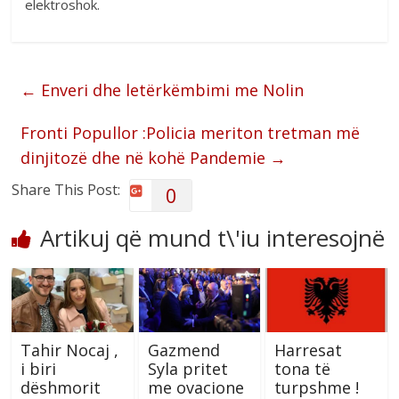
elektroshok.
←
Enveri dhe letërkëmbimi me Nolin
Fronti Popullor :Policia meriton tretman më
dinjitozë dhe në kohë Pandemie
→
Share This Post:
0
Artikuj që mund t\'iu interesojnë
Tahir Nocaj ,
Gazmend
Harresat
i biri
Syla pritet
tona të
dëshmorit
me ovacione
turpshme !