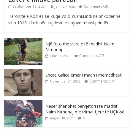
September 18, 2024
Janina Press
Comments Off
Heronjtë e Kodrës së Kuqe Vojo Kushi.Lindi në Shkodër në
vitin 1918. U rrit nën kujdesin e dajove mbasi prindërit
Një foto me vlerë e të madhit Naim
Nimonaj
Comments Off
June 14, 2024
Shote Galica emër i madh i mëmëdheut
Comments Off
November 21, 2022
Nesër shënohet përvjetori i të madhit
Naim Nimonaj me trimat tjerë të UÇK-së
0
August 10, 2021