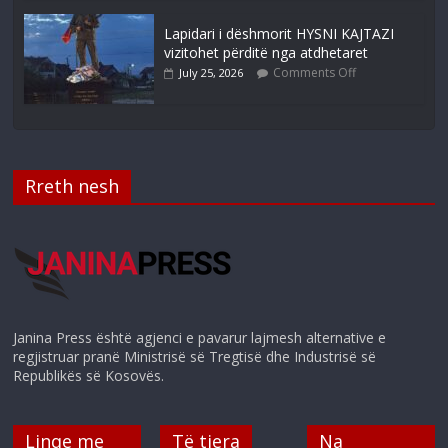
Lapidari i dëshmorit HYSNI KAJTAZI
vizitohet përditë nga atdhetaret
Comments Off
July 25, 2026
Rreth nesh
Janina Press është agjenci e pavarur lajmesh alternative e
regjistruar pranë Ministrisë së Tregtisë dhe Industrisë së
Republikës së Kosovës.
Linqe me
Të tjera
Na