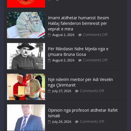
Imami atdhetar humanist Besim
Halilaj falenderon bëmiresit për
veprat e mira
Comments Off
August 2, 2026
Për Rilindasin Ndre Mjeda nga e
çmuara Bruna Gosa
Comments Off
August 2, 2026
Një nderim meritor për Adi Veselin
nga Çlirimtarët
Comments Off
July 27, 2026
Opinion nga profesori atdhetar Rafet
Ismaili
Comments Off
July 26, 2026