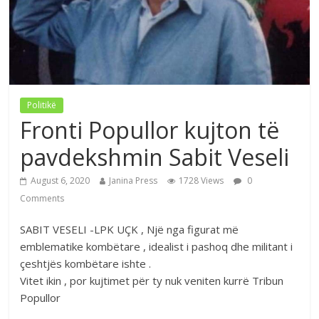
Politikë
Fronti Popullor kujton të
pavdekshmin Sabit Veseli
August 6, 2020
Janina Press
1728 Views
0
Comments
SABIT VESELI -LPK UÇK , Një nga figurat më
emblematike kombëtare , idealist i pashoq dhe militant i
çeshtjës kombëtare ishte .
Vitet ikin , por kujtimet për ty nuk veniten kurrë Tribun
Popullor