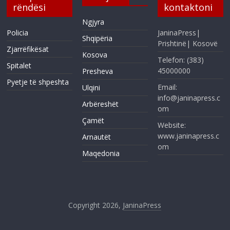
rëndësi
kontaktoni
Ngjyra
Policia
JaninaPress|
Shqipëria
Prishtinë| Kosovë
Zjarrëfikësat
Kosova
Telefon: (383)
Spitalet
45000000
Presheva
Pyetje të shpeshta
Email:
Ulqini
info@janinapress.c
Arbëreshët
om
Çamët
Website:
www.janinapress.c
Arnautët
om
Maqedonia
Copyright 2026,
JaninaPress