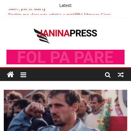
Latest:
Sulm , pse të dua ty
Postim me vlera nga artistja e mirëfilltë Mimoza Gjoni
Nga poetja atdhetare Kumrie Shala -BOLL MO
Nga Elmije Ajazi e nderuar
Brahim Çekaj njē veprimtar i respektuar i çeshtjës kombëtare