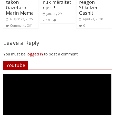
takon
nuk mërzitet
reagon
Gazetarin
njëri !
Shkelzen
Marin Mema
Gashit
January 29,
August 22, 2025
April 24, 2020
2019
0
Comments Off
0
Leave a Reply
You must be
logged in
to post a comment.
Youtube