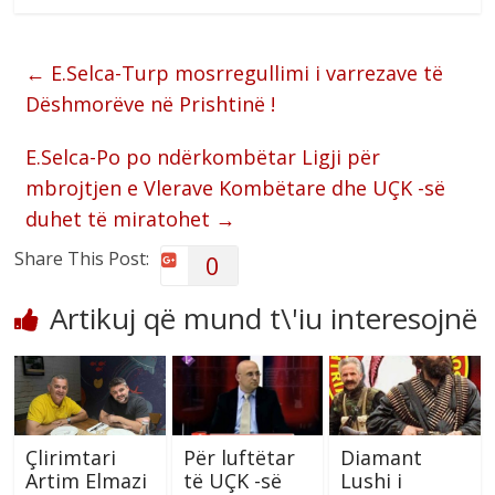
←
E.Selca-Turp mosrregullimi i varrezave të
Dëshmorëve në Prishtinë !
E.Selca-Po po ndërkombëtar Ligji për
mbrojtjen e Vlerave Kombëtare dhe UÇK -së
duhet të miratohet
→
Share This Post:
0
Artikuj që mund t\'iu interesojnë
Çlirimtari
Për luftëtar
Diamant
Artim Elmazi
të UÇK -së
Lushi i