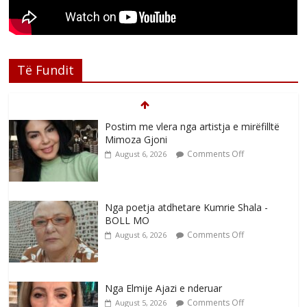
Të Fundit
Postim me vlera nga artistja e mirëfilltë
Mimoza Gjoni
Comments Off
August 6, 2026
Nga poetja atdhetare Kumrie Shala -
BOLL MO
Comments Off
August 6, 2026
Nga Elmije Ajazi e nderuar
Comments Off
August 5, 2026