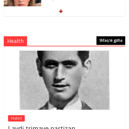
Brahim Çekaj njē veprimtar i respektuar i
çeshtjës kombëtare
Comments Off
August 5, 2026
Health
Shfaq të gjitha
Çlirimtari Mentor Mushkolaj nderohet
me mirenjohje nga Xhevdet Qeriqi Dega
e invalidëve në Fushë Kosovë
Comments Off
August 4, 2026
Sulm , pse të dua ty
Comments Off
August 8, 2026
Histori
Lavdi trimave partizan