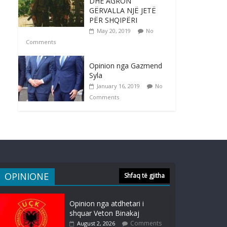
DHE AGRON
GËRVALLA NJË JETË
PËR SHQIPËRI
May 20, 2019
No
Comments
Opinion nga Gazmend
Syla
January 16, 2019
No
Comments
OPINIONE
Shfaq të gjitha
Opinion nga atdhetari i
shquar Veton Binakaj
Comments
August 2, 2026