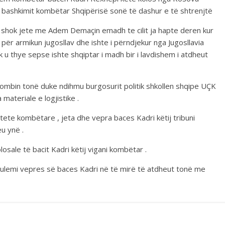
t dhe bashkimit kombëtar Shqipërisë sonë të dashur e të shtrenjtë
 shok jete me Adem Demaçin emadh te cilit ja hapte deren kur
 për armikun jugosllav dhe ishte i përndjekur nga Jugosllavia
uk u thye sepse ishte shqiptar i madh bir i lavdishem i atdheut
ër kombin tonë duke ndihmu burgosurit politik shkollen shqipe UÇK
teriale e logjistike .
vitete kombëtare , jeta dhe vepra baces Kadri këtij tribuni
u ynë .
osale të bacit Kadri këtij vigani kombëtar .
ërulemi vepres së baces Kadri në të mirë të atdheut tonë me