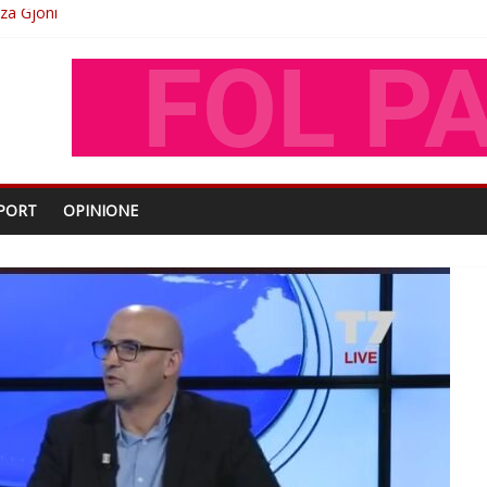
O
shtjës kombëtare
enjohje nga Xhevdet Qeriqi Dega e invalidëve në Fushë Kosovë
PORT
OPINIONE