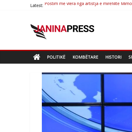
Latest:
Nga poetja atdhetare Kumrie Shala -BOLL M
Nga Elmije Ajazi e nderuar
Brahim Çekaj njē veprimtar i respektuar i çe
Çlirimtari Mentor Mushkolaj nderohet me mir
POLITIKË
KOMBËTARE
HISTORI
S