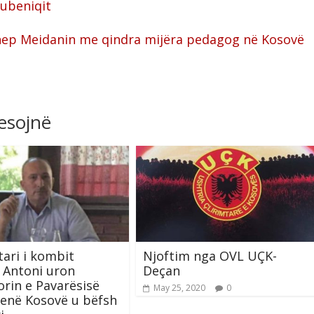
Lubeniqit
hep Meidanin me qindra mijëra pedagog në Kosovë
resojnë
ari i kombit
Njoftim nga OVL UÇK-
 Antoni uron
Deçan
orin e Pavarësisë
May 25, 2020
0
enë Kosovë u bëfsh