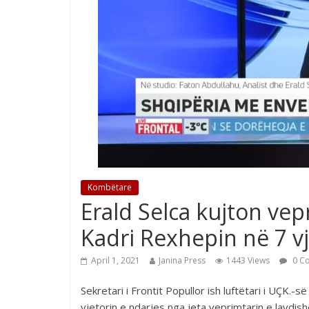
Kombëtare
Erald Selca kujton ve
Kadri Rexhepin në 7 vj
April 1, 2021
Janina Press
1443 Views
0 C
Sekretari i Frontit Popullor ish luftëtari i UÇK.-s
vjetorin e ndarjes nga jeta veprimtarin e lavd