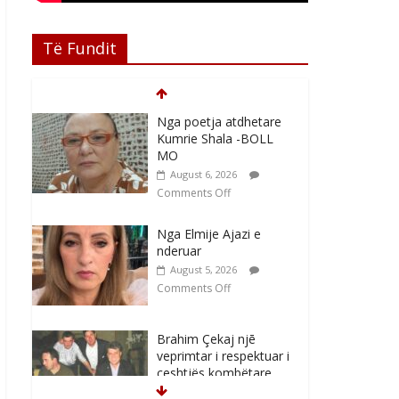
Të Fundit
Nga poetja atdhetare
Kumrie Shala -BOLL
MO
August 6, 2026
Comments Off
Nga Elmije Ajazi e
nderuar
August 5, 2026
Comments Off
Brahim Çekaj njē
veprimtar i respektuar i
çeshtjës kombëtare
August 5, 2026