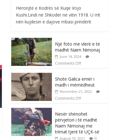
Heronjtë e Kodrës së Kuqe Vojo
Kushi.Lindi në Shkodër në vitin 1918. U rrit
nën kujdesin e dajove mbasi prindërit
Një foto me vlerë e të
madhit Naim Nimonaj
June 14, 2024
Comments Off
Shote Galica emër i
madh i mëmëdheut
November 21, 2022
Comments Off
Nesër shënohet
përvjetori i të madhit
Naim Nimonaj me
trimat tjerë të UÇK-së
0
August 10, 2021