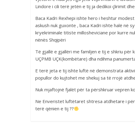
Lindore i cili terë jetën e tij ja dedikoi çlirimi
Baca Kadri Rexhepi ishte hero i heshtur modest
askush nuk guxonte , baca Kadri ishte halë në sy
kryekriminale titiste millosheviciane por kurre n
nënës Shqipëri
Të gjallë e gjallëri me familjen e tij e shkriu p
UÇPMB UÇK(kombëtare) dha ndihma panumerta ma
E terë jeta e tij ishte luftë në demonstrata akti
popullor do kujtohet me shekuj sa të rrojë atdhe
Nuk mjaftojnë fjalët për ta përshkruar vepren kol
Ne Enveristet luftëtaret shtresa atdhetare i p
terë qënien e tij ??