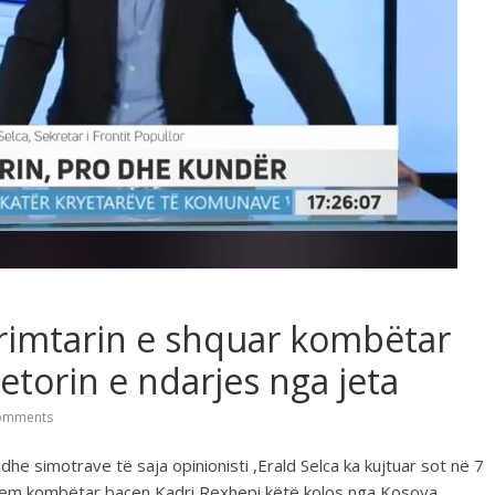
primtarin e shquar kombëtar
etorin e ndarjes nga jeta
omments
ë dhe simotrave të saja opinionisti ,Erald Selca ka kujtuar sot në 7
ishem kombëtar bacen Kadri Rexhepi këtë kolos nga Kosova