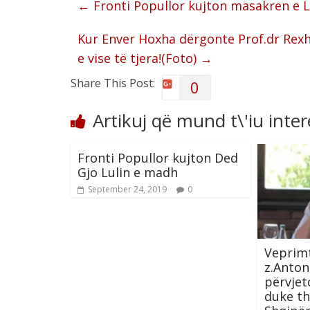
←
Fronti Popullor kujton masakren e 
Kur Enver Hoxha dërgonte Prof.dr Rex
e vise të tjera!(Foto)
→
Share This Post:
0
Artikuj që mund t\'iu inte
Fronti Popullor kujton Ded
Gjo Lulin e madh
September 24, 2019
0
Veprimt
z.Anton
përvjet
duke th