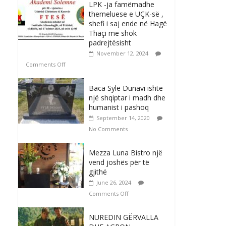
LPK -ja famëmadhe
themeluese e UÇK-së ,
shefi i saj ende në Hagë
Thaçi me shok
padrejtësisht
November 12, 2024
Comments Off
Baca Sylë Dunavi ishte
një shqiptar i madh dhe
humanist i pashoq
September 14, 2020
No Comments
Mezza Luna Bistro një
vend joshës për të
gjithë
June 26, 2024
Comments Off
NUREDIN GËRVALLA