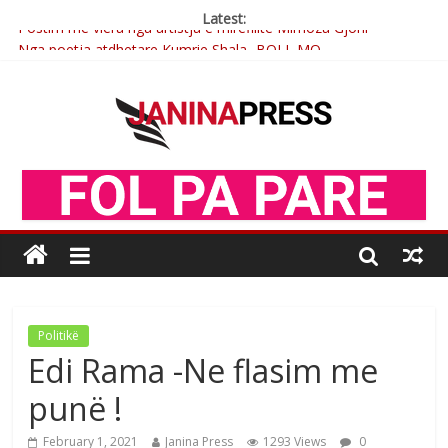
Latest:
Postim me vlera nga artistja e mirëfilltë Mimoza Gjoni
Nga poetja atdhetare Kumrie Shala -BOLL MO
Nga Elmije Ajazi e nderuar
Brahim Çekaj njē veprimtar i respektuar i çeshtjës kombëtare
Çlirimtari Mentor Mushkolaj nderohet me mirenjohje nga
Xhevdet Qeriqi Dega e invalidëve në Fushë Kosovë
Politikë
Edi Rama -Ne flasim me
punë !
February 1, 2021
Janina Press
1293 Views
0