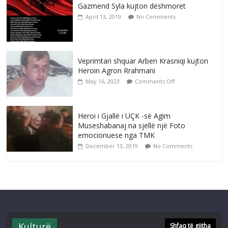
Gazmend Syla kujton dëshmoret
April 13, 2019
No Comments
Veprimtari shquar Arben Krasniqi kujton
Heroin Agron Rrahmani
May 16, 2023
Comments Off
Heroi i Gjallë i UÇK -së Agim
Museshabanaj na sjellë një Foto
emocionuese nga TMK
December 13, 2019
No Comments
Kulturë
Shfaq të gjitha