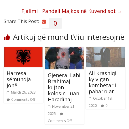
Fjalimi i Pandeli Majkos në Kuvend sot
→
Share This Post:
0
Artikuj që mund t\'iu interesojnë
Harresa
Ali Krasniqi
Gjeneral Lahi
sëmundja
ky vigan
Brahimaj
jonë
kombëtar i
kujton
paharruar
kolosin Luan
March 26, 2023
Haradinaj
October 18,
Comments Off
2020
0
November 21,
2025
Comments Off