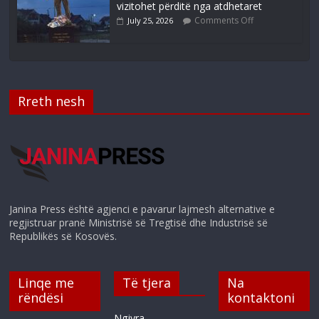
vizitohet përditë nga atdhetaret
Comments Off
July 25, 2026
Rreth nesh
Janina Press është agjenci e pavarur lajmesh alternative e
regjistruar pranë Ministrisë së Tregtisë dhe Industrisë së
Republikës së Kosovës.
Linqe me
Të tjera
Na
rëndësi
kontaktoni
Ngjyra