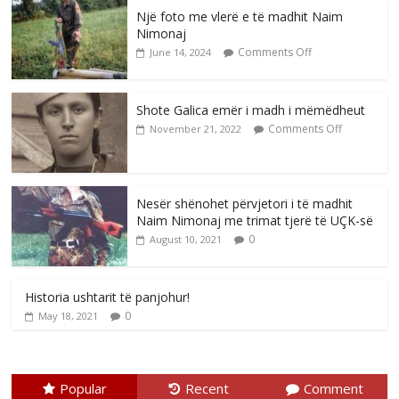
Një foto me vlerë e të madhit Naim
Nimonaj
Comments Off
June 14, 2024
Shote Galica emër i madh i mëmëdheut
Comments Off
November 21, 2022
Nesër shënohet përvjetori i të madhit
Naim Nimonaj me trimat tjerë të UÇK-së
0
August 10, 2021
Historia ushtarit të panjohur!
0
May 18, 2021
Popular
Recent
Comment