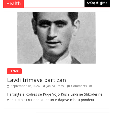
Health
Shfaq të gjitha
Comments Off
August 4, 2026
Çlirimtari Agron Gërvalla me takime pune
në atdhe të shoqerisë Levizja
Comments Off
August 3, 2026
Postim me vlera nga artistja e mirëfilltë
Mimoza Gjoni
Comments Off
August 6, 2026
Histori
Lavdi trimave partizan
September 18, 2024
Janina Press
Comments Off
Heronjtë e Kodrës së Kuqe Vojo Kushi.Lindi në Shkodër në
vitin 1918. U rrit nën kujdesin e dajove mbasi prindërit