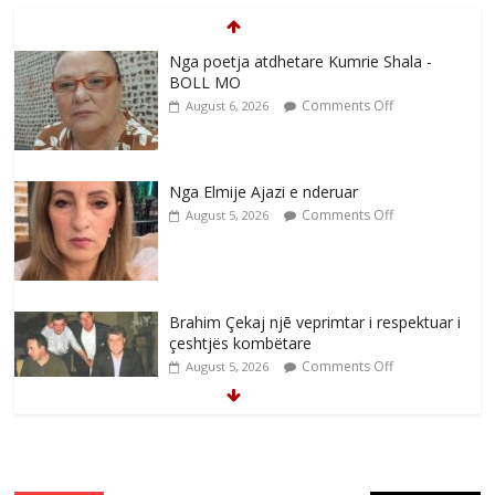
Nga poetja atdhetare Kumrie Shala -
BOLL MO
Comments Off
August 6, 2026
Nga Elmije Ajazi e nderuar
Comments Off
August 5, 2026
Brahim Çekaj njē veprimtar i respektuar i
çeshtjës kombëtare
Comments Off
August 5, 2026
Çlirimtari Mentor Mushkolaj nderohet
me mirenjohje nga Xhevdet Qeriqi Dega
e invalidëve në Fushë Kosovë