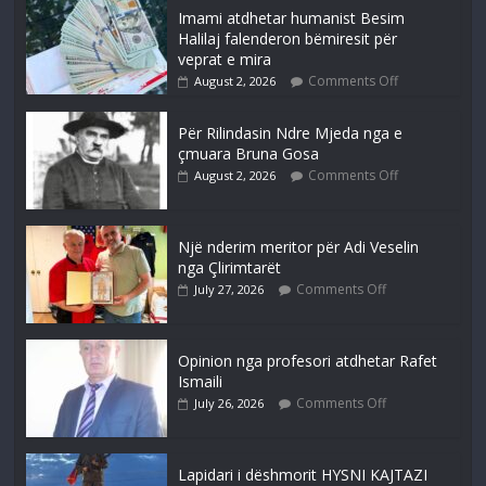
Imami atdhetar humanist Besim
Halilaj falenderon bëmiresit për
veprat e mira
Comments Off
August 2, 2026
Për Rilindasin Ndre Mjeda nga e
çmuara Bruna Gosa
Comments Off
August 2, 2026
Një nderim meritor për Adi Veselin
nga Çlirimtarët
Comments Off
July 27, 2026
Opinion nga profesori atdhetar Rafet
Ismaili
Comments Off
July 26, 2026
Lapidari i dëshmorit HYSNI KAJTAZI