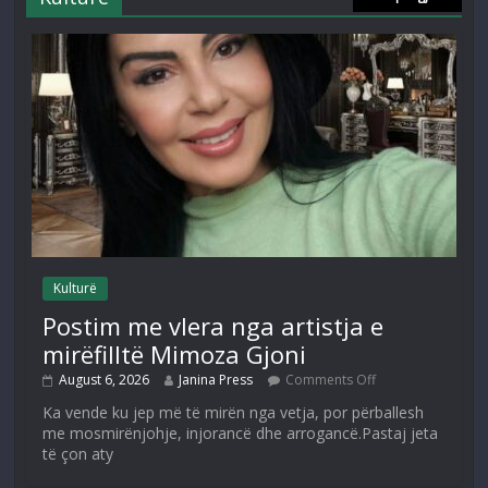
Kulturë
Postim me vlera nga artistja e
mirëfilltë Mimoza Gjoni
August 6, 2026
Janina Press
Comments Off
Ka vende ku jep më të mirën nga vetja, por përballesh
me mosmirënjohje, injorancë dhe arrogancë.Pastaj jeta
të çon aty