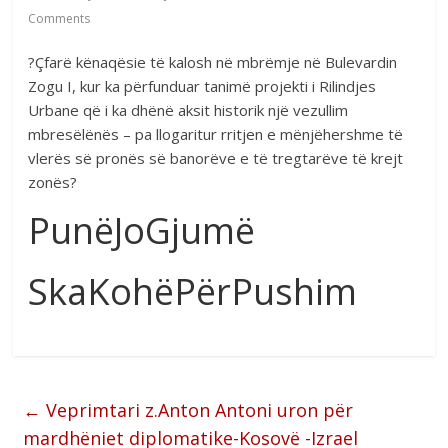
Comments
?Çfarë kënaqësie të kalosh në mbrëmje në Bulevardin
Zogu I, kur ka përfunduar tanimë projekti i Rilindjes
Urbane që i ka dhënë aksit historik një vezullim
mbresëlënës – pa llogaritur rritjen e mënjëhershme të
vlerës së pronës së banorëve e të tregtarëve të krejt
zonës?
PunëJoGjumë
SkaKohëPërPushim
←
Veprimtari z.Anton Antoni uron për
mardhëniet diplomatike-Kosovë -Izrael