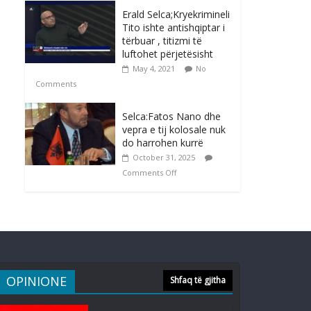
Erald Selca;Kryekrimineli
Tito ishte antishqiptar i
tërbuar , titizmi të
luftohet përjetësisht
May 4, 2021
No
Comments
Selca:Fatos Nano dhe
vepra e tij kolosale nuk
do harrohen kurrë
October 31, 2025
Comments Off
OPINIONE
Shfaq të gjitha