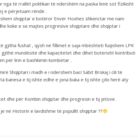
ar nga të rrallët politikan të ndershëm na paska lenë sot fizikisht
dej e përjetuam rëndë .
dishem shqiptar e botëror Enver Hoxhes shkenctar me nam
dhe koke e se majtes progresive shqiptare dhe shqiptar i
të gjitha fushat , qysh në fillimet e saja mbështeti fuqishem LPK
ithë mundësitë dhe kapacitetet dhe dihet boterisht kontributi
im për lirin e bashkimin kombëtar .
rë Shqiptari i madh e i ndershem baci Sabit Brokaj i cili të
a banesa e tij ishte edhe e jona buka e tij ishte çdo herë aty
itet dhe për Kombin shqiptar dhe progresin e tij jetove .
 në Historin e lavdishme të popullit shqiptar ??