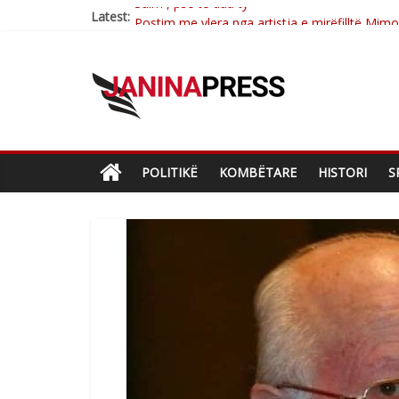
Latest:
Postim me vlera nga artistja e mirëfilltë Mim
Nga poetja atdhetare Kumrie Shala -BOLL M
Nga Elmije Ajazi e nderuar
Brahim Çekaj njē veprimtar i respektuar i çe
Sulm , pse të dua ty
POLITIKË
KOMBËTARE
HISTORI
S