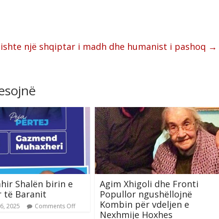
 ishte një shqiptar i madh dhe humanist i pashoq
→
resojnë
hir Shalën birin e
Agim Xhigoli dhe Fronti
 të Baranit
Popullor ngushëllojnë
Kombin për vdeljen e
6, 2025
Comments Off
Nexhmije Hoxhes