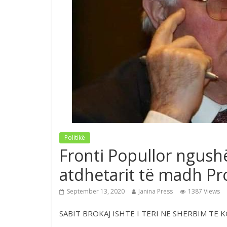
Politikë
Fronti Popullor ngush
atdhetarit të madh Pro
September 13, 2020
Janina Press
1387 Views
SABIT BROKAJ ISHTE I TËRI NË SHËRBIM TË 