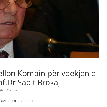
ëllon Kombin për vdekjen e
f.Dr Sabit Brokaj
0 Comments
KOMBIT DHE UÇK -SË