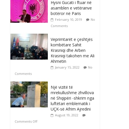
Hysni Gucati i ftuar në
asamblen e vetëranve
botëror në Paris
February 10, 2019
No
Comments
Veprimtarët e çeshtjës
kombëtare Sahit
Krasniqi dhe Arben
Krasniqi takohen me Ali
Ahmetin
January 15, 2022
No
Comments
Një vizitë të
mrekullushme zhvillova
në Shqipëri -shkrim nga
luftëtari emblematik i
UÇK-së Afrim Ajredini
August 19, 2022
Comments Off