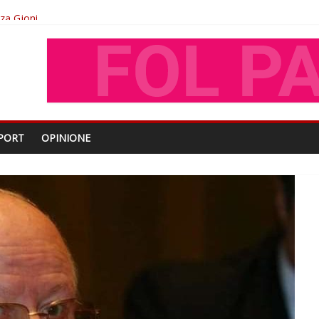
oza Gjoni
O
shtjës kombëtare
PORT
OPINIONE