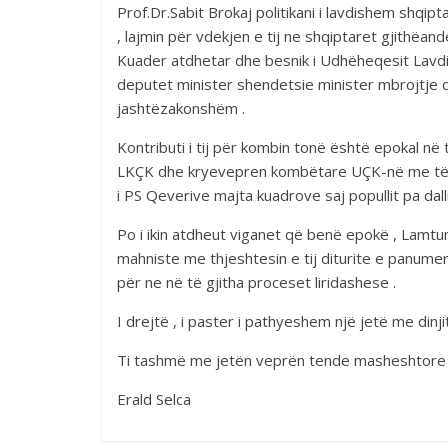
Prof.Dr.Sabit Brokaj politikani i lavdishem shqipt
, lajmin për vdekjen e tij ne shqiptaret gjithëan
Kuader atdhetar dhe besnik i Udhëheqesit Lav
deputet minister shendetsie minister mbrojtje 
jashtëzakonshëm .
Kontributi i tij për kombin tonë është epokal në 
LKÇK dhe kryevepren kombëtare UÇK-në me të gj
i PS Qeverive majta kuadrove saj popullit pa dall
Po i ikin atdheut viganet që benë epokë , Lamtumi
mahniste me thjeshtesin e tij diturite e panumert
për ne në të gjitha proceset liridashese .
I drejtë , i paster i pathyeshem një jetë me dinj
Ti tashmë me jetën veprën tende masheshtore je
Erald Selca