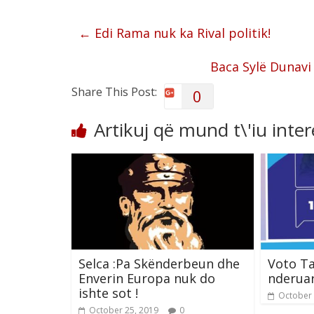
←
Edi Rama nuk ka Rival politik!
Baca Sylë Dunavi
Share This Post:
0
Artikuj që mund t\'iu inte
Selca :Pa Skënderbeun dhe
Voto Ta
Enverin Europa nuk do
nderuar
ishte sot !
October 
October 25, 2019
0