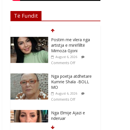
Të Fundit
Postim me vlera nga
artistja e mirëfilltë
Mimoza Gjoni
August 6, 2026
Comments Off
Nga poetja atdhetare
Kumrie Shala -BOLL
MO
August 6, 2026
Comments Off
Nga Elmije Ajazi e
nderuar
August 5, 2026