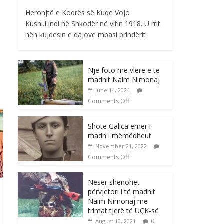
Heronjtë e Kodrës së Kuqe Vojo
Kushi.Lindi në Shkodër në vitin 1918. U rrit
nën kujdesin e dajove mbasi prindërit
Një foto me vlerë e të
madhit Naim Nimonaj
June 14, 2024
Comments Off
Shote Galica emër i
madh i mëmëdheut
November 21, 2022
Comments Off
Nesër shënohet
përvjetori i të madhit
Naim Nimonaj me
trimat tjerë të UÇK-së
0
August 10, 2021