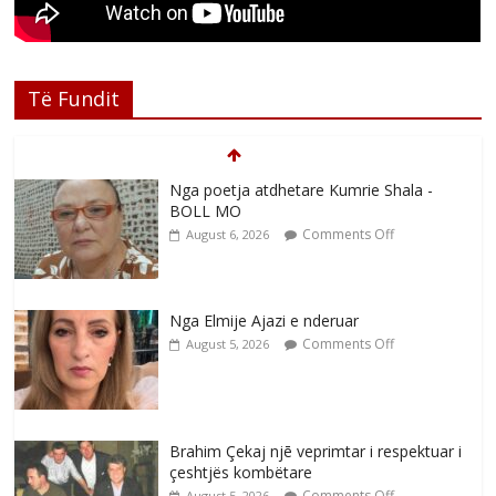
Të Fundit
Nga poetja atdhetare Kumrie Shala -
BOLL MO
Comments Off
August 6, 2026
Nga Elmije Ajazi e nderuar
Comments Off
August 5, 2026
Brahim Çekaj njē veprimtar i respektuar i
çeshtjës kombëtare
Comments Off
August 5, 2026