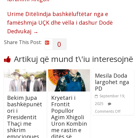
Urime Ditëlindja bashkëluftëtar nga e
famëshmja UÇK dhe vëlla i dashur Dodë
Dedvukaj
→
Share This Post:
0
Artikuj që mund t\'iu interesojnë
Mesila Doda
largohet nga
PD
September 19,
Bekim Jupa
Kryetari i
bashkëpunët
Frontit
2025
ori i
Popullor
Comments Off
Presidentit
Agim Xhigoli
Thaçi me
Uron Kombin
shkrim
me rastin e
emocionues
ditës së