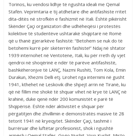
Torinos, ku vendosi lidhje të ngushta ideali me Qemal
Stafën. Veprimtaria e tij atdhetare dhe antifashiste rritet
dita-ditës në strofkën e fashizmit në Itali. Është pikërisht
Skënder Çaçi organizatori dhe udhëheqësi i protestës
kolektive të studentëve ushtarakë shqiptarë në Romë
që u thanë gjerarkëve fashistë: “Betohem se nuk do të
betohemi kurrë për skëterrën fashiste!” Ndaj në shtator
1939 internohet në Ventotene, Itali, ku për rreth dy vjet
qendroi në shoqërinë e ndër të parëve antifashistë,
bashkëheronjve të LANÇ, Nazmi Rushiti, Tom Kola, Emin
Durakun, Xhezmi Delli etj. Lirohet nga internimi në gusht
1941, kthehet në Leskovik dhe shpejt arrin në Tiranë, ku
që në fillim me shokë të shquar vihet në krye të LANÇ në
krahinë, duke qenë ndër 200 komunistët e parë të
Shqipërisë. Është ndër aktivistët e shquar për
përgatitjen dhe zhvillimin e demonstratës masive të 28
tetorit 1941 në kryeqytet. Skënder Çaçi, tashmë i
burrëruar dhe luftëtar profesionist, shok i ngushtë
armësh i Qemal Stafës, Gogo Nushit, Vojo Kushit, Misto