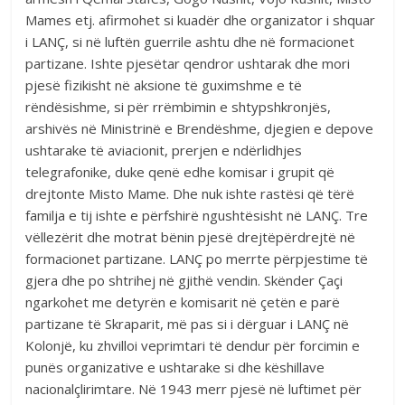
Mames etj. afirmohet si kuadër dhe organizator i shquar
i LANÇ, si në luftën guerrile ashtu dhe në formacionet
partizane. Ishte pjesëtar qendror ushtarak dhe mori
pjesë fizikisht në aksione të guximshme e të
rëndësishme, si për rrëmbimin e shtypshkronjës,
arshivës në Ministrinë e Brendëshme, djegien e depove
ushtarake të aviacionit, prerjen e ndërlidhjes
telegrafonike, duke qenë edhe komisar i grupit që
drejtonte Misto Mame. Dhe nuk ishte rastësi që tërë
familja e tij ishte e përfshirë ngushtësisht në LANÇ. Tre
vëllezërit dhe motrat bënin pjesë drejtëpërdrejtë në
formacionet partizane. LANÇ po merrte përpjestime të
gjera dhe po shtrihej në gjithë vendin. Skënder Çaçi
ngarkohet me detyrën e komisarit në çetën e parë
partizane të Skraparit, më pas si i dërguar i LANÇ në
Kolonjë, ku zhvilloi veprimtari të dendur për forcimin e
punës organizative e ushtarake si dhe këshillave
nacionalçlirimtare. Në 1943 merr pjesë në luftimet për