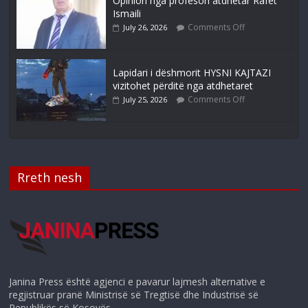
Opinion nga profesori atdhetar Rafet
Ismaili
Comments Off
July 26, 2026
Lapidari i dëshmorit HYSNI KAJTAZI
vizitohet përditë nga atdhetaret
Comments Off
July 25, 2026
Rreth nesh
Janina Press është agjenci e pavarur lajmesh alternative e
regjistruar pranë Ministrisë së Tregtisë dhe Industrisë së
Republikës së Kosovës.