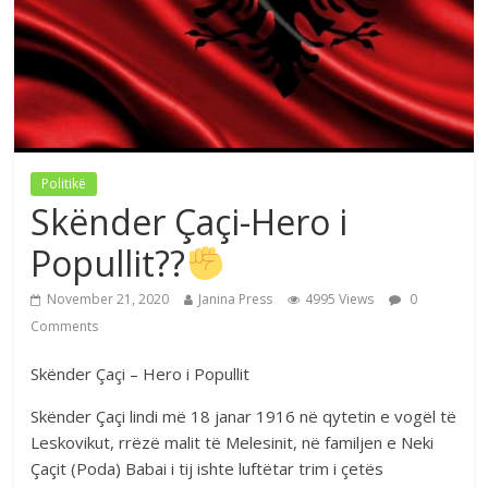
Politikë
Skënder Çaçi-Hero i
Popullit??
November 21, 2020
Janina Press
4995 Views
0
Comments
Skënder Çaçi – Hero i Popullit
Skënder Çaçi lindi më 18 janar 1916 në qytetin e vogël të
Leskovikut, rrëzë malit të Melesinit, në familjen e Neki
Çaçit (Poda) Babai i tij ishte luftëtar trim i çetës