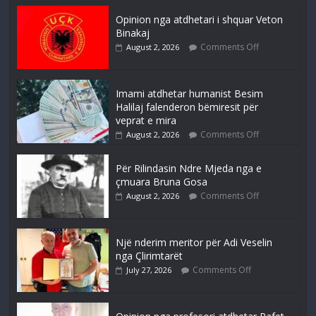
Opinion nga atdhetari i shquar Veton
Binakaj
Comments Off
August 2, 2026
Imami atdhetar humanist Besim
Halilaj falenderon bëmiresit për
veprat e mira
Comments Off
August 2, 2026
Për Rilindasin Ndre Mjeda nga e
çmuara Bruna Gosa
Comments Off
August 2, 2026
Një nderim meritor për Adi Veselin
nga Çlirimtarët
Comments Off
July 27, 2026