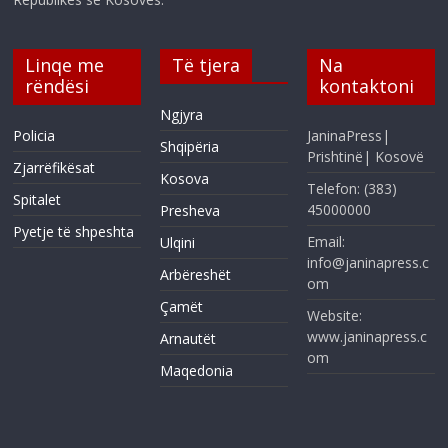
Linqe me
Të tjera
Na
rëndësi
kontaktoni
Ngjyra
Policia
JaninaPress|
Shqipëria
Prishtinë| Kosovë
Zjarrëfikësat
Kosova
Telefon: (383)
Spitalet
45000000
Presheva
Pyetje të shpeshta
Email:
Ulqini
info@janinapress.c
Arbëreshët
om
Çamët
Website:
www.janinapress.c
Arnautët
om
Maqedonia