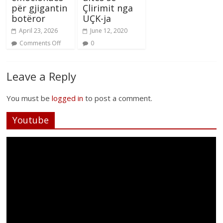
për gjigantin
Çlirimit nga
botëror
UÇK-ja
April 23, 2026
June 12, 2020
Comments Off
0
Leave a Reply
You must be
logged in
to post a comment.
Youtube