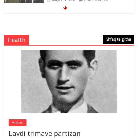
Çlirimtari Mentor Mushkolaj nderohet
me mirenjohje nga Xhevdet Qeriqi Dega
e invalidëve në Fushë Kosovë
Health
Shfaq të gjitha
Comments Off
August 4, 2026
Çlirimtari Agron Gërvalla me takime pune
në atdhe të shoqerisë Levizja
Comments Off
August 3, 2026
Postim me vlera nga artistja e mirëfilltë
Mimoza Gjoni
Comments Off
August 6, 2026
Histori
Lavdi trimave partizan