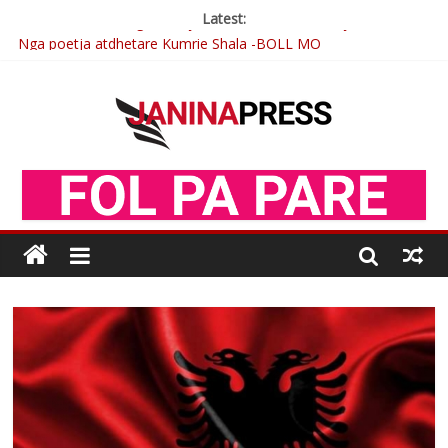
Latest:
Nga poetja atdhetare Kumrie Shala -BOLL MO
Nga Elmije Ajazi e nderuar
Brahim Çekaj njē veprimtar i respektuar i çeshtjës kombëtare
Çlirimtari Mentor Mushkolaj nderohet me mirenjohje nga
Xhevdet Qeriqi Dega e invalidëve në Fushë Kosovë
Postim me vlera nga artistja e mirëfilltë Mimoza Gjoni