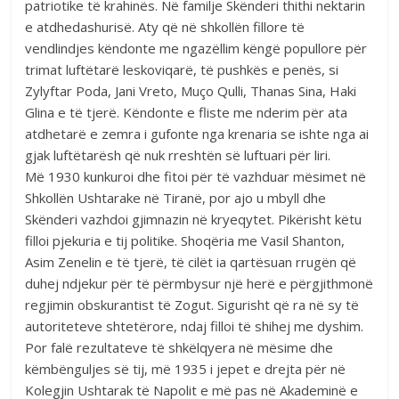
patriotike të krahinës. Në familje Skënderi thithi nektarin
e atdhedashurisë. Aty që në shkollën fillore të
vendlindjes këndonte me ngazëllim këngë popullore për
trimat luftëtarë leskoviqarë, të pushkës e penës, si
Zylyftar Poda, Jani Vreto, Muço Qulli, Thanas Sina, Haki
Glina e të tjerë. Këndonte e fliste me nderim për ata
atdhetarë e zemra i gufonte nga krenaria se ishte nga ai
gjak luftëtarësh që nuk rreshtën së luftuari për liri.
Më 1930 kunkuroi dhe fitoi për të vazhduar mësimet në
Shkollën Ushtarake në Tiranë, por ajo u mbyll dhe
Skënderi vazhdoi gjimnazin në kryeqytet. Pikërisht këtu
filloi pjekuria e tij politike. Shoqëria me Vasil Shanton,
Asim Zenelin e të tjerë, të cilët ia qartësuan rrugën që
duhej ndjekur për të përmbysur një herë e përgjithmonë
regjimin obskurantist të Zogut. Sigurisht që ra në sy të
autoriteteve shtetërore, ndaj filloi të shihej me dyshim.
Por falë rezultateve të shkëlqyera në mësime dhe
këmbënguljes së tij, më 1935 i jepet e drejta për në
Kolegjin Ushtarak të Napolit e më pas në Akademinë e