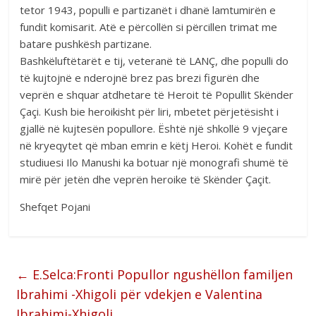
tetor 1943, populli e partizanët i dhanë lamtumirën e
fundit komisarit. Atë e përcollën si përcillen trimat me
batare pushkësh partizane.
Bashkëluftëtarët e tij, veteranë të LANÇ, dhe populli do
të kujtojnë e nderojnë brez pas brezi figurën dhe
veprën e shquar atdhetare të Heroit të Popullit Skënder
Çaçi. Kush bie heroikisht për liri, mbetet përjetësisht i
gjallë në kujtesën popullore. Është një shkollë 9 vjeçare
në kryeqytet që mban emrin e këtj Heroi. Kohët e fundit
studiuesi Ilo Manushi ka botuar një monografi shumë të
mirë për jetën dhe veprën heroike të Skënder Çaçit.
Shefqet Pojani
←
E.Selca:Fronti Popullor ngushëllon familjen
Ibrahimi -Xhigoli për vdekjen e Valentina
Ibrahimi-Xhigoli