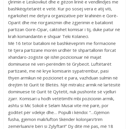
çlirimin e Leskovikut dhe e gëzon lirinë e vendlindjes me
bashkëqytetarët e vetë. Kur po sosej vera e atij viti,
ngarkohet me detyra organizative për krahinën e Gorë-
Oparit dhe me riorganizmin dhe zgjerimin e batalionit
partizan Gorë-Opar, caktohet komisar i tij, duke patur në
krah komandantin e shquar Teki Kolaneci.
Më 16 tetor batalioni në bashkëveprim me formacione
të tjera partizane morën urdhër të shpartallonin forcat
xhandaro-zogiste që ishin pozicionuar në majat
dominuese në veri-perëndim të Grybecit. Luftëtarët
partizanë, me në krye komisarin sypatrembur, pasi
thyen armikun në pozicionet e para, vazhduan sulmin në
drejtim të Gurit të Bletës. Një mitraloz armik në lartësitë
dominuese të Gurit të Qytetit, nuk pushonte së vjelluri
zjarr. Komisari u hodh vetëtimthi mbi pozicionin armik,
ashtu si Mic Sokoli e Selam Musai vite më parë, por
goditet për vdekje dhe… Populli i këndoi: “…Gjëmon
fusha, gjëmon mali/lufton Skënder kolonjari/trim
zemërluani/e bëri si Zylyftari!” Dy ditë më pas, më 18