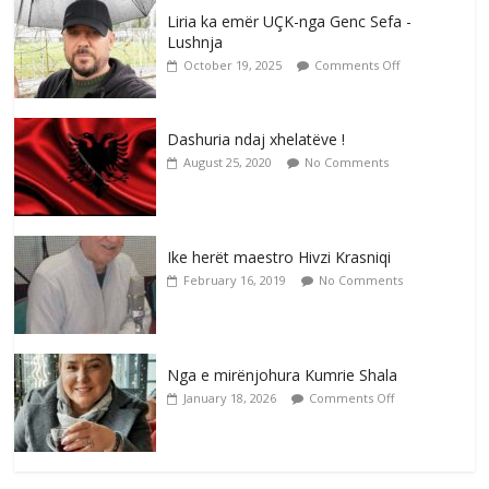
Liria ka emër UÇK-nga Genc Sefa -
Lushnja
October 19, 2025
Comments Off
Dashuria ndaj xhelatëve !
August 25, 2020
No Comments
Ike herët maestro Hivzi Krasniqi
February 16, 2019
No Comments
Nga e mirënjohura Kumrie Shala
January 18, 2026
Comments Off