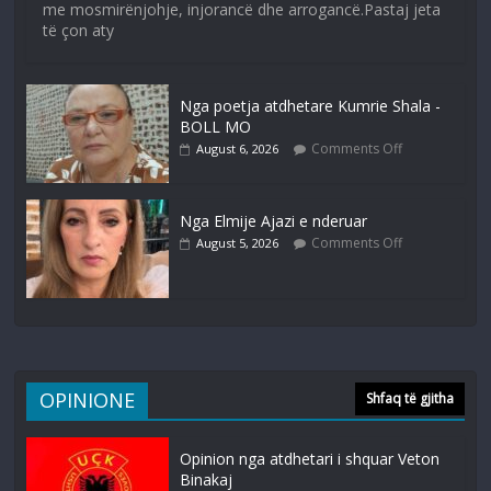
me mosmirënjohje, injorancë dhe arrogancë.Pastaj jeta
të çon aty
Nga poetja atdhetare Kumrie Shala -
BOLL MO
Comments Off
August 6, 2026
Nga Elmije Ajazi e nderuar
Comments Off
August 5, 2026
OPINIONE
Shfaq të gjitha
Opinion nga atdhetari i shquar Veton
Binakaj