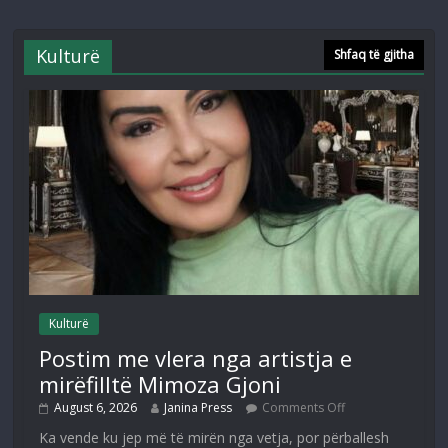
Kulturë
Shfaq të gjitha
Kulturë
Postim me vlera nga artistja e
mirëfilltë Mimoza Gjoni
August 6, 2026
Janina Press
Comments Off
Ka vende ku jep më të mirën nga vetja, por përballesh