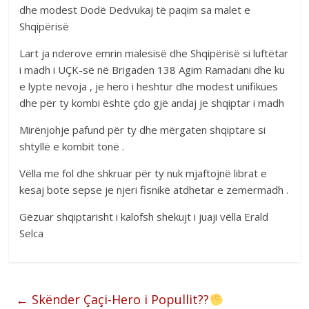
dhe modest Dodë Dedvukaj të paqim sa malet e
Shqipërisë
Lart ja nderove emrin malesisë dhe Shqipërisë si luftëtar
i madh i UÇK-së në Brigaden 138 Agim Ramadani dhe ku
e lypte nevoja , je hero i heshtur dhe modest unifikues
dhe për ty kombi është çdo gjë andaj je shqiptar i madh
Mirënjohje pafund për ty dhe mërgaten shqiptare si
shtyllë e kombit tonë .
Vëlla me fol dhe shkruar për ty nuk mjaftojnë librat e
kesaj bote sepse je njeri fisnikë atdhetar e zemermadh .
Gëzuar shqiptarisht i kalofsh shekujt i juaji vëlla Erald
Selca
←
Skënder Çaçi-Hero i Popullit??