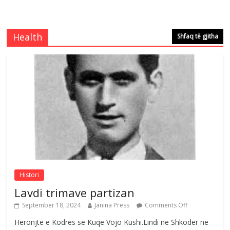
Çlirimtari Mentor Mushkolaj nderohet
me mirenjohje nga Xhevdet Qeriqi Dega
e invalidëve në Fushë Kosovë
Health
Shfaq të gjitha
Comments Off
August 4, 2026
Çlirimtari Agron Gërvalla me takime pune
në atdhe të shoqerisë Levizja
Comments Off
August 3, 2026
Postim me vlera nga artistja e mirëfilltë
Mimoza Gjoni
Comments Off
August 6, 2026
Histori
Lavdi trimave partizan
September 18, 2024
Janina Press
Comments Off
Heronjtë e Kodrës së Kuqe Vojo Kushi.Lindi në Shkodër në