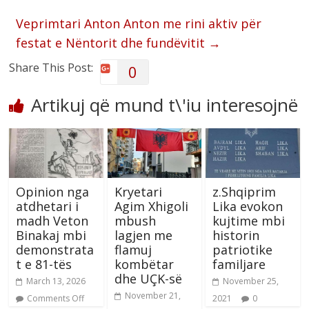
Veprimtari Anton Anton me rini aktiv për
festat e Nëntorit dhe fundëvitit
→
Share This Post:
0
Artikuj që mund t\'iu interesojnë
Opinion nga
Kryetari
z.Shqiprim
atdhetari i
Agim Xhigoli
Lika evokon
madh Veton
mbush
kujtime mbi
Binakaj mbi
lagjen me
historin
demonstrata
flamuj
patriotike
t e 81-tës
kombëtar
familjare
dhe UÇK-së
March 13, 2026
November 25,
November 21,
Comments Off
2021
0