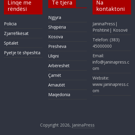
Linqe me
Të tjera
Na
rëndësi
kontaktoni
Ngjyra
Policia
JaninaPress|
Shqipëria
Prishtinë| Kosovë
Zjarrëfikësat
Kosova
Telefon: (383)
Spitalet
45000000
Presheva
Pyetje të shpeshta
Email:
Ulqini
info@janinapress.c
Arbëreshët
om
Çamët
Website:
www.janinapress.c
Arnautët
om
Maqedonia
Copyright 2026,
JaninaPress