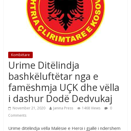
Kombëtare
Urime Ditëlindja
bashkëluftëtar nga e
famëshmja UÇK dhe vëlla
i dashur Dodë Dedvukaj
November 21, 2020
Janina Press
1468 Views
0
Comments
Urime ditëlindja vëlla Malësie e Heroi i gjallë i ndershem