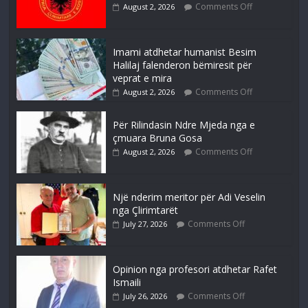
Comments Off
August 2, 2026
Imami atdhetar humanist Besim
Halilaj falenderon bëmiresit për
veprat e mira
Comments Off
August 2, 2026
Për Rilindasin Ndre Mjeda nga e
çmuara Bruna Gosa
Comments Off
August 2, 2026
Një nderim meritor për Adi Veselin
nga Çlirimtarët
Comments Off
July 27, 2026
Opinion nga profesori atdhetar Rafet
Ismaili
Comments Off
July 26, 2026