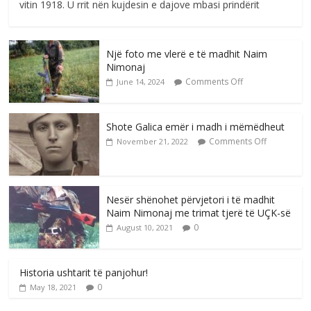
vitin 1918. U rrit nën kujdesin e dajove mbasi prindërit
Një foto me vlerë e të madhit Naim
Nimonaj
Comments Off
June 14, 2024
Shote Galica emër i madh i mëmëdheut
Comments Off
November 21, 2022
Nesër shënohet përvjetori i të madhit
Naim Nimonaj me trimat tjerë të UÇK-së
0
August 10, 2021
Historia ushtarit të panjohur!
0
May 18, 2021