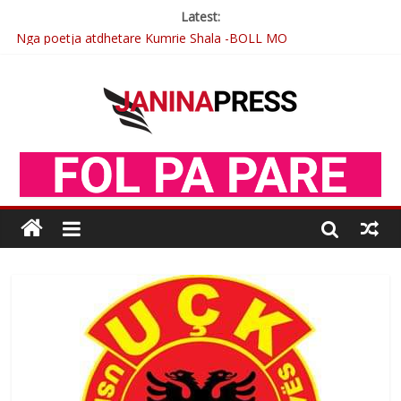
Latest:
Nga poetja atdhetare Kumrie Shala -BOLL MO
Nga Elmije Ajazi e nderuar
Brahim Çekaj njē veprimtar i respektuar i çeshtjës kombëtare
Çlirimtari Mentor Mushkolaj nderohet me mirenjohje nga
Xhevdet Qeriqi Dega e invalidëve në Fushë Kosovë
Postim me vlera nga artistja e mirëfilltë Mimoza Gjoni