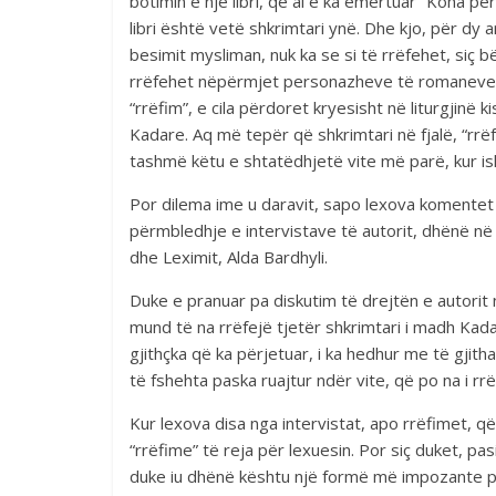
botimin e një libri, që ai e ka emërtuar “Koha p
libri është vetë shkrimtari ynë. Dhe kjo, për dy 
besimit mysliman, nuk ka se si të rrëfehet, siç bë
rrëfehet nëpërmjet personazheve të romaneve e 
“rrëfim”, e cila përdoret kryesisht në liturgjinë 
Kadare. Aq më tepër që shkrimtari në fjalë, “rrëfe
tashmë këtu e shtatëdhjetë vite më parë, kur ish
Por dilema ime u daravit, sapo lexova komentet e
përmbledhje e intervistave të autorit, dhënë n
dhe Leximit, Alda Bardhyli.
Duke e pranuar pa diskutim të drejtën e autorit 
mund të na rrëfejë tjetër shkrimtari i madh Kada
gjithçka që ka përjetuar, i ka hedhur me të gjith
të fshehta paska ruajtur ndër vite, që po na i r
Kur lexova disa nga intervistat, apo rrëfimet, që 
“rrëfime” të reja për lexuesin. Por siç duket, pas
duke iu dhënë kështu një formë më impozante për