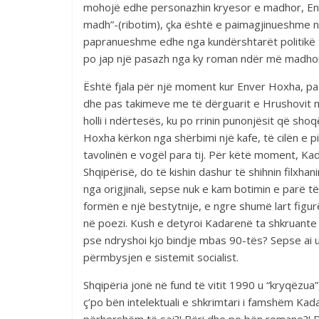
mohojë edhe personazhin kryesor e madhor, Enve
madh”-(ribotim), çka është e paimagjinueshme 
papranueshme edhe nga kundërshtarët politikë t
po jap një pasazh nga ky roman ndër më madhorët
Është fjala për një moment kur Enver Hoxha, pas
dhe pas takimeve me të dërguarit e Hrushovit n
holli i ndërtesës, ku po rrinin punonjësit që sho
Hoxha kërkon nga shërbimi një kafe, të cilën e p
tavolinën e vogël para tij. Për këtë moment, Kad
Shqipërisë, do të kishin dashur të shihnin filxh
nga origjinali, sepse nuk e kam botimin e parë t
formën e një bestytnije, e ngre shumë lart figu
në poezi. Kush e detyroi Kadarenë ta shkruante 
pse ndryshoi kjo bindje mbas 90-tës? Sepse ai u
përmbysjen e sistemit socialist.
Shqipëria jonë në fund të vitit 1990 u “kryqëzua”
ç’po bën intelektuali e shkrimtari i famshëm Kad