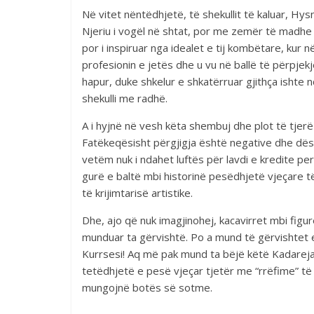
Në vitet nëntëdhjetë, të shekullit të kaluar, Hys
Njeriu i vogël në shtat, por me zemër të madhe e
por i inspiruar nga idealet e tij kombëtare, kur
profesionin e jetës dhe u vu në ballë të përpjekje
hapur, duke shkelur e shkatërruar gjithça ishte 
shekulli me radhë.
A i hyjnë në vesh këta shembuj dhe plot të tjer
Fatëkeqësisht përgjigja është negative dhe dës
vetëm nuk i ndahet luftës për lavdi e kredite p
gurë e baltë mbi historinë pesëdhjetë vjeçare të 
të krijimtarisë artistike.
Dhe, ajo që nuk imagjinohej, kacavirret mbi figu
munduar ta gërvishtë. Po a mund të gërvishtet
Kurrsesi! Aq më pak mund ta bëjë këtë Kadareja,
tetëdhjetë e pesë vjeçar tjetër me “rrëfime” të v
mungojnë botës së sotme.