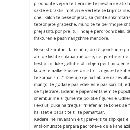
prodhonte vepra të tjera më të mëdha se ato t
saktë e braktisi motivin e vërtetë të krijimtaris
dhe i kalon të pesëdhjetat, sa ç’ishte shkrimtar
tetëdhjetë gradëshe, mund të të dërrmojnë shtyllë
prej ashti, por prej tuli, ndaj e përdrodhi belin, 
frakturën e pashmangshme mendore.
Nëse shkrimtari i famshëm, do të qëndronte pa u
ato që kishte shkruar më parë, ne qytetarët që e
heshtnim duke gëlltitur dhimbjen për humbjen e 
kopje të azilkërkuesve ballisto – zogistë të koh
të komunizmit”. Dhe ajo që na habiti e na revolto
mungoi të godasë pas vdekjes e pas kurrizit, ed
së tij letrare, Liderin e papërsëritshëm të popu
shembur me argumente politikë figurën e Udhëhe
Fevziut, duke na treguar “rrëfenja” të kohës së 
hallatet e babait të tij të pamartuar.
Kadare, në revanshin e tij pervers të shpikjes e 
antikomuniste përpara padronëve që e kanë azil