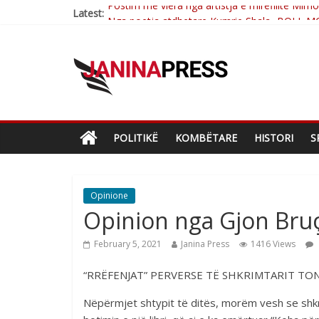
Latest:
Nga poetja atdhetare Kumrie Shala -BOLL M
Nga Elmije Ajazi e nderuar
Brahim Çekaj njē veprimtar i respektuar i çe
Çlirimtari Mentor Mushkolaj nderohet me mir
POLITIKË
KOMBËTARE
HISTORI
S
Opinione
Opinion nga Gjon Bruç
February 5, 2021
Janina Press
1416 Views
“RRËFENJAT” PERVERSE TË SHKRIMTARIT TON
Nëpërmjet shtypit të ditës, morëm vesh se shkrim