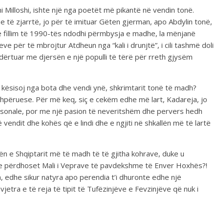
ni Milloshi, ishte një nga poetët më pikantë në vendin tonë.
 të zjarrtë, jo për të imituar Gëten gjerman, apo Abdylin tonë,
 në fillim të 1990-tës ndodhi përmbysja e madhe, la mënjanë
ve për të mbrojtur Atdheun nga “kali i drunjtë”, i cili tashmë doli
ndërtuar me djersën e një populli të tërë për rreth gjysëm
ë kësisoj nga bota dhe vendi ynë, shkrimtarit tonë të madh?
hpëruese. Për më keq, siç e cekëm edhe më lart, Kadareja, jo
ersonale, por me një pasion të neveritshëm dhe pervers hedh
vendit dhe kohës që e lindi dhe e ngjiti në shkallën më të lartë
rën e Shqiptarit më të madh të të gjitha kohrave, duke u
 e përdhoset Mali i Veprave të pavdekshme të Enver Hoxhës?!
 edhe sikur natyra apo perendia t’i dhuronte edhe një
jetra e të reja të tipit të Tufëzinjëve e Fevzinjëve që nuk i