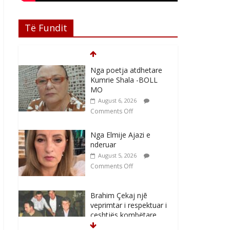
Të Fundit
Nga poetja atdhetare
Kumrie Shala -BOLL
MO
August 6, 2026
Comments Off
Nga Elmije Ajazi e
nderuar
August 5, 2026
Comments Off
Brahim Çekaj njē
veprimtar i respektuar i
çeshtjës kombëtare
August 5, 2026