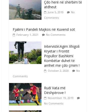
Çdo herë në shërbim të
atdheut
June 5, 2019
No
Comments
Fjalimi i Pandeli Majkos në Kuvend sot
February 1, 2021
No Comments
Intervistë:Agim Xhigoli
Kryetar i Frontit
Popullor Bashkimi
Kombëtar duhet të
arrihet me çdo çmim !
October 2, 2020
No
Comments
Rudi Vata më
Dëshpërove !
November 19, 2019
No Comments