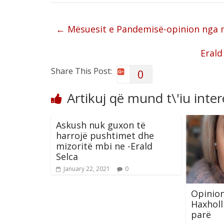
←
Mësuesit e Pandemisë-opinion nga m
Erald
Share This Post:
0
Artikuj që mund t\'iu inte
Askush nuk guxon të
harrojë pushtimet dhe
mizoritë mbi ne -Erald
Selca
January 22, 2021
0
Opinio
Haxholl
parë