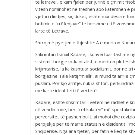
të letrave”, e kam fjalën për Jurinë e çmimit “No
vitesh nominohet në treshen apo katërshen e pa
vjetori i lindjes, siç duket, është mundësia e fu
botimin e “rrëfenjave” të hershme e të vonshme n
lartë të Letrave.
Shtrojmë pyetjen e thjeshtë: A e meriton Kadar
Shkrimtari Ismail Kadare, i konvertuar tashmë nga
sistemit borgjezo-kapitalist, e meriton plotësis
krijimtarisë, ia ka kushtuar socializmit, por në t
borgjezinë. Falë këtij “mielli”, ai mund ta arrijë
pushim. Por kjo arritje, nuk ia shton, përkundraz
me kartë identiteti të vërtetë.
Kadare, është shkrimtari i vetëm në radhët e krij
në vendin tonë, bëri “retikulatën” më spektakolare
perversitet të pashembullt, ai mohoi dhe reviziono
përpjekje për të marrë statusin e disidentit, “
Shqipërisë. Nga ana tjetër, për fatin e keq të shk