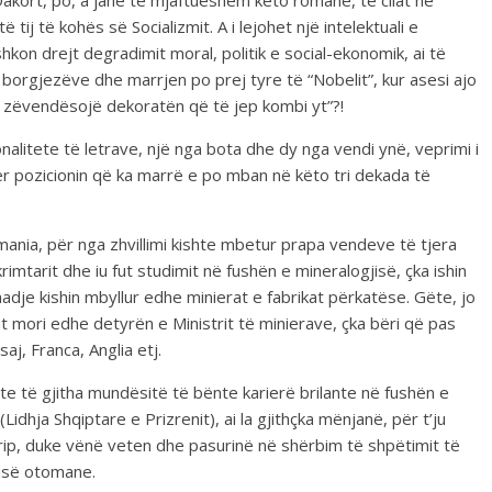
akort, po, a janë të mjaftueshëm këto romane, të cilat në
tij të kohës së Socializmit. A i lejohet një intelektuali e
shkon drejt degradimit moral, politik e social-ekonomik, ai të
orgjezëve dhe marrjen po prej tyre të “Nobelit”, kur asesi ajo
ë zëvendësojë dekoratën që të jep kombi yt”?!
nalitete të letrave, një nga bota dhe dy nga vendi ynë, veprimi i
ër pozicionin që ka marrë e po mban në këto tri dekada të
mania, për nga zhvillimi kishte mbetur prapa vendeve të tjera
imtarit dhe iu fut studimit në fushën e mineralogjisë, çka ishin
dje kishin mbyllur edhe minierat e fabrikat përkatëse. Gëte, jo
ht mori edhe detyrën e Ministrit të minierave, çka bëri që pas
aj, Franca, Anglia etj.
shte të gjitha mundësitë të bënte karierë brilante në fushën e
idhja Shqiptare e Prizrenit), ai la gjithçka mënjanë, për t’ju
ip, duke vënë veten dhe pasurinë në shërbim të shpëtimit të
risë otomane.