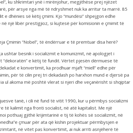
bel”, ku shkrimtari ynë i mirënjohur, megjithëse prej njëzet
rë, për arsye nga më të ndryshmet nuk ka arritur ta marrë. 85
ndit e dhënies së këtij çmimi. Kjo “mundësi” shpejgon edhe
ë një libër prestigjioz, si kujtesë për komisionin e çmimit të
eja Çmimin “Nobel”, të ëndërruar e të premtuar disa herë?
 ushtar besnik i socializmit e komunizmit, në apologjet i
ht “dekoratën” e këtij të fundit. Vërtet pjesën dërmuese të
ri dekadat e konvertimit, ka prodhuar mjaft “miell” edhe për
 çmimin, për të cilin prej tri dekadash po harxhon mund e djersë pa
i ia ul akoma më poshtë vlerat si njeri dhe veçanërisht si shqiptar
uesve tanë, i cili në fund të vitit 1990, kur u përmbys socializmi
 të kalimit nga fronti socialist, në atë kapitalist. Me një
i pothuaj gjithë krijimtarinë e tij të kohës së socializmit, në
monedha”e çmuar për ata që kishin projektuar përmbysjen e
rimtarit, në vitet pas konvertimit, ai nuk arriti asnjëherë të