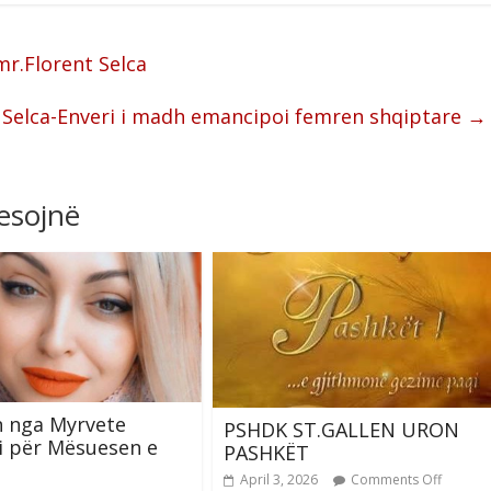
r.Florent Selca
 Selca-Enveri i madh emancipoi femren shqiptare
→
resojnë
n nga Myrvete
PSHDK ST.GALLEN URON
i për Mësuesen e
PASHKËT
April 3, 2026
Comments Off