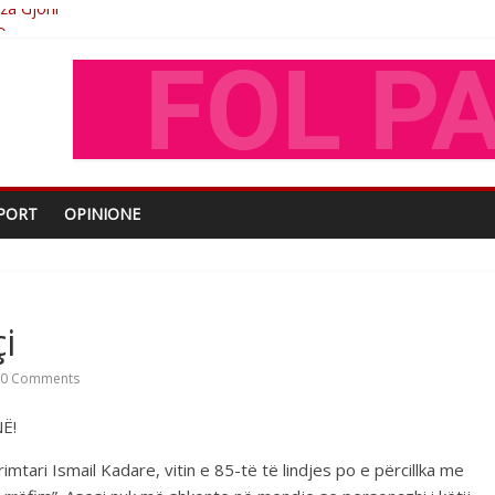
O
shtjës kombëtare
enjohje nga Xhevdet Qeriqi Dega e invalidëve në Fushë Kosovë
PORT
OPINIONE
i
0 Comments
Ë!
tari Ismail Kadare, vitin e 85-të të lindjes po e përcillka me