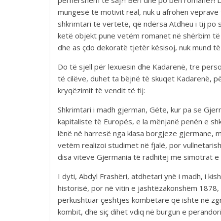
përhershëm të saj?! Bëri dhe po bën romane?! D
mungesë të motivit real, nuk u afrohen veprave të 
shkrimtari të vërtetë, që ndërsa Atdheu i tij po 
ketë objekt pune vetëm romanet në shërbim të b
dhe as çdo dekoratë tjetër kësisoj, nuk mund t
Do të sjell për lexuesin dhe Kadarenë, tre perso
të cilëve, duhet ta bëjnë të skuqet Kadarenë, p
kryqëzimit të vendit të tij:
Shkrimtari i madh gjerman, Gëte, kur pa se Gjer
kapitaliste të Europës, e la mënjanë penën e shkr
lënë në harresë nga klasa borgjeze gjermane, ma
vetëm realizoi studimet në fjalë, por vullnetaris
disa viteve Gjermania të radhitej me simotrat e s
I dyti, Abdyl Frashëri, atdhetari ynë i madh, i ki
historisë, por në vitin e jashtëzakonshëm 1878, (L
përkushtuar çeshtjes kombëtare që ishte në zgr
kombit, dhe siç dihet vdiq në burgun e perando