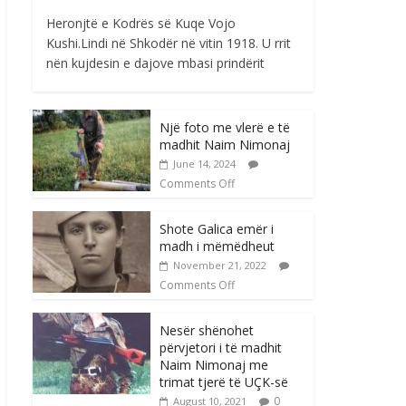
Heronjtë e Kodrës së Kuqe Vojo
Kushi.Lindi në Shkodër në vitin 1918. U rrit
nën kujdesin e dajove mbasi prindërit
Një foto me vlerë e të
madhit Naim Nimonaj
June 14, 2024
Comments Off
Shote Galica emër i
madh i mëmëdheut
November 21, 2022
Comments Off
Nesër shënohet
përvjetori i të madhit
Naim Nimonaj me
trimat tjerë të UÇK-së
0
August 10, 2021