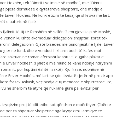
r Hoxhën, tek “Dimrit i vetmisë së madhe”, ose “Dimri i
nga pjesa dërmuese e qytetarëve shqiptarë, dhe madje e
ë Enver Hoxhës. Në konkretizim të kësaj që shkrova më lart,
 e autorit në fjalë:
 fjalimit të tij të famshëm në sallën Gjeorgjevskaja në Moskë,
ë vendin ku ishte akomoduar delegacioni shqiptar, zbret tek
qëronin delegacionin. Gjatë bisedës më punonjësit në fjalë, Enver
iu gjer në fund, dhe e vendosi filxhanin bosh të kafes mbi
are shkruan në roman afërsisht kështu: “Të gjitha plakat e
anin e Enver hoxhës”. (Fjalët e mia mund të kenë ndonjë ndryshim
ë romanit, por kuptimi është i saktë). Kjo frazë, ndonëse në
rën e Enver Hoxhës, më lart se çdo lëvdatë tjetër në prozë apo
këtë frazë? Askush, veç bindja e tij mendore e shpirtërore. Po,
 vu në shërbim të atyre që nuk lanë gurë pa lëvizur për
, kryqëzim prej të cilit edhe sot qëndron e mbërthyer. Ç’bëri e
are për ta shpëtuar Shqipërinë nga kryqëzimi i armiqve të