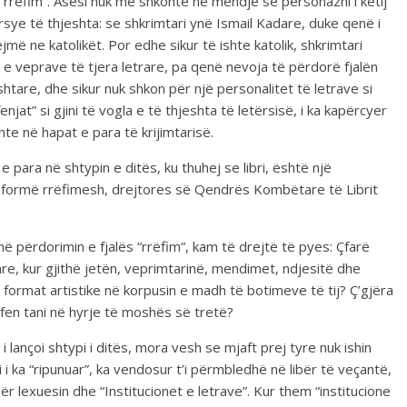
ër rrëfim”. Asesi nuk më shkonte në mendje se personazhi i këtij
arsye të thjeshta: se shkrimtari ynë Ismail Kadare, duke qenë i
jmë ne katolikët. Por edhe sikur të ishte katolik, shkrimtari
veprave të tjera letrare, pa qenë nevoja të përdorë fjalën
kishtare, dhe sikur nuk shkon për një personalitet të letrave si
njat” si gjini të vogla e të thjeshta të letërsisë, i ka kapërcyer
te në hapat e para të krijimtarisë.
 para në shtypin e ditës, ku thuhej se libri, është një
ë formë rrëfimesh, drejtores së Qendrës Kombëtare të Librit
në përdorimin e fjalës “rrëfim”, kam të drejtë të pyes: Çfarë
re, kur gjithë jetën, veprimtarinë, mendimet, ndjesitë dhe
a format artistike në korpusin e madh të botimeve të tij? Ç’gjëra
rëfen tani në hyrje të moshës së tretë?
i lançoi shtypi i ditës, mora vesh se mjaft prej tyre nuk ishin
i i ka “ripunuar”, ka vendosur t’i përmbledhë në libër të veçantë,
 lexuesin dhe “Institucionet e letrave”. Kur them “institucione