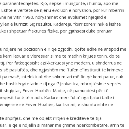
ë paranëntëdhjetës. Kjo, sepse i mungonte, i humbi, apo më
ë. Është e vërtetë se njeriu evoluon e ndryshon, por kur mbërrin
i ynë në vitin 1990, ndryshimet dhe evoluimet njëqind e
n e kurrizit. Siç rezultoi, Kadareja, “kurrizoren” nuk e kishte
duke i shpëtuar frakturës fizike, por gjithsesi duke pranuar
 ndjerë në pozicionin e ri që zgjodhi, qoftë edhe në antipod me
 kemi lexuar e vlerësuar si më të madhin krijues tonin, do të
tij. Por fatkeqësisht azil-kërkuesi ynë modern, u shndërrua në
ës së pasluftës, dhe ngjashëm me Tufën e”Institutit të krimeve
i pa masë, intelektuali dhe shkrimtari më fin që kemi patur, nuk
he bashkëqytetarin e tij nga Gjirokastra, mbrojtësin e veprës
llit shqiptar, Enver Hoxhën. Madje, në pamundësi për të
qësit tonë të madh, Kadare merr “uha” nga fjalori baltë i
fëmijërisë së Enver Hoxhës, kur Ismaili, e shumta ishte në
të shpifjes, dhe me objekt rritjen e krediteve të tija
uar, e që e ndjellin si manar me çmime ndërkombëtare, arrin të