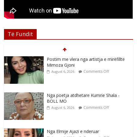
Të Fundit
Postim me vlera nga artistja e mirëfilltë
Mimoza Gjoni
Comments Off
August 6, 2026
Nga poetja atdhetare Kumrie Shala -
BOLL MO
Comments Off
August 6, 2026
Nga Elmije Ajazi e nderuar
Comments Off
August 5, 2026