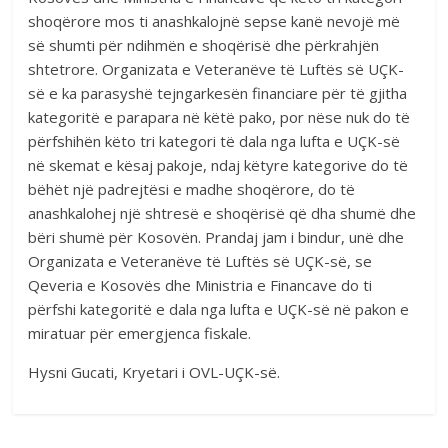
shoqërore mos ti anashkalojnë sepse kanë nevojë më
së shumti për ndihmën e shoqërisë dhe përkrahjën
shtetrore. Organizata e Veteranëve të Luftës së UÇK-
së e ka parasyshë tejngarkesën financiare për të gjitha
kategoritë e parapara në këtë pako, por nëse nuk do të
përfshihën këto tri kategori të dala nga lufta e UÇK-së
në skemat e kësaj pakoje, ndaj këtyre kategorive do të
bëhët një padrejtësi e madhe shoqërore, do të
anashkalohej një shtresë e shoqërisë që dha shumë dhe
bëri shumë për Kosovën. Prandaj jam i bindur, unë dhe
Organizata e Veteranëve të Luftës së UÇK-së, se
Qeveria e Kosovës dhe Ministria e Financave do ti
përfshi kategoritë e dala nga lufta e UÇK-së në pakon e
miratuar për emergjenca fiskale.
Hysni Gucati, Kryetari i OVL-UÇK-së.