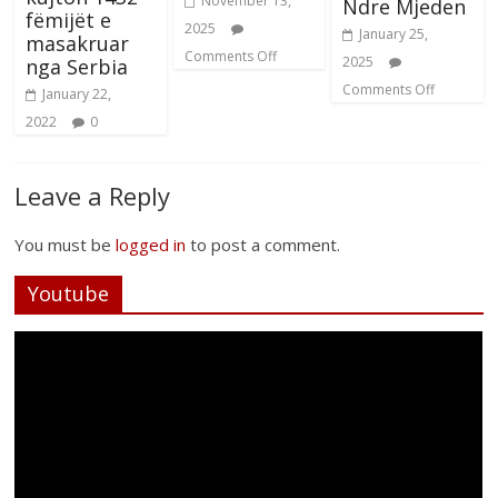
November 13,
Ndre Mjeden
fëmijët e
2025
January 25,
masakruar
Comments Off
2025
nga Serbia
Comments Off
January 22,
2022
0
Leave a Reply
You must be
logged in
to post a comment.
Youtube