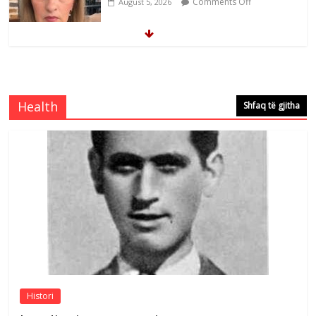
Brahim Çekaj njē veprimtar i respektuar i
çeshtjës kombëtare
Comments Off
August 5, 2026
Health
Shfaq të gjitha
Çlirimtari Mentor Mushkolaj nderohet
me mirenjohje nga Xhevdet Qeriqi Dega
e invalidëve në Fushë Kosovë
Comments Off
August 4, 2026
Sulm , pse të dua ty
Comments Off
August 8, 2026
Histori