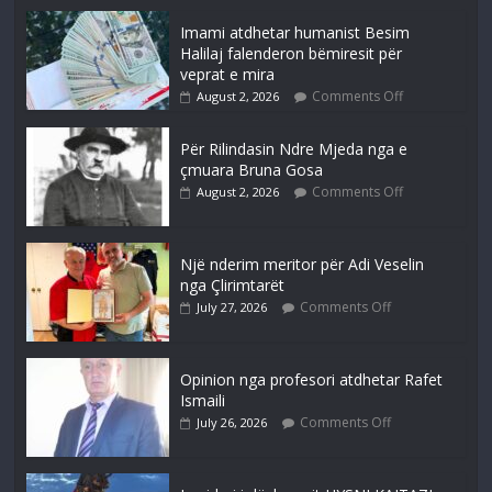
Imami atdhetar humanist Besim
Halilaj falenderon bëmiresit për
veprat e mira
Comments Off
August 2, 2026
Për Rilindasin Ndre Mjeda nga e
çmuara Bruna Gosa
Comments Off
August 2, 2026
Një nderim meritor për Adi Veselin
nga Çlirimtarët
Comments Off
July 27, 2026
Opinion nga profesori atdhetar Rafet
Ismaili
Comments Off
July 26, 2026