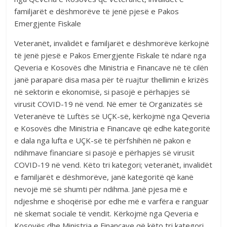
familjarët e dëshmorëve të jenë pjesë e Pakos
Emergjente Fiskale
Veteranët, invalidët e familjarët e dëshmorëve kërkojnë
të jenë pjesë e Pakos Emergjente Fiskale të ndarë nga
Qeveria e Kosovës dhe Ministria e Financave në të cilën
janë paraparë disa masa për të ruajtur thellimin e krizës
në sektorin e ekonomisë, si pasojë e përhapjes së
virusit COVID-19 në vend. Në emer të Organizatës së
Veteranëve të Luftës së UÇK-së, kërkojmë nga Qeveria
e Kosovës dhe Ministria e Financave që edhe kategoritë
e dala nga lufta e UÇK-së të përfshihën në pakon e
ndihmave financiare si pasojë e përhapjes së virusit
COVID-19 në vend. Këto tri kategori; veteranët, invalidët
e familjarët e dëshmorëve, janë kategoritë që kanë
nevojë më së shumti për ndihma. Janë pjesa më e
ndjeshme e shoqërisë por edhe më e varfëra e ranguar
në skemat sociale të vendit. Kërkojmë nga Qeveria e
Kosovës dhe Ministria e Financave që këto tri kategori