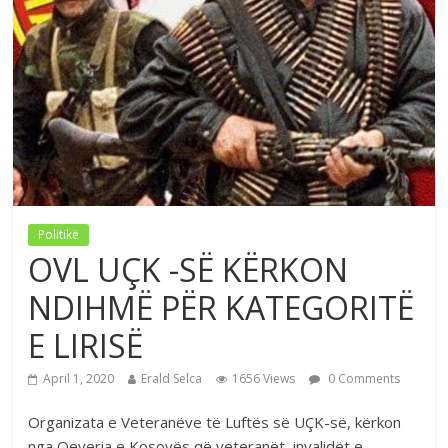
Politikë
OVL UÇK -SË KËRKON
NDIHMË PËR KATEGORITË
E LIRISË
April 1, 2020
Erald Selca
1656 Views
0 Comments
Organizata e Veteranëve të Luftës së UÇK-së, kërkon
nga Qeveria e Kosovës që veteranët, invalidët e