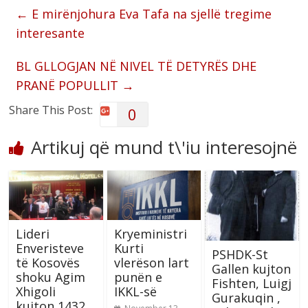
←
E mirënjohura Eva Tafa na sjellë tregime
interesante
BL GLLOGJAN NË NIVEL TË DETYRËS DHE
PRANË POPULLIT
→
Share This Post:
0
Artikuj që mund t\'iu interesojnë
Lideri
Kryeministri
Enveristeve
Kurti
PSHDK-St
të Kosovës
vlerëson lart
Gallen kujton
shoku Agim
punën e
Fishten, Luigj
Xhigoli
IKKL-së
Gurakuqin ,
kujton 1432