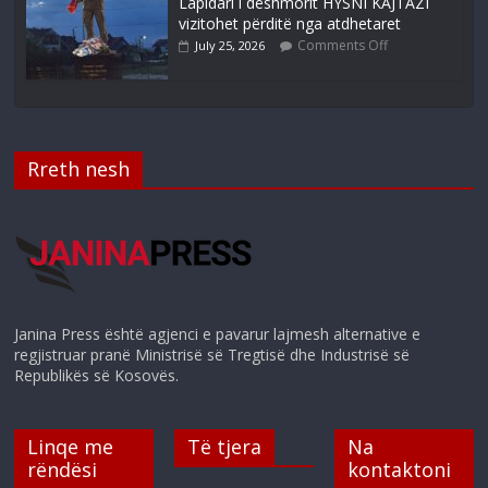
Lapidari i dëshmorit HYSNI KAJTAZI
vizitohet përditë nga atdhetaret
Comments Off
July 25, 2026
Rreth nesh
Janina Press është agjenci e pavarur lajmesh alternative e
regjistruar pranë Ministrisë së Tregtisë dhe Industrisë së
Republikës së Kosovës.
Linqe me
Të tjera
Na
rëndësi
kontaktoni