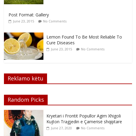
Post Format: Gallery
June 23, 2015
No Comments
Lemon Found To Be Most Reliable To
Cure Diseases
June 23, 2015
No Comments
Reklamo këtu
Random Picks
Kryetari i Frontit Popullor Agim Xhigoli
Kujton Tragjedin e Çamerisë shqiptare
June 27, 2020
No Comments