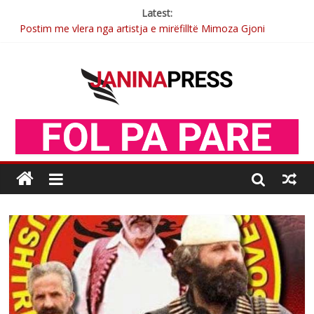
Latest:
Postim me vlera nga artistja e mirëfilltë Mimoza Gjoni
Nga poetja atdhetare Kumrie Shala -BOLL MO
Nga Elmije Ajazi e nderuar
Brahim Çekaj njē veprimtar i respektuar i çeshtjës kombëtare
Sulm , pse të dua ty