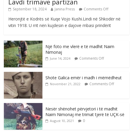
Lavdi trimave partizan
September 18, 2024
Janina Press
Comments Off
Heronjtë e Kodrës së Kuqe Vojo Kushi.Lindi në Shkodër në
vitin 1918. U rrit nën kujdesin e dajove mbasi prindërit
Një foto me vlerë e të madhit Naim
Nimonaj
Comments Off
June 14, 2024
Shote Galica emër i madh i mëmëdheut
Comments Off
November 21, 2022
Nesër shënohet përvjetori i të madhit
Naim Nimonaj me trimat tjerë të UÇK-së
0
August 10, 2021