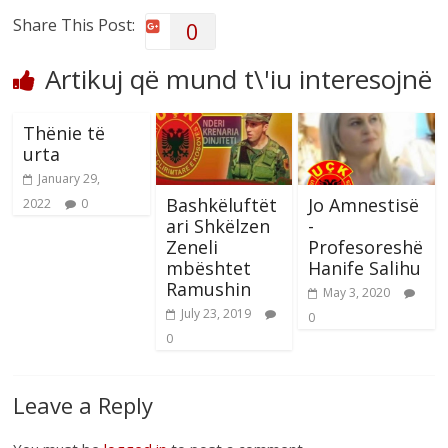
Share This Post:
0
Artikuj që mund t\'iu interesojnë
Thënie të
urta
January 29,
Bashkëluftët
Jo Amnestisë
2022
0
ari Shkëlzen
-
Zeneli
Profesoreshë
mbështet
Hanife Salihu
Ramushin
May 3, 2020
July 23, 2019
0
0
Leave a Reply