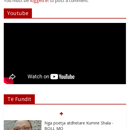
You must be
logged in
to post a comment.
Youtube
Të Fundit
Nga poetja atdhetare Kumrie Shala -
BOLL MO