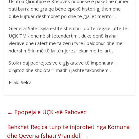
Ushtria Çlirimtare e Kosoves ndonese e pakët në numër
pati burra dhe gra që bënë epokë histori gjithemone
duke kujtuar deshmoret po dhe të gjallët meritor .
Gjeneral Safet Syla është shembull qoftë ilegale luftë të
UÇK TMK dhe në shtetendertim , duke qenë krahu i
vlerave dhe i afërt me ta zëri i tyre i palodhur dhe me
ndershmërin më të lartë njerezillekun me te lart .
Stoik ndaj padrejtesive e gjykatave të imponuara ,
dinjitoz dhe shqiptar i madh i jashtëzakonshem .
Erald Selca
←
Epopeja e UÇK -së Rahovec
Behxhet Reçica turp të injorohet nga Komuna
dhe Qeveria fshati Vranidoll
→