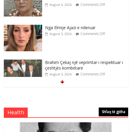
Comments Off
August 6, 2026
Nga Elmije Ajazi e nderuar
Comments Off
August 5, 2026
Brahim Çekaj njē veprimtar i respektuar i
çeshtjës kombëtare
Comments Off
August 5, 2026
Çlirimtari Mentor Mushkolaj nderohet
me mirenjohje nga Xhevdet Qeriqi Dega
e invalidëve në Fushë Kosovë
Health
Shfaq të gjitha
Comments Off
August 4, 2026
Çlirimtari Agron Gërvalla me takime pune