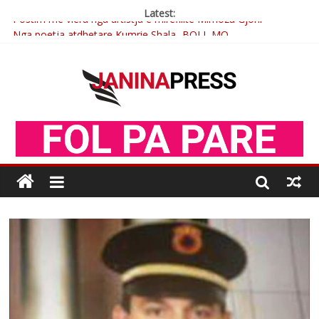
Latest:
Postim me vlera nga artistja e mirëfilltë Mimoza Gjoni
Nga poetja atdhetare Kumrie Shala -BOLL MO
Nga Elmije Ajazi e nderuar
Brahim Çekaj njē veprimtar i respektuar i çeshtjës kombëtare
Çlirimtari Mentor Mushkolaj nderohet me mirenjohje nga
Xhevdet Qeriqi Dega e invalidëve në Fushë Kosovë