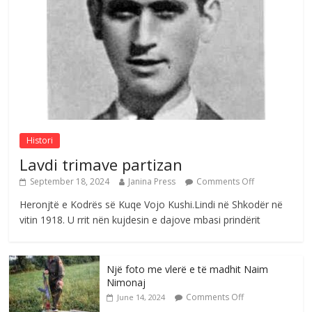
në atdhe të shoqerisë Levizja
Comments Off
August 3, 2026
Postim me vlera nga artistja e mirëfilltë
Mimoza Gjoni
Comments Off
August 6, 2026
Histori
Lavdi trimave partizan
September 18, 2024
Janina Press
Comments Off
Heronjtë e Kodrës së Kuqe Vojo Kushi.Lindi në Shkodër në
vitin 1918. U rrit nën kujdesin e dajove mbasi prindërit
Një foto me vlerë e të madhit Naim
Nimonaj
Comments Off
June 14, 2024