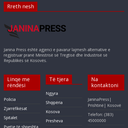
Rreth nesh
Janina Press është agjenci e pavarur lajmesh alternative e
regjistruar pranë Ministrisë së Tregtisë dhe Industrisë së
Republikës së Kosovës.
Linqe me
Të tjera
Na
rëndësi
kontaktoni
Ngjyra
Policia
JaninaPress|
Shqipëria
Prishtinë| Kosovë
Zjarrëfikësat
Kosova
Telefon: (383)
Spitalet
45000000
Presheva
Pyetje të shpeshta