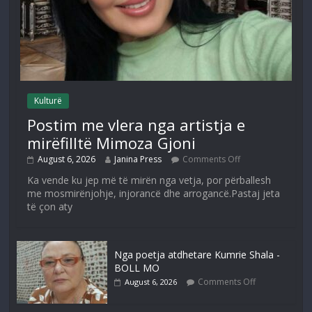
Kulturë
Postim me vlera nga artistja e
mirëfilltë Mimoza Gjoni
August 6, 2026
Janina Press
Comments Off
Ka vende ku jep më të mirën nga vetja, por përballesh
me mosmirënjohje, injorancë dhe arrogancë.Pastaj jeta
të çon aty
Nga poetja atdhetare Kumrie Shala -
BOLL MO
Comments Off
August 6, 2026