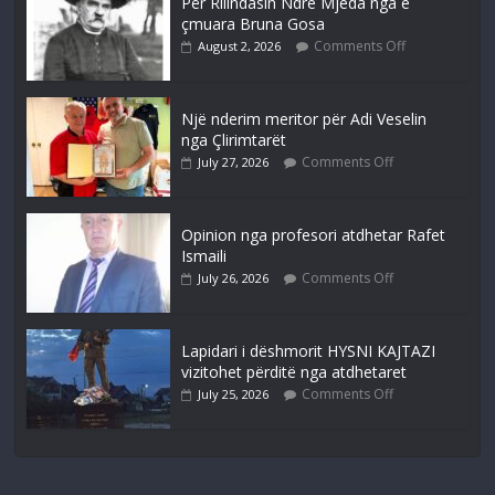
Për Rilindasin Ndre Mjeda nga e
çmuara Bruna Gosa
Comments Off
August 2, 2026
Një nderim meritor për Adi Veselin
nga Çlirimtarët
Comments Off
July 27, 2026
Opinion nga profesori atdhetar Rafet
Ismaili
Comments Off
July 26, 2026
Lapidari i dëshmorit HYSNI KAJTAZI
vizitohet përditë nga atdhetaret
Comments Off
July 25, 2026