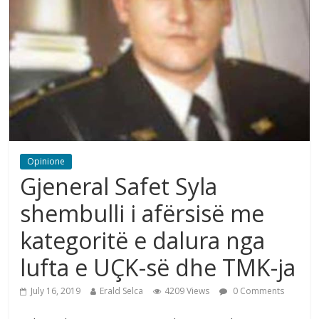
Opinione
Gjeneral Safet Syla
shembulli i afërsisë me
kategoritë e dalura nga
lufta e UÇK-së dhe TMK-ja
July 16, 2019
Erald Selca
4209 Views
0 Comments