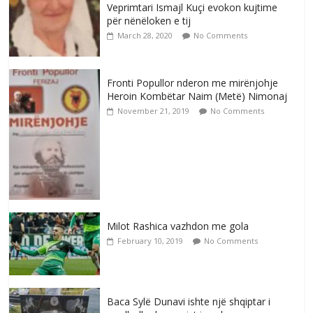
Veprimtari Ismajl Kuçi evokon kujtime
për nënëloken e tij
March 28, 2020
No Comments
Fronti Popullor nderon me mirënjohje
Heroin Kombëtar Naim (Metë) Nimonaj
November 21, 2019
No Comments
Milot Rashica vazhdon me gola
February 10, 2019
No Comments
Baca Sylë Dunavi ishte një shqiptar i