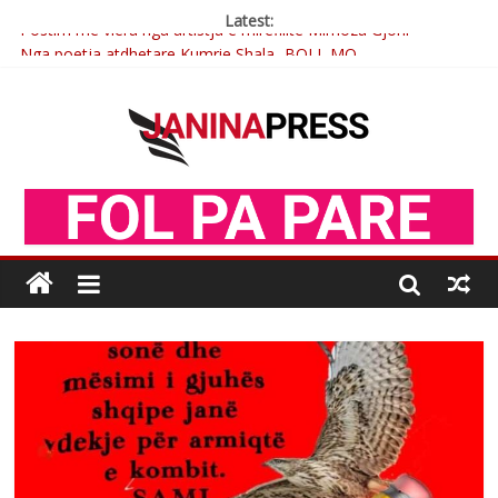
Latest:
Postim me vlera nga artistja e mirëfilltë Mimoza Gjoni
Nga poetja atdhetare Kumrie Shala -BOLL MO
Nga Elmije Ajazi e nderuar
Brahim Çekaj njē veprimtar i respektuar i çeshtjës kombëtare
Çlirimtari Mentor Mushkolaj nderohet me mirenjohje nga
Xhevdet Qeriqi Dega e invalidëve në Fushë Kosovë