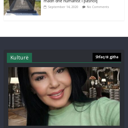
madh dhe humanist i pashoq
September 14, 2020
No Comments
Kulturë
Shfaq të gjitha