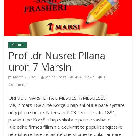
Kulturë
Prof .dr Nusret Pllana
uron 7 Marsin
March 7, 2021
Janina Press
4149 Views
0
Comments
URIME 7 MARSI DITA E MËSUESIT/MËSUESËS!
Më, 7 mars 1887, në Korçë u hap shkolla e parë zyrtare
në gjuhën shqipe. Ndërsa më 23 tetor të vitit 1891,
poashtu në Korçë u hap shkolla e parë e vashave.
Kjo edhe firmos fillimin e edukimit të popullit shqiptarë
në gjuhën e tyre të lashtë dhe shumë të bukur amtare.