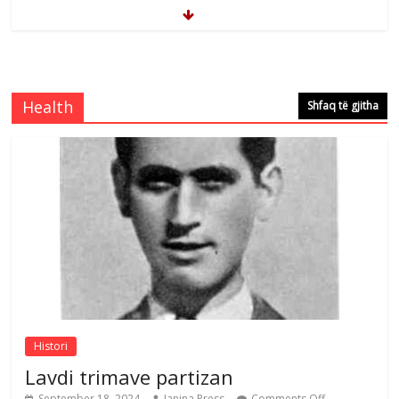
Çlirimtari Mentor Mushkolaj nderohet
me mirenjohje nga Xhevdet Qeriqi Dega
e invalidëve në Fushë Kosovë
Health
Shfaq të gjitha
Comments Off
August 4, 2026
Çlirimtari Agron Gërvalla me takime pune
në atdhe të shoqerisë Levizja
Comments Off
August 3, 2026
Postim me vlera nga artistja e mirëfilltë
Mimoza Gjoni
Comments Off
August 6, 2026
Histori
Lavdi trimave partizan
September 18, 2024
Janina Press
Comments Off