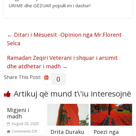
URIME dhe GËZUAR populli im i dashur!
←
Ditari i Mësuesit -Opinion nga Mr.Florent
Selca
Ramadan Zeqiri Veterani i shquar i arsimit
dhe atdhetar i madh
→
Share This Post:
0
Artikuj që mund t\'iu interesojnë
Migjeni i
madh
August 28, 2025
Drita Duraku
Poezi nga
Comments Off