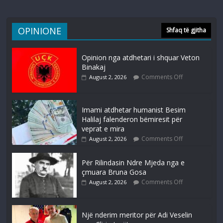
OPINIONE
Shfaq të gjitha
Opinion nga atdhetari i shquar Veton
Binakaj
Comments Off
August 2, 2026
Imami atdhetar humanist Besim
Halilaj falenderon bëmiresit për
veprat e mira
Comments Off
August 2, 2026
Për Rilindasin Ndre Mjeda nga e
çmuara Bruna Gosa
Comments Off
August 2, 2026
Një nderim meritor për Adi Veselin