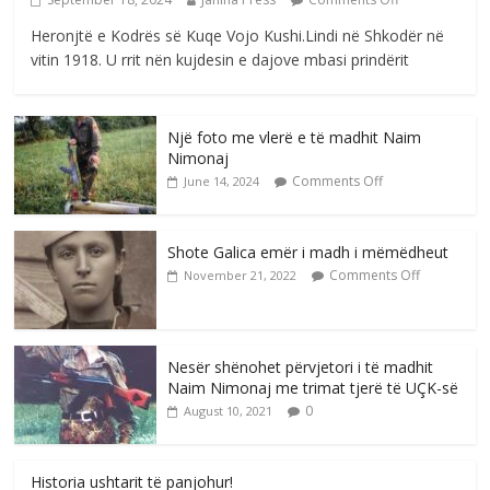
Heronjtë e Kodrës së Kuqe Vojo Kushi.Lindi në Shkodër në
vitin 1918. U rrit nën kujdesin e dajove mbasi prindërit
Një foto me vlerë e të madhit Naim
Nimonaj
Comments Off
June 14, 2024
Shote Galica emër i madh i mëmëdheut
Comments Off
November 21, 2022
Nesër shënohet përvjetori i të madhit
Naim Nimonaj me trimat tjerë të UÇK-së
0
August 10, 2021
Historia ushtarit të panjohur!