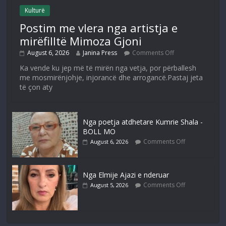
Kulturë
Postim me vlera nga artistja e
mirëfilltë Mimoza Gjoni
August 6, 2026
Janina Press
Comments Off
Ka vende ku jep më të mirën nga vetja, por përballesh
me mosmirënjohje, injorancë dhe arrogancë.Pastaj jeta
të çon aty
Nga poetja atdhetare Kumrie Shala -
BOLL MO
Comments Off
August 6, 2026
Nga Elmije Ajazi e nderuar
Comments Off
August 5, 2026