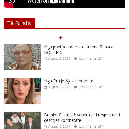
Të Fundit
Nga poetja atdhetare Kumrie Shala -
BOLL MO
Comments Off
August 6, 2026
Nga Elmije Ajazi e nderuar
Comments Off
August 5, 2026
Brahim Çekaj njē veprimtar i respektuar i
çeshtjës kombëtare
Comments Off
August 5, 2026