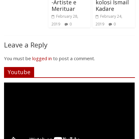
-Artiste e
kolosi Ismail
Merituar
Kadare
February 28,
February 24,
2019
0
2019
0
Leave a Reply
You must be
logged in
to post a comment.
Youtube