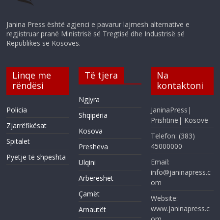
Janina Press është agjenci e pavarur lajmesh alternative e
regjistruar pranë Ministrisë së Tregtisë dhe Industrisë së
Republikës së Kosovës.
Linqe me
Të tjera
Na
rëndësi
kontaktoni
Ngjyra
Policia
JaninaPress|
Shqipëria
Prishtinë| Kosovë
Zjarrëfikësat
Kosova
Telefon: (383)
Spitalet
45000000
Presheva
Pyetje të shpeshta
Email:
Ulqini
info@janinapress.c
Arbëreshët
om
Çamët
Website:
www.janinapress.c
Arnautët
om