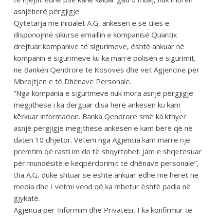
asnjëherë përgjigje.
Qytetarja me inicialet A.G, ankesën e së cilës e
disponojmë sikurse emaillin e kompanisë Quantix
drejtuar kompanive të sigurimeve, është ankuar në
kompanin e sigurimeve ku ka marrë polisën e sigurimit,
në Bankën Qendrore të Kosovës dhe vet Agjencinë për
Mbrojtjen e të Dhënave Personale.
“Nga kompania e sigurimeve nuk mora asnjë përgjigje
megjithëse i ka dërguar disa herē ankesën ku kam
kērkuar informacion. Banka Qendrore smë ka kthyer
asnjë përgjigje megjthëse ankesën e kam bërë që në
datën 10 dhjetor. Vetëm nga Agjencia kam marrë njē
premtim që rasti im do të shqyrtohet. Jam e shqetësuar
për mundësitë e keqpërdorimit të dhënave personale”,
tha A.G, duke shtuar se është ankuar edhe më herët në
media dhe I vetmi vend që ka mbetur është padia në
gjykatë.
Agjencia për Informim dhe Privatësi, I ka konfirmur të