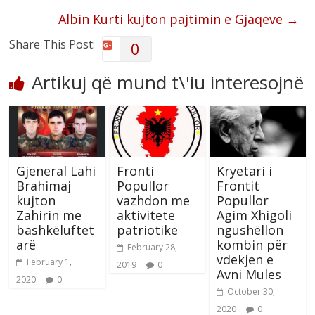
Albin Kurti kujton pajtimin e Gjaqeve
→
Share This Post:
0
Artikuj që mund t\'iu interesojnë
Gjeneral Lahi
Fronti
Kryetari i
Brahimaj
Popullor
Frontit
kujton
vazhdon me
Popullor
Zahirin me
aktivitete
Agim Xhigoli
bashkëluftët
patriotike
ngushëllon
arë
kombin për
February 28,
vdekjen e
February 1,
2019
0
Avni Mules
2020
0
October 30,
2020
0