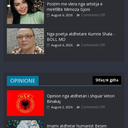
Postim me vlera nga artistja e
mirëfilltë Mimoza Gjoni
Comments Off
August 6, 2026
Nga poetja atdhetare Kumrie Shala -
BOLL MO
Comments Off
August 6, 2026
OPINIONE
Shfaq të gjitha
Opinion nga atdhetari i shquar Veton
Binakaj
Comments Off
August 2, 2026
Imami atdhetar humanist Besim