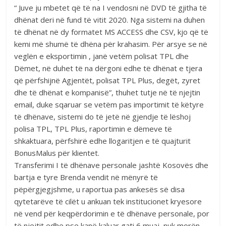
“ Juve ju mbetet që të na I vendosni në DVD të gjitha të
dhënat deri në fund të vitit 2020. Nga sistemi na duhen
të dhënat në dy formatet MS ACCESS dhe CSV, kjo që të
kemi më shumë të dhëna për krahasim. Për arsye se në
veglën e eksportimin , janë vetëm polisat TPL dhe
Dëmet, në duhet të na dërgoni edhe të dhënat e tjera
që përfshijnë Agjentët, polisat TPL Plus, degët, zyret
dhe të dhënat e kompanisë”, thuhet tutje në të njejtin
email, duke sqaruar se vetëm pas importimit të këtyre
të dhënave, sistemi do të jetë në gjendje të lëshoj
polisa TPL, TPL Plus, raportimin e dëmeve të
shkaktuara, përfshirë edhe llogaritjen e të quajturit
BonusMalus për klientet.
Transferimi I të dhënave personale jashtë Kosovës dhe
bartja e tyre Brenda vendit në mënyrë të
pëpërgjegjshme, u raportua pas ankesës së disa
qytetarëve të cilët u ankuan tek institucionet kryesore
në vend për keqpërdorimin e të dhënave personale, por
të njejtit edhe pse kanë kaluar gati 6 muaj, nuk morën