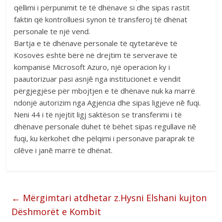
qëllimi i përpunimit të të dhënave si dhe sipas rastit
faktin që kontrolluesi synon të transferoj të dhënat
personale te një vend.
Bartja e të dhënave personale të qytetarëve të
Kosovës është bërë në drejtim të serverave të
kompanisë Microsoft Azuro, një operacion ky i
paautorizuar pasi asnjē nga institucionet e vendit
përgjegjëse për mbojtjen e të dhënave nuk ka marrë
ndonjë autorizim nga Agjencia dhe sipas ligjeve nē fuqi.
Neni 44 i të njejtit ligj saktëson se transferimi i të
dhënave personale duhet të bëhet sipas regullave nē
fuqi, ku kërkohet dhe pëlqimi i personave paraprak të
cilēve i janē marrë të dhënat.
←
Mërgimtari atdhetar z.Hysni Elshani kujton
Dëshmorët e Kombit