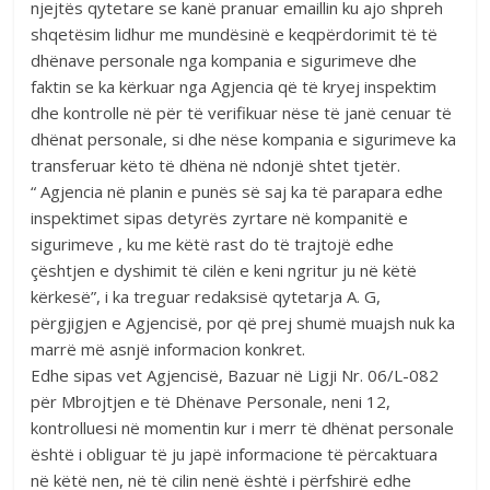
njejtës qytetare se kanë pranuar emaillin ku ajo shpreh
shqetësim lidhur me mundësinë e keqpërdorimit të të
dhënave personale nga kompania e sigurimeve dhe
faktin se ka kërkuar nga Agjencia që të kryej inspektim
dhe kontrolle në për të verifikuar nëse të janë cenuar të
dhënat personale, si dhe nëse kompania e sigurimeve ka
transferuar këto të dhëna në ndonjë shtet tjetër.
“ Agjencia në planin e punës së saj ka të parapara edhe
inspektimet sipas detyrës zyrtare në kompanitë e
sigurimeve , ku me këtë rast do të trajtojë edhe
çështjen e dyshimit të cilën e keni ngritur ju në këtë
kërkesë”, i ka treguar redaksisë qytetarja A. G,
përgjigjen e Agjencisë, por që prej shumë muajsh nuk ka
marrë më asnjë informacion konkret.
Edhe sipas vet Agjencisë, Bazuar në Ligji Nr. 06/L-082
për Mbrojtjen e të Dhënave Personale, neni 12,
kontrolluesi në momentin kur i merr të dhënat personale
është i obliguar të ju japë informacione të përcaktuara
në këtë nen, në të cilin nenë është i përfshirë edhe