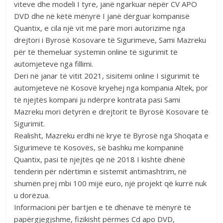
viteve dhe modeli I tyre, janë ngarkuar nëpër CV APO
DVD dhe në këtë mënyrë I janë dërguar kompanisë
Quantix, e cila një vit më parë mori autorizime nga
drejtori i Byrosë Kosovare të Sigurimeve, Sami Mazreku
për të themeluar systemin online të sigurimit të
automjeteve nga fillimi.
Deri në janar të vitit 2021, sisitemi online I sigurimit të
automjeteve në Kosovë kryehej nga kompania Altek, por
të njejtës kompani ju ndërpre kontrata pasi Sami
Mazreku mori detyrën e drejtorit të Byrosë Kosovare të
Sigurimit.
Realisht, Mazreku erdhi në krye të Byrosë nga Shoqata e
Sigurimeve të Kosovës, së bashku me kompaninë
Quantix, pasi të njejtës që në 2018 I kishtë dhënë
tenderin për ndërtimin e sistemit antimashtrim, në
shumën prej mbi 100 mijë euro, një projekt që kurrë nuk
u dorëzua.
Informacioni për bartjen e të dhënave të mënyrë të
papërgjegjshme, fizikisht përmes Cd apo DVD,