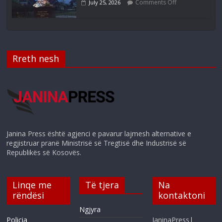
Comments Off
July 25, 2026
Rreth nesh
Janina Press është agjenci e pavarur lajmesh alternative e
regjistruar pranë Ministrisë së Tregtisë dhe Industrisë së
Republikës së Kosovës.
Linqe me
Të tjera
Na
rëndësi
kontaktoni
Ngjyra
Policia
JaninaPress|