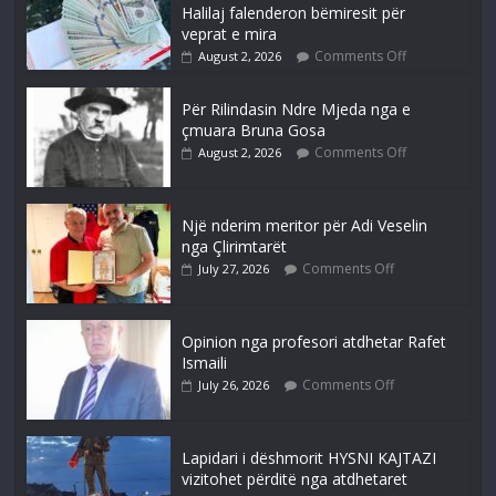
Halilaj falenderon bëmiresit për
veprat e mira
Comments Off
August 2, 2026
Për Rilindasin Ndre Mjeda nga e
çmuara Bruna Gosa
Comments Off
August 2, 2026
Një nderim meritor për Adi Veselin
nga Çlirimtarët
Comments Off
July 27, 2026
Opinion nga profesori atdhetar Rafet
Ismaili
Comments Off
July 26, 2026
Lapidari i dëshmorit HYSNI KAJTAZI
vizitohet përditë nga atdhetaret