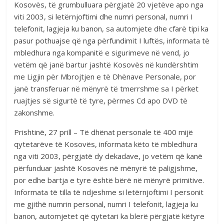
Kosovës, të grumbulluara përgjatë 20 vjetëve apo nga
viti 2003, si letërnjoftimi dhe numri personal, numri I
telefonit, lagjeja ku banon, sa automjete dhe cfarë tipi ka
pasur pothuajse që nga përfundimit I luftës, informata të
mbledhura nga kompanitë e sigurimeve në vend, jo
vetëm që janë bartur jashtë Kosovës në kundërshtim
me Ligjin për Mbrojtjen e të Dhënave Personale, por
janë transferuar në mënyrë të tmerrshme sa I përket
ruajtjes së sigurtë të tyre, përmes Cd apo DVD të
zakonshme.
Prishtinë, 27 prill – Të dhënat personale të 400 mijë
qytetarëve të Kosovës, informata këto të mbledhura
nga viti 2003, përgjatë dy dekadave, jo vetëm që kanë
përfunduar jashtë Kosovës në mënyrë të paligjshme,
por edhe bartja e tyre është bërë në mënyrë primitive.
Informata të tilla të ndjeshme si letërnjoftimi I personit
me gjithë numrin personal, numri I telefonit, lagjeja ku
banon, automjetet që qytetari ka blerë përgjatë këtyre