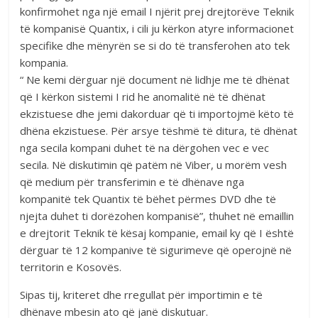
konfirmohet nga një email I njërit prej drejtorëve Teknik
të kompanisë Quantix, i cili ju kërkon atyre informacionet
specifike dhe mënyrën se si do të transferohen ato tek
kompania.
“ Ne kemi dërguar një document në lidhje me të dhënat
që I kërkon sistemi I rid he anomalitë në të dhënat
ekzistuese dhe jemi dakorduar që ti importojmë këto të
dhëna ekzistuese. Për arsye tëshmë të ditura, të dhënat
nga secila kompani duhet të na dërgohen vec e vec
secila. Në diskutimin që patëm në Viber, u morëm vesh
që medium për transferimin e të dhënave nga
kompanitë tek Quantix të bëhet përmes DVD dhe të
njejta duhet ti dorëzohen kompanisë”, thuhet në emaillin
e drejtorit Teknik të kësaj kompanie, email ky që I është
dërguar të 12 kompanive të sigurimeve që operojnë në
territorin e Kosovës.
Sipas tij, kriteret dhe rregullat për importimin e të
dhënave mbesin ato që janë diskutuar.