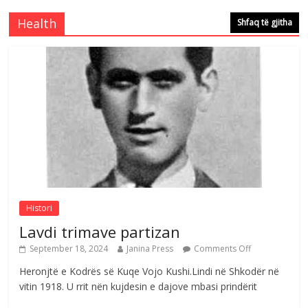
çeshtjës kombëtare
Comments Off
August 5, 2026
Health
Shfaq të gjitha
Çlirimtari Mentor Mushkolaj nderohet
me mirenjohje nga Xhevdet Qeriqi Dega
e invalidëve në Fushë Kosovë
Comments Off
August 4, 2026
Sulm , pse të dua ty
Comments Off
August 8, 2026
Histori
Lavdi trimave partizan
September 18, 2024
Janina Press
Comments Off
Heronjtë e Kodrës së Kuqe Vojo Kushi.Lindi në Shkodër në
vitin 1918. U rrit nën kujdesin e dajove mbasi prindërit