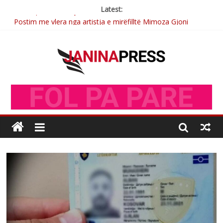
Latest:
Postim me vlera nga artistja e mirëfilltë Mimoza Gjoni
Nga poetja atdhetare Kumrie Shala -BOLL MO
Nga Elmije Ajazi e nderuar
Brahim Çekaj njē veprimtar i respektuar i çeshtjës kombëtare
Sulm , pse të dua ty