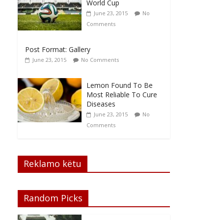
World Cup
June 23, 2015
No
Comments
Post Format: Gallery
June 23, 2015
No Comments
Lemon Found To Be
Most Reliable To Cure
Diseases
June 23, 2015
No
Comments
Reklamo këtu
Random Picks