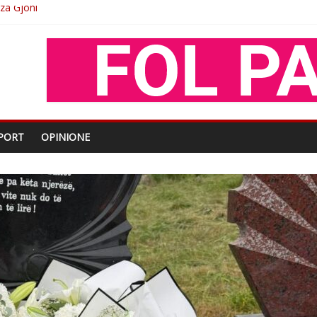
O
shtjës kombëtare
enjohje nga Xhevdet Qeriqi Dega e invalidëve në Fushë Kosovë
oza Gjoni
PORT
OPINIONE