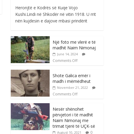
Heronjtë e Kodrës së Kuqe Vojo
Kushi.Lindi në Shkodër në vitin 1918. U rrit
nën kujdesin e dajove mbasi prindërit
Një foto me vlerë e të
madhit Naim Nimonaj
June 14, 2024
Comments Off
Shote Galica emër i
madh i mëmëdheut
November 21, 2022
Comments Off
Nesër shënohet
përvjetori i të madhit
Naim Nimonaj me
trimat tjerë të UÇK-së
0
August 10, 2021