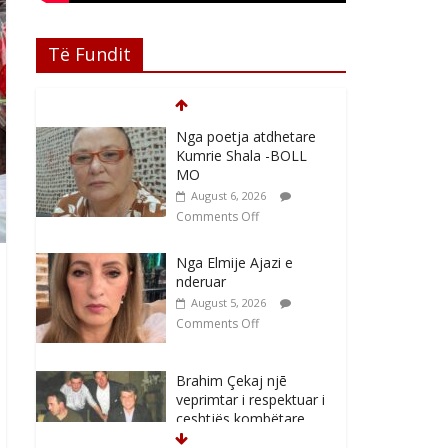
Të Fundit
Nga poetja atdhetare
Kumrie Shala -BOLL
MO
August 6, 2026
Comments Off
Nga Elmije Ajazi e
nderuar
August 5, 2026
Comments Off
Brahim Çekaj njē
veprimtar i respektuar i
çeshtjës kombëtare
August 5, 2026