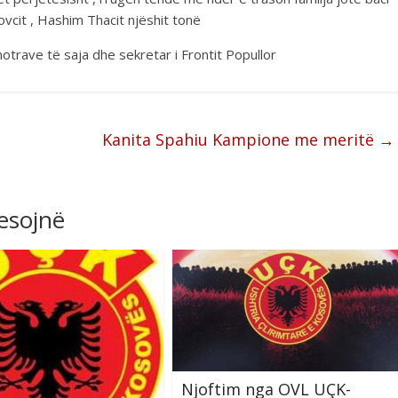
ovcit , Hashim Thacit njëshit tonë
otrave të saja dhe sekretar i Frontit Popullor
Kanita Spahiu Kampione me meritë
→
resojnë
Njoftim nga OVL UÇK-