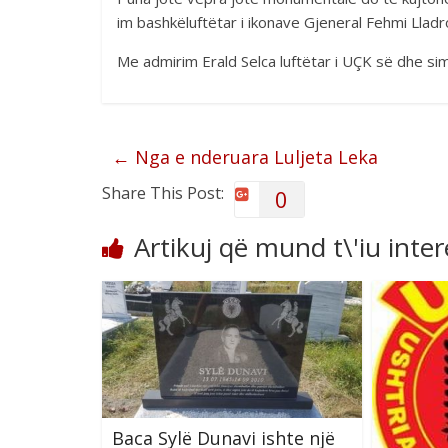
im bashkëluftëtar i ikonave Gjeneral Fehmi Lladr
Me admirim Erald Selca luftëtar i UÇK së dhe sim
←
Nga e nderuara Luljeta Leka
Share This Post:
0
Artikuj që mund t\'iu inte
Baca Sylë Dunavi ishte një