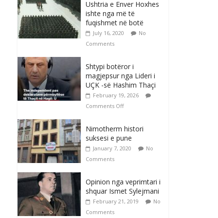
Ushtria e Enver Hoxhes
ishte nga më të
fuqishmet në botë
July 16, 2020
No
Comments
Shtypi botëror i
magjepsur nga Lideri i
UÇK -së Hashim Thaçi
February 19, 2026
Comments Off
Nimotherm histori
suksesi e pune
January 7, 2020
No
Comments
Opinion nga veprimtari i
shquar Ismet Sylejmani
February 21, 2019
No
Comments