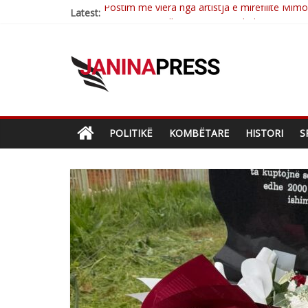
Latest:
Nga poetja atdhetare Kumrie Shala -BOLL M
Nga Elmije Ajazi e nderuar
Brahim Çekaj njē veprimtar i respektuar i çe
Çlirimtari Mentor Mushkolaj nderohet me mir
Postim me vlera nga artistja e mirëfilltë Mim
POLITIKË
KOMBËTARE
HISTORI
S