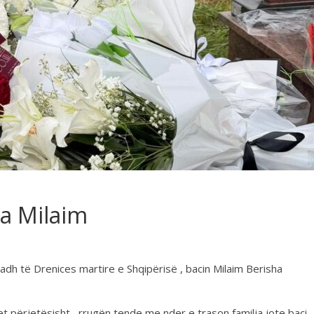
ca Milaim
madh të Drenices martire e Shqipërisë , bacin Milaim Berisha
 përjetësisht , rrugën tende me nder e trason familja jote baci