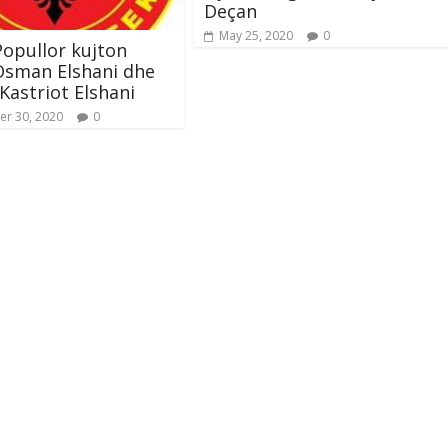
Deçan
May 25, 2020
0
Popullor kujton
Osman Elshani dhe
 Kastriot Elshani
r 30, 2020
0