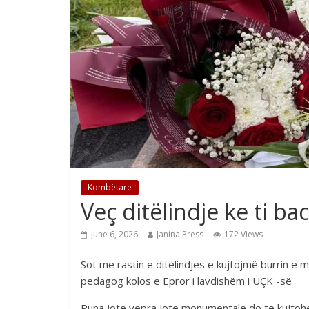
Kombëtare
Veç ditëlindje ke ti ba
June 6, 2026
Janina Press
172 Views
Sot me rastin e ditëlindjes e kujtojmë burrin e 
pedagog kolos e Epror i lavdishëm i UÇK -së
Puna jote vepra jote monumentale do të kujtohet