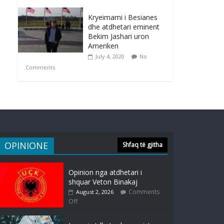
Kryeimami i Besianes
dhe atdhetari eminent
Bekim Jashari uron
Ameriken
July 4, 2020
No
Comments
OPINIONE
Shfaq të gjitha
Opinion nga atdhetari i
shquar Veton Binakaj
Comments
August 2, 2026
Off