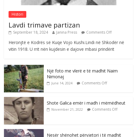
Comments Off
August 6, 2026
Histori
Lavdi trimave partizan
September 18, 2024
Janina Press
Comments Off
Heronjtë e Kodrës së Kuqe Vojo Kushi.Lindi në Shkodër në
vitin 1918. U rrit nën kujdesin e dajove mbasi prindërit
Një foto me vlerë e të madhit Naim
Nimonaj
Comments Off
June 14, 2024
Shote Galica emër i madh i mëmëdheut
Comments Off
November 21, 2022
Nesër shënohet përvjetori i të madhit