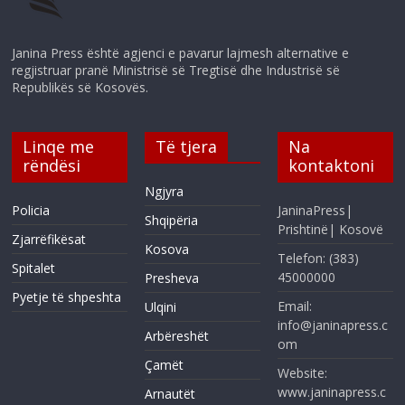
Janina Press është agjenci e pavarur lajmesh alternative e
regjistruar pranë Ministrisë së Tregtisë dhe Industrisë së
Republikës së Kosovës.
Linqe me
Të tjera
Na
rëndësi
kontaktoni
Ngjyra
Policia
JaninaPress|
Shqipëria
Prishtinë| Kosovë
Zjarrëfikësat
Kosova
Telefon: (383)
Spitalet
45000000
Presheva
Pyetje të shpeshta
Email:
Ulqini
info@janinapress.c
Arbëreshët
om
Çamët
Website:
www.janinapress.c
Arnautët