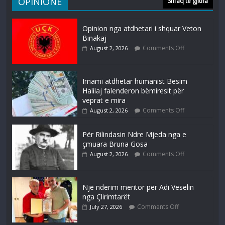
OPINIONE
Shfaq të gjitha
Opinion nga atdhetari i shquar Veton
Binakaj
Comments Off
August 2, 2026
Imami atdhetar humanist Besim
Halilaj falenderon bëmiresit për
veprat e mira
Comments Off
August 2, 2026
Për Rilindasin Ndre Mjeda nga e
çmuara Bruna Gosa
Comments Off
August 2, 2026
Një nderim meritor për Adi Veselin
nga Çlirimtarët
Comments Off
July 27, 2026