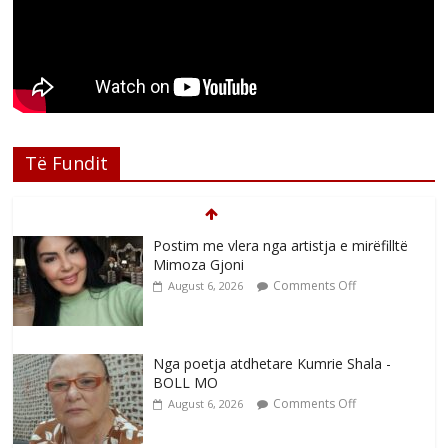
Të Fundit
Postim me vlera nga artistja e mirëfilltë
Mimoza Gjoni
Comments Off
August 6, 2026
Nga poetja atdhetare Kumrie Shala -
BOLL MO
Comments Off
August 6, 2026