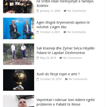
në SHBA ndan mirënjohjet e familjes
Boletini
January 11, 2020
No Comments
Agim Xhigoli Kryenveristi apelon të
votohet z.Agim Aliu
October 6, 2021
No Comments
Sali Krasniqi dhe Zymer Selca mbjellin
Fidane të Lapidari Dëshmorëve
May 24, 2019
No Comments
Kush do fitojë topin e artë ?
October 23, 2019
No Comments
Veprimtari i nderuar Isen Ademi ngritë
problemin e Pallatit të Rinisë