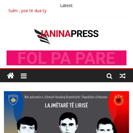
Latest:
Sulm , pse të dua ty
Postim me vlera nga artistja e mirëfilltë Mimoza Gjoni
Nga poetja atdhetare Kumrie Shala -BOLL MO
Nga Elmije Ajazi e nderuar
Brahim Çekaj njē veprimtar i respektuar i çeshtjës kombëtare