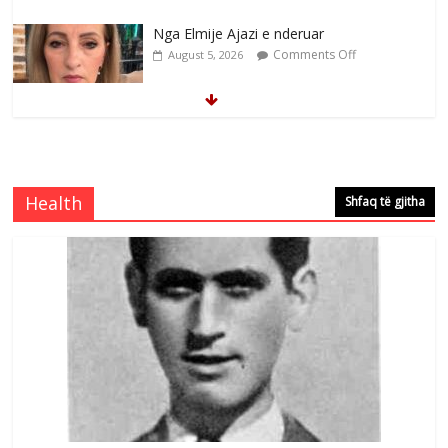
Nga Elmije Ajazi e nderuar
Comments Off
August 5, 2026
Brahim Çekaj njē veprimtar i respektuar i
çeshtjës kombëtare
Comments Off
August 5, 2026
Health
Shfaq të gjitha
Çlirimtari Mentor Mushkolaj nderohet
me mirenjohje nga Xhevdet Qeriqi Dega
e invalidëve në Fushë Kosovë
Comments Off
August 4, 2026
Sulm , pse të dua ty
Comments Off
August 8, 2026