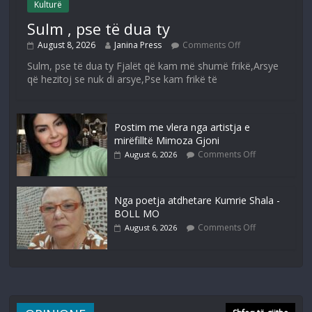
Kulturë
Sulm , pse të dua ty
August 8, 2026
Janina Press
Comments Off
Sulm, pse të dua ty Fjalët që kam më shumë frikë,Arsye
që hezitoj se nuk di arsye,Pse kam frikë të
Postim me vlera nga artistja e
mirëfilltë Mimoza Gjoni
Comments Off
August 6, 2026
Nga poetja atdhetare Kumrie Shala -
BOLL MO
Comments Off
August 6, 2026