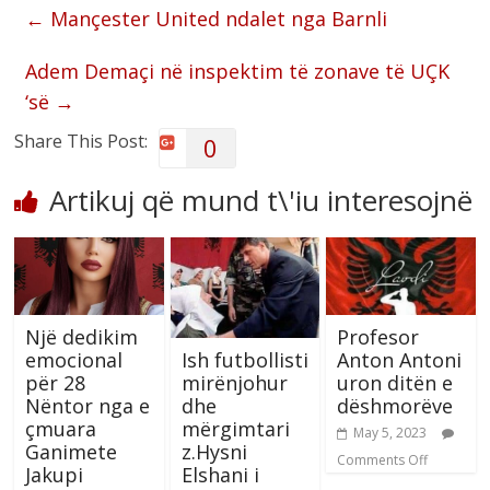
←
Mançester United ndalet nga Barnli
Adem Demaçi në inspektim të zonave të UÇK
‘së
→
Share This Post:
0
Artikuj që mund t\'iu interesojnë
Një dedikim
Profesor
Ish futbollisti
emocional
Anton Antoni
mirënjohur
për 28
uron ditën e
dhe
Nëntor nga e
dëshmorëve
mërgimtari
çmuara
May 5, 2023
z.Hysni
Ganimete
Comments Off
Elshani i
Jakupi