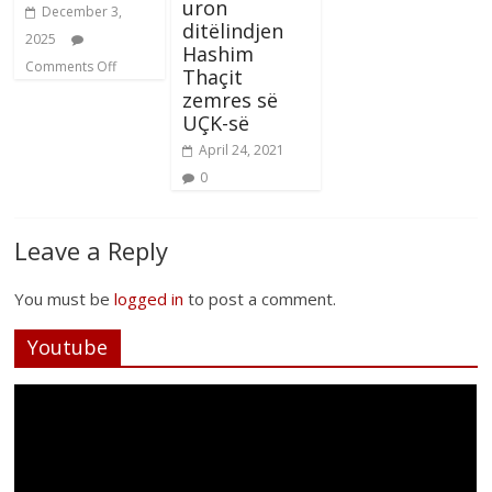
uron
December 3,
ditëlindjen
2025
Hashim
Comments Off
Thaçit
zemres së
UÇK-së
April 24, 2021
0
Leave a Reply
You must be
logged in
to post a comment.
Youtube