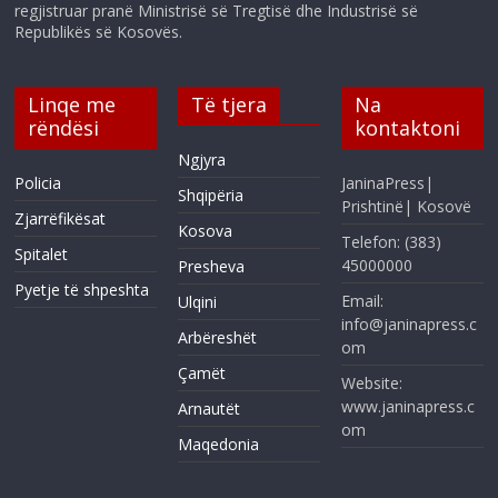
regjistruar pranë Ministrisë së Tregtisë dhe Industrisë së
Republikës së Kosovës.
Linqe me
Të tjera
Na
rëndësi
kontaktoni
Ngjyra
Policia
JaninaPress|
Shqipëria
Prishtinë| Kosovë
Zjarrëfikësat
Kosova
Telefon: (383)
Spitalet
45000000
Presheva
Pyetje të shpeshta
Email:
Ulqini
info@janinapress.c
Arbëreshët
om
Çamët
Website:
www.janinapress.c
Arnautët
om
Maqedonia