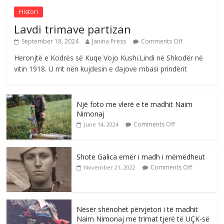
Histori
Lavdi trimave partizan
September 18, 2024
Janina Press
Comments Off
Heronjtë e Kodrës së Kuqe Vojo Kushi.Lindi në Shkodër në
vitin 1918. U rrit nën kujdesin e dajove mbasi prindërit
Një foto me vlerë e të madhit Naim
Nimonaj
Comments Off
June 14, 2024
Shote Galica emër i madh i mëmëdheut
Comments Off
November 21, 2022
Nesër shënohet përvjetori i të madhit
Naim Nimonaj me trimat tjerë të UÇK-së