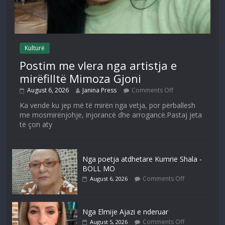
Kulturë
Postim me vlera nga artistja e
mirëfilltë Mimoza Gjoni
August 6, 2026
Janina Press
Comments Off
Ka vende ku jep më të mirën nga vetja, por përballesh
me mosmirënjohje, injorancë dhe arrogancë.Pastaj jeta
të çon aty
Nga poetja atdhetare Kumrie Shala -
BOLL MO
Comments Off
August 6, 2026
Nga Elmije Ajazi e nderuar
Comments Off
August 5, 2026