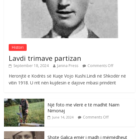
Postim me vlera nga artistja e mirëfilltë
Mimoza Gjoni
Comments Off
August 6, 2026
Histori
Lavdi trimave partizan
September 18, 2024
Janina Press
Comments Off
Heronjtë e Kodrës së Kuqe Vojo Kushi.Lindi në Shkodër në
vitin 1918. U rrit nën kujdesin e dajove mbasi prindërit
Një foto me vlerë e të madhit Naim
Nimonaj
Comments Off
June 14, 2024
Shote Galica emër i madh i mëmëdheut