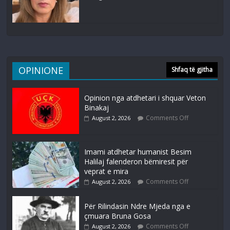
OPINIONE
Shfaq të gjitha
Opinion nga atdhetari i shquar Veton
Binakaj
Comments Off
August 2, 2026
Imami atdhetar humanist Besim
Halilaj falenderon bëmiresit për
veprat e mira
Comments Off
August 2, 2026
Për Rilindasin Ndre Mjeda nga e
çmuara Bruna Gosa
Comments Off
August 2, 2026