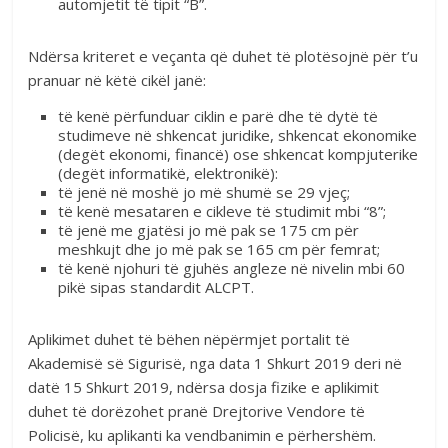
automjetit të tipit “B”.
Ndërsa kriteret e veçanta që duhet të plotësojnë për t’u
pranuar në këtë cikël janë:
të kenë përfunduar ciklin e parë dhe të dytë të
studimeve në shkencat juridike, shkencat ekonomike
(degët ekonomi, financë) ose shkencat kompjuterike
(degët informatikë, elektronikë):
të jenë në moshë jo më shumë se 29 vjeç;
të kenë mesataren e cikleve të studimit mbi “8”;
të jenë me gjatësi jo më pak se 175 cm për
meshkujt dhe jo më pak se 165 cm për femrat;
të kenë njohuri të gjuhës angleze në nivelin mbi 60
pikë sipas standardit ALCPT.
Aplikimet duhet të bëhen nëpërmjet portalit të
Akademisë së Sigurisë, nga data 1 Shkurt 2019 deri në
datë 15 Shkurt 2019, ndërsa dosja fizike e aplikimit
duhet të dorëzohet pranë Drejtorive Vendore të
Policisë, ku aplikanti ka vendbanimin e përhershëm.