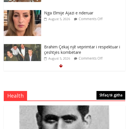
Nga Elmije Ajazi e nderuar
Comments Off
August 5, 2026
Brahim Çekaj njē veprimtar i respektuar i
çeshtjës kombëtare
Comments Off
August 5, 2026
Çlirimtari Mentor Mushkolaj nderohet
me mirenjohje nga Xhevdet Qeriqi Dega
e invalidëve në Fushë Kosovë
Health
Shfaq të gjitha
Comments Off
August 4, 2026
Çlirimtari Agron Gërvalla me takime pune
në atdhe të shoqerisë Levizja
Comments Off
August 3, 2026