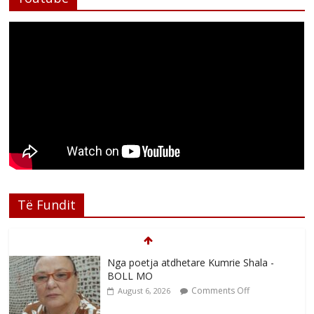
Të Fundit
Nga poetja atdhetare Kumrie Shala -
BOLL MO
Comments Off
August 6, 2026