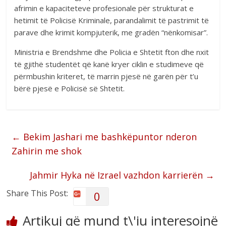
afrimin e kapaciteteve profesionale për strukturat e
hetimit të Policisë Kriminale, parandalimit të pastrimit të
parave dhe krimit kompjuterik, me gradën “nënkomisar”.
Ministria e Brendshme dhe Policia e Shtetit fton dhe nxit
të gjithë studentët që kanë kryer ciklin e studimeve që
përmbushin kriteret, të marrin pjesë në garën për t’u
bërë pjesë e Policisë së Shtetit.
←
Bekim Jashari me bashkëpuntor nderon
Zahirin me shok
Jahmir Hyka në Izrael vazhdon karrierën
→
Share This Post:
0
Artikuj që mund t\'iu interesojnë