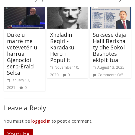
Duke u
Xheladin
Suksese daja
marrë me
Beqiri -
Halil Berisha
vetëvetën u
Karadaku
ty dhe Sokol
harrua
Hero i
Bashotes
Gjenocidi
Popullit
ekipit tuaj
serb-Erald
November 10,
August 13, 2025
Selca
2020
0
Comments Off
January 13,
2021
0
Leave a Reply
You must be
logged in
to post a comment.
Youtube