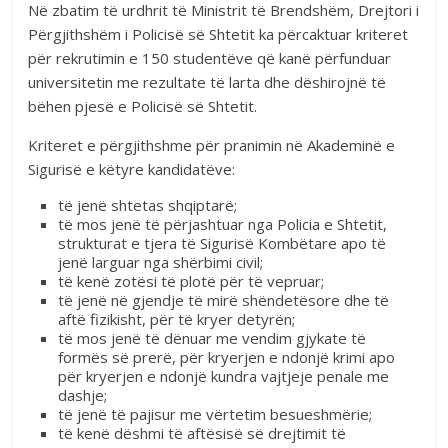
Në zbatim të urdhrit të Ministrit të Brendshëm, Drejtori i
Përgjithshëm i Policisë së Shtetit ka përcaktuar kriteret
për rekrutimin e 150 studentëve që kanë përfunduar
universitetin me rezultate të larta dhe dëshirojnë të
bëhen pjesë e Policisë së Shtetit.
Kriteret e përgjithshme për pranimin në Akademinë e
Sigurisë e këtyre kandidatëve:
të jenë shtetas shqiptarë;
të mos jenë të përjashtuar nga Policia e Shtetit,
strukturat e tjera të Sigurisë Kombëtare apo të
jenë larguar nga shërbimi civil;
të kenë zotësi të plotë për të vepruar;
të jenë në gjendje të mirë shëndetësore dhe të
aftë fizikisht, për të kryer detyrën;
të mos jenë të dënuar me vendim gjykate të
formës së prerë, për kryerjen e ndonjë krimi apo
për kryerjen e ndonjë kundra vajtjeje penale me
dashje;
të jenë të pajisur me vërtetim besueshmërie;
të kenë dëshmi të aftësisë së drejtimit të