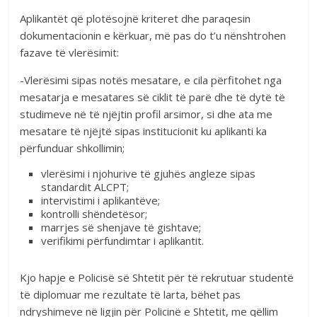
Aplikantët që plotësojnë kriteret dhe paraqesin
dokumentacionin e kërkuar, më pas do t’u nënshtrohen
fazave të vlerësimit:
-Vlerësimi sipas notës mesatare, e cila përfitohet nga
mesatarja e mesatares së ciklit të parë dhe të dytë të
studimeve në të njëjtin profil arsimor, si dhe ata me
mesatare të njëjtë sipas institucionit ku aplikanti ka
përfunduar shkollimin;
vlerësimi i njohurive të gjuhës angleze sipas
standardit ALCPT;
intervistimi i aplikantëve;
kontrolli shëndetësor;
marrjes së shenjave të gishtave;
verifikimi përfundimtar i aplikantit.
Kjo hapje e Policisë së Shtetit për të rekrutuar studentë
të diplomuar me rezultate të larta, bëhet pas
ndryshimeve në ligjin për Policinë e Shtetit, me qëllim