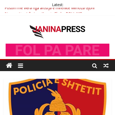
Latest:
Postim me vlera nga artistja e mirëfilltë Mimoza Gjoni
Nga poetja atdhetare Kumrie Shala -BOLL MO
Nga Elmije Ajazi e nderuar
Brahim Çekaj njē veprimtar i respektuar i çeshtjës kombëtare
Çlirimtari Mentor Mushkolaj nderohet me mirenjohje nga
Xhevdet Qeriqi Dega e invalidëve në Fushë Kosovë