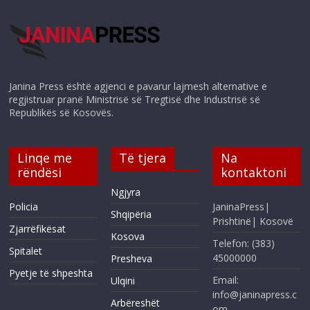
Janina Press është agjenci e pavarur lajmesh alternative e
regjistruar pranë Ministrisë së Tregtisë dhe Industrisë së
Republikës së Kosovës.
Linqe me
Të tjera
Na
rëndësi
kontaktoni
Ngjyra
Policia
JaninaPress|
Shqipëria
Prishtinë| Kosovë
Zjarrëfikësat
Kosova
Telefon: (383)
Spitalet
45000000
Presheva
Pyetje të shpeshta
Email:
Ulqini
info@janinapress.c
Arbëreshët
om