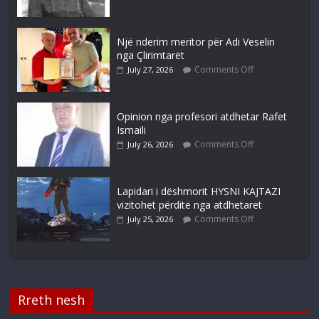
Një nderim meritor për Adi Veselin
nga Çlirimtarët
Comments Off
July 27, 2026
Opinion nga profesori atdhetar Rafet
Ismaili
Comments Off
July 26, 2026
Lapidari i dëshmorit HYSNI KAJTAZI
vizitohet përditë nga atdhetaret
Comments Off
July 25, 2026
Rreth nesh