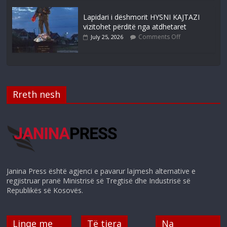
Lapidari i dëshmorit HYSNI KAJTAZI
vizitohet përditë nga atdhetaret
Comments Off
July 25, 2026
Rreth nesh
Janina Press është agjenci e pavarur lajmesh alternative e
regjistruar pranë Ministrisë së Tregtisë dhe Industrisë së
Republikës së Kosovës.
Linqe me
Të tjera
Na