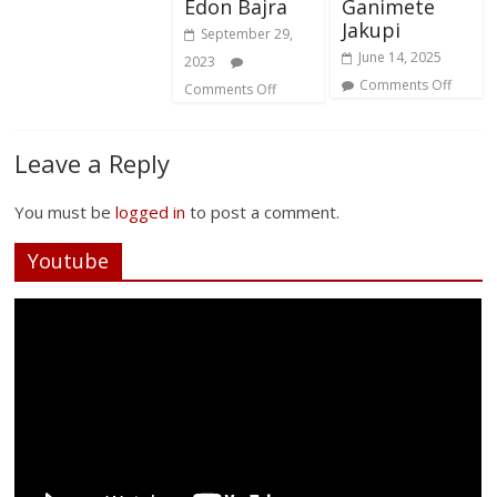
Edon Bajra
Ganimete
Jakupi
September 29,
June 14, 2025
2023
Comments Off
Comments Off
Leave a Reply
You must be
logged in
to post a comment.
Youtube