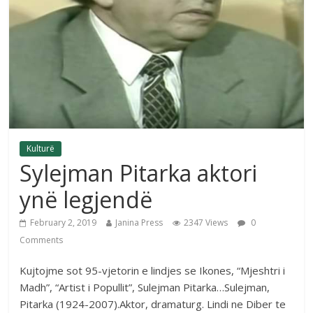
Kulturë
Sylejman Pitarka aktori
ynë legjendë
February 2, 2019
Janina Press
2347 Views
0
Comments
Kujtojme sot 95-vjetorin e lindjes se Ikones, “Mjeshtri i
Madh”, “Artist i Popullit”, Sulejman Pitarka…Sulejman,
Pitarka (1924-2007).Aktor, dramaturg. Lindi ne Diber te