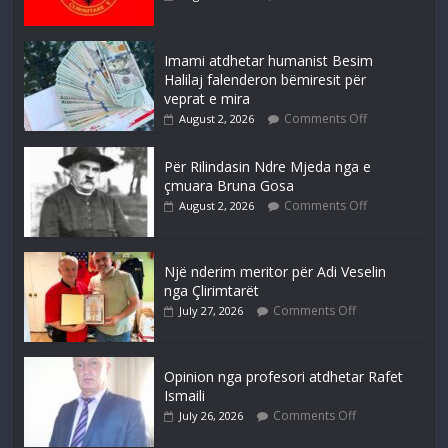
Imami atdhetar humanist Besim
Halilaj falenderon bëmiresit për
veprat e mira
Comments Off
August 2, 2026
Për Rilindasin Ndre Mjeda nga e
çmuara Bruna Gosa
Comments Off
August 2, 2026
Një nderim meritor për Adi Veselin
nga Çlirimtarët
Comments Off
July 27, 2026
Opinion nga profesori atdhetar Rafet
Ismaili
Comments Off
July 26, 2026