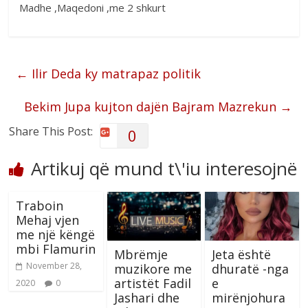
Madhe ,Maqedoni ,me 2 shkurt
←
Ilir Deda ky matrapaz politik
Bekim Jupa kujton dajën Bajram Mazrekun
→
Share This Post:
0
Artikuj që mund t\'iu interesojnë
Traboin
Mehaj vjen
me një këngë
mbi Flamurin
Mbrëmje
Jeta është
November 28,
muzikore me
dhuratë -nga
artistët Fadil
e
2020
0
Jashari dhe
mirënjohura