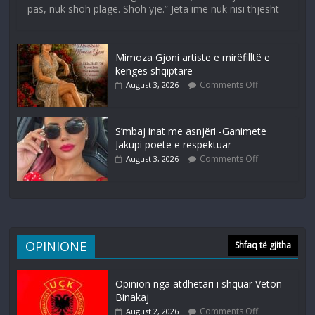
pas, nuk shoh plagë. Shoh yje.” Jeta ime nuk nisi thjesht
Mimoza Gjoni artiste e mirëfilltë e
këngës shqiptare
Comments Off
August 3, 2026
S’mbaj inat me asnjëri -Ganimete
Jakupi poete e respektuar
Comments Off
August 3, 2026
OPINIONE
Shfaq të gjitha
Opinion nga atdhetari i shquar Veton
Binakaj
Comments Off
August 2, 2026