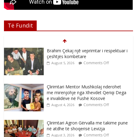
Të Fundit
Brahim Çekaj njē veprimtar i respektuar i
çeshtjës kombëtare
Comments Off
August 5, 2026
Çlirimtari Mentor Mushkolaj nderohet
me mirenjohje nga Xhevdet Qeriqi Dega
e invalidëve në Fushë Kosovë
Comments Off
August 4, 2026
Çlirimtari Agron Gërvalla me takime pune
në atdhe të shoqerisë Levizja
Comments Off
August 3, 2026