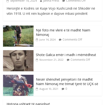
September 18, 2024
Janina Press
Comments Off
Heronjtë e Kodrës së Kuqe Vojo Kushi.Lindi në Shkodër në
vitin 1918. U rrit nën kujdesin e dajove mbasi prindërit
Një foto me vlerë e të madhit Naim
Nimonaj
Comments Off
June 14, 2024
Shote Galica emër i madh i mëmëdheut
Comments Off
November 21, 2022
Nesër shënohet përvjetori i të madhit
Naim Nimonaj me trimat tjerë të UÇK-së
0
August 10, 2021
Historia ushtarit të panjohur!