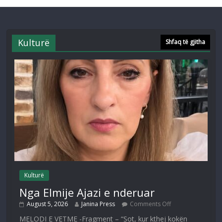
Kulturë
Shfaq të gjitha
Kulturë
Nga Elmije Ajazi e nderuar
August 5, 2026
Janina Press
Comments Off
MELODI E VETME -Fragment – “Sot, kur kthej kokën