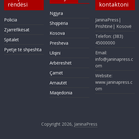
rëndësi
kontaktoni
Ngjyra
Policia
JaninaPress|
Shqipëria
Prishtinë| Kosovë
Zjarrëfikësat
Kosova
Telefon: (383)
Spitalet
45000000
Presheva
Pyetje të shpeshta
Email:
Ulqini
info@janinapress.c
Arbëreshët
om
Çamët
Website:
www.janinapress.c
Arnautët
om
Maqedonia
Copyright 2026,
JaninaPress