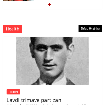
Mimoza Gjoni artiste e mirëfilltë e
këngës shqiptare
Comments Off
August 3, 2026
Health
Shfaq të gjitha
S’mbaj inat me asnjëri -Ganimete Jakupi
poete e respektuar
Comments Off
August 3, 2026
Nga Elmije Ajazi e nderuar
Comments Off
August 5, 2026
Histori
Lavdi trimave partizan