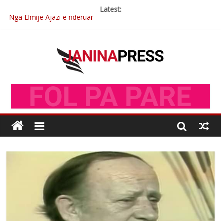
Latest:
Nga Elmije Ajazi e nderuar
Brahim Çekaj njē veprimtar i respektuar i çeshtjës kombëtare
Çlirimtari Mentor Mushkolaj nderohet me mirenjohje nga
Xhevdet Qeriqi Dega e invalidëve në Fushë Kosovë
Çlirimtari Agron Gërvalla me takime pune në atdhe të shoqerisë
Levizja
Mimoza Gjoni artiste e mirëfilltë e këngës shqiptare