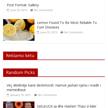
Post Format: Gallery
June 23, 2015
No Comments
Lemon Found To Be Most Reliable To
Cure Diseases
June 23, 2015
No Comments
Reklamo këtu
Random Picks
Veç ditëlindje kanë dëshmorët :Hamzë Jashari njeriu i madh i
mëmëdheut
January 19, 2021
No Comments
Selca:UÇK-ja dhe Hashim Thaçi si lider