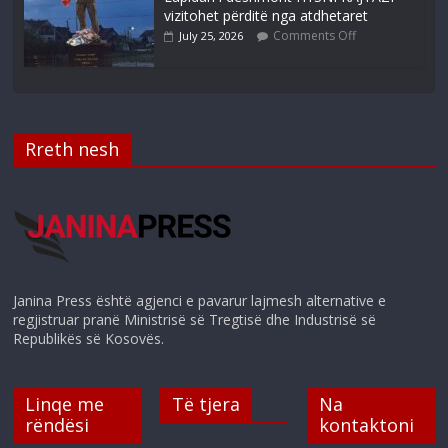
vizitohet përditë nga atdhetaret
Comments Off
July 25, 2026
Rreth nesh
Janina Press është agjenci e pavarur lajmesh alternative e
regjistruar pranë Ministrisë së Tregtisë dhe Industrisë së
Republikës së Kosovës.
Linqe me
Të tjera
Na
rëndësi
kontaktoni