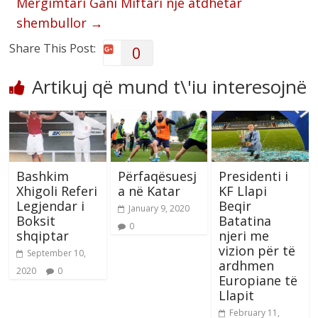
Mërgimtari Gani Miftari një atdhetar
shembullor
→
Share This Post:
0
Artikuj që mund t\'iu interesojnë
Bashkim
Përfaqësuesj
Presidenti i
Xhigoli Referi
a në Katar
KF Llapi
Legjendar i
Beqir
January 9, 2020
Boksit
Batatina
0
shqiptar
njeri me
vizion për të
September 10,
ardhmen
2020
0
Europiane të
Llapit
February 11,