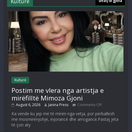
Kulturë
Shfaq të gjitha
Kulturë
Postim me vlera nga artistja e
mirëfilltë Mimoza Gjoni
August 6, 2026
Janina Press
Comments Off
Ka vende ku jep më të mirën nga vetja, por përballesh
me mosmirënjohje, injorancë dhe arrogancë.Pastaj jeta
të çon aty