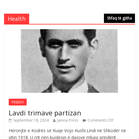
Çlirimtari Mentor Mushkolaj nderohet
me mirenjohje nga Xhevdet Qeriqi Dega
e invalidëve në Fushë Kosovë
Health
Shfaq të gjitha
Comments Off
August 4, 2026
Çlirimtari Agron Gërvalla me takime pune
në atdhe të shoqerisë Levizja
Comments Off
August 3, 2026
Postim me vlera nga artistja e mirëfilltë
Mimoza Gjoni
Comments Off
August 6, 2026
Histori
Lavdi trimave partizan
September 18, 2024
Janina Press
Comments Off
Heronjtë e Kodrës së Kuqe Vojo Kushi.Lindi në Shkodër në
vitin 1918. U rrit nën kujdesin e dajove mbasi prindërit