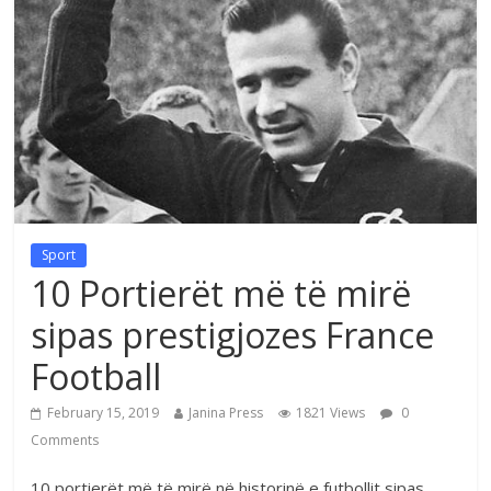
Sport
10 Portierët më të mirë
sipas prestigjozes France
Football
February 15, 2019
Janina Press
1821 Views
0
Comments
10 portierët më të mirë në historinë e futbollit sipas