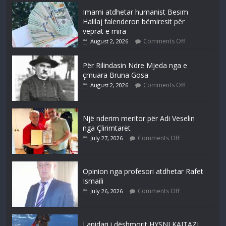
Imami atdhetar humanist Besim
Halilaj falenderon bëmiresit për
veprat e mira
Comments Off
August 2, 2026
Për Rilindasin Ndre Mjeda nga e
çmuara Bruna Gosa
Comments Off
August 2, 2026
Një nderim meritor për Adi Veselin
nga Çlirimtarët
Comments Off
July 27, 2026
Opinion nga profesori atdhetar Rafet
Ismaili
Comments Off
July 26, 2026
Lapidari i dëshmorit HYSNI KAJTAZI