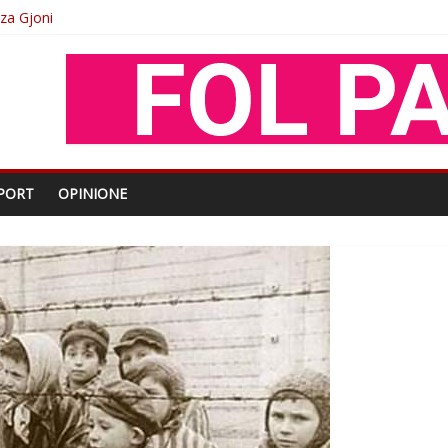
oza Gjoni
O
shtjës kombëtare
enjohje nga Xhevdet Qeriqi Dega e invalidëve në Fushë Kosovë
PORT
OPINIONE