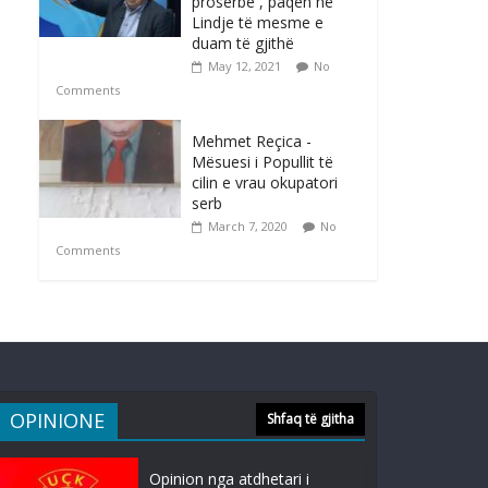
proserbe , paqen në
Lindje të mesme e
duam të gjithë
May 12, 2021
No
Comments
Mehmet Reçica -
Mësuesi i Popullit të
cilin e vrau okupatori
serb
March 7, 2020
No
Comments
OPINIONE
Shfaq të gjitha
Opinion nga atdhetari i