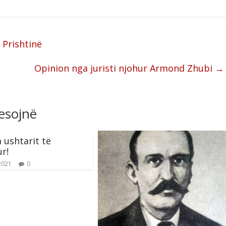
 Prishtinë
Opinion nga juristi njohur Armond Zhubi
→
resojnë
a ushtarit të
r!
2021
0