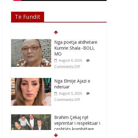
Të Fundit
Nga poetja atdhetare
Kumrie Shala -BOLL
MO
August 6, 2026
Comments Off
Nga Elmije Ajazi e
nderuar
August 5, 2026
Comments Off
Brahim Çekaj njē
veprimtar i respektuar i
çeshtjës kombëtare
August 5, 2026