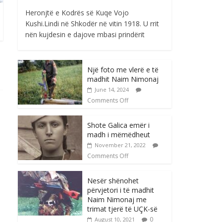
Heronjtë e Kodrës së Kuqe Vojo
Kushi.Lindi në Shkodër në vitin 1918. U rrit
nën kujdesin e dajove mbasi prindërit
Një foto me vlerë e të
madhit Naim Nimonaj
June 14, 2024
Comments Off
Shote Galica emër i
madh i mëmëdheut
November 21, 2022
Comments Off
Nesër shënohet
përvjetori i të madhit
Naim Nimonaj me
trimat tjerë të UÇK-së
0
August 10, 2021