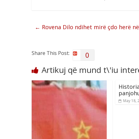
←
Rovena Dilo ndihet mirë çdo herë në
Share This Post:
0
Artikuj që mund t\'iu inte
Histori
panjohu
May 18, 