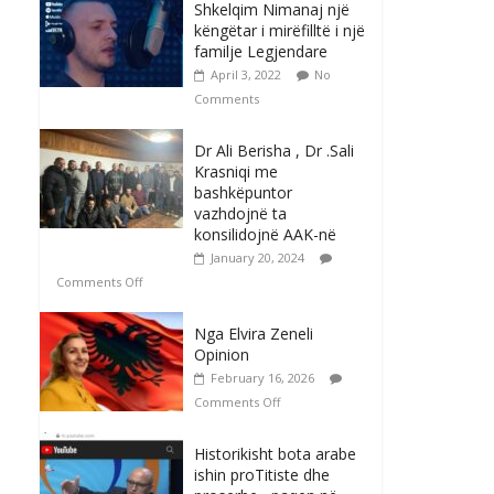
Shkelqim Nimanaj një
këngëtar i mirëfilltë i një
familje Legjendare
April 3, 2022
No
Comments
Dr Ali Berisha , Dr .Sali
Krasniqi me
bashkëpuntor
vazhdojnë ta
konsilidojnë AAK-në
January 20, 2024
Comments Off
Nga Elvira Zeneli
Opinion
February 16, 2026
Comments Off
Historikisht bota arabe
ishin proTitiste dhe