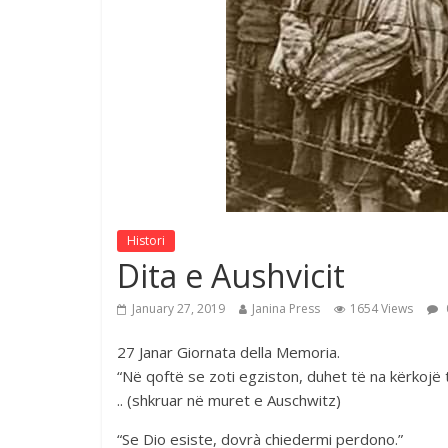
Histori
Dita e Aushvicit
January 27, 2019
Janina Press
1654 Views
27 Janar Giornata della Memoria.
“Në qoftë se zoti egziston, duhet të na kërkojë të
.. (shkruar në muret e Auschwitz)
“Se Dio esiste, dovrà chiedermi perdono.”