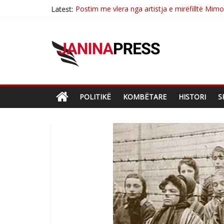
Postim me vlera nga artistja e mirëfilltë Mim
Latest:
Nga poetja atdhetare Kumrie Shala -BOLL M
Nga Elmije Ajazi e nderuar
Brahim Çekaj njē veprimtar i respektuar i çe
Çlirimtari Mentor Mushkolaj nderohet me mir
POLITIKË
KOMBËTARE
HISTORI
S