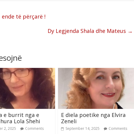
 ende të përçarë !
Dy Legjenda Shala dhe Mateus
→
resojnë
a e burrit nga e
E diela poetike nga Elvira
hura Lola Shehi
Zeneli
r 2, 2025
Comments
September 14, 2025
Comments