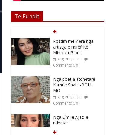
Të Fundit
Postim me vlera nga
artistja e mirëfilltë
Mimoza Gjoni
August 6, 2026
Comments Off
Nga poetja atdhetare
Kumrie Shala -BOLL
MO
August 6, 2026
Comments Off
Nga Elmije Ajazi e
nderuar
August 5, 2026