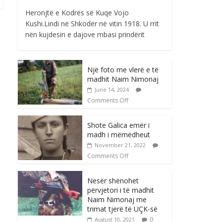
Heronjtë e Kodrës së Kuqe Vojo
Kushi.Lindi në Shkodër në vitin 1918. U rrit
nën kujdesin e dajove mbasi prindërit
Një foto me vlerë e të
madhit Naim Nimonaj
June 14, 2024
Comments Off
Shote Galica emër i
madh i mëmëdheut
November 21, 2022
Comments Off
Nesër shënohet
përvjetori i të madhit
Naim Nimonaj me
trimat tjerë të UÇK-së
0
August 10, 2021