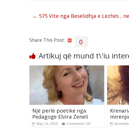
←
575 Vite nga Besëlidhja e Lezhës , ne
Share This Post:
0
Artikuj që mund t\'iu inte
Një perlë poetike nga
Krenari
Pedagoge Elvira Zeneli
mirënjo
May 16, 2025
Comments Off
Novembe