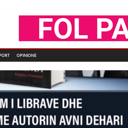
oza Gjoni
O
shtjës kombëtare
PORT
OPINIONE