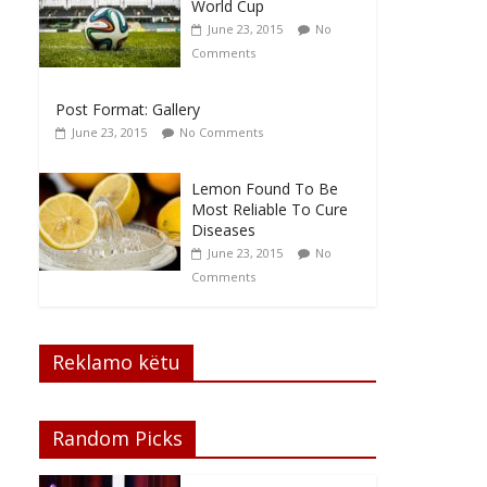
World Cup
June 23, 2015
No
Comments
Post Format: Gallery
June 23, 2015
No Comments
Lemon Found To Be
Most Reliable To Cure
Diseases
June 23, 2015
No
Comments
Reklamo këtu
Random Picks