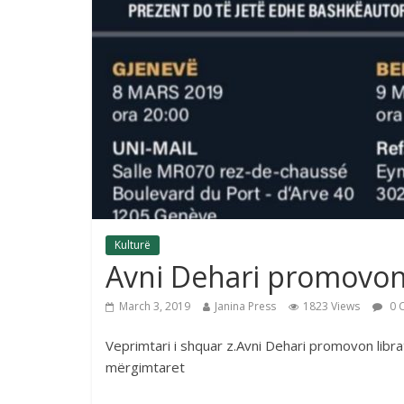
Kulturë
Avni Dehari promovon
March 3, 2019
Janina Press
1823 Views
0 
Veprimtari i shquar z.Avni Dehari promovon libr
mërgimtaret