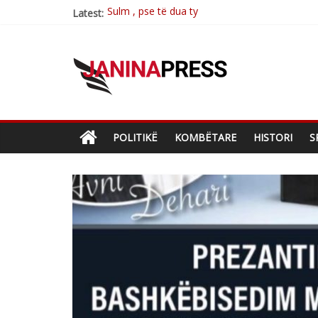
Sulm , pse të dua ty
Latest:
Postim me vlera nga artistja e mirëfilltë Mim
Nga poetja atdhetare Kumrie Shala -BOLL M
Nga Elmije Ajazi e nderuar
Brahim Çekaj njē veprimtar i respektuar i çe
POLITIKË
KOMBËTARE
HISTORI
S