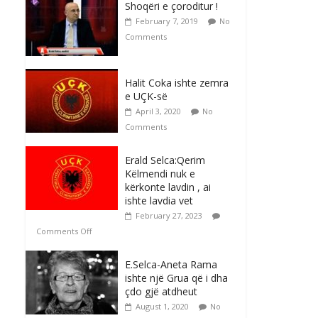
Shoqëri e çoroditur !
February 7, 2019
No
Comments
Halit Coka ishte zemra
e UÇK-së
April 3, 2020
No
Comments
Erald Selca:Qerim
Këlmendi nuk e
kërkonte lavdin , ai
ishte lavdia vet
February 27, 2023
Comments Off
E.Selca-Aneta Rama
ishte një Grua që i dha
çdo gjë atdheut
August 1, 2020
No