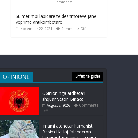
Comments
Sulmet mbi lapidare të dëshmorëve janë
veprime antikombëtare
November 22, 2024
Comments Off
OPINIONE
Shfaq të gjitha
Opinion nga atdhetari i
shquar Veton Binakaj
Comments
August 2, 2026
Off
Imami atdhetar humanist
Besim Halilaj falenderon
bëmiresit për veprat e mira