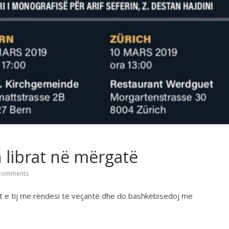
 librat në mërgatë
Comments
at e tij me rëndesi të veçantë dhe do bashkëbisedoj me