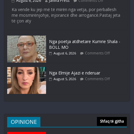
August 6, 2026
Janina Press
Comments Off
Ka vende ku jep më të mirën nga vetja, por përballesh
me mosmirënjohje, injorancë dhe arrogancë.Pastaj jeta
të çon aty
Nga poetja atdhetare Kumrie Shala -
BOLL MO
Comments Off
August 6, 2026
Nga Elmije Ajazi e nderuar
Comments Off
August 5, 2026
OPINIONE
Shfaq të gjitha