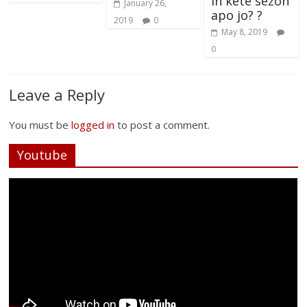
in këtë sezon
January 26,
apo jo? ?
2019
0
May 8, 2019
0
Leave a Reply
You must be
logged in
to post a comment.
Youtube