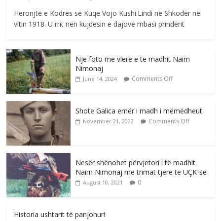
Heronjtë e Kodrës së Kuqe Vojo Kushi.Lindi në Shkodër në
vitin 1918. U rrit nën kujdesin e dajove mbasi prindërit
Një foto me vlerë e të madhit Naim
Nimonaj
Comments Off
June 14, 2024
Shote Galica emër i madh i mëmëdheut
Comments Off
November 21, 2022
Nesër shënohet përvjetori i të madhit
Naim Nimonaj me trimat tjerë të UÇK-së
0
August 10, 2021
Historia ushtarit të panjohur!