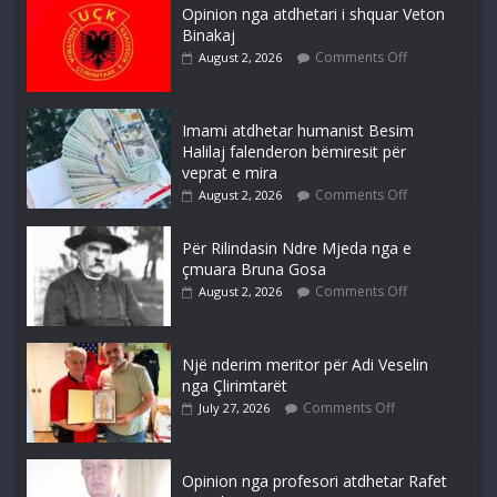
Opinion nga atdhetari i shquar Veton
Binakaj
Comments Off
August 2, 2026
Imami atdhetar humanist Besim
Halilaj falenderon bëmiresit për
veprat e mira
Comments Off
August 2, 2026
Për Rilindasin Ndre Mjeda nga e
çmuara Bruna Gosa
Comments Off
August 2, 2026
Një nderim meritor për Adi Veselin
nga Çlirimtarët
Comments Off
July 27, 2026
Opinion nga profesori atdhetar Rafet