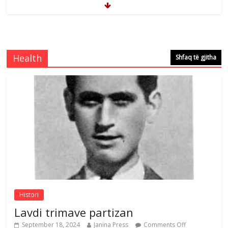
Çlirimtari Mentor Mushkolaj nderohet
me mirenjohje nga Xhevdet Qeriqi Dega
e invalidëve në Fushë Kosovë
Health
Shfaq të gjitha
Comments Off
August 4, 2026
Çlirimtari Agron Gërvalla me takime pune
në atdhe të shoqerisë Levizja
Comments Off
August 3, 2026
Postim me vlera nga artistja e mirëfilltë
Mimoza Gjoni
Comments Off
August 6, 2026
Histori
Lavdi trimave partizan
September 18, 2024
Janina Press
Comments Off