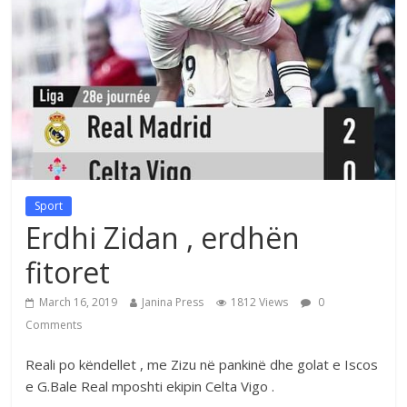
Sport
Erdhi Zidan , erdhën
fitoret
March 16, 2019
Janina Press
1812 Views
0
Comments
Reali po këndellet , me Zizu në pankinë dhe golat e Iscos
e G.Bale Real mposhti ekipin Celta Vigo .