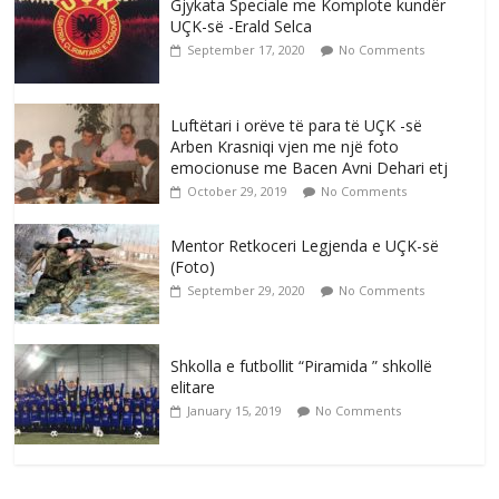
Gjykata Speciale me Komplote kundër
UÇK-së -Erald Selca
September 17, 2020
No Comments
Luftëtari i orëve të para të UÇK -së
Arben Krasniqi vjen me një foto
emocionuse me Bacen Avni Dehari etj
October 29, 2019
No Comments
Mentor Retkoceri Legjenda e UÇK-së
(Foto)
September 29, 2020
No Comments
Shkolla e futbollit “Piramida ” shkollë
elitare
January 15, 2019
No Comments