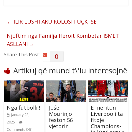
←
ILIR LUSHTAKU KOLOSI I UÇK -SË
Njoftim nga Familja Heroit Kombëtar ISMET
ASLLANI
→
Share This Post:
0
Artikuj që mund t\'iu interesojnë
Nga futbolli !
Jośe
E meriton
Mourinjo
Liverpooli ta
January 23,
feston 56
fitojë
2025
vjetorin
Champions-
Comments Off