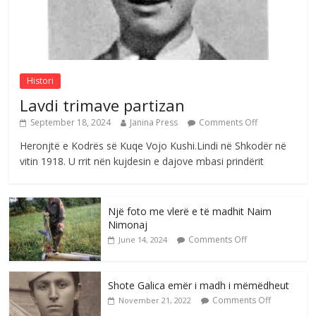
Sulm , pse të dua ty
Comments Off
August 8, 2026
Histori
Lavdi trimave partizan
September 18, 2024
Janina Press
Comments Off
Heronjtë e Kodrës së Kuqe Vojo Kushi.Lindi në Shkodër në
vitin 1918. U rrit nën kujdesin e dajove mbasi prindërit
Një foto me vlerë e të madhit Naim
Nimonaj
Comments Off
June 14, 2024
Shote Galica emër i madh i mëmëdheut
Comments Off
November 21, 2022