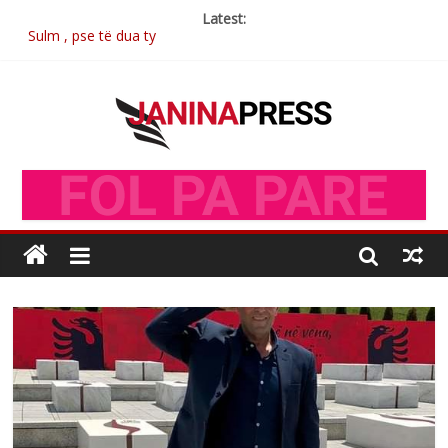
Latest:
Sulm , pse të dua ty
Postim me vlera nga artistja e mirëfilltë Mimoza Gjoni
Nga poetja atdhetare Kumrie Shala -BOLL MO
Nga Elmije Ajazi e nderuar
Brahim Çekaj njē veprimtar i respektuar i çeshtjës kombëtare