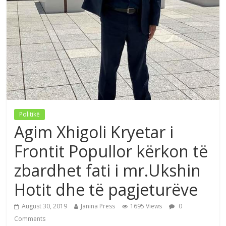
Politikë
Agim Xhigoli Kryetar i
Frontit Popullor kërkon të
zbardhet fati i mr.Ukshin
Hotit dhe të pagjeturëve
August 30, 2019
Janina Press
1695 Views
0
Comments