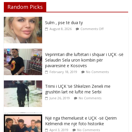
Random Picks
Sulm , pse të dua ty
August 8, 2026
Comments Off
Veprimtari dhe luftëtari i shquar i UÇK -së
Selaudin Sela uron kombin për
pavaresinë e Kosovës
February 18, 2019
No Comments
Trimi i UÇK ‘së Shkelzen Zeneli me
grushtin lart në luftë me Serbi
June 26, 2019
No Comments
Një nga themeluesit e UÇK -së Qerim
Këlmendi me një foto historike
April 3, 2019
No Comments