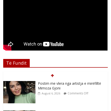
Të Fundit
Postim me vlera nga artistja e mirëfilltë
Mimoza Gjoni
Comments Off
August 6, 2026