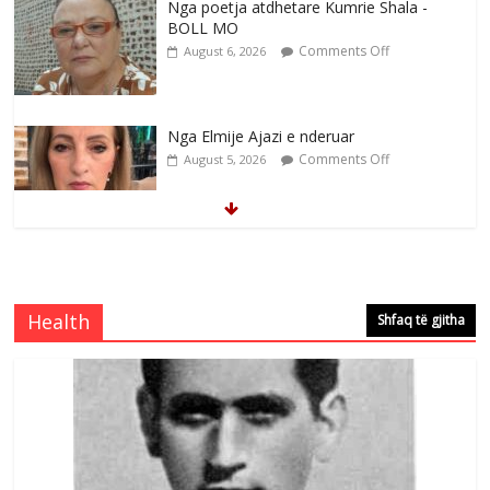
Nga poetja atdhetare Kumrie Shala -
BOLL MO
Comments Off
August 6, 2026
Nga Elmije Ajazi e nderuar
Comments Off
August 5, 2026
Brahim Çekaj njē veprimtar i respektuar i
çeshtjës kombëtare
Comments Off
August 5, 2026
Health
Shfaq të gjitha
Çlirimtari Mentor Mushkolaj nderohet
me mirenjohje nga Xhevdet Qeriqi Dega
e invalidëve në Fushë Kosovë
Comments Off
August 4, 2026