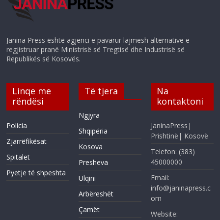
Janina Press është agjenci e pavarur lajmesh alternative e
regjistruar pranë Ministrisë së Tregtisë dhe Industrisë së
Republikës së Kosovës.
Linqe me
Të tjera
Na
rëndësi
kontaktoni
Ngjyra
Policia
JaninaPress|
Shqipëria
Prishtinë| Kosovë
Zjarrëfikësat
Kosova
Telefon: (383)
Spitalet
45000000
Presheva
Pyetje të shpeshta
Email:
Ulqini
info@janinapress.c
Arbëreshët
om
Çamët
Website: