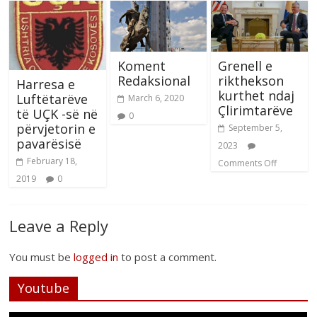
Koment
Grenell e
Redaksional
rikthekson
Harresa e
kurthet ndaj
Luftëtarëve
March 6, 2020
Çlirimtarëve
të UÇK -së në
0
përvjetorin e
September 5,
pavarësisë
2023
February 18,
Comments Off
2019
0
Leave a Reply
You must be
logged in
to post a comment.
Youtube