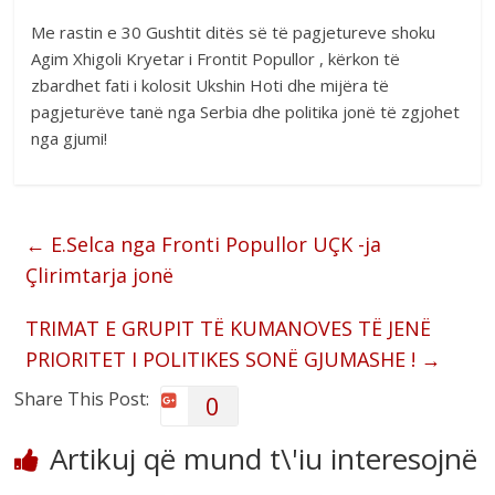
Me rastin e 30 Gushtit ditës së të pagjetureve shoku
Agim Xhigoli Kryetar i Frontit Popullor , kërkon të
zbardhet fati i kolosit Ukshin Hoti dhe mijëra të
pagjeturëve tanë nga Serbia dhe politika jonë të zgjohet
nga gjumi!
←
E.Selca nga Fronti Popullor UÇK -ja
Çlirimtarja jonë
TRIMAT E GRUPIT TË KUMANOVES TË JENË
PRIORITET I POLITIKES SONË GJUMASHE !
→
Share This Post:
0
Artikuj që mund t\'iu interesojnë