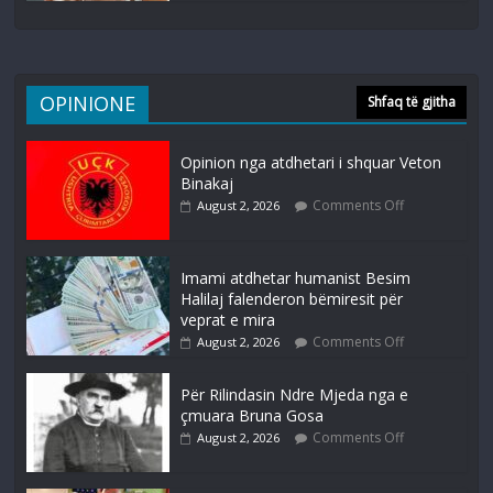
OPINIONE
Shfaq të gjitha
Opinion nga atdhetari i shquar Veton
Binakaj
Comments Off
August 2, 2026
Imami atdhetar humanist Besim
Halilaj falenderon bëmiresit për
veprat e mira
Comments Off
August 2, 2026
Për Rilindasin Ndre Mjeda nga e
çmuara Bruna Gosa
Comments Off
August 2, 2026