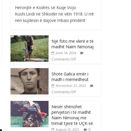
Heronjtë e Kodrës së Kuqe Vojo
Kushi.Lindi në Shkodër në vitin 1918. U rrit
nën kujdesin e dajove mbasi prindërit
Një foto me vlerë e të
madhit Naim Nimonaj
June 14, 2024
Comments Off
Shote Galica emër i
madh i mëmëdheut
November 21, 2022
Comments Off
Nesër shënohet
përvjetori i të madhit
Naim Nimonaj me
trimat tjerë të UÇK-së
0
August 10, 2021