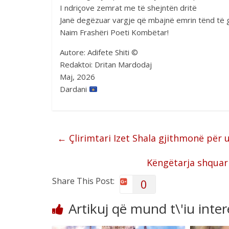
I ndriçove zemrat me të shejntën dritë
Janë degëzuar vargje që mbajnë emrin tënd të g
Naim Frashëri Poeti Kombëtar!
Autore: Adifete Shiti ©
Redaktoi: Dritan Mardodaj
Maj, 2026
Dardani
←
Çlirimtari Izet Shala gjithmonë për u
Këngëtarja shquar 
Share This Post:
0
Artikuj që mund t\'iu inte