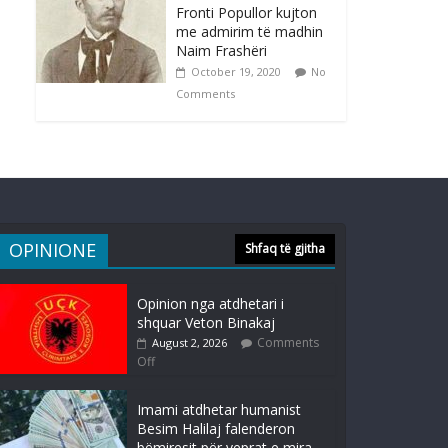
Fronti Popullor kujton
me admirim të madhin
Naim Frashëri
October 19, 2020
No
Comments
OPINIONE
Shfaq të gjitha
Opinion nga atdhetari i
shquar Veton Binakaj
Comments
August 2, 2026
Off
Imami atdhetar humanist
Besim Halilaj falenderon
bëmiresit për veprat e mira