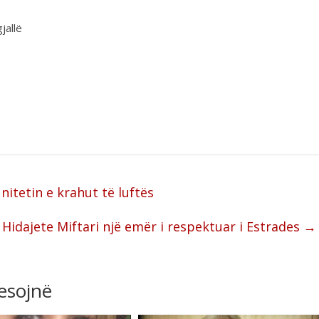
jallë
nitetin e krahut të luftës
Hidajete Miftari një emër i respektuar i Estrades
→
resojnë