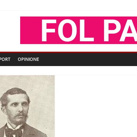
oza Gjoni
O
shtjës kombëtare
PORT
OPINIONE