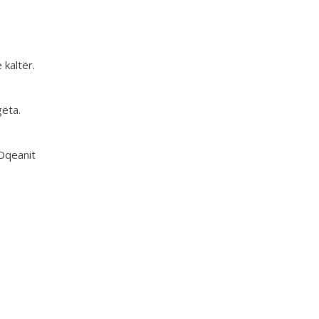
 kaltër.
gëta.
 Oqeanit