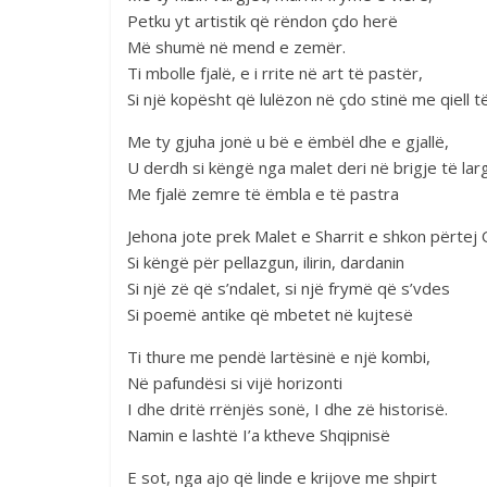
Petku yt artistik që rëndon çdo herë
Më shumë në mend e zemër.
Ti mbolle fjalë, e i rrite në art të pastër,
Si një kopësht që lulëzon në çdo stinë me qiell të
Me ty gjuha jonë u bë e ëmbël dhe e gjallë,
U derdh si këngë nga malet deri në brigje të lar
Me fjalë zemre të ëmbla e të pastra
Jehona jote prek Malet e Sharrit e shkon përtej
Si këngë për pellazgun, ilirin, dardanin
Si një zë që s’ndalet, si një frymë që s’vdes
Si poemë antike që mbetet në kujtesë
Ti thure me pendë lartësinë e një kombi,
Në pafundësi si vijë horizonti
I dhe dritë rrënjës sonë, I dhe zë historisë.
Namin e lashtë I’a ktheve Shqipnisë
E sot, nga ajo që linde e krijove me shpirt