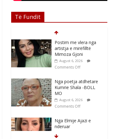
Të Fundit
Postim me vlera nga
artistja e mirëfilltë
Mimoza Gjoni
August 6, 2026
Comments Off
Nga poetja atdhetare
Kumrie Shala -BOLL
MO
August 6, 2026
Comments Off
Nga Elmije Ajazi e
nderuar
August 5, 2026