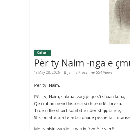
Kulturë
Për ty Naim -nga e çmu
May 28, 2026
Janina Press
554 Views
Për ty, Naim,
Për ty, Naim, shkruaj vargje që s’i shuan koha,
Që i mban mend historia si dritë ndër breza.
Ti që i dhe shpirt kombit e nder shqiptarisë,
Shkronjat e tua të arta i dhanë peshë krijimtarisë
Me ty nisin vargjet, marrin frymë e vlerë,