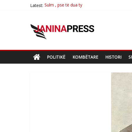
Sulm , pse të dua ty
Latest:
Postim me vlera nga artistja e mirëfilltë Mim
Nga poetja atdhetare Kumrie Shala -BOLL M
Nga Elmije Ajazi e nderuar
Brahim Çekaj njē veprimtar i respektuar i çe
POLITIKË
KOMBËTARE
HISTORI
S