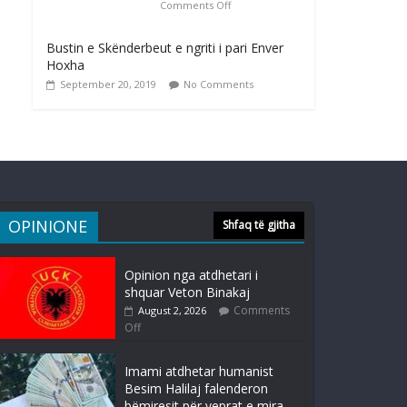
Comments Off
Bustin e Skënderbeut e ngriti i pari Enver
Hoxha
September 20, 2019
No Comments
OPINIONE
Shfaq të gjitha
Opinion nga atdhetari i
shquar Veton Binakaj
Comments
August 2, 2026
Off
Imami atdhetar humanist
Besim Halilaj falenderon
bëmiresit për veprat e mira