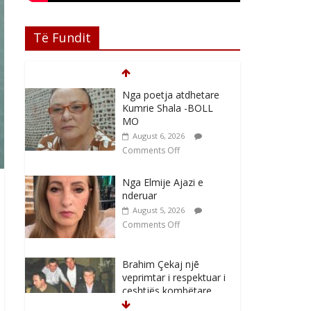
Të Fundit
Nga poetja atdhetare
Kumrie Shala -BOLL
MO
August 6, 2026
Comments Off
Nga Elmije Ajazi e
nderuar
August 5, 2026
Comments Off
Brahim Çekaj njē
veprimtar i respektuar i
çeshtjës kombëtare
August 5, 2026