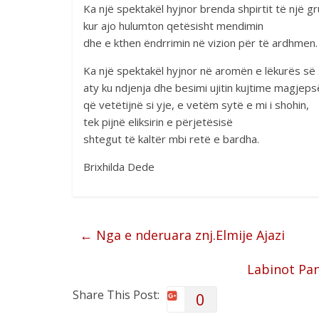
Ka një spektakël hyjnor brenda shpirtit të një gr
kur ajo hulumton qetësisht mendimin
dhe e kthen ëndrrimin në vizion për të ardhmen.
Ka një spektakël hyjnor në aromën e lëkurës së 
aty ku ndjenja dhe besimi ujitin kujtime magjeps
që vetëtijnë si yje, e vetëm sytë e mi i shohin,
tek pijnë eliksirin e përjetësisë
shtegut të kaltër mbi retë e bardha.
Brixhilda Dede
←
Nga e nderuara znj.Elmije Ajazi
Labinot Pan
Share This Post:
0