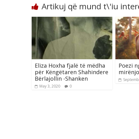
Artikuj që mund t\'iu inte
Eliza Hoxha fjalë të mëdha
Poezi n
për Këngëtaren Shahindere
mirënjo
Bërlajollin -Shanken
Septembe
May 3, 2020
0