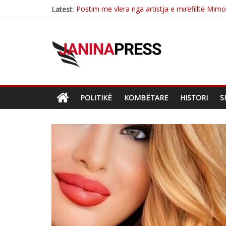
Postim me vlera nga artistja e mirëfilltë Mim
Latest:
Nga poetja atdhetare Kumrie Shala -BOLL M
Nga Elmije Ajazi e nderuar
Brahim Çekaj njē veprimtar i respektuar i çe
Çlirimtari Mentor Mushkolaj nderohet me mir
POLITIKË
KOMBËTARE
HISTORI
S