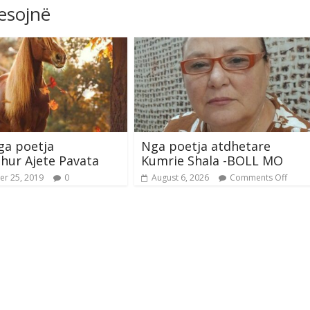
resojnë
ga poetja
Nga poetja atdhetare
hur Ajete Pavata
Kumrie Shala -BOLL MO
r 25, 2019
0
August 6, 2026
Comments Off