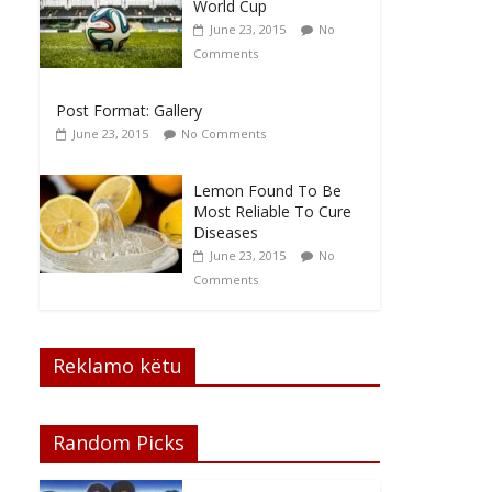
World Cup
June 23, 2015
No
Comments
Post Format: Gallery
June 23, 2015
No Comments
Lemon Found To Be
Most Reliable To Cure
Diseases
June 23, 2015
No
Comments
Reklamo këtu
Random Picks