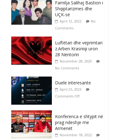
Familja Salihaj Bastion i
Shqiptarizmes dhe
UÇK-së
April 12, 2022
No
Comments
Luftëtari dhe veprimtari
z.Arben Krasniqi uron
28 Nëntorin
November 28, 2020
No Comments
Duele interesante
April 25, 2023
Comments Off
Konferenca e shtypit në
prag ndeshje me
Armenët
November 18, 2022