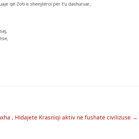
uaje që Zoti e shenjtëroi për t’u dashuruar,
saj,
ëse,
xha , Hidajete Krasniqi aktiv në fushatë civilizuse
→