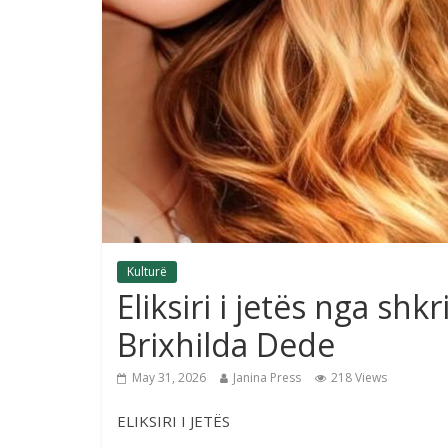
Kulturë
Eliksiri i jetës nga s
Brixhilda Dede
May 31, 2026
Janina Press
218 Views
ELIKSIRI I JETËS