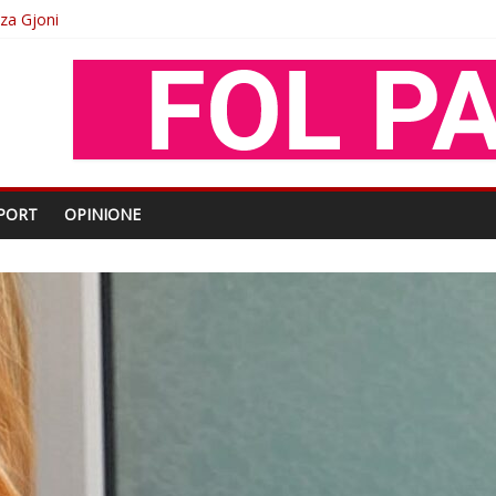
oza Gjoni
O
shtjës kombëtare
enjohje nga Xhevdet Qeriqi Dega e invalidëve në Fushë Kosovë
PORT
OPINIONE