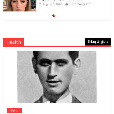
Comments Off
August 5, 2026
Brahim Çekaj njē veprimtar i respektuar i
çeshtjës kombëtare
Comments Off
August 5, 2026
Health
Shfaq të gjitha
Çlirimtari Mentor Mushkolaj nderohet
me mirenjohje nga Xhevdet Qeriqi Dega
e invalidëve në Fushë Kosovë
Comments Off
August 4, 2026
Sulm , pse të dua ty
Comments Off
August 8, 2026
Histori