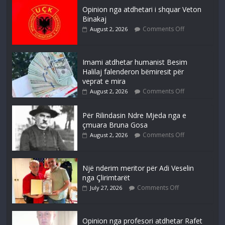
Opinion nga atdhetari i shquar Veton
Binakaj
Comments Off
August 2, 2026
Imami atdhetar humanist Besim
Halilaj falenderon bëmiresit për
veprat e mira
Comments Off
August 2, 2026
Për Rilindasin Ndre Mjeda nga e
çmuara Bruna Gosa
Comments Off
August 2, 2026
Një nderim meritor për Adi Veselin
nga Çlirimtarët
Comments Off
July 27, 2026
Opinion nga profesori atdhetar Rafet