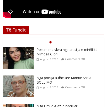
Të Fundit
Postim me vlera nga artistja e mirëfilltë
Mimoza Gjoni
Comments Off
August 6, 2026
Nga poetja atdhetare Kumrie Shala -
BOLL MO
Comments Off
August 6, 2026
Nga Elmije Ajazi e nderuar