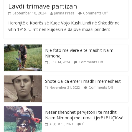
Lavdi trimave partizan
September 18, 2024
Janina Press
Comments Off
Heronjtë e Kodrës së Kuqe Vojo Kushi.Lindi në Shkodër në
vitin 1918. U rrit nën kujdesin e dajove mbasi prindërit
Një foto me vlerë e të madhit Naim
Nimonaj
Comments Off
June 14, 2024
Shote Galica emër i madh i mëmëdheut
Comments Off
November 21, 2022
Nesër shënohet përvjetori i të madhit
Naim Nimonaj me trimat tjerë të UÇK-së
0
August 10, 2021