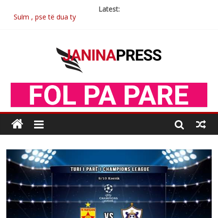
Latest:
Sulm , pse të dua ty
Postim me vlera nga artistja e mirëfilltë Mimoza Gjoni
Nga poetja atdhetare Kumrie Shala -BOLL MO
Nga Elmije Ajazi e nderuar
Brahim Çekaj njē veprimtar i respektuar i çeshtjës kombëtare