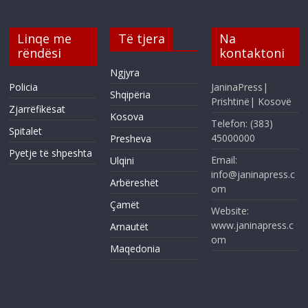
Linqe me
Të tjera
Na
rëndësi
kontaktoni
Ngjyra
Policia
JaninaPress|
Shqipëria
Prishtinë| Kosovë
Zjarrëfikësat
Kosova
Telefon: (383)
Spitalet
45000000
Presheva
Pyetje të shpeshta
Email:
Ulqini
info@janinapress.c
Arbëreshët
om
Çamët
Website:
www.janinapress.c
Arnautët
om
Maqedonia