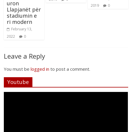
uron
2019
0
Llapjanët për
stadiumin e
ri modern
February 13,
2022
0
Leave a Reply
You must be
logged in
to post a comment.
Youtube