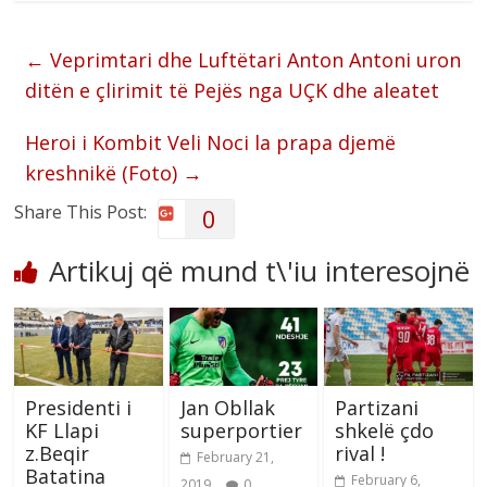
←
Veprimtari dhe Luftëtari Anton Antoni uron
ditën e çlirimit të Pejës nga UÇK dhe aleatet
Heroi i Kombit Veli Noci la prapa djemë
kreshnikë (Foto)
→
Share This Post:
0
Artikuj që mund t\'iu interesojnë
Presidenti i
Jan Obllak
Partizani
KF Llapi
superportier
shkelë çdo
z.Beqir
rival !
February 21,
Batatina
February 6,
2019
0