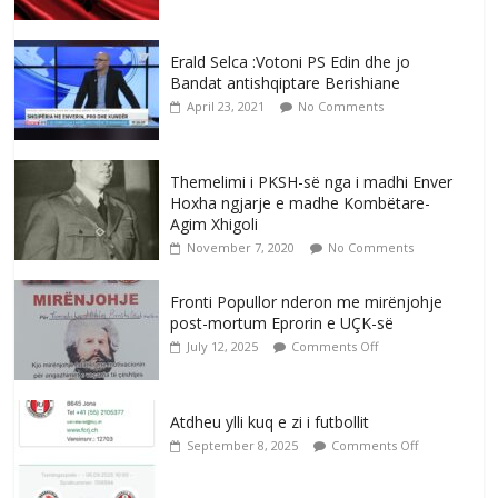
Erald Selca :Votoni PS Edin dhe jo
Bandat antishqiptare Berishiane
April 23, 2021
No Comments
Themelimi i PKSH-së nga i madhi Enver
Hoxha ngjarje e madhe Kombëtare-
Agim Xhigoli
November 7, 2020
No Comments
Fronti Popullor nderon me mirënjohje
post-mortum Eprorin e UÇK-së
July 12, 2025
Comments Off
Atdheu ylli kuq e zi i futbollit
September 8, 2025
Comments Off