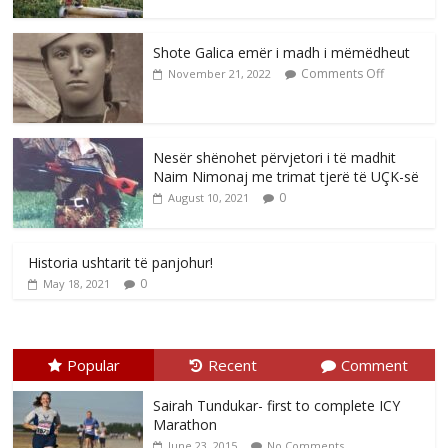
Shote Galica emër i madh i mëmëdheut
Comments Off
November 21, 2022
Nesër shënohet përvjetori i të madhit
Naim Nimonaj me trimat tjerë të UÇK-së
0
August 10, 2021
Historia ushtarit të panjohur!
0
May 18, 2021
Popular
Recent
Comment
Sairah Tundukar- first to complete ICY
Marathon
June 23, 2015
No Comments