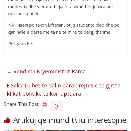
modestia dhe vlerat e tij janë tashmë të njohura për
opinionin publik
Nik Hiseni po takon luftëtar , bujq studenta pleq dhe po
qan halle e derte me ta në të mirë të pērgjithshme
Përgatiti E.S
←
Vendim i Kryeministrit Rama
E.Selca:Duhet të dalin para drejtësie të gjitha
klikat politike të korruptuara
→
Share This Post:
0
Artikuj që mund t\'iu interesojnë