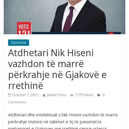
Opinione
Atdhetari Nik Hiseni
vazhdon të marrë
përkrahje në Gjakovë e
rrethinë
October 7, 2021
Janina Press
1779 Views
0
Comments
Atdhetari dhe intelektuali z.Nik Hiseni vazhdon të marrë
përkrahje masive në takimet e tij të panumërta
mebanoret e Gjakoves me rrethinë sepse urtesia