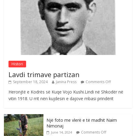
Çlirimtari Agron Gërvalla me takime pune
në atdhe të shoqerisë Levizja
Comments Off
August 3, 2026
Postim me vlera nga artistja e mirëfilltë
Mimoza Gjoni
Comments Off
August 6, 2026
Histori
Lavdi trimave partizan
September 18, 2024
Janina Press
Comments Off
Heronjtë e Kodrës së Kuqe Vojo Kushi.Lindi në Shkodër në
vitin 1918. U rrit nën kujdesin e dajove mbasi prindërit
Një foto me vlerë e të madhit Naim
Nimonaj
Comments Off
June 14, 2024