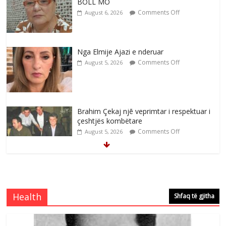
BOLL MO
Comments Off
August 6, 2026
Nga Elmije Ajazi e nderuar
Comments Off
August 5, 2026
Brahim Çekaj njē veprimtar i respektuar i
çeshtjës kombëtare
Comments Off
August 5, 2026
Çlirimtari Mentor Mushkolaj nderohet
me mirenjohje nga Xhevdet Qeriqi Dega
e invalidëve në Fushë Kosovë
Health
Shfaq të gjitha
Comments Off
August 4, 2026