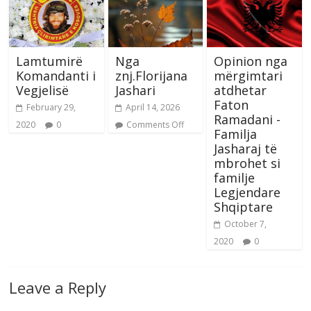
Lamtumirë
Nga
Opinion nga
Komandanti i
znj.Florijana
mërgimtari
Vegjelisë
Jashari
atdhetar
Faton
February 29,
April 14, 2026
Ramadani -
2020
0
Comments Off
Familja
Jasharaj të
mbrohet si
familje
Legjendare
Shqiptare
October 7,
2020
0
Leave a Reply