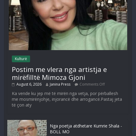
Kulturë
Postim me vlera nga artistja e
mirëfilltë Mimoza Gjoni
August 6, 2026
Janina Press
Comments Off
Ka vende ku jep më të mirën nga vetja, por përballesh
me mosmirënjohje, injorancë dhe arrogancë.Pastaj jeta
të çon aty
Nga poetja atdhetare Kumrie Shala -
BOLL MO