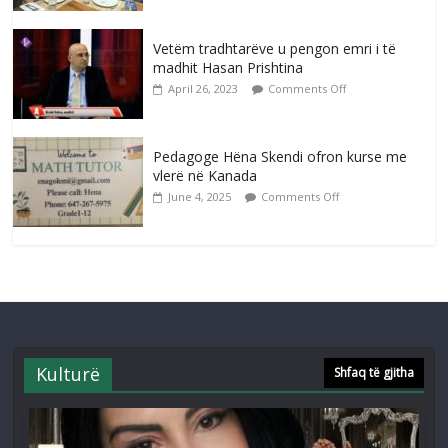
Vetëm tradhtarëve u pengon emri i të
madhit Hasan Prishtina
April 26, 2023
Comments Off
Pedagoge Hëna Skendi ofron kurse me
vlerë në Kanada
June 4, 2025
Comments Off
Kulturë
Shfaq të gjitha