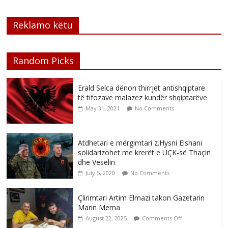
Reklamo këtu
Random Picks
Erald Selca dënon thirrjet antishqiptare
të tifozave malazez kundër shqiptarëve
May 31, 2021
No Comments
Atdhetari e mërgimtari z.Hysni Elshani
solidarizohet me krerët e UÇK-së Thaçin
dhe Veselin
July 5, 2020
No Comments
Çlirimtari Artim Elmazi takon Gazetarin
Marin Mema
August 22, 2025
Comments Off