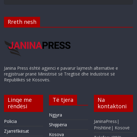
Rreth nesh
Janina Press është agjenci e pavarur lajmesh alternative e
regjistruar pranë Ministrisë së Tregtisë dhe Industrisë së
Republikës së Kosovës.
Linqe me
Të tjera
Na
rëndësi
kontaktoni
Ngjyra
Policia
JaninaPress|
Shqipëria
Prishtinë| Kosovë
Zjarrëfikësat
Kosova