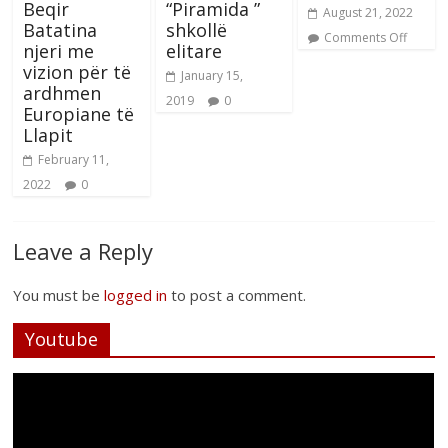
Beqir
“Piramida ”
August 21, 2022
Batatina
shkollë
Comments Off
njeri me
elitare
vizion për të
January 15,
ardhmen
2019
0
Europiane të
Llapit
February 11,
2022
0
Leave a Reply
You must be
logged in
to post a comment.
Youtube