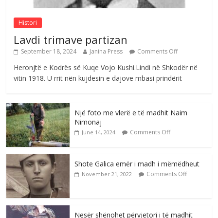
Histori
Lavdi trimave partizan
September 18, 2024
Janina Press
Comments Off
Heronjtë e Kodrës së Kuqe Vojo Kushi.Lindi në Shkodër në
vitin 1918. U rrit nën kujdesin e dajove mbasi prindërit
Një foto me vlerë e të madhit Naim
Nimonaj
Comments Off
June 14, 2024
Shote Galica emër i madh i mëmëdheut
Comments Off
November 21, 2022
Nesër shënohet përvjetori i të madhit