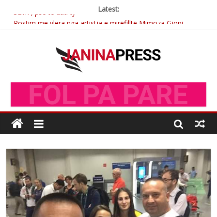
Latest:
Postim me vlera nga artistja e mirëfilltë Mimoza Gjoni
Nga poetja atdhetare Kumrie Shala -BOLL MO
Nga Elmije Ajazi e nderuar
Brahim Çekaj njē veprimtar i respektuar i çeshtjës kombëtare
Sulm , pse të dua ty