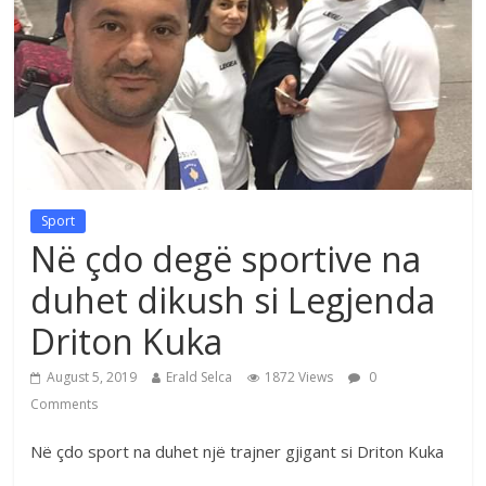
Sport
Në çdo degë sportive na
duhet dikush si Legjenda
Driton Kuka
August 5, 2019
Erald Selca
1872 Views
0
Comments
Në çdo sport na duhet një trajner gjigant si Driton Kuka