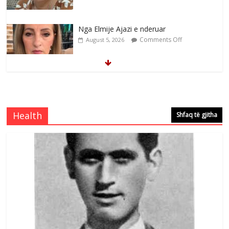
Nga Elmije Ajazi e nderuar
Comments Off
August 5, 2026
Brahim Çekaj njē veprimtar i respektuar i
çeshtjës kombëtare
Comments Off
August 5, 2026
Health
Shfaq të gjitha
Çlirimtari Mentor Mushkolaj nderohet
me mirenjohje nga Xhevdet Qeriqi Dega
e invalidëve në Fushë Kosovë
Comments Off
August 4, 2026
Sulm , pse të dua ty
Comments Off
August 8, 2026