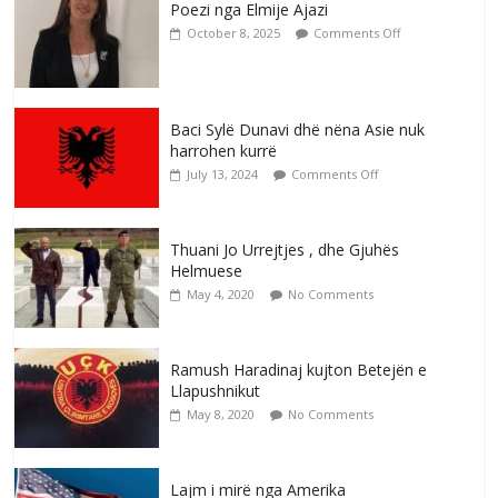
Poezi nga Elmije Ajazi
October 8, 2025
Comments Off
Baci Sylë Dunavi dhë nëna Asie nuk
harrohen kurrë
July 13, 2024
Comments Off
Thuani Jo Urrejtjes , dhe Gjuhës
Helmuese
May 4, 2020
No Comments
Ramush Haradinaj kujton Betejën e
Llapushnikut
May 8, 2020
No Comments
Lajm i mirë nga Amerika