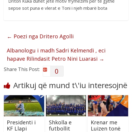
Driton Kuka duhet jetë motiv frymëzimi për të gjithë
sepse sot puna e vlerat e Toni i njeh mbarë bota
←
Poezi nga Dritero Agolli
Albanologu i madh Sadri Kelmendi , eci
hapave Rilindasit Petro Nini Luarasi
→
Share This Post:
0
Artikuj që mund t\'iu interesojnë
Presidenti i
Shkolla e
Krenar me
KF Llapi
futbollit
Luizen tonë