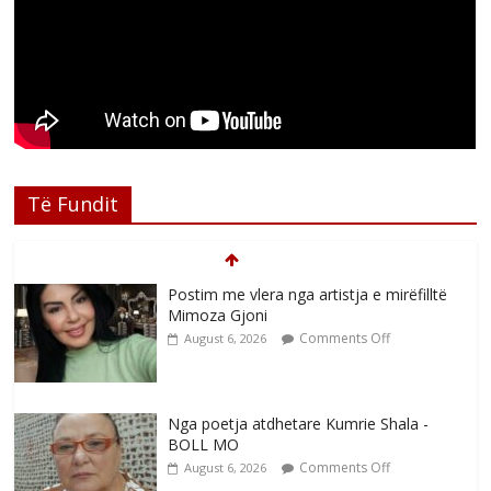
Të Fundit
Postim me vlera nga artistja e mirëfilltë
Mimoza Gjoni
Comments Off
August 6, 2026
Nga poetja atdhetare Kumrie Shala -
BOLL MO
Comments Off
August 6, 2026