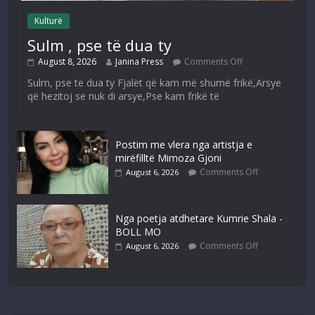
Kulturë
Sulm , pse të dua ty
August 8, 2026
Janina Press
Comments Off
Sulm, pse të dua ty Fjalët që kam më shumë frikë,Arsye
që hezitoj se nuk di arsye,Pse kam frikë të
Postim me vlera nga artistja e
mirëfilltë Mimoza Gjoni
Comments Off
August 6, 2026
Nga poetja atdhetare Kumrie Shala -
BOLL MO
Comments Off
August 6, 2026