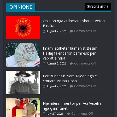
OPINIONE
Shfaq të gjitha
Opinion nga atdhetari i shquar Veton
Binakaj
Comments Off
August 2, 2026
Imami atdhetar humanist Besim
Halilaj falenderon bëmiresit për
veprat e mira
Comments Off
August 2, 2026
Për Rilindasin Ndre Mjeda nga e
çmuara Bruna Gosa
Comments Off
August 2, 2026
Një nderim meritor për Adi Veselin
nga Çlirimtarët
Comments Off
July 27, 2026