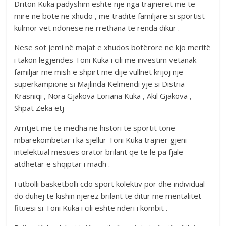
Driton Kuka padyshim është një nga trajnerët më të
mirë në botë në xhudo , me traditë familjare si sportist
kulmor vet ndonese në rrethana të rënda dikur .
Nese sot jemi në majat e xhudos botërore ne kjo meritë
i takon legjendes Toni Kuka i cili me investim vetanak
familjar me mish e shpirt me dije vullnet krijoj një
superkampione si Majlinda Kelmendi yje si Distria
Krasniqi , Nora Gjakova Loriana Kuka , Akil Gjakova ,
Shpat Zeka etj
Arritjet më të mëdha në histori të sportit tonë
mbarëkombëtar i ka sjellur Toni Kuka trajner gjeni
intelektual mësues orator brilant që të lë pa fjalë
atdhetar e shqiptar i madh .
Futbolli basketbolli cdo sport kolektiv por dhe individual
do duhej të kishin njerëz brilant të ditur me mentalitet
fituesi si Toni Kuka i cili është nderi i kombit .