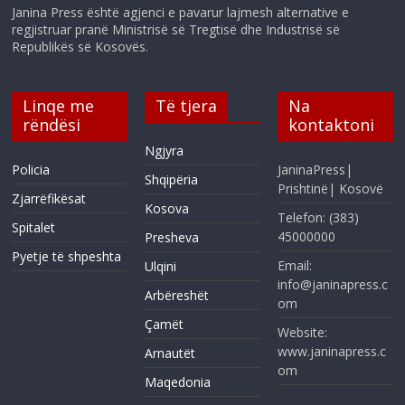
Janina Press është agjenci e pavarur lajmesh alternative e
regjistruar pranë Ministrisë së Tregtisë dhe Industrisë së
Republikës së Kosovës.
Linqe me
Të tjera
Na
rëndësi
kontaktoni
Ngjyra
Policia
JaninaPress|
Shqipëria
Prishtinë| Kosovë
Zjarrëfikësat
Kosova
Telefon: (383)
Spitalet
45000000
Presheva
Pyetje të shpeshta
Email:
Ulqini
info@janinapress.c
Arbëreshët
om
Çamët
Website:
www.janinapress.c
Arnautët
om
Maqedonia