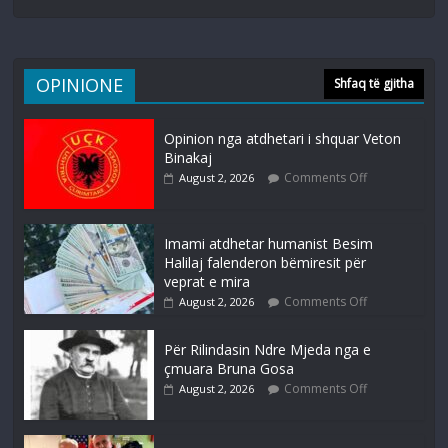
OPINIONE
Shfaq të gjitha
Opinion nga atdhetari i shquar Veton
Binakaj
Comments Off
August 2, 2026
Imami atdhetar humanist Besim
Halilaj falenderon bëmiresit për
veprat e mira
Comments Off
August 2, 2026
Për Rilindasin Ndre Mjeda nga e
çmuara Bruna Gosa
Comments Off
August 2, 2026