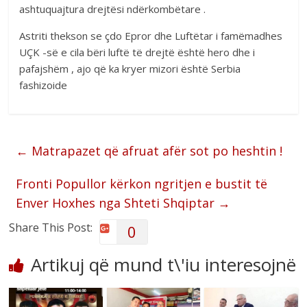
ashtuquajtura drejtësi ndërkombëtare .
Astriti thekson se çdo Epror dhe Luftëtar i famëmadhes
UÇK -së e cila bëri luftë të drejtë është hero dhe i
pafajshëm , ajo që ka kryer mizori është Serbia
fashizoide
←
Matrapazet që afruat afër sot po heshtin !
Fronti Popullor kërkon ngritjen e bustit të
Enver Hoxhes nga Shteti Shqiptar
→
Share This Post:
0
Artikuj që mund t\'iu interesojnë