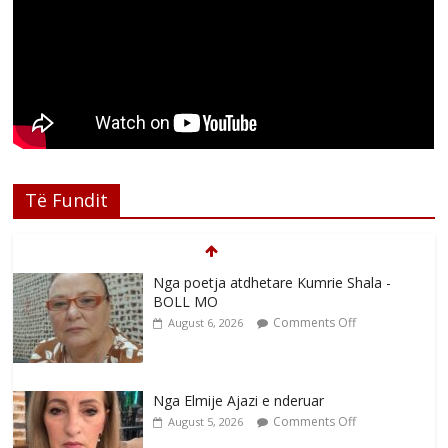
Të Fundit
Nga poetja atdhetare Kumrie Shala -
BOLL MO
Comments Off
August 6, 2026
Nga Elmije Ajazi e nderuar
Comments Off
August 5, 2026