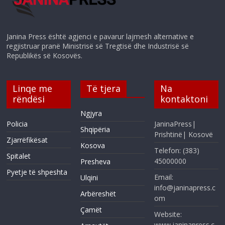
Janina Press është agjenci e pavarur lajmesh alternative e
regjistruar pranë Ministrisë së Tregtisë dhe Industrisë së
Republikës së Kosovës.
Linqe me
Të tjera
Na
rëndësi
kontaktoni
Ngjyra
Policia
JaninaPress|
Shqipëria
Prishtinë| Kosovë
Zjarrëfikësat
Kosova
Telefon: (383)
Spitalet
45000000
Presheva
Pyetje të shpeshta
Email:
Ulqini
info@janinapress.c
Arbëreshët
om
Çamët
Website:
www.janinapress.c