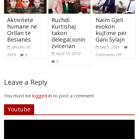
Aktivitete
Ruzhdi
Naim Gjeli
humane në
Kurtishaj
evokon
Orllan të
takon
kujtime për
Besianës
delegacionin
Gani Sylajn
zvicerian
January 30,
July 5, 2025
April 16, 2019
2019
0
Comments Off
0
Leave a Reply
You must be
logged in
to post a comment.
Youtube