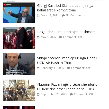
Gjergj Kastrioti-Skënderbeu një nga
baballarët e kombit tonë
March 2, 2021
No Comments
Begaj dhe Rama nderojnë dëshmoret
May 5, 2026
Comments Off
Shtypi botëror i magjepsur nga Lideri i
UÇK -së Hashim Thaçi
February 19, 2026
Comments Off
Fluturim Rizvani një luftëtar shembullor i
UÇK-së dhe emër i nderuar në SHBA
September 20, 2023
Comments Off