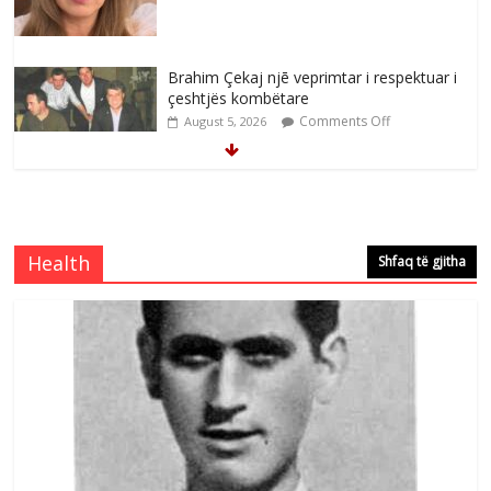
Brahim Çekaj njē veprimtar i respektuar i
çeshtjës kombëtare
Comments Off
August 5, 2026
Çlirimtari Mentor Mushkolaj nderohet
me mirenjohje nga Xhevdet Qeriqi Dega
e invalidëve në Fushë Kosovë
Health
Shfaq të gjitha
Comments Off
August 4, 2026
Çlirimtari Agron Gërvalla me takime pune
në atdhe të shoqerisë Levizja
Comments Off
August 3, 2026
Postim me vlera nga artistja e mirëfilltë
Mimoza Gjoni