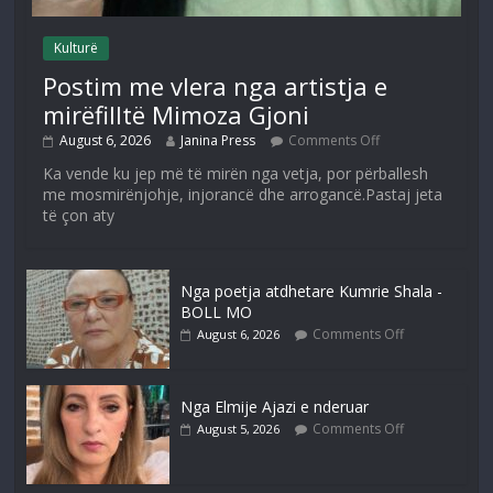
Kulturë
Postim me vlera nga artistja e
mirëfilltë Mimoza Gjoni
August 6, 2026
Janina Press
Comments Off
Ka vende ku jep më të mirën nga vetja, por përballesh
me mosmirënjohje, injorancë dhe arrogancë.Pastaj jeta
të çon aty
Nga poetja atdhetare Kumrie Shala -
BOLL MO
Comments Off
August 6, 2026
Nga Elmije Ajazi e nderuar
Comments Off
August 5, 2026