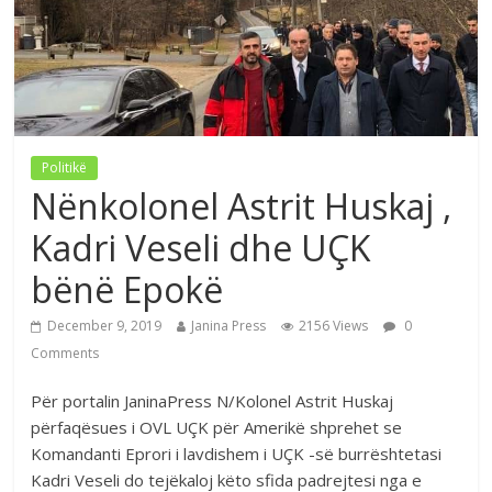
Politikë
Nënkolonel Astrit Huskaj ,
Kadri Veseli dhe UÇK
bënë Epokë
December 9, 2019
Janina Press
2156 Views
0
Comments
Për portalin JaninaPress N/Kolonel Astrit Huskaj
përfaqësues i OVL UÇK për Amerikë shprehet se
Komandanti Eprori i lavdishem i UÇK -së burrështetasi
Kadri Veseli do tejëkaloj këto sfida padrejtesi nga e