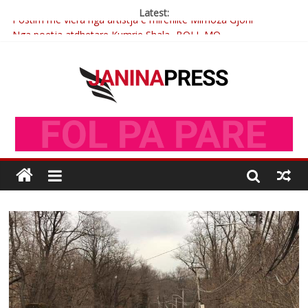
Latest:
Postim me vlera nga artistja e mirëfilltë Mimoza Gjoni
Nga poetja atdhetare Kumrie Shala -BOLL MO
Nga Elmije Ajazi e nderuar
Brahim Çekaj njē veprimtar i respektuar i çeshtjës kombëtare
Çlirimtari Mentor Mushkolaj nderohet me mirenjohje nga
Xhevdet Qeriqi Dega e invalidëve në Fushë Kosovë