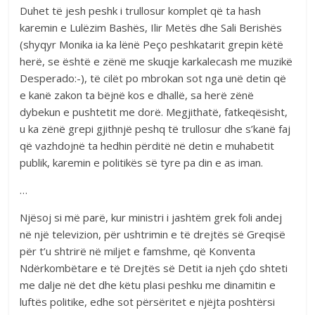
Duhet të jesh peshk i trullosur komplet që ta hash
karemin e Lulëzim Bashës, Ilir Metës dhe Sali Berishës
(shyqyr Monika ia ka lënë Peço peshkatarit grepin këtë
herë, se është e zënë me skuqje karkalecash me muzikë
Desperado:-), të cilët po mbrokan sot nga unë detin që
e kanë zakon ta bëjnë kos e dhallë, sa herë zënë
dybekun e pushtetit me dorë. Megjithatë, fatkeqësisht,
u ka zënë grepi gjithnjë peshq të trullosur dhe s’kanë faj
që vazhdojnë ta hedhin përditë në detin e muhabetit
publik, karemin e politikës së tyre pa din e as iman.
…
Njësoj si më parë, kur ministri i jashtëm grek foli andej
në një televizion, për ushtrimin e të drejtës së Greqisë
për t’u shtrirë në miljet e famshme, që Konventa
Ndërkombëtare e të Drejtës së Detit ia njeh çdo shteti
me dalje në det dhe këtu plasi peshku me dinamitin e
luftës politike, edhe sot përsëritet e njëjta poshtërsi