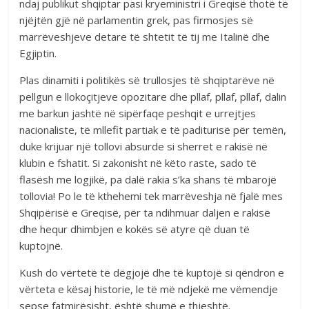
ndaj publikut shqiptar pasi kryeministri i Greqisë thotë të
njëjtën gjë në parlamentin grek, pas firmosjes së
marrëveshjeve detare të shtetit të tij me Italinë dhe
Egjiptin.
Plas dinamiti i politikës së trullosjes të shqiptarëve në
pellgun e llokoçitjeve opozitare dhe pllaf, pllaf, pllaf, dalin
me barkun jashtë në sipërfaqe peshqit e urrejtjes
nacionaliste, të mllefit partiak e të paditurisë për temën,
duke krijuar një tollovi absurde si sherret e rakisë në
klubin e fshatit. Si zakonisht në këto raste, sado të
flasësh me logjikë, pa dalë rakia s’ka shans të mbarojë
tollovia! Po le të kthehemi tek marrëveshja në fjalë mes
Shqipërisë e Greqisë, për ta ndihmuar daljen e rakisë
dhe hequr dhimbjen e kokës së atyre që duan të
kuptojnë.
Kush do vërtetë të dëgjojë dhe të kuptojë si qëndron e
vërteta e kësaj historie, le të më ndjekë me vëmendje
sepse fatmirësisht, është shumë e thjeshtë.