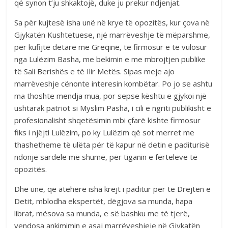
që synon t’ju shkaktojë, duke ju prekur ndjenjat.
Sa për kujtesë isha unë në krye të opozitës, kur çova në
Gjykatën Kushtetuese, një marrëveshje të mëparshme,
për kufijtë detarë me Greqinë, të firmosur e të vulosur
nga Lulëzim Basha, me bekimin e me mbrojtjen publike
të Sali Berishës e të Ilir Metës. Sipas meje ajo
marrëveshje cënonte interesin kombëtar. Po jo se ashtu
ma thoshte mendja mua, por sepse kështu e gjykoi një
ushtarak patriot si Myslim Pasha, i cili e ngriti publikisht e
profesionalisht shqetësimin mbi çfarë kishte firmosur
fiks i njëjti Lulëzim, po ky Lulëzim që sot merret me
thashetheme të ulëta për të kapur në detin e paditurisë
ndonjë sardele më shumë, për tiganin e fërteleve të
opozitës.
Dhe unë, që atëherë isha krejt i paditur për të Drejtën e
Detit, mblodha ekspertët, dëgjova sa munda, hapa
librat, mësova sa munda, e së bashku me të tjerë,
vendosa ankimimin e asaj marrëveshjeje në Gjykatën