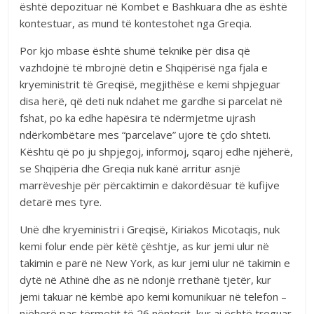
është depozituar në Kombet e Bashkuara dhe as është
kontestuar, as mund të kontestohet nga Greqia.
Por kjo mbase është shumë teknike për disa që
vazhdojnë të mbrojnë detin e Shqipërisë nga fjala e
kryeministrit të Greqisë, megjithëse e kemi shpjeguar
disa herë, që deti nuk ndahet me gardhe si parcelat në
fshat, po ka edhe hapësira të ndërmjetme ujrash
ndërkombëtare mes “parcelave” ujore të çdo shteti.
Kështu që po ju shpjegoj, informoj, sqaroj edhe njëherë,
se Shqipëria dhe Greqia nuk kanë arritur asnjë
marrëveshje për përcaktimin e dakordësuar të kufijve
detarë mes tyre.
Unë dhe kryeministri i Greqisë, Kiriakos Micotaqis, nuk
kemi folur ende për këtë çështje, as kur jemi ulur në
takimin e parë në New York, as kur jemi ulur në takimin e
dytë në Athinë dhe as në ndonjë rrethanë tjetër, kur
jemi takuar në këmbë apo kemi komunikuar në telefon –
njëherë pas tërmetit të 26 nëntorit, kur ai është treguar