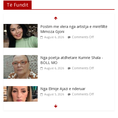
Postim me vlera nga artistja e mirëfilltë
Të Fundit
Mimoza Gjoni
Comments Off
August 6, 2026
Nga poetja atdhetare Kumrie Shala -
BOLL MO
Comments Off
August 6, 2026
Nga Elmije Ajazi e nderuar
Comments Off
August 5, 2026
Brahim Çekaj njē veprimtar i respektuar i
çeshtjës kombëtare
Comments Off
August 5, 2026