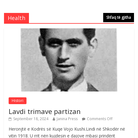
Çlirimtari Mentor Mushkolaj nderohet
me mirenjohje nga Xhevdet Qeriqi Dega
Health
Shfaq të gjitha
e invalidëve në Fushë Kosovë
Comments Off
August 4, 2026
Sulm , pse të dua ty
Comments Off
August 8, 2026
Histori
Lavdi trimave partizan
September 18, 2024
Janina Press
Comments Off
Heronjtë e Kodrës së Kuqe Vojo Kushi.Lindi në Shkodër në
vitin 1918. U rrit nën kujdesin e dajove mbasi prindërit