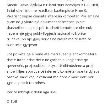
Kushtetuese. Gjykata e rrëzoi marrëveshjen e Lulëzimit,
Saliut dhe Ilirit, me rezultatin kuptimplotë 9 me 0.
Pikërisht sepse cënonte interesin kombëtar. Por ama ne
çuam në gjykatë një dokument shtetëror, jo një
thashethem digjital për tradhëti kombëtare dhe nuk
hapëm një gjyq publik llogjesh nacional-folklorike
rrugëve, po një gjyq serioz në nivelin më të lartë të
pushtetit gjyqësor.
Sot po këta që e bënë atë marrëveshje antikombëtare
dhe e futën edhe detin në çorbën e Shqipërisë që
qeverisën, prej padijes së tyre të dhimbshme a prej
shpërfilljes sportive të interesit kombëtar ose të dyjave
bashkë, kanë kapur kallamat me dorë e kanë dalë për
gjahun politik të radhës.
Për të mbrojtur detin nga unë!
O Zot!