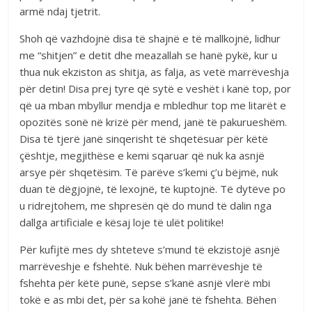
armë ndaj tjetrit.
Shoh që vazhdojnë disa të shajnë e të mallkojnë, lidhur
me “shitjen” e detit dhe meazallah se hanë pykë, kur u
thua nuk ekziston as shitja, as falja, as vetë marrëveshja
për detin! Disa prej tyre që sytë e veshët i kanë top, por
që ua mban mbyllur mendja e mbledhur top me litarët e
opozitës sonë në krizë për mend, janë të pakurueshëm.
Disa të tjerë janë sinqerisht të shqetësuar për këtë
çështje, megjithëse e kemi sqaruar që nuk ka asnjë
arsye për shqetësim. Të parëve s’kemi ç’u bëjmë, nuk
duan të dëgjojnë, të lexojnë, të kuptojnë. Të dytëve po
u ridrejtohem, me shpresën që do mund të dalin nga
dallga artificiale e kësaj loje të ulët politike!
Për kufijtë mes dy shteteve s’mund të ekzistojë asnjë
marrëveshje e fshehtë. Nuk bëhen marrëveshje të
fshehta për këtë punë, sepse s’kanë asnjë vlerë mbi
tokë e as mbi det, për sa kohë janë të fshehta. Bëhen