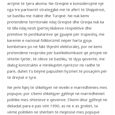
arrijmë të tjera akoma. Ne Greqinë e konsiderojmë një
nga tre partnerët strategjikë më të afërt të Shqipërisë,
së bashku me Italinë dhe Turqinë. Ne nuk kemi
pretendime territoriale ndaj Greqisë dhe Greqia nuk ka
të tilla ndaj nesh (përtej klubeve respektive dhe
primitive të peshkatarëve që gjuajnë për trupeshq, me
karemin e nacional-folklorizmit nëpër harta gjoja
kombëtare po në fakt thjesht elektorale), por ne kemi
pretendime reciproke për bashkëkombasit që jetojnë në
shtetin tjetër, të cilëve së bashku, të dyja qeveritë, me
dialog konstruktiv e mirëkuptim njerëzor në radhë të
parë, duhet t’u bëjmë papushim hyzmet të posaçëm për
të drejtat e tyre.
Ne jemi fqinj të shkëlqyer në nivelin e marrëdhënies mes
popujve, por s’kemi shkëlqyer gjithnjë në marrëdhëniet
politike mes shteteve e qeverive. S’kemi ditur gjithnjë në
dekadat para e pas vitit 1990, as ne e as grekët, ta
vëmë politikën në shërbim të miqësisë mes popujve