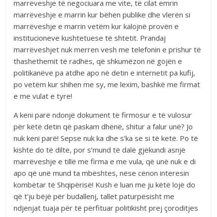
marrëveshje të negociuara me vite, të cilat emrin
marrëveshje e marrin kur bëhen publike dhe vlerën si
marrëveshje e marrin vetëm kur kalojnë provën e
institucioneve kushtetuese të shtetit. Prandaj
marrëveshjet nuk merren vesh me telefonin e prishur të
thashethemit të radhës, që shkumëzon në gojën e
politikanëve pa atdhe apo në detin e internetit pa kufij,
po vetëm kur shihen me sy, me lexim, bashkë me firmat
e me vulat e tyre!
A keni parë ndonjë dokument të firmosur e të vulosur
për këtë detin që paskam dhënë, shitur a falur unë? Jo
nuk keni parë! Sepse nuk ka dhe s’ka se si të ketë. Po të
kishte do të dilte, por s’mund të dalë gjëkundi asnjë
marrëveshje e tillë me firma e me vula, që unë nuk e di
apo që unë mund ta mbështes, nëse cënon interesin
kombëtar të Shqipërisë! Kush e luan me ju këtë lojë do
që t’ju bëjë për budallenj, tallet paturpësisht me
ndjenjat tuaja për të përfituar politikisht prej çoroditjes