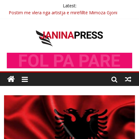
Latest:
Postim me vlera nga artistja e mirëfilltë Mimoza Gjoni
Nga poetja atdhetare Kumrie Shala -BOLL MO
Nga Elmije Ajazi e nderuar
Brahim Çekaj njē veprimtar i respektuar i çeshtjës kombëtare
Sulm , pse të dua ty