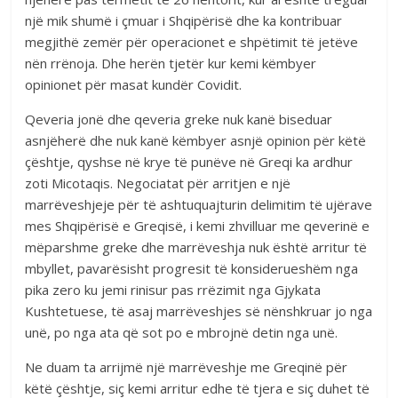
një mik shumë i çmuar i Shqipërisë dhe ka kontribuar
megjithë zemër për operacionet e shpëtimit të jetëve
nën rrënoja. Dhe herën tjetër kur kemi këmbyer
opinionet për masat kundër Covidit.
Qeveria jonë dhe qeveria greke nuk kanë biseduar
asnjëherë dhe nuk kanë këmbyer asnjë opinion për këtë
çështje, qyshse në krye të punëve në Greqi ka ardhur
zoti Micotaqis. Negociatat për arritjen e një
marrëveshjeje për të ashtuquajturin delimitim të ujërave
mes Shqipërisë e Greqisë, i kemi zhvilluar me qeverinë e
mëparshme greke dhe marrëveshja nuk është arritur të
mbyllet, pavarësisht progresit të konsiderueshëm nga
pika zero ku jemi rinisur pas rrëzimit nga Gjykata
Kushtetuese, të asaj marrëveshjes së nënshkruar jo nga
unë, po nga ata që sot po e mbrojnë detin nga unë.
Ne duam ta arrijmë një marrëveshje me Greqinë për
këtë çështje, siç kemi arritur edhe të tjera e siç duhet të