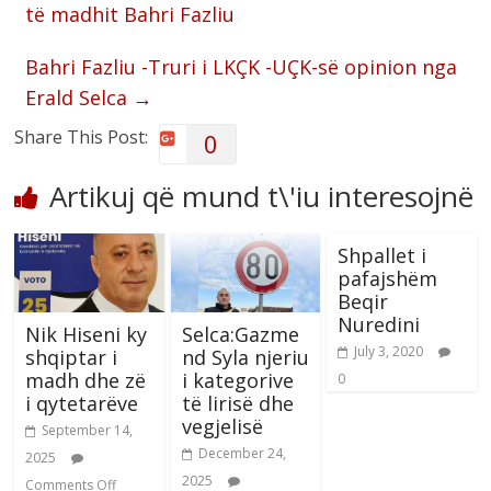
të madhit Bahri Fazliu
Bahri Fazliu -Truri i LKÇK -UÇK-së opinion nga
Erald Selca
→
Share This Post:
0
Artikuj që mund t\'iu interesojnë
Shpallet i
pafajshëm
Beqir
Nuredini
Nik Hiseni ky
Selca:Gazme
July 3, 2020
shqiptar i
nd Syla njeriu
madh dhe zë
i kategorive
0
i qytetarëve
të lirisë dhe
vegjelisë
September 14,
December 24,
2025
2025
Comments Off