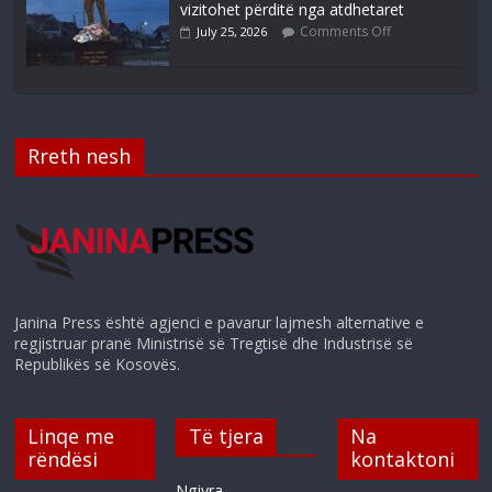
vizitohet përditë nga atdhetaret
Comments Off
July 25, 2026
Rreth nesh
Janina Press është agjenci e pavarur lajmesh alternative e
regjistruar pranë Ministrisë së Tregtisë dhe Industrisë së
Republikës së Kosovës.
Linqe me
Të tjera
Na
rëndësi
kontaktoni
Ngjyra