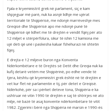
Fjala e kryeministrit grek në parlament, siç e kam
shpjeguar më parë, nuk ka asnjë lidhje me ujërat
territorialë të Shqipërisë, me ndonjë marrëveshje mes
Greqisë dhe Shqipërisë apo me ndonjë punë të
Shqipërisë që lidhet me të drejtën e vendit fqinj për ato
12 miljet e stërpërfolura, sikur të ishin 12 kamiona me
ujë deti që unë i paskesha kaluar fshehurazi në shtetin
fqinj.
E drejta e 12 miljeve buron nga Konventa
Ndërkombëtare e të Drejtës së Detit dhe Greqia nuk ka
kufij detarë vetëm me Shqipërinë, po edhe vende të
tjera, kështu që kryeministri grek është në të drejtën e
vet kur flet në parlamentin e tij, për detet e Greqisë.
Ndërkohë, për sa i përket deteve tona, Shqipëria e ka
ushtruar në vitin 1990 të drejtën e saj të shtrirjes në ato
milje, në bazë të asaj konvente ndërkombëtare të vitit
1982. Zgjerimi i bërë nga Shqipëria në marsin e 1990-ës