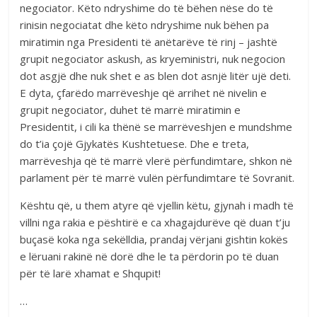
negociator. Këto ndryshime do të bëhen nëse do të
rinisin negociatat dhe këto ndryshime nuk bëhen pa
miratimin nga Presidenti të anëtarëve të rinj – jashtë
grupit negociator askush, as kryeministri, nuk negocion
dot asgjë dhe nuk shet e as blen dot asnjë litër ujë deti.
E dyta, çfarëdo marrëveshje që arrihet në nivelin e
grupit negociator, duhet të marrë miratimin e
Presidentit, i cili ka thënë se marrëveshjen e mundshme
do t’ia çojë Gjykatës Kushtetuese. Dhe e treta,
marrëveshja që të marrë vlerë përfundimtare, shkon në
parlament për të marrë vulën përfundimtare të Sovranit.
Kështu që, u them atyre që vjellin këtu, gjynah i madh të
villni nga rakia e pështirë e ca xhagajdurëve që duan t’ju
buçasë koka nga sekëlldia, prandaj vërjani gishtin kokës
e lëruani rakinë në dorë dhe le ta përdorin po të duan
për të larë xhamat e Shqupit!
…