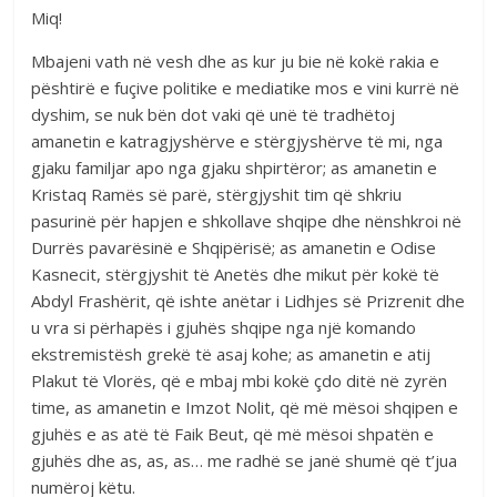
Miq!
Mbajeni vath në vesh dhe as kur ju bie në kokë rakia e
pështirë e fuçive politike e mediatike mos e vini kurrë në
dyshim, se nuk bën dot vaki që unë të tradhëtoj
amanetin e katragjyshërve e stërgjyshërve të mi, nga
gjaku familjar apo nga gjaku shpirtëror; as amanetin e
Kristaq Ramës së parë, stërgjyshit tim që shkriu
pasurinë për hapjen e shkollave shqipe dhe nënshkroi në
Durrës pavarësinë e Shqipërisë; as amanetin e Odise
Kasnecit, stërgjyshit të Anetës dhe mikut për kokë të
Abdyl Frashërit, që ishte anëtar i Lidhjes së Prizrenit dhe
u vra si përhapës i gjuhës shqipe nga një komando
ekstremistësh grekë të asaj kohe; as amanetin e atij
Plakut të Vlorës, që e mbaj mbi kokë çdo ditë në zyrën
time, as amanetin e Imzot Nolit, që më mësoi shqipen e
gjuhës e as atë të Faik Beut, që më mësoi shpatën e
gjuhës dhe as, as, as… me radhë se janë shumë që t’jua
numëroj këtu.