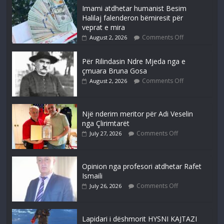
Imami atdhetar humanist Besim
Halilaj falenderon bëmiresit për
veprat e mira
Comments Off
August 2, 2026
Për Rilindasin Ndre Mjeda nga e
çmuara Bruna Gosa
Comments Off
August 2, 2026
Një nderim meritor për Adi Veselin
nga Çlirimtarët
Comments Off
July 27, 2026
Opinion nga profesori atdhetar Rafet
Ismaili
Comments Off
July 26, 2026
Lapidari i dëshmorit HYSNI KAJTAZI