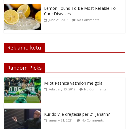
Lemon Found To Be Most Reliable To
Cure Diseases
June 23, 2015
No Comments
Reklamo këtu
Random Picks
Milot Rashica vazhdon me gola
February 10, 2019
No Comments
Kur do vije drejtësia për 21 Janarin?!
January 21, 2021
No Comments