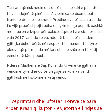
Tani ata që nuk heqin dot dorë nga ajo raki e pështirë, le
të vazhdojnë të pinë e le t’i vjellin sa të duan tapat e
trurit në detin e internetit! Prodhuesve të asaj rakie do
t’u vijë prapë shpejt radha e gjykimit nga populli, bashkë
me faturën e kripur për palaçollëqet e tyre siç u erdhi në
vitin 2017. Unë do të vazhdoj të bëj sa të mundem
gjithçka duhet bërë, në respekt të amanetit të atyre
pleqve që përmenda më lart dhe në shërbim të këtij
vendi e të këtij populli.
Ndërsa Madhëria e Saj, Koha, do t’i verë të gjitha në
vendin e tyre dhe do të tregojë se ku e ka vendin
gjithkush në historinë e këtij vendi.
←
Veprimtari dhe luftëtari i orëve të para
Arben Krasniqi kujton 49 vjetorin e lindjes së