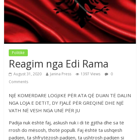
Politikë
Reagim nga Edi Rama
August 31, 2020
Janina Press
1397 Views
0
Comments
NJË KOMERDARE LOGJIKE PËR ATA QË DUAN TË DALIN
NGA LOJA E DETIT, DY FJALË PËR GREQINË DHE NJË
VATH NË VESH NGA UNË PËR JU
Padija nuk është faj, askush nuk i di të gjitha dhe sa të
rrosh do mësosh, thotë populli. Faj është ta ushqesh
padijen, ta shfrytëzosh padijen, ta ushtrosh padijen si