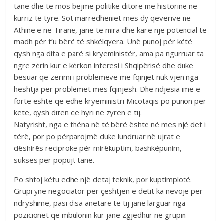
tanë dhe të mos bëjmë politikë ditore me historinë në
kurriz të tyre. Sot marrëdhëniet mes dy qeverive në
Athinë e në Tiranë, janë të mira dhe kanë një potencial të
madh për t’u bërë të shkëlqyera. Unë punoj për këtë
qysh nga dita e parë si kryeministër, ama pa ngurruar ta
ngre zërin kur e kërkon interesi i Shqipërisë dhe duke
besuar që zerimi i problemeve me fqinjët nuk vjen nga
heshtja për problemet mes fqinjësh. Dhe ndjesia ime e
fortë është që edhe kryeministri Micotaqis po punon për
këtë, qysh ditën që hyri në zyrën e tij.
Natyrisht, nga e thëna në të bërë është në mes një det i
tërë, por po përparojmë duke lundruar në ujrat e
dëshirës reciproke për mirëkuptim, bashkëpunim,
sukses për popujt tanë.
Po shtoj këtu edhe një detaj teknik, por kuptimplotë.
Grupi ynë negociator për çështjen e detit ka nevojë për
ndryshime, pasi disa anëtarë të tij janë larguar nga
pozicionet që mbulonin kur janë zgjedhur në grupin