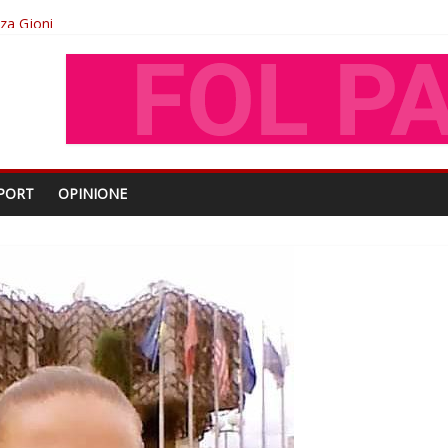
oza Gjoni
O
shtjës kombëtare
PORT
OPINIONE