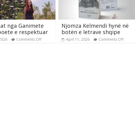
tat nga Ganimete
Njomza Kelmendi hynë në
poete e respektuar
botën e letrave shqipe
 2026
Comments Off
April 11, 2026
Comments Off