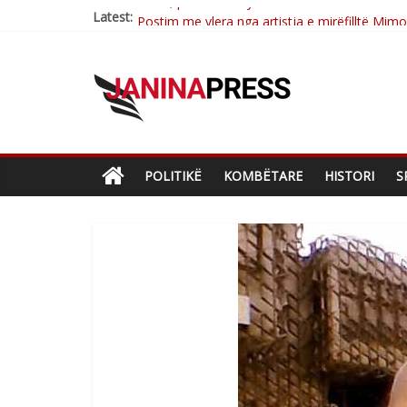
Latest:
Postim me vlera nga artistja e mirëfilltë Mim
Nga poetja atdhetare Kumrie Shala -BOLL M
Nga Elmije Ajazi e nderuar
Brahim Çekaj njē veprimtar i respektuar i çe
Sulm , pse të dua ty
POLITIKË
KOMBËTARE
HISTORI
S