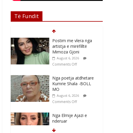
Të Fundit
Postim me vlera nga
artistja e mirëfilltë
Mimoza Gjoni
August 6, 2026
Comments Off
Nga poetja atdhetare
Kumrie Shala -BOLL
MO
August 6, 2026
Comments Off
Nga Elmije Ajazi e
nderuar
August 5, 2026