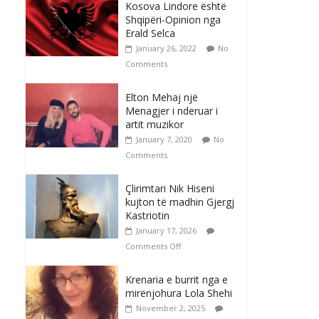
Kosova Lindore është
Shqipëri-Opinion nga
Erald Selca
January 26, 2022
No
Comments
Elton Mehaj një
Menagjer i nderuar i
artit muzikor
January 7, 2020
No
Comments
Çlirimtari Nik Hiseni
kujton të madhin Gjergj
Kastriotin
January 17, 2026
Comments Off
Krenaria e burrit nga e
mirënjohura Lola Shehi
November 2, 2025