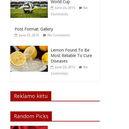
World Cup
June 23, 2015
No
Comments
Post Format: Gallery
June 23, 2015
No Comments
Lemon Found To Be
Most Reliable To Cure
Diseases
June 23, 2015
No
Comments
Reklamo këtu
Random Picks