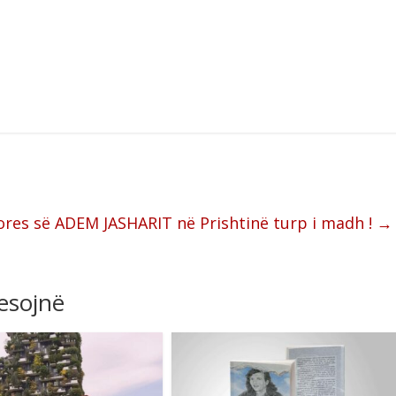
es së ADEM JASHARIT në Prishtinë turp i madh !
→
resojnë