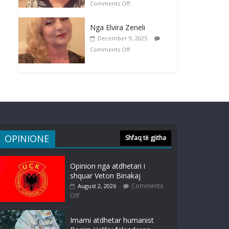
Comments Off
Nga Elvira Zeneli
December 9, 2025
Comments Off
OPINIONE
Shfaq të gjitha
Opinion nga atdhetari i
shquar Veton Binakaj
Comments
August 2, 2026
Off
Imami atdhetar humanist