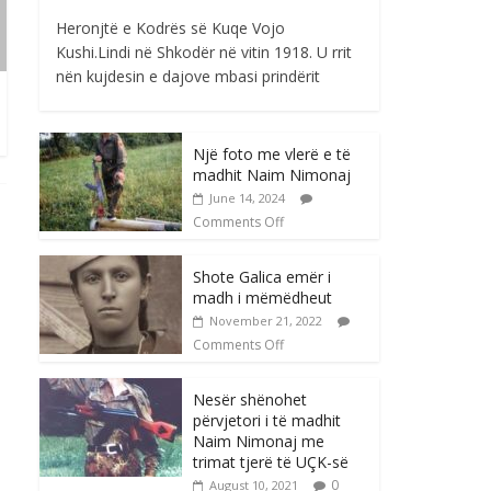
Heronjtë e Kodrës së Kuqe Vojo
Kushi.Lindi në Shkodër në vitin 1918. U rrit
nën kujdesin e dajove mbasi prindërit
Një foto me vlerë e të
madhit Naim Nimonaj
June 14, 2024
Comments Off
Shote Galica emër i
madh i mëmëdheut
November 21, 2022
Comments Off
Nesër shënohet
përvjetori i të madhit
Naim Nimonaj me
trimat tjerë të UÇK-së
0
August 10, 2021