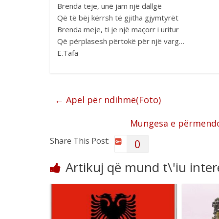
Brenda teje, unë jam një dallgë
Që të bëj kërrsh të gjitha gjymtyrët
Brenda meje, ti je një maçorr i uritur
Që përplasesh përtokë për një varg…
E.Tafa
←
Apel për ndihmë(Foto)
Mungesa e përmendor
Share This Post:
0
Artikuj që mund t\'iu inte