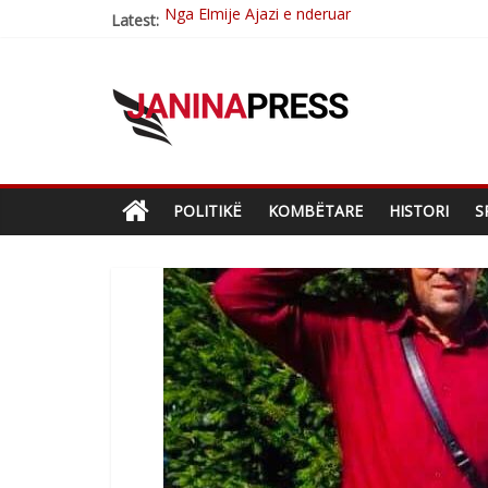
Latest:
Brahim Çekaj njē veprimtar i respektuar i çe
Çlirimtari Mentor Mushkolaj nderohet me mir
Çlirimtari Agron Gërvalla me takime pune në a
Mimoza Gjoni artiste e mirëfilltë e këngës shq
POLITIKË
KOMBËTARE
HISTORI
S