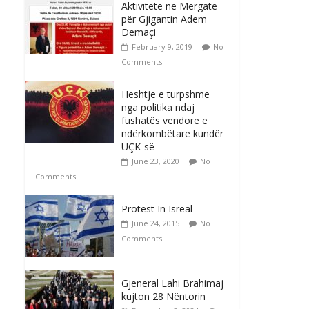
Aktivitete në Mërgatë
për Gjigantin Adem
Demaçi
February 9, 2019
No
Comments
Heshtje e turpshme
nga politika ndaj
fushatës vendore e
ndërkombëtare kundër
UÇK-së
June 23, 2020
No
Comments
Protest In Isreal
June 24, 2015
No
Comments
Gjeneral Lahi Brahimaj
kujton 28 Nëntorin