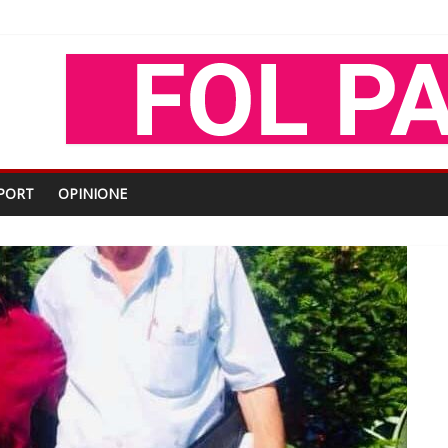
shtjës kombëtare
enjohje nga Xhevdet Qeriqi Dega e invalidëve në Fushë Kosovë
tdhe të shoqerisë Levizja
iptare
PORT
OPINIONE