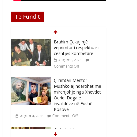
Të Fundit
Brahim Çekaj njē
veprimtar i respektuar i
çeshtjës kombëtare
August 5, 2026
Comments Off
Çlirimtari Mentor
Mushkolaj nderohet me
mirenjohje nga Xhevdet
Qeriqi Dega e
invalidëve në Fushë
Kosovë
Comments Off
August 4, 2026
Çlirimtari Agron
Gërvalla me takime