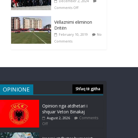
December 2, 2024
Comments Off
Vëllaznimi eliminon
Dritën
February 10, 2019
No
Comments
OPINIONE
Shfaq të gjitha
Opinion nga atdhetari i
shquar Veton Binakaj
Comments
August 2, 2026
Off