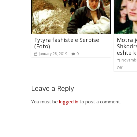
Fytyra fashiste e Serbisë
Motra j
(Foto)
Shkodr
është k
January 28, 2019
0
Novembe
Off
Leave a Reply
You must be
logged in
to post a comment.