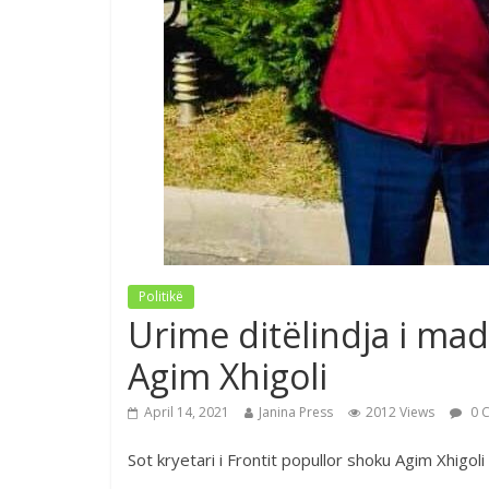
Politikë
Urime ditëlindja i madh
Agim Xhigoli
April 14, 2021
Janina Press
2012 Views
0 
Sot kryetari i Frontit popullor shoku Agim Xhigoli