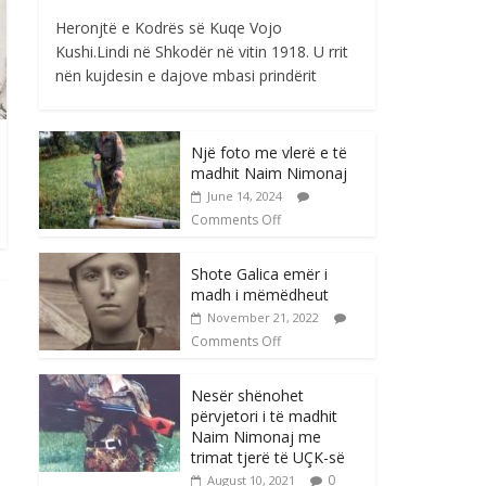
Heronjtë e Kodrës së Kuqe Vojo
Kushi.Lindi në Shkodër në vitin 1918. U rrit
nën kujdesin e dajove mbasi prindërit
Një foto me vlerë e të
madhit Naim Nimonaj
June 14, 2024
Comments Off
Shote Galica emër i
madh i mëmëdheut
November 21, 2022
Comments Off
Nesër shënohet
përvjetori i të madhit
Naim Nimonaj me
trimat tjerë të UÇK-së
0
August 10, 2021