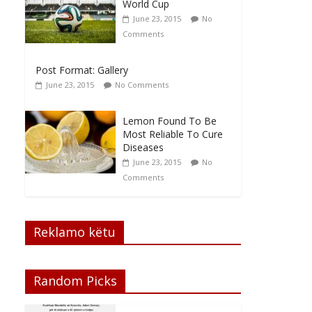
World Cup
June 23, 2015
No
Comments
Post Format: Gallery
June 23, 2015
No Comments
Lemon Found To Be
Most Reliable To Cure
Diseases
June 23, 2015
No
Comments
Reklamo këtu
Random Picks