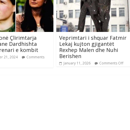
onë Çlirimtarja
Veprimtari i shquar Fatmir
ane Dardhishta
Lekaj kujton gjigantët
renari e kombit
Rexhep Malen dhe Nuhi
Berishen
r 21, 2024
Comments
January 11, 2026
Comments Off