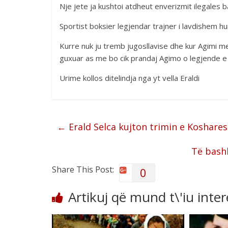
Nje jete ja kushtoi atdheut enverizmit ilegales
Sportist boksier legjendar trajner i lavdishem 
Kurre nuk ju tremb jugosllavise dhe kur Agimi me 
guxuar as me bo cik prandaj Agimo o legjende e
Urime kollos ditelindja nga yt vella Eraldi
←
Erald Selca kujton trimin e Koshares
Të bash
Share This Post:
0
Artikuj që mund t\'iu inte