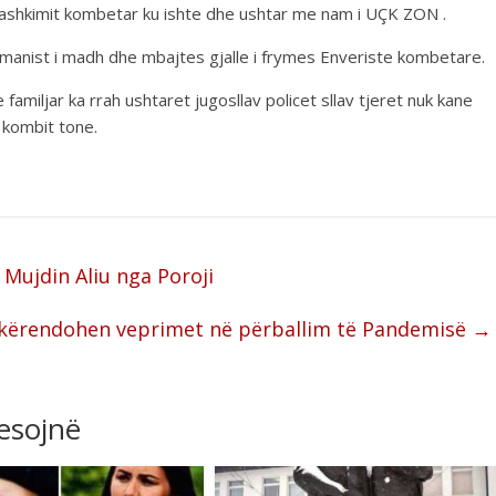
 bashkimit kombetar ku ishte dhe ushtar me nam i UÇK ZON .
humanist i madh dhe mbajtes gjalle i frymes Enveriste kombetare.
familjar ka rrah ushtaret jugosllav policet sllav tjeret nuk kane
 kombit tone.
 Mujdin Aliu nga Poroji
kërendohen veprimet në përballim të Pandemisë
→
resojnë