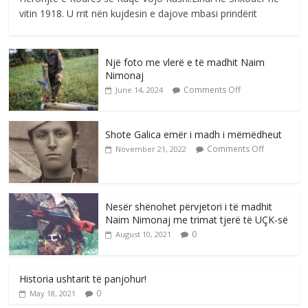
vitin 1918. U rrit nën kujdesin e dajove mbasi prindërit
Një foto me vlerë e të madhit Naim
Nimonaj
Comments Off
June 14, 2024
Shote Galica emër i madh i mëmëdheut
Comments Off
November 21, 2022
Nesër shënohet përvjetori i të madhit
Naim Nimonaj me trimat tjerë të UÇK-së
0
August 10, 2021
Historia ushtarit të panjohur!
0
May 18, 2021