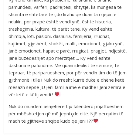
pamundësi, varfëri, padrejtësi, shtytje, ka mungesa të
shumta e shtetarë të çdo krahu që duan ta rrjepin e
ndukin, por prapë është vendi ynë, është historia,
trashëgimia, kultura, të parët tanë. Ky vend është
dhimbja, loti, pasioni, dashuria, fëmijëria, rrudhat,
kujtimet, gjyshërit, shokët, malli , emocionet, gjaku ynë,
janë emocionet, hapat e parë, rrugicat, pragjet, ndjesitë,
janë buzëqeshjet apo mërzitjet…. Ky vend është
dashuria e pafundme. Më quani idealist të sëmurë, të
tepruar, të pariparueshëm, por për vendin tim do të jem
gjithmonë i tillë ! Nuk do rresht kurrë duke e dhënë këtë
mesazh sepse JU jeni familja ime e madhe ! Jeni zemra e
vërtetë e këtij vendi !
Nuk do mundem asnjëherë t’ju falenderoj mjaftueshëm
për mbështetjen që më jepni çdo ditë. Një përqafim të
madh të gjithëve shqipe kudo që jeni ! ??