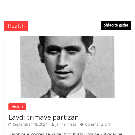
Brahim Çekaj njē veprimtar i respektuar i
çeshtjës kombëtare
Comments Off
August 5, 2026
Health
Shfaq të gjitha
Çlirimtari Mentor Mushkolaj nderohet
me mirenjohje nga Xhevdet Qeriqi Dega
e invalidëve në Fushë Kosovë
Comments Off
August 4, 2026
Sulm , pse të dua ty
Comments Off
August 8, 2026
Histori
Lavdi trimave partizan
September 18, 2024
Janina Press
Comments Off
Heronjtë e Kodrës së Kuqe Vojo Kushi.Lindi në Shkodër në