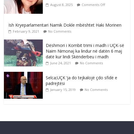
August 8, 2025
Comments Off
Ish Kryeparlamentari Namik Dokle mbështet Haki Morinen
February 9, 2021
No Comments
Dëshmori i Kombit trimi i madh i UÇK-së
Naim Nimonaj ka lindur në datën 6 maj
datë kur lindi Skënderbeu i madh
June 24, 2021
No Comments
Selca;UÇK ‘ja do tejkalojë çdo sfidë e
padrejtësi
January 15, 2019
No Comments