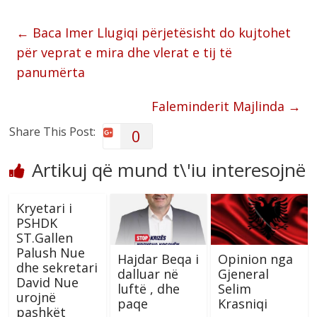
←
Baca Imer Llugiqi përjetësisht do kujtohet
për veprat e mira dhe vlerat e tij të
panumërta
Faleminderit Majlinda
→
Share This Post:
0
Artikuj që mund t\'iu interesojnë
Kryetari i
PSHDK
ST.Gallen
Palush Nue
Hajdar Beqa i
Opinion nga
dhe sekretari
dalluar në
Gjeneral
David Nue
luftë , dhe
Selim
urojnë
paqe
Krasniqi
pashkët