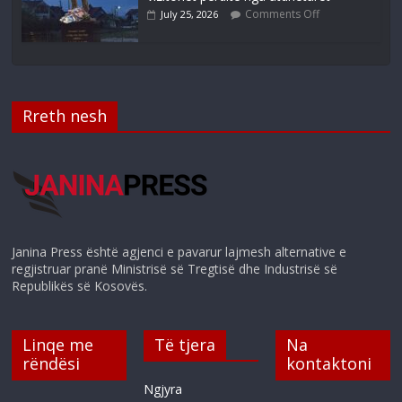
Comments Off
July 25, 2026
Rreth nesh
Janina Press është agjenci e pavarur lajmesh alternative e
regjistruar pranë Ministrisë së Tregtisë dhe Industrisë së
Republikës së Kosovës.
Linqe me
Të tjera
Na
rëndësi
kontaktoni
Ngjyra