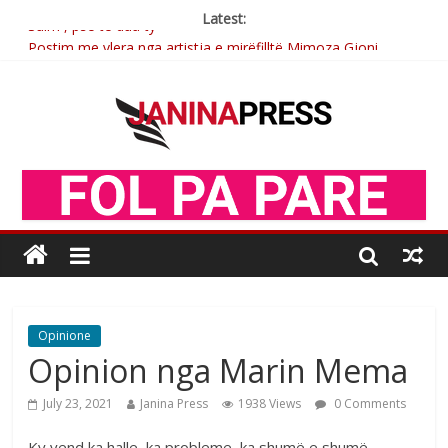
Latest:
Sulm , pse të dua ty
Postim me vlera nga artistja e mirëfilltë Mimoza Gjoni
Nga poetja atdhetare Kumrie Shala -BOLL MO
Nga Elmije Ajazi e nderuar
Brahim Çekaj njē veprimtar i respektuar i çeshtjës kombëtare
Opinione
Opinion nga Marin Mema
July 23, 2021
Janina Press
1938 Views
0 Comments
Ky vend ka halle, ka probleme, ka shumë e shumë