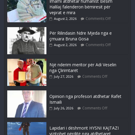
Imami atdhetar humanist Besim
Halilaj falenderon bëmiresit për
veprat e mira
Comments Off
August 2, 2026
Për Rilindasin Ndre Mjeda nga e
çmuara Bruna Gosa
Comments Off
August 2, 2026
Një nderim meritor për Adi Veselin
nga Çlirimtarët
Comments Off
July 27, 2026
Opinion nga profesori atdhetar Rafet
Ismaili
Comments Off
July 26, 2026
Lapidari i dëshmorit HYSNI KAJTAZI
vizitohet përditë nga atdhetaret