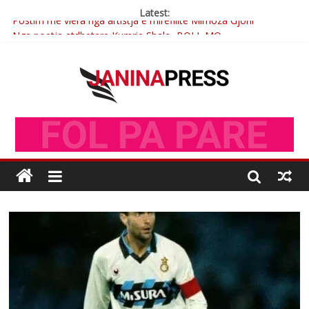
Latest:
Postim me vlera nga artistja e mirëfilltë Mimoza Gjoni
Nga poetja atdhetare Kumrie Shala -BOLL MO
Nga Elmije Ajazi e nderuar
Brahim Çekaj njē veprimtar i respektuar i çeshtjës kombëtare
Çlirimtari Mentor Mushkolaj nderohet me mirenjohje nga
Xhevdet Qeriqi Dega e invalidëve në Fushë Kosovë