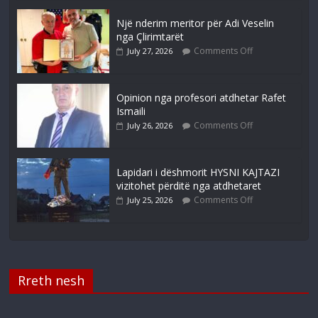
Një nderim meritor për Adi Veselin
nga Çlirimtarët
Comments Off
July 27, 2026
Opinion nga profesori atdhetar Rafet
Ismaili
Comments Off
July 26, 2026
Lapidari i dëshmorit HYSNI KAJTAZI
vizitohet përditë nga atdhetaret
Comments Off
July 25, 2026
Rreth nesh