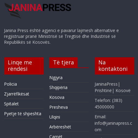
Janina Press është agjenci e pavarur lajmesh alternative e
regjistruar pranë Ministrisë së Tregtisë dhe Industrisë së
Republikës së Kosovës.
Linqe me
Të tjera
Na
rëndësi
kontaktoni
Ngjyra
Policia
JaninaPress|
Shqipëria
Prishtinë| Kosovë
Zjarrëfikësat
Kosova
Telefon: (383)
Spitalet
45000000
Presheva
Pyetje të shpeshta
Email:
Ulqini
info@janinapress.c
Arbëreshët
om
Çamët