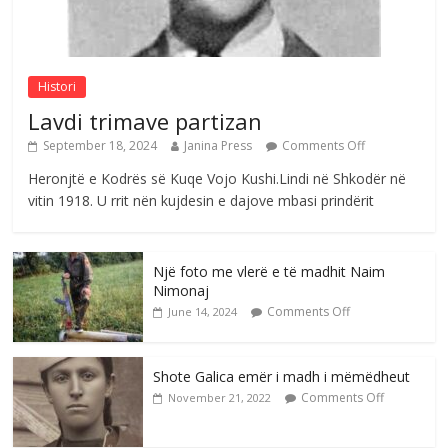
Postim me vlera nga artistja e mirëfilltë
Mimoza Gjoni
Comments Off
August 6, 2026
Histori
Lavdi trimave partizan
September 18, 2024
Janina Press
Comments Off
Heronjtë e Kodrës së Kuqe Vojo Kushi.Lindi në Shkodër në
vitin 1918. U rrit nën kujdesin e dajove mbasi prindërit
Një foto me vlerë e të madhit Naim
Nimonaj
Comments Off
June 14, 2024
Shote Galica emër i madh i mëmëdheut
Comments Off
November 21, 2022