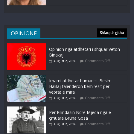
OPINIONE
Shfaq të gjitha
Opinion nga atdhetari i shquar Veton
Binakaj
Comments Off
August 2, 2026
Imami atdhetar humanist Besim
Halilaj falenderon bëmiresit për
veprat e mira
Comments Off
August 2, 2026
Për Rilindasin Ndre Mjeda nga e
çmuara Bruna Gosa
Comments Off
August 2, 2026