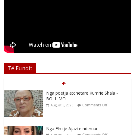
Të Fundit
Nga poetja atdhetare Kumrie Shala -
BOLL MO
Comments Off
August 6, 2026
Nga Elmije Ajazi e nderuar
Comments Off
August 5, 2026