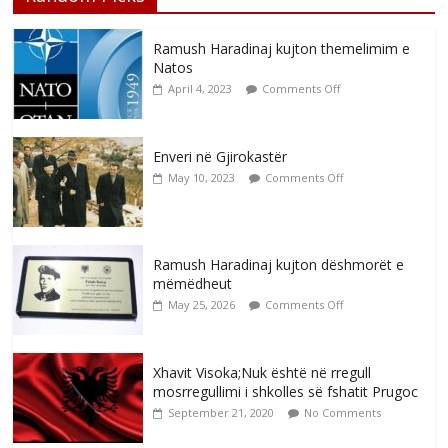
Ramush Haradinaj kujton themelimim e
Natos
April 4, 2023
Comments Off
Enveri në Gjirokastër
May 10, 2023
Comments Off
Ramush Haradinaj kujton dëshmorët e
mëmëdheut
May 25, 2026
Comments Off
Xhavit Visoka;Nuk është në rregull
mosrregullimi i shkolles së fshatit Prugoc
September 21, 2020
No Comments