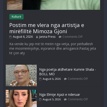
Kulturë
Postim me vlera nga artistja e
mirëfilltë Mimoza Gjoni
August 6, 2026
Janina Press
Comments Off
Ka vende ku jep më të mirën nga vetja, por përballesh
me mosmirënjohje, injorancë dhe arrogancë.Pastaj jeta
të çon aty
Nga poetja atdhetare Kumrie Shala -
BOLL MO
Comments Off
August 6, 2026
Nga Elmije Ajazi e nderuar
Comments Off
August 5, 2026