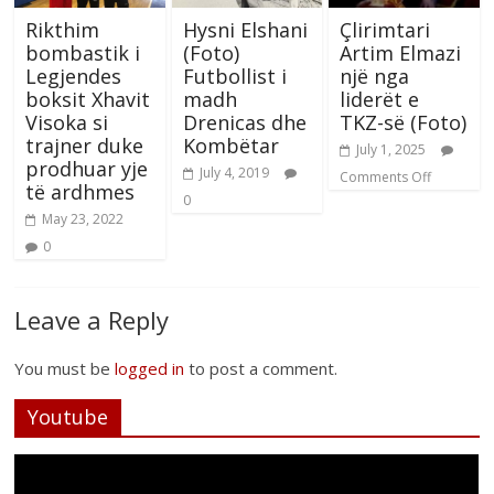
Rikthim
Hysni Elshani
Çlirimtari
bombastik i
(Foto)
Artim Elmazi
Legjendes
Futbollist i
një nga
boksit Xhavit
madh
liderët e
Visoka si
Drenicas dhe
TKZ-së (Foto)
trajner duke
Kombëtar
July 1, 2025
prodhuar yje
July 4, 2019
Comments Off
të ardhmes
0
May 23, 2022
0
Leave a Reply
You must be
logged in
to post a comment.
Youtube