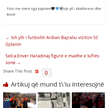
Foto me vlerë nga kapiteni
një yll i zikaltëreve dhe
ikonë
←
Ish ylli i futbollit Ardian Bajraliu viziton SC
Gjilanin
Selca:Enver Haradinaj figurë e madhe e luftës
sonë
→
Share This Post:
0
Artikuj që mund t\'iu interesojnë