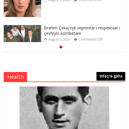
Brahim Çekaj njē veprimtar i respektuar i
çeshtjës kombëtare
Comments Off
August 5, 2026
Çlirimtari Mentor Mushkolaj nderohet
me mirenjohje nga Xhevdet Qeriqi Dega
e invalidëve në Fushë Kosovë
Health
Shfaq të gjitha
Comments Off
August 4, 2026
Çlirimtari Agron Gërvalla me takime pune
në atdhe të shoqerisë Levizja
Comments Off
August 3, 2026