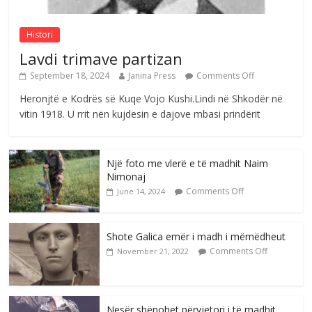
Comments Off
August 6, 2026
Histori
Lavdi trimave partizan
September 18, 2024
Janina Press
Comments Off
Heronjtë e Kodrës së Kuqe Vojo Kushi.Lindi në Shkodër në
vitin 1918. U rrit nën kujdesin e dajove mbasi prindërit
Një foto me vlerë e të madhit Naim
Nimonaj
Comments Off
June 14, 2024
Shote Galica emër i madh i mëmëdheut
Comments Off
November 21, 2022
Nesër shënohet përvjetori i të madhit