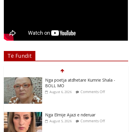
Të Fundit
Nga poetja atdhetare Kumrie Shala -
BOLL MO
Comments Off
August 6, 2026
Nga Elmije Ajazi e nderuar
Comments Off
August 5, 2026