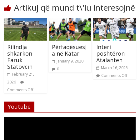
Artikuj që mund t\'iu interesojnë
Rilindja
Përfaqësuesj
Interi
shkarkon
a në Katar
poshtëron
Faruk
Atalanten
January 9, 2020
Statovcin
March 16, 2025
0
February 21,
Comments Off
2026
Comments Off
Youtube