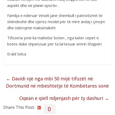
aspekt dhe në planin sportiv .
Familja e nderuar Veseli janë shembull i patriotizmit të
shëndoshë dhe njerez model për të mirë andaj i çmojm
dhe nderojmë maksimalisht
Tifozeria jonë ka mahnitur boten , nga kater cepet e
botes duke shpenzuar për ta lartesuar emrin Shqipëri
Erald Selca
←
Davidi një nga mbi 50 mijë tifozët në
Dortmund në mbështetje të Kombëtares sonë
Oqean e qiell ndjenjash për ty dashuri
→
Share This Post:
0