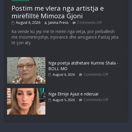
Postim me vlera nga artistja e
mirëfilltë Mimoza Gjoni
August 6, 2026
Janina Press
Comments Off
Ka vende ku jep më të mirën nga vetja, por përballesh
me mosmirënjohje, injorancë dhe arrogancë.Pastaj jeta
të çon aty
Nga poetja atdhetare Kumrie Shala -
BOLL MO
Comments Off
August 6, 2026
Nga Elmije Ajazi e nderuar
Comments Off
August 5, 2026