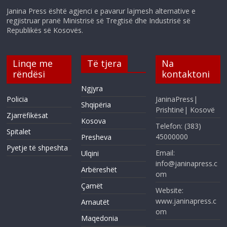
Janina Press është agjenci e pavarur lajmesh alternative e
regjistruar pranë Ministrisë së Tregtisë dhe Industrisë së
Republikës së Kosovës.
Linqe me
Të tjera
Na
rëndësi
kontaktoni
Ngjyra
Policia
JaninaPress|
Shqipëria
Prishtinë| Kosovë
Zjarrëfikësat
Kosova
Telefon: (383)
Spitalet
45000000
Presheva
Pyetje të shpeshta
Email:
Ulqini
info@janinapress.c
Arbëreshët
om
Çamët
Website:
www.janinapress.c
Arnautët
om
Maqedonia