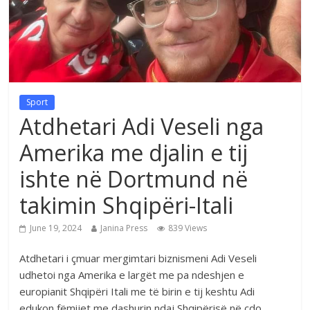
Sport
Atdhetari Adi Veseli nga
Amerika me djalin e tij
ishte në Dortmund në
takimin Shqipëri-Itali
June 19, 2024
Janina Press
839 Views
Atdhetari i çmuar mergimtari biznismeni Adi Veseli
udhetoi nga Amerika e largët me pa ndeshjen e
europianit Shqipëri Itali me të birin e tij keshtu Adi
edukon fëmijet me dashurin ndaj Shqipërisë në cdo