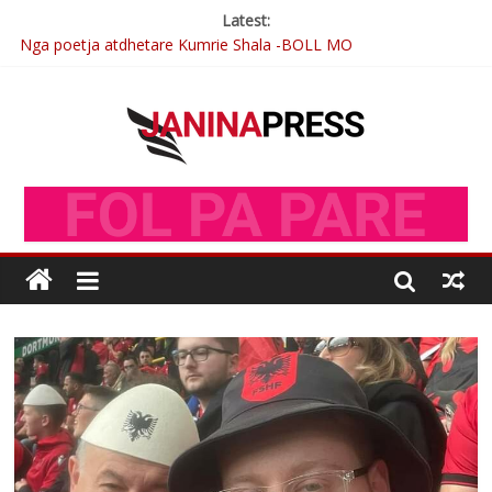
Latest:
Nga poetja atdhetare Kumrie Shala -BOLL MO
Nga Elmije Ajazi e nderuar
Brahim Çekaj njē veprimtar i respektuar i çeshtjës kombëtare
Çlirimtari Mentor Mushkolaj nderohet me mirenjohje nga
Xhevdet Qeriqi Dega e invalidëve në Fushë Kosovë
Postim me vlera nga artistja e mirëfilltë Mimoza Gjoni