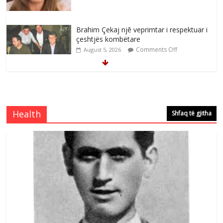
Brahim Çekaj njē veprimtar i respektuar i
çeshtjës kombëtare
Comments Off
August 5, 2026
Çlirimtari Mentor Mushkolaj nderohet
me mirenjohje nga Xhevdet Qeriqi Dega
e invalidëve në Fushë Kosovë
Health
Shfaq të gjitha
Comments Off
August 4, 2026
Çlirimtari Agron Gërvalla me takime pune
në atdhe të shoqerisë Levizja
Comments Off
August 3, 2026
Postim me vlera nga artistja e mirëfilltë
Mimoza Gjoni