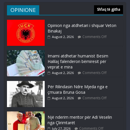
OPINIONE
Shfaq të gjitha
Opinion nga atdhetari i shquar Veton
Binakaj
Comments Off
August 2, 2026
Imami atdhetar humanist Besim
Halilaj falenderon bëmiresit për
veprat e mira
Comments Off
August 2, 2026
Për Rilindasin Ndre Mjeda nga e
çmuara Bruna Gosa
Comments Off
August 2, 2026
Një nderim meritor për Adi Veselin
nga Çlirimtarët
Comments Off
July 27, 2026