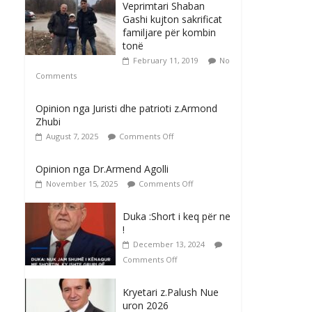
Veprimtari Shaban
Gashi kujton sakrificat
familjare për kombin
tonë
February 11, 2019
No
Comments
Opinion nga Juristi dhe patrioti z.Armond
Zhubi
August 7, 2025
Comments Off
Opinion nga Dr.Armend Agolli
November 15, 2025
Comments Off
Duka :Short i keq për ne
!
December 13, 2024
Comments Off
Kryetari z.Palush Nue
uron 2026