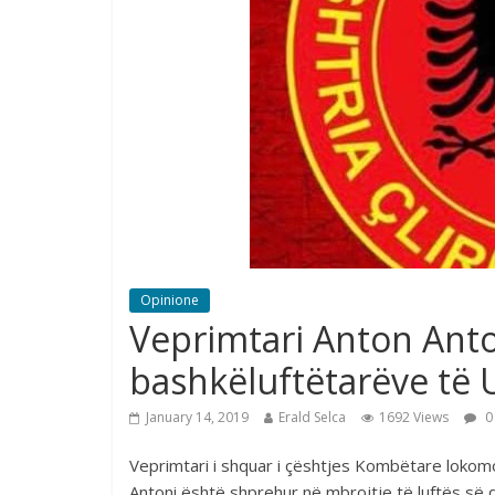
Opinione
Veprimtari Anton Anto
bashkëluftëtarëve të 
January 14, 2019
Erald Selca
1692 Views
0
Veprimtari i shquar i çështjes Kombëtare lokomoti
Antoni është shprehur në mbrojtje të luftës së d