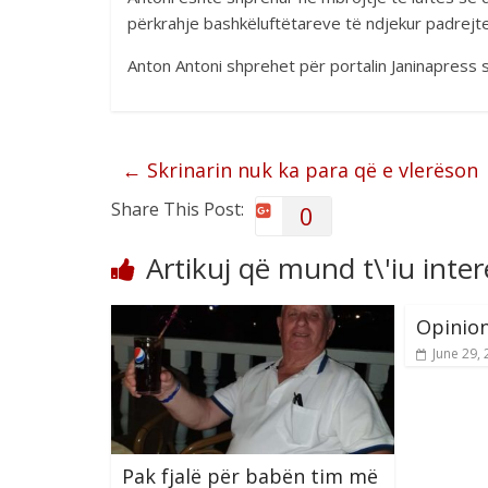
përkrahje bashkëluftëtareve të ndjekur padrejte
Anton Antoni shprehet për portalin Janinapress s
←
Skrinarin nuk ka para që e vlerëson
Share This Post:
0
Artikuj që mund t\'iu inte
Opinion
June 29,
Pak fjalë për babën tim më