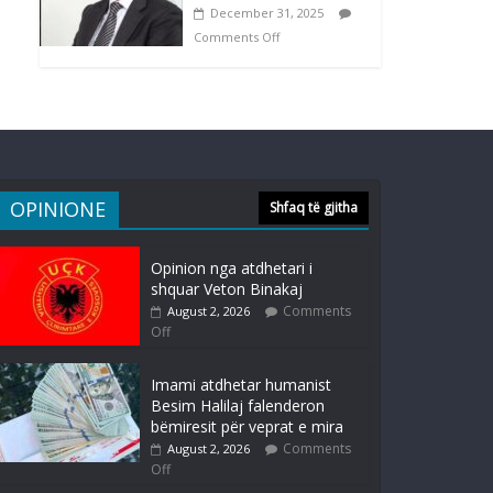
December 31, 2025
Comments Off
OPINIONE
Shfaq të gjitha
Opinion nga atdhetari i
shquar Veton Binakaj
Comments
August 2, 2026
Off
Imami atdhetar humanist
Besim Halilaj falenderon
bëmiresit për veprat e mira
Comments
August 2, 2026
Off