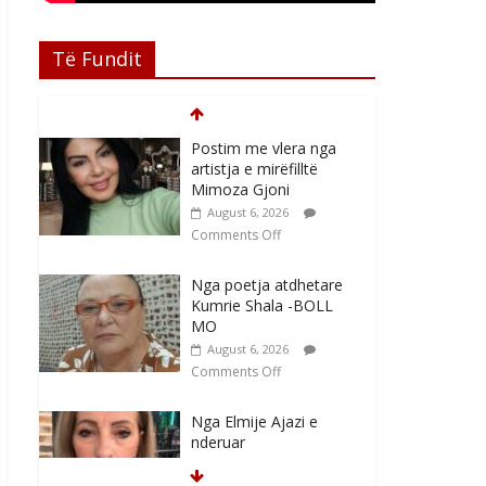
Të Fundit
Postim me vlera nga
artistja e mirëfilltë
Mimoza Gjoni
August 6, 2026
Comments Off
Nga poetja atdhetare
Kumrie Shala -BOLL
MO
August 6, 2026
Comments Off
Nga Elmije Ajazi e
nderuar
August 5, 2026