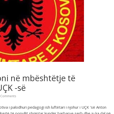
ni në mbështëtje të
UÇK -së
 Comments
va i palodhuri pedagogi ish luftëtari i njohur i UÇK ‘së Anton
rejtë të popullit shqiptar kundër barbarve serb dhe ju ka dal në