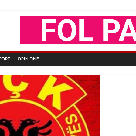
oza Gjoni
O
shtjës kombëtare
PORT
OPINIONE