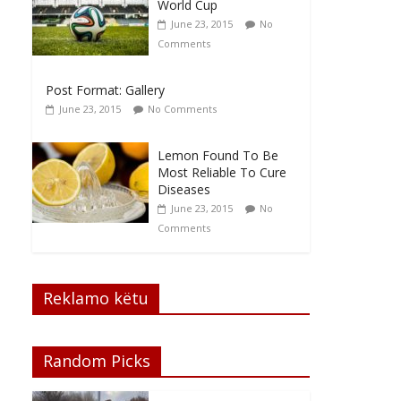
World Cup
June 23, 2015
No
Comments
Post Format: Gallery
June 23, 2015
No Comments
Lemon Found To Be
Most Reliable To Cure
Diseases
June 23, 2015
No
Comments
Reklamo këtu
Random Picks