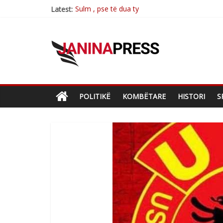
Sulm , pse të dua ty
Latest:
Postim me vlera nga artistja e mirëfilltë Mim
Nga poetja atdhetare Kumrie Shala -BOLL M
Nga Elmije Ajazi e nderuar
Brahim Çekaj njē veprimtar i respektuar i çe
POLITIKË
KOMBËTARE
HISTORI
S