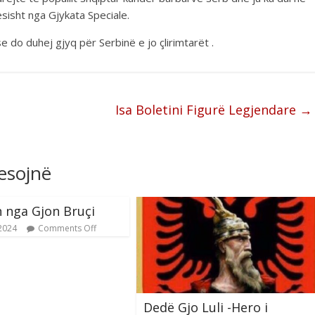
sisht nga Gjykata Speciale.
e do duhej gjyq për Serbinë e jo çlirimtarët .
Isa Boletini Figurë Legjendare
→
resojnë
 nga Gjon Bruçi
 2024
Comments Off
Dedë Gjo Luli -Hero i