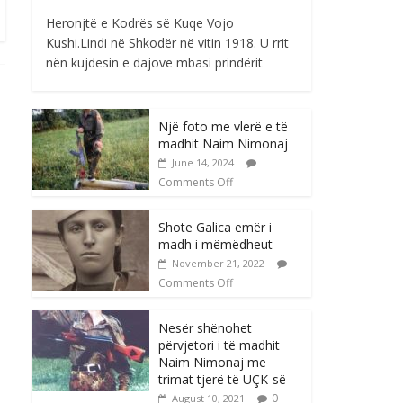
Heronjtë e Kodrës së Kuqe Vojo
Kushi.Lindi në Shkodër në vitin 1918. U rrit
nën kujdesin e dajove mbasi prindërit
Një foto me vlerë e të
madhit Naim Nimonaj
June 14, 2024
Comments Off
Shote Galica emër i
madh i mëmëdheut
November 21, 2022
Comments Off
Nesër shënohet
përvjetori i të madhit
Naim Nimonaj me
trimat tjerë të UÇK-së
0
August 10, 2021