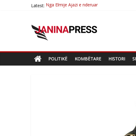
Nga Elmije Ajazi e nderuar
Latest:
Brahim Çekaj njē veprimtar i respektuar i çe
Çlirimtari Mentor Mushkolaj nderohet me mir
Çlirimtari Agron Gërvalla me takime pune në a
Mimoza Gjoni artiste e mirëfilltë e këngës shq
POLITIKË
KOMBËTARE
HISTORI
S