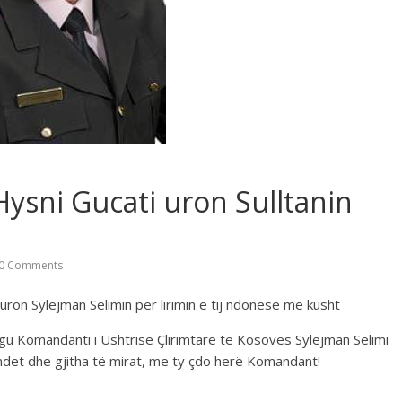
Hysni Gucati uron Sulltanin
0 Comments
ron Sylejman Selimin për lirimin e tij ndonese me kusht
rgu Komandanti i Ushtrisë Çlirimtare të Kosovës Sylejman Selimi
hëndet dhe gjitha të mirat, me ty çdo herë Komandant!