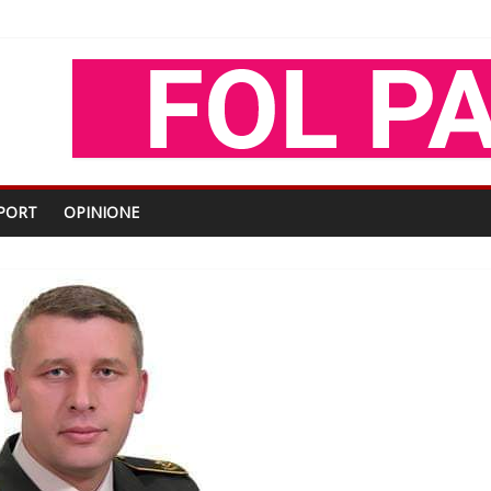
shtjës kombëtare
enjohje nga Xhevdet Qeriqi Dega e invalidëve në Fushë Kosovë
tdhe të shoqerisë Levizja
iptare
PORT
OPINIONE