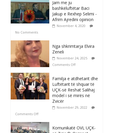
Jam me ju
bashkëluftëtar Baci
Jakup e Rexhep Selimi -
Afrim Ajredini opinion
November 4, 2020
No Comments
Nga shkrimtarja Elvira
Zeneli
November 24, 2025
Comments Off
Familja e atdhetarit dhe
Luftëtarit të shquar të
UÇK-së Reshat Salihaj
model i së mirës në
Zvicër
November 29, 2022
Comments Off
Komunikatë OVL UÇK-