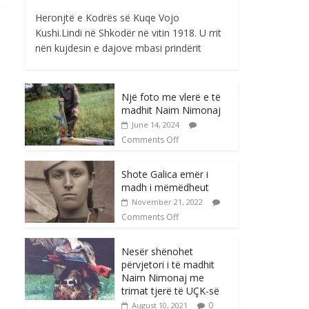
Heronjtë e Kodrës së Kuqe Vojo
Kushi.Lindi në Shkodër në vitin 1918. U rrit
nën kujdesin e dajove mbasi prindërit
Një foto me vlerë e të
madhit Naim Nimonaj
June 14, 2024
Comments Off
Shote Galica emër i
madh i mëmëdheut
November 21, 2022
Comments Off
Nesër shënohet
përvjetori i të madhit
Naim Nimonaj me
trimat tjerë të UÇK-së
0
August 10, 2021