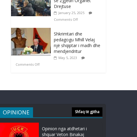
së Zgjedh Organet
Drejtuse
January 25, 2025
Comments Off
Shkrimtari dhe
pedagogu Mhill Velaj
një shqiptar i madh dhe
mendjendritur
May 5, 2023
Comments Off
OPINIONE
Shfaq të gjitha
Opinion nga atdhetari i
shquar Veton Binakaj