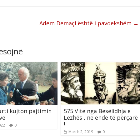
Adem Demaçi është i pavdekshëm
→
resojnë
urti kujton pajtimin
575 Vite nga Besëlidhja e
ve
Lezhës , ne ende të përçarë
!
022
0
March 2, 2019
0