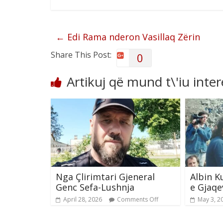
←
Edi Rama nderon Vasillaq Zërin
Share This Post:
0
Artikuj që mund t\'iu inte
Nga Çlirimtari Gjeneral
Albin K
Genc Sefa-Lushnja
e Gjaqe
April 28, 2026
Comments Off
May 3, 2