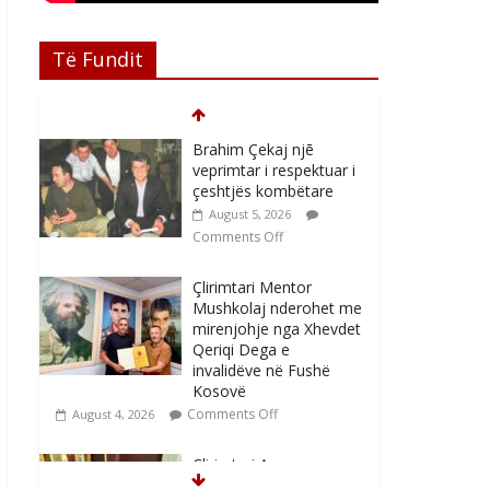
Të Fundit
Brahim Çekaj njē
veprimtar i respektuar i
çeshtjës kombëtare
August 5, 2026
Comments Off
Çlirimtari Mentor
Mushkolaj nderohet me
mirenjohje nga Xhevdet
Qeriqi Dega e
invalidëve në Fushë
Kosovë
Comments Off
August 4, 2026
Çlirimtari Agron
Gërvalla me takime