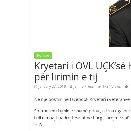
Politikë
Kryetari i OVL UÇK’së 
për lirimin e tij
January 27, 2019
Janina Press
1734 Views
Në një postim në facebook Kryetari i veteranve u
Sot morëm lajmin e shumë pritur, u lirua nga bu
i cili u mbajt padrejtësisht në burg, i urojmë s
H.G