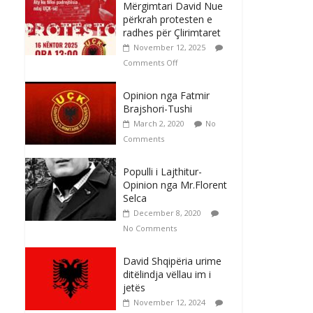
Mërgimtari David Nue
përkrah protesten e
radhes për Çlirimtaret
November 12, 2025
Comments Off
Opinion nga Fatmir
Brajshori-Tushi
March 2, 2020
No
Comments
Populli i Lajthitur-
Opinion nga Mr.Florent
Selca
December 8, 2020
No Comments
David Shqipëria urime
ditëlindja vëllau im i
jetës
November 12, 2024