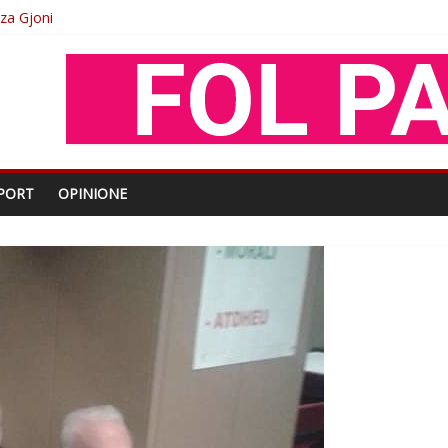
oza Gjoni
O
shtjës kombëtare
enjohje nga Xhevdet Qeriqi Dega e invalidëve në Fushë Kosovë
PORT
OPINIONE