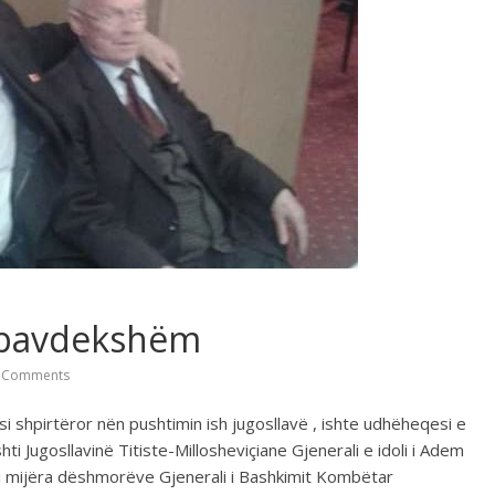
 pavdekshëm
 Comments
shpirtëror nën pushtimin ish jugosllavë , ishte udhëheqesi e
i Jugosllavinë Titiste-Millosheviçiane Gjenerali e idoli i Adem
r i mijëra dëshmorëve Gjenerali i Bashkimit Kombëtar