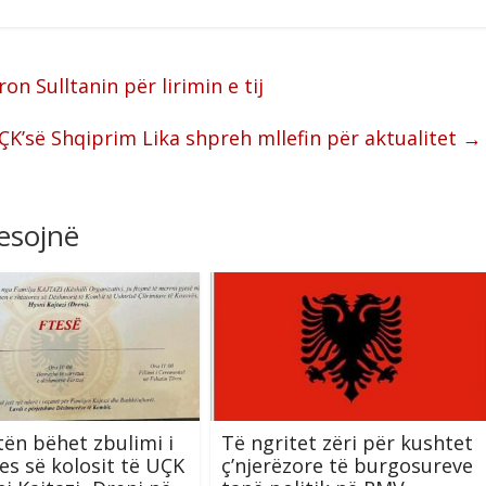
on Sulltanin për lirimin e tij
UÇK’së Shqiprim Lika shpreh mllefin për aktualitet
→
resojnë
ën bëhet zbulimi i
Të ngritet zëri për kushtet
es së kolosit të UÇK
ç’njerëzore të burgosureve