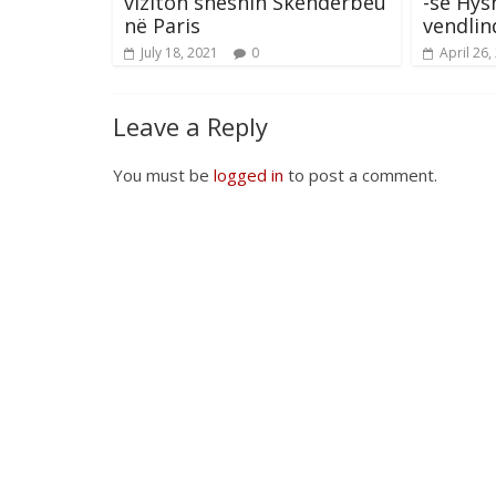
viziton sheshin Skënderbeu
-së Hys
në Paris
vendlin
July 18, 2021
0
April 26,
Leave a Reply
You must be
logged in
to post a comment.