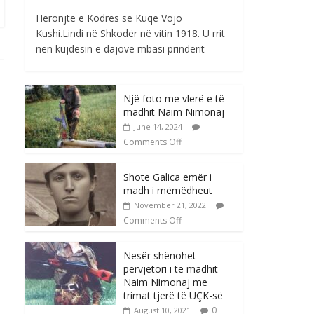
Heronjtë e Kodrës së Kuqe Vojo
Kushi.Lindi në Shkodër në vitin 1918. U rrit
nën kujdesin e dajove mbasi prindërit
Një foto me vlerë e të
madhit Naim Nimonaj
June 14, 2024
Comments Off
Shote Galica emër i
madh i mëmëdheut
November 21, 2022
Comments Off
Nesër shënohet
përvjetori i të madhit
Naim Nimonaj me
trimat tjerë të UÇK-së
0
August 10, 2021