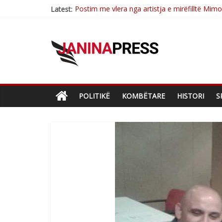
Postim me vlera nga artistja e mirëfilltë Mim
Latest:
Nga poetja atdhetare Kumrie Shala -BOLL M
Nga Elmije Ajazi e nderuar
Brahim Çekaj njē veprimtar i respektuar i çe
Çlirimtari Mentor Mushkolaj nderohet me mir
POLITIKË
KOMBËTARE
HISTORI
S