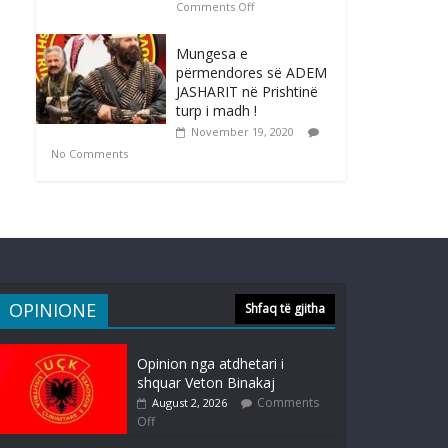
Comments Off
Mungesa e
përmendores së ADEM
JASHARIT në Prishtinë
turp i madh !
November 19, 2020
No Comments
OPINIONE
Shfaq të gjitha
Opinion nga atdhetari i
shquar Veton Binakaj
Comments
August 2, 2026
Off