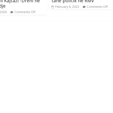
ni Kajtazi -Dreni në
tanë politik në RMV
dje
February 8, 2023
Comments Off
 2026
Comments Off