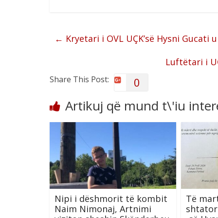
←
Kryetari i OVL UÇK’së Hysni Gucati ur
Luftëtari i 
Share This Post:
0
Artikuj që mund t\'iu inte
Nipi i dëshmorit të kombit
Të mart
Naim Nimonaj, Artnimi
shtator