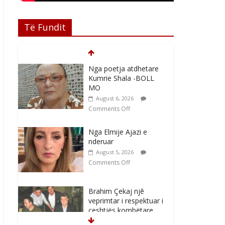
Të Fundit
Nga poetja atdhetare
Kumrie Shala -BOLL
MO
August 6, 2026
Comments Off
Nga Elmije Ajazi e
nderuar
August 5, 2026
Comments Off
Brahim Çekaj njē
veprimtar i respektuar i
çeshtjës kombëtare
August 5, 2026