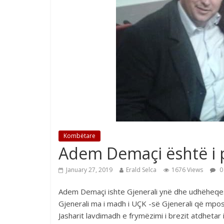
Kombëtare
Adem Demaçi është i
January 27, 2019
Erald Selca
1676 Views
0
Adem Demaçi ishte Gjenerali ynë dhe udhëheqesi 
Gjenerali ma i madh i UÇK -së Gjenerali që mposht
Jasharit lavdimadh e frymëzimi i brezit atdheta