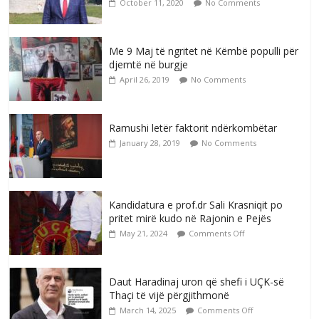
October 11, 2020
No Comments
Me 9 Maj të ngritet në Këmbë populli për
djemtë në burgje
April 26, 2019
No Comments
Ramushi letër faktorit ndërkombëtar
January 28, 2019
No Comments
Kandidatura e prof.dr Sali Krasniqit po
pritet mirë kudo në Rajonin e Pejës
May 21, 2024
Comments Off
Daut Haradinaj uron që shefi i UÇK-së
Thaçi të vijë përgjithmonë
March 14, 2025
Comments Off