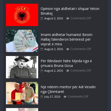
Opinion nga atdhetari i shquar Veton
Binakaj
Comments Off
August 2, 2026
Imami atdhetar humanist Besim
Halilaj falenderon bëmiresit për
veprat e mira
Comments Off
August 2, 2026
Për Rilindasin Ndre Mjeda nga e
çmuara Bruna Gosa
Comments Off
August 2, 2026
Një nderim meritor për Adi Veselin
nga Çlirimtarët
Comments Off
July 27, 2026