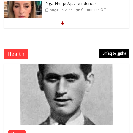
Nga Elmije Ajazi e nderuar
Comments Off
August 5, 2026
Brahim Çekaj njē veprimtar i respektuar i
çeshtjës kombëtare
Comments Off
August 5, 2026
Health
Shfaq të gjitha
Çlirimtari Mentor Mushkolaj nderohet
me mirenjohje nga Xhevdet Qeriqi Dega
e invalidëve në Fushë Kosovë
Comments Off
August 4, 2026
Sulm , pse të dua ty
Comments Off
August 8, 2026