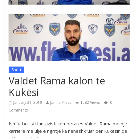
Sport
Valdet Rama kalon te
Kukësi
January 31, 2019
Janina Press
1582 Views
0
Comments
Ish futbollisti fantazisti kombëtares Valdet Rama me një
karrierë me ulje e ngritje ka nënëshkruar për Kukësin që