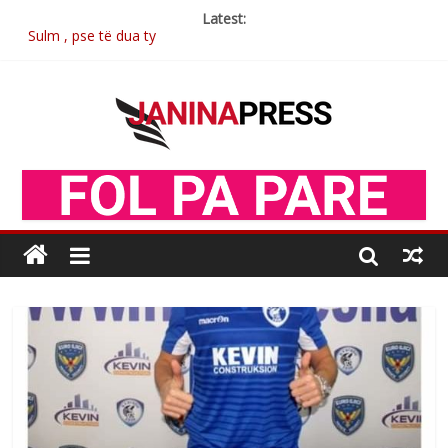
Latest:
Sulm , pse të dua ty
Postim me vlera nga artistja e mirëfilltë Mimoza Gjoni
Nga poetja atdhetare Kumrie Shala -BOLL MO
Nga Elmije Ajazi e nderuar
Brahim Çekaj njē veprimtar i respektuar i çeshtjës kombëtare