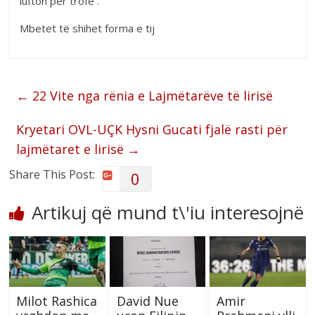
lufton për trofe .
Mbetet të shihet forma e tij
←
22 Vite nga rënia e Lajmëtarëve të lirisë
Kryetari OVL-UÇK Hysni Gucati fjalë rasti për
lajmëtaret e lirisë
→
Share This Post:
0
Artikuj që mund t\'iu interesojnë
Milot Rashica
David Nue
Amir