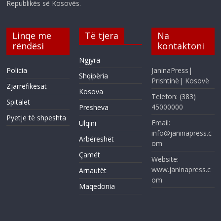
Republikës së Kosovës.
Linqe me
Të tjera
Na
rëndësi
kontaktoni
Ngjyra
Policia
JaninaPress|
Shqipëria
Prishtinë| Kosovë
Zjarrëfikësat
Kosova
Telefon: (383)
Spitalet
45000000
Presheva
Pyetje të shpeshta
Email:
Ulqini
info@janinapress.c
Arbëreshët
om
Çamët
Website:
www.janinapress.c
Arnautët
om
Maqedonia