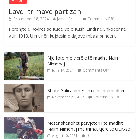
Histori
Lavdi trimave partizan
September 18, 2024
Janina Press
Comments Off
Heronjtë e Kodrës së Kuqe Vojo Kushi.Lindi në Shkodër në
vitin 1918. U rrit nën kujdesin e dajove mbasi prindërit
Një foto me vlerë e të madhit Naim
Nimonaj
Comments Off
June 14, 2024
Shote Galica emër i madh i mëmëdheut
Comments Off
November 21, 2022
Nesër shënohet përvjetori i të madhit
Naim Nimonaj me trimat tjerë të UÇK-së
0
August 10, 2021