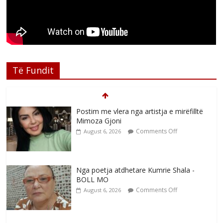
Të Fundit
Postim me vlera nga artistja e mirëfilltë
Mimoza Gjoni
Comments Off
August 6, 2026
Nga poetja atdhetare Kumrie Shala -
BOLL MO
Comments Off
August 6, 2026