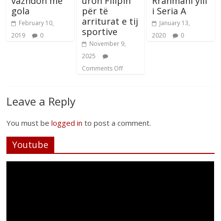
vazhdon me
uron Filipin
Rrahmani ylli
gola
për të
i Seria A
arriturat e tij
February 10,
January 13,
sportive
2019
0
2020
0
November 9,
2025
Comments Off
Leave a Reply
You must be
logged in
to post a comment.
Youtube