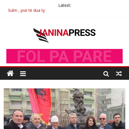
Latest:
Sulm , pse të dua ty
Postim me vlera nga artistja e mirëfilltë Mimoza Gjoni
Nga poetja atdhetare Kumrie Shala -BOLL MO
Nga Elmije Ajazi e nderuar
Brahim Çekaj njē veprimtar i respektuar i çeshtjës kombëtare