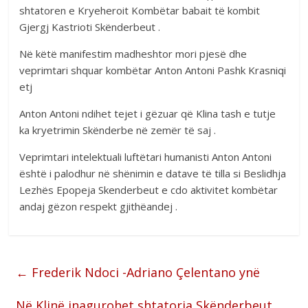
shtatoren e Kryeheroit Kombëtar babait të kombit
Gjergj Kastrioti Skënderbeut .
Në këtë manifestim madheshtor mori pjesë dhe
veprimtari shquar kombëtar Anton Antoni Pashk Krasniqi
etj
Anton Antoni ndihet tejet i gëzuar që Klina tash e tutje
ka kryetrimin Skënderbe në zemër të saj .
Veprimtari intelektuali luftëtari humanisti Anton Antoni
është i palodhur në shënimin e datave të tilla si Beslidhja
Lezhës Epopeja Skenderbeut e cdo aktivitet kombëtar
andaj gëzon respekt gjithëandej .
←
Frederik Ndoci -Adriano Çelentano ynë
Në Klinë inagurohet shtatorja Skënderbeut