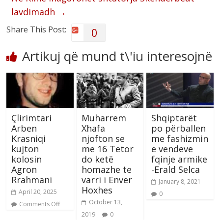
lavdimadh
→
Share This Post:
0
Artikuj që mund t\'iu interesojnë
Çlirimtari
Muharrem
Shqiptarët
Arben
Xhafa
po përballen
Krasniqi
njofton se
me fashizmin
kujton
me 16 Tetor
e vendeve
kolosin
do ketë
fqinje armike
Agron
homazhe te
-Erald Selca
Rrahmani
varri i Enver
January 8, 2021
Hoxhes
April 20, 2025
0
October 13,
Comments Off
2019
0