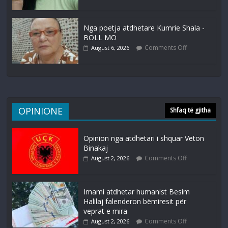
Nga poetja atdhetare Kumrie Shala -
BOLL MO
Comments Off
August 6, 2026
OPINIONE
Shfaq të gjitha
Opinion nga atdhetari i shquar Veton
Binakaj
Comments Off
August 2, 2026
Imami atdhetar humanist Besim
Halilaj falenderon bëmiresit për
veprat e mira
Comments Off
August 2, 2026