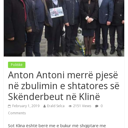
Politikë
Anton Antoni merrë pjesë
në zbulimin e shtatores së
Skënderbeut në Klinë
February 1, 2019
Erald Selca
2151 Views
0
Comments
Sot Klina është berë me e bukur më shqiptare me