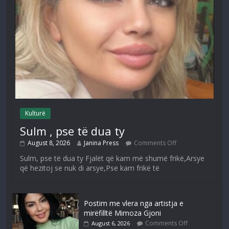
Kulturë
Sulm , pse të dua ty
August 8, 2026
Janina Press
Comments Off
Sulm, pse të dua ty Fjalët që kam më shumë frikë,Arsye
që hezitoj se nuk di arsye,Pse kam frikë të
Postim me vlera nga artistja e
mirëfilltë Mimoza Gjoni
Comments Off
August 6, 2026