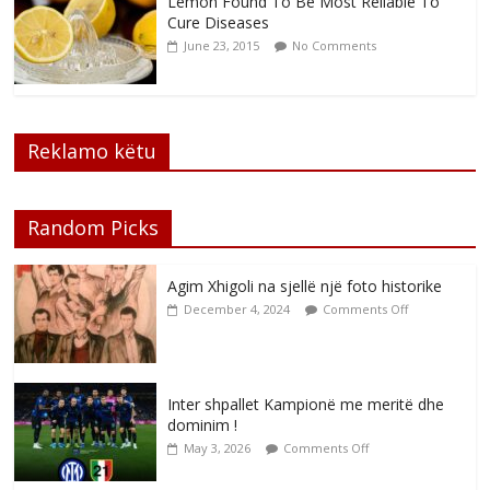
Lemon Found To Be Most Reliable To
Cure Diseases
June 23, 2015
No Comments
Reklamo këtu
Random Picks
Agim Xhigoli na sjellë një foto historike
December 4, 2024
Comments Off
Inter shpallet Kampionë me meritë dhe
dominim !
May 3, 2026
Comments Off