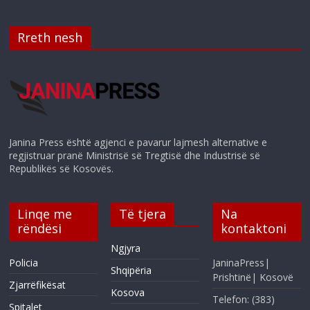
Rreth nesh
Janina Press është agjenci e pavarur lajmesh alternative e
regjistruar pranë Ministrisë së Tregtisë dhe Industrisë së
Republikës së Kosovës.
Linqe me
Të tjera
Na
rëndësi
kontaktoni
Ngjyra
Policia
JaninaPress|
Shqipëria
Prishtinë| Kosovë
Zjarrëfikësat
Kosova
Telefon: (383)
Spitalet