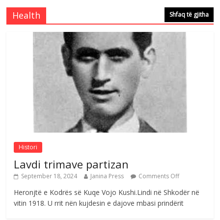
Comments Off
August 5, 2026
Health
Shfaq të gjitha
Çlirimtari Mentor Mushkolaj nderohet
me mirenjohje nga Xhevdet Qeriqi Dega
e invalidëve në Fushë Kosovë
Comments Off
August 4, 2026
Sulm , pse të dua ty
Comments Off
August 8, 2026
Histori
Lavdi trimave partizan
September 18, 2024
Janina Press
Comments Off
Heronjtë e Kodrës së Kuqe Vojo Kushi.Lindi në Shkodër në
vitin 1918. U rrit nën kujdesin e dajove mbasi prindërit