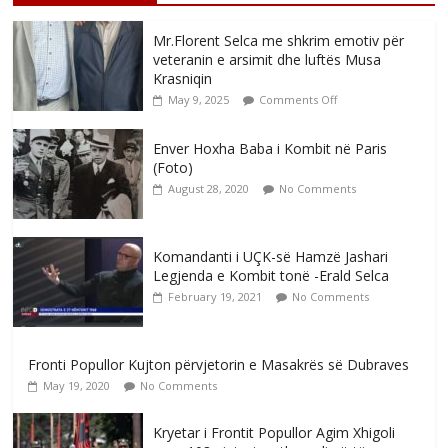
Mr.Florent Selca me shkrim emotiv për
veteranin e arsimit dhe luftës Musa
Krasniqin
May 9, 2025
Comments Off
Enver Hoxha Baba i Kombit në Paris
(Foto)
August 28, 2020
No Comments
Komandanti i UÇK-së Hamzë Jashari
Legjenda e Kombit tonë -Erald Selca
February 19, 2021
No Comments
Fronti Popullor Kujton përvjetorin e Masakrës së Dubraves
May 19, 2020
No Comments
Kryetar i Frontit Popullor Agim Xhigoli