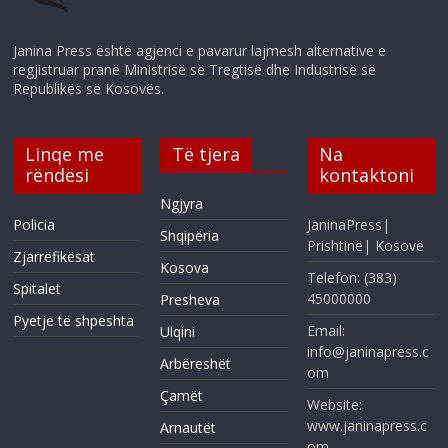
Janina Press është agjenci e pavarur lajmesh alternative e
regjistruar pranë Ministrisë së Tregtisë dhe Industrisë së
Republikës së Kosovës.
Linqe me
Të tjera
Na
rëndësi
kontaktoni
Ngjyra
Policia
JaninaPress|
Shqipëria
Prishtinë| Kosovë
Zjarrëfikësat
Kosova
Telefon: (383)
Spitalet
45000000
Presheva
Pyetje të shpeshta
Email:
Ulqini
info@janinapress.c
Arbëreshët
om
Çamët
Website:
www.janinapress.c
Arnautët
om