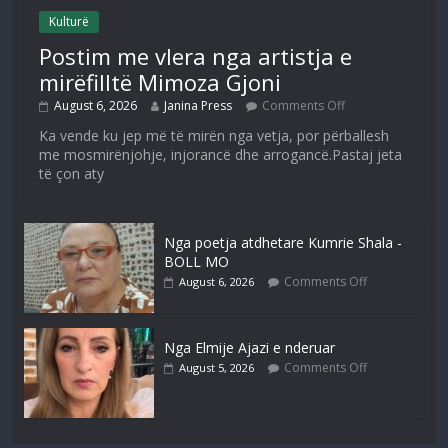
Kulturë
Postim me vlera nga artistja e
mirëfilltë Mimoza Gjoni
August 6, 2026
Janina Press
Comments Off
Ka vende ku jep më të mirën nga vetja, por përballesh
me mosmirënjohje, injorancë dhe arrogancë.Pastaj jeta
të çon aty
Nga poetja atdhetare Kumrie Shala -
BOLL MO
Comments Off
August 6, 2026
Nga Elmije Ajazi e nderuar
Comments Off
August 5, 2026