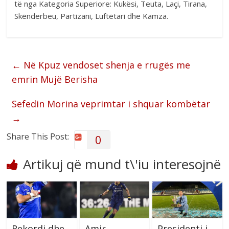
të nga Kategoria Superiore: Kukësi, Teuta, Laçi, Tirana,
Skënderbeu, Partizani, Luftëtari dhe Kamza.
←
Në Kpuz vendoset shenja e rrugës me
emrin Mujë Berisha
Sefedin Morina veprimtar i shquar kombëtar
→
Share This Post:
0
Artikuj që mund t\'iu interesojnë
Rekordi dhe
Amir
Presidenti i