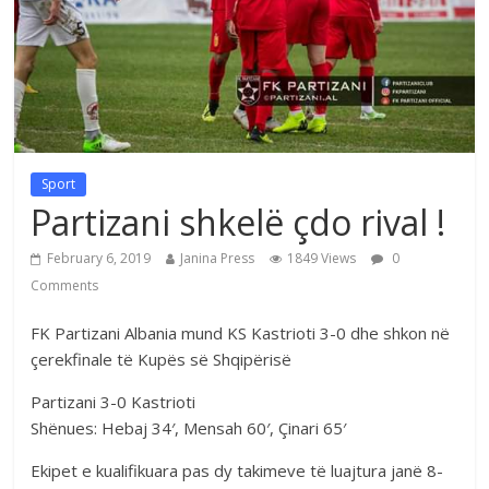
Sport
Partizani shkelë çdo rival !
February 6, 2019
Janina Press
1849 Views
0
Comments
FK Partizani Albania mund KS Kastrioti 3-0 dhe shkon në
çerekfinale të Kupës së Shqipërisë
Partizani 3-0 Kastrioti
Shënues: Hebaj 34′, Mensah 60′, Çinari 65′
Ekipet e kualifikuara pas dy takimeve të luajtura janë 8-