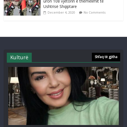
uron 108 vjetorin e themelimit të
Ushtrisë Shqiptare
December 4, 2020
No Comments
Kulturë
Shfaq të gjitha