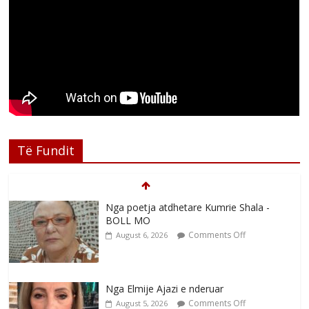
Të Fundit
Nga poetja atdhetare Kumrie Shala -
BOLL MO
Comments Off
August 6, 2026
Nga Elmije Ajazi e nderuar
Comments Off
August 5, 2026