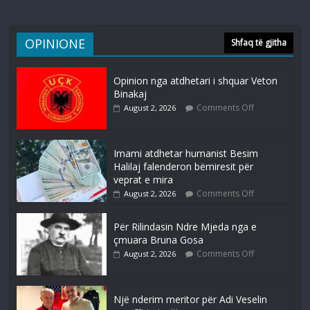
OPINIONE
Shfaq të gjitha
Opinion nga atdhetari i shquar Veton
Binakaj
Comments Off
August 2, 2026
Imami atdhetar humanist Besim
Halilaj falenderon bëmiresit për
veprat e mira
Comments Off
August 2, 2026
Për Rilindasin Ndre Mjeda nga e
çmuara Bruna Gosa
Comments Off
August 2, 2026
Një nderim meritor për Adi Veselin