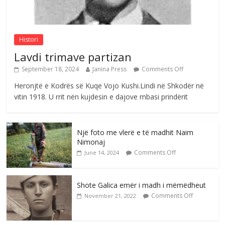
Mimoza Gjoni
Comments Off
August 6, 2026
Histori
Lavdi trimave partizan
September 18, 2024
Janina Press
Comments Off
Heronjtë e Kodrës së Kuqe Vojo Kushi.Lindi në Shkodër në
vitin 1918. U rrit nën kujdesin e dajove mbasi prindërit
Një foto me vlerë e të madhit Naim
Nimonaj
Comments Off
June 14, 2024
Shote Galica emër i madh i mëmëdheut
Comments Off
November 21, 2022