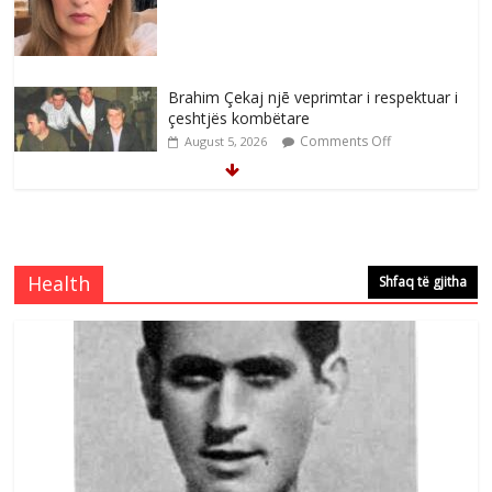
Brahim Çekaj njē veprimtar i respektuar i
çeshtjës kombëtare
Comments Off
August 5, 2026
Çlirimtari Mentor Mushkolaj nderohet
me mirenjohje nga Xhevdet Qeriqi Dega
e invalidëve në Fushë Kosovë
Health
Shfaq të gjitha
Comments Off
August 4, 2026
Çlirimtari Agron Gërvalla me takime pune
në atdhe të shoqerisë Levizja
Comments Off
August 3, 2026
Postim me vlera nga artistja e mirëfilltë