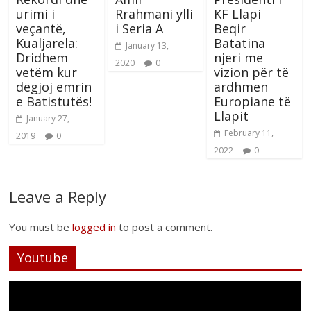
urimi i
Rrahmani ylli
KF Llapi
veçantë,
i Seria A
Beqir
Kualjarela:
Batatina
January 13,
Dridhem
njeri me
2020
0
vetëm kur
vizion për të
dëgjoj emrin
ardhmen
e Batistutës!
Europiane të
Llapit
January 27,
February 11,
2019
0
2022
0
Leave a Reply
You must be
logged in
to post a comment.
Youtube