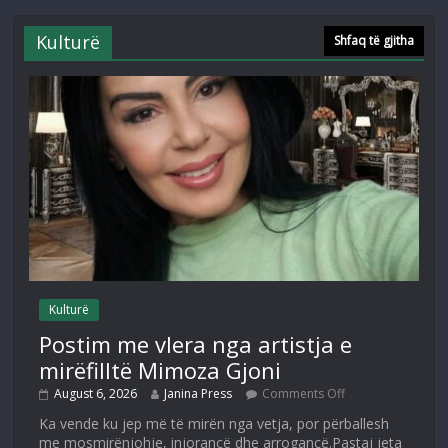
Kulturë
Shfaq të gjitha
Kulturë
Postim me vlera nga artistja e
mirëfilltë Mimoza Gjoni
August 6, 2026
Janina Press
Comments Off
Ka vende ku jep më të mirën nga vetja, por përballesh
me mosmirënjohje, injorancë dhe arrogancë.Pastaj jeta