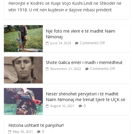
Heronjtë e Kodrës së Kuqe Vojo Kushi.Lindi në Shkodër në
vitin 1918. U rrit nën kujdesin e dajove mbasi prindërit
Një foto me vlerë e të madhit Naim
Nimonaj
Comments Off
June 14, 2024
Shote Galica emër i madh i mëmëdheut
Comments Off
November 21, 2022
Nesër shënohet përvjetori i të madhit
Naim Nimonaj me trimat tjerë të UÇK-së
0
August 10, 2021
Historia ushtarit të panjohur!
0
May 18, 2021