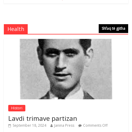
Çlirimtari Mentor Mushkolaj nderohet
me mirenjohje nga Xhevdet Qeriqi Dega
e invalidëve në Fushë Kosovë
Health
Shfaq të gjitha
Comments Off
August 4, 2026
Çlirimtari Agron Gërvalla me takime pune
në atdhe të shoqerisë Levizja
Comments Off
August 3, 2026
Postim me vlera nga artistja e mirëfilltë
Mimoza Gjoni
Comments Off
August 6, 2026
Histori
Lavdi trimave partizan
September 18, 2024
Janina Press
Comments Off