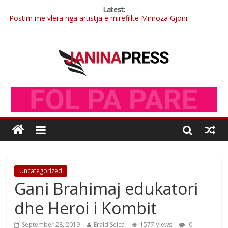
Latest:
Postim me vlera nga artistja e mirëfilltë Mimoza Gjoni
Nga poetja atdhetare Kumrie Shala -BOLL MO
Nga Elmije Ajazi e nderuar
Brahim Çekaj njē veprimtar i respektuar i çeshtjës kombëtare
Çlirimtari Mentor Mushkolaj nderohet me mirenjohje nga
Xhevdet Qeriqi Dega e invalidëve në Fushë Kosovë
Uncategorized
Gani Brahimaj edukatori
dhe Heroi i Kombit
September 28, 2019
Erald Selca
1577 Views
0