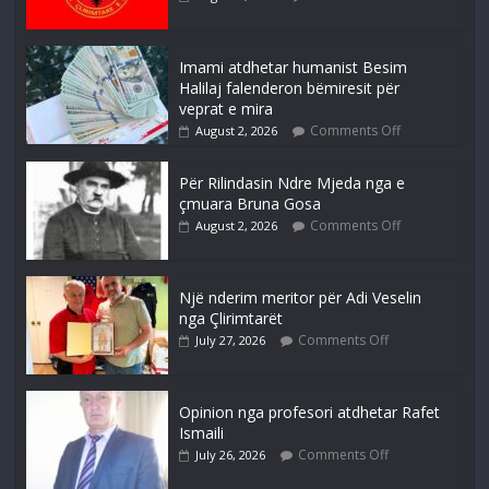
Imami atdhetar humanist Besim
Halilaj falenderon bëmiresit për
veprat e mira
Comments Off
August 2, 2026
Për Rilindasin Ndre Mjeda nga e
çmuara Bruna Gosa
Comments Off
August 2, 2026
Një nderim meritor për Adi Veselin
nga Çlirimtarët
Comments Off
July 27, 2026
Opinion nga profesori atdhetar Rafet
Ismaili
Comments Off
July 26, 2026