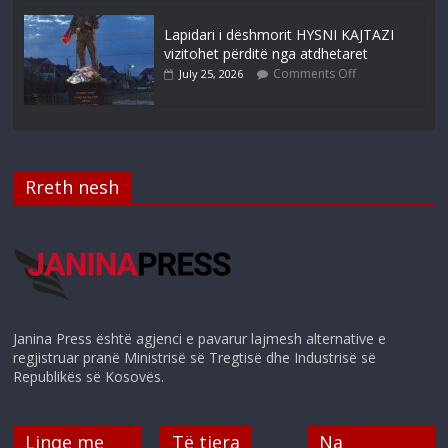
Lapidari i dëshmorit HYSNI KAJTAZI
vizitohet përditë nga atdhetaret
Comments Off
July 25, 2026
Rreth nesh
Janina Press është agjenci e pavarur lajmesh alternative e
regjistruar pranë Ministrisë së Tregtisë dhe Industrisë së
Republikës së Kosovës.
Linqe me
Të tjera
Na