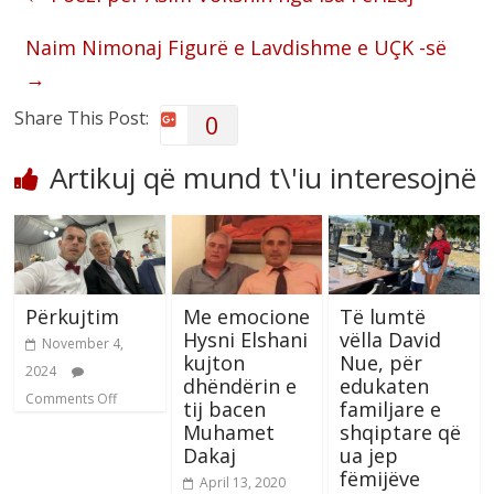
Naim Nimonaj Figurë e Lavdishme e UÇK -së
→
Share This Post:
0
Artikuj që mund t\'iu interesojnë
Përkujtim
Me emocione
Të lumtë
Hysni Elshani
vëlla David
November 4,
kujton
Nue, për
2024
dhëndërin e
edukaten
Comments Off
tij bacen
familjare e
Muhamet
shqiptare që
Dakaj
ua jep
fëmijëve
April 13, 2020