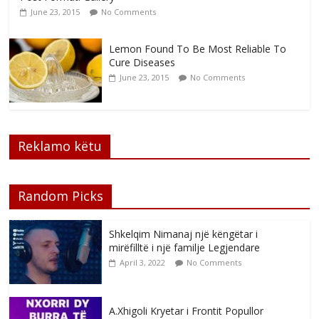
June 23, 2015
No Comments
Lemon Found To Be Most Reliable To
Cure Diseases
June 23, 2015
No Comments
Reklamo këtu
Random Picks
Shkelqim Nimanaj një këngëtar i
mirëfilltë i një familje Legjendare
April 3, 2022
No Comments
A.Xhigoli Kryetar i Frontit Popullor