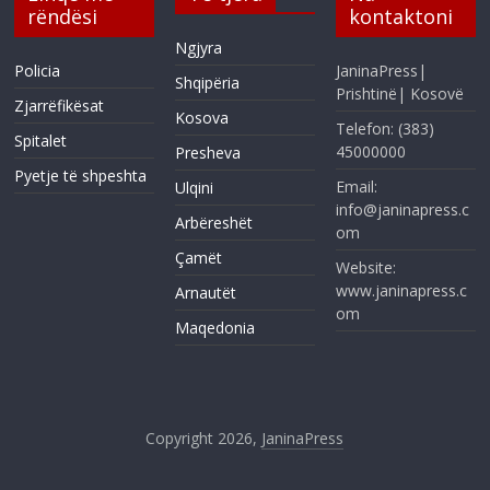
rëndësi
kontaktoni
Ngjyra
Policia
JaninaPress|
Shqipëria
Prishtinë| Kosovë
Zjarrëfikësat
Kosova
Telefon: (383)
Spitalet
45000000
Presheva
Pyetje të shpeshta
Email:
Ulqini
info@janinapress.c
Arbëreshët
om
Çamët
Website:
www.janinapress.c
Arnautët
om
Maqedonia
Copyright 2026,
JaninaPress