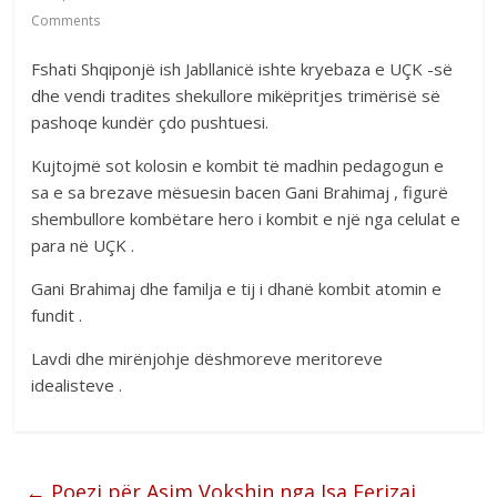
Comments
Fshati Shqiponjë ish Jabllanicë ishte kryebaza e UÇK -së
dhe vendi tradites shekullore mikëpritjes trimërisë së
pashoqe kundër çdo pushtuesi.
Kujtojmë sot kolosin e kombit të madhin pedagogun e
sa e sa brezave mësuesin bacen Gani Brahimaj , figurë
shembullore kombëtare hero i kombit e një nga celulat e
para në UÇK .
Gani Brahimaj dhe familja e tij i dhanë kombit atomin e
fundit .
Lavdi dhe mirënjohje dëshmoreve meritoreve
idealisteve .
←
Poezi për Asim Vokshin nga Isa Ferizaj