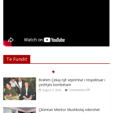
Të Fundit
Brahim Çekaj njē veprimtar i respektuar i
çeshtjës kombëtare
Comments Off
August 5, 2026
Çlirimtari Mentor Mushkolaj nderohet