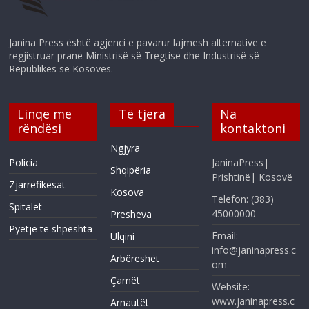
Janina Press është agjenci e pavarur lajmesh alternative e
regjistruar pranë Ministrisë së Tregtisë dhe Industrisë së
Republikës së Kosovës.
Linqe me
Të tjera
Na
rëndësi
kontaktoni
Ngjyra
Policia
JaninaPress|
Shqipëria
Prishtinë| Kosovë
Zjarrëfikësat
Kosova
Telefon: (383)
Spitalet
45000000
Presheva
Pyetje të shpeshta
Email:
Ulqini
info@janinapress.c
Arbëreshët
om
Çamët
Website:
www.janinapress.c
Arnautët