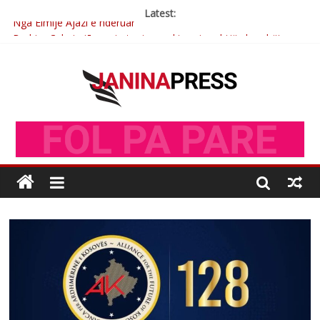
Latest:
Nga Elmije Ajazi e nderuar
Brahim Çekaj njē veprimtar i respektuar i çeshtjës kombëtare
Çlirimtari Mentor Mushkolaj nderohet me mirenjohje nga
Xhevdet Qeriqi Dega e invalidëve në Fushë Kosovë
Çlirimtari Agron Gërvalla me takime pune në atdhe të shoqerisë
Levizja
Mimoza Gjoni artiste e mirëfilltë e këngës shqiptare