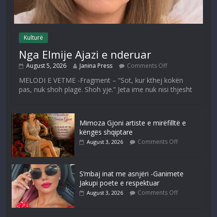
Kulturë
Nga Elmije Ajazi e nderuar
August 5, 2026
Janina Press
Comments Off
MELODI E VETME -Fragment – “Sot, kur kthej kokën
pas, nuk shoh plagë. Shoh yje.” Jeta ime nuk nisi thjesht
Mimoza Gjoni artiste e mirëfilltë e
këngës shqiptare
Comments Off
August 3, 2026
S’mbaj inat me asnjëri -Ganimete
Jakupi poete e respektuar
Comments Off
August 3, 2026