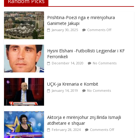
Random Picks
Prishtina-Poezi nga e mirënjohura
Ganimete Jakupi
January 30, 2025
Comments Off
Hysni Elshani -Futbollisti Legjendar i KF
Ferronikeli
December 14, 2020
No Comments
UÇK-ja Krenaria e Kombit
January 14, 2019
No Comments
Aktorja e mirënjohur znj.Ilirida Ismajli
atdhetare e shquar
February 28, 2024
Comments Off