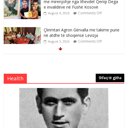
me mirenjohje nga Xhevdet Qeriqi Dega
e invalidëve në Fushë Kosovë
Comments Off
August 4, 2026
Çlirimtari Agron Gërvalla me takime pune
në atdhe të shoqerisë Levizja
Comments Off
August 3, 2026
Mimoza Gjoni artiste e mirëfilltë e
këngës shqiptare
Comments Off
August 3, 2026
Health
Shfaq të gjitha
S’mbaj inat me asnjëri -Ganimete Jakupi
poete e respektuar
Comments Off
August 3, 2026