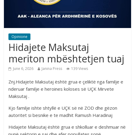
Opinione
Hidajete Maksutaj
meriton mbështetjen tuaj
June 6, 2026
Janina Press
139 Views
Znj.Hidajete Maksutaj është grua e çeliktë nga familje e
nderuar familje e heroines koloses së UÇK Mirvete
Maksutaj .
Kjo familje ishte shtyllë e UÇK së në ZOD dhe gëzon
autoritet si besnike e te madhit Ramush Haradinaj
Hidajete Maksutaj është grua e shkolluar e deshmuar në
punë sektorin e saj dhe afer popullates sonë .