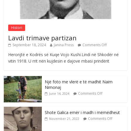
Nga Elmije Ajazi e nderuar
Comments Off
August 5, 2026
Histori
Lavdi trimave partizan
September 18, 2024
Janina Press
Comments Off
Heronjtë e Kodrës së Kuqe Vojo Kushi.Lindi në Shkodër në
vitin 1918. U rrit nën kujdesin e dajove mbasi prindërit
Një foto me vlerë e të madhit Naim
Nimonaj
Comments Off
June 14, 2024
Shote Galica emër i madh i mëmëdheut
Comments Off
November 21, 2022