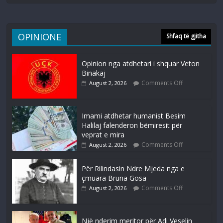
OPINIONE
Shfaq të gjitha
Opinion nga atdhetari i shquar Veton
Binakaj
Comments Off
August 2, 2026
Imami atdhetar humanist Besim
Halilaj falenderon bëmiresit për
veprat e mira
Comments Off
August 2, 2026
Për Rilindasin Ndre Mjeda nga e
çmuara Bruna Gosa
Comments Off
August 2, 2026
Një nderim meritor për Adi Veselin