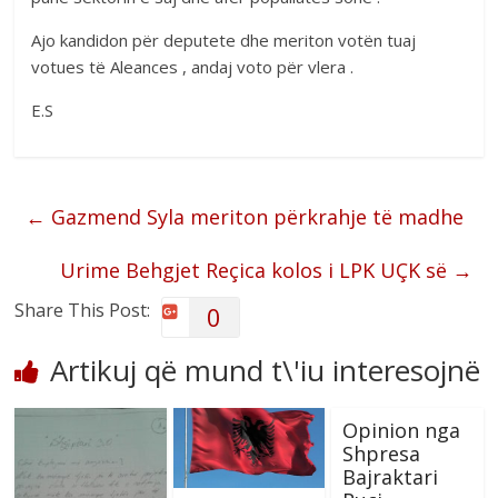
Ajo kandidon për deputete dhe meriton votën tuaj
votues të Aleances , andaj voto për vlera .
E.S
←
Gazmend Syla meriton përkrahje të madhe
Urime Behgjet Reçica kolos i LPK UÇK së
→
Share This Post:
0
Artikuj që mund t\'iu interesojnë
Opinion nga
Shpresa
Bajraktari