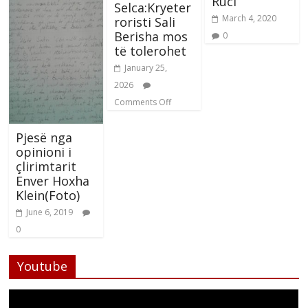
Ruci
Selca:Kryeter
March 4, 2020
roristi Sali
Berisha mos
0
të tolerohet
January 25,
2026
Comments Off
Pjesë nga
opinioni i
çlirimtarit
Enver Hoxha
Klein(Foto)
June 6, 2019
0
Youtube