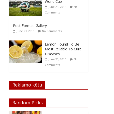
World Cup
June 23, 2015
No
Comments
Post Format: Gallery
June 23, 2015
No Comments
Lemon Found To Be
Most Reliable To Cure
Diseases
June 23, 2015
No
Comments
Reklamo këtu
Random Picks