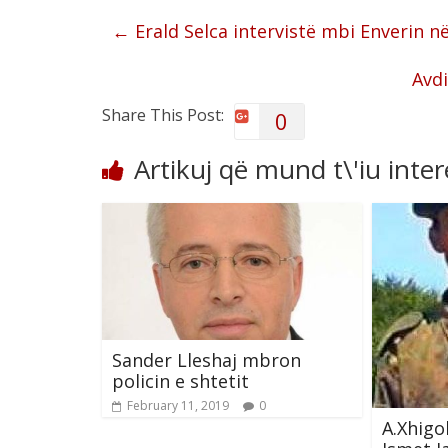
←
Erald Selca intervistë mbi Enverin 
Avdi
Share This Post:
0
Artikuj që mund t\'iu inte
Sander Lleshaj mbron
policin e shtetit
February 11, 2019
0
A.Xhigo