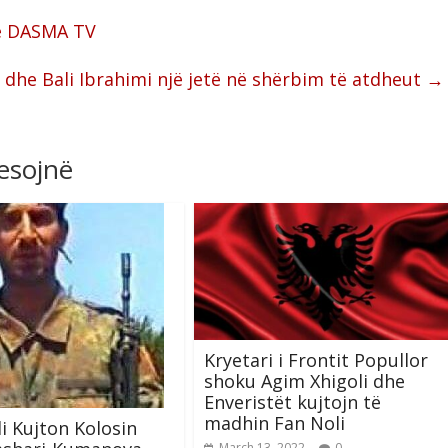
në DASMA TV
 dhe Bali Ibrahimi një jetë në shërbim të atdheut
→
resojnë
Kryetari i Frontit Popullor
shoku Agim Xhigoli dhe
Enveristët kujtojn të
madhin Fan Noli
li Kujton Kolosin
March 13, 2022
0