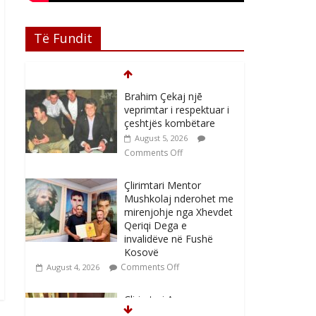
Të Fundit
Brahim Çekaj njē
veprimtar i respektuar i
çeshtjës kombëtare
August 5, 2026
Comments Off
Çlirimtari Mentor
Mushkolaj nderohet me
mirenjohje nga Xhevdet
Qeriqi Dega e
invalidëve në Fushë
Kosovë
Comments Off
August 4, 2026
Çlirimtari Agron
Gërvalla me takime