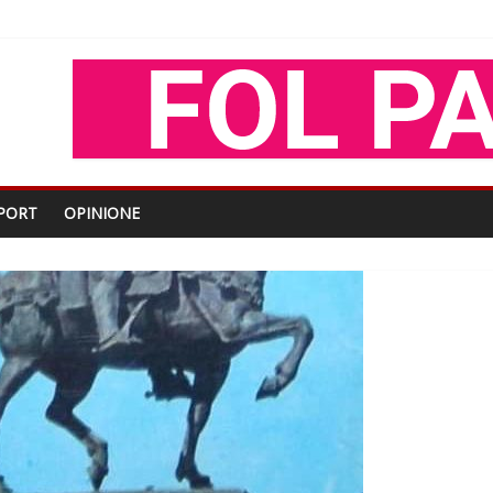
shtjës kombëtare
enjohje nga Xhevdet Qeriqi Dega e invalidëve në Fushë Kosovë
tdhe të shoqerisë Levizja
iptare
PORT
OPINIONE