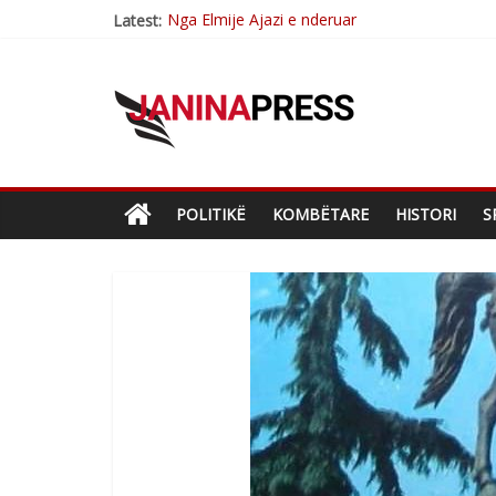
Nga Elmije Ajazi e nderuar
Latest:
Brahim Çekaj njē veprimtar i respektuar i çe
Çlirimtari Mentor Mushkolaj nderohet me mir
Çlirimtari Agron Gërvalla me takime pune në a
Mimoza Gjoni artiste e mirëfilltë e këngës shq
POLITIKË
KOMBËTARE
HISTORI
S