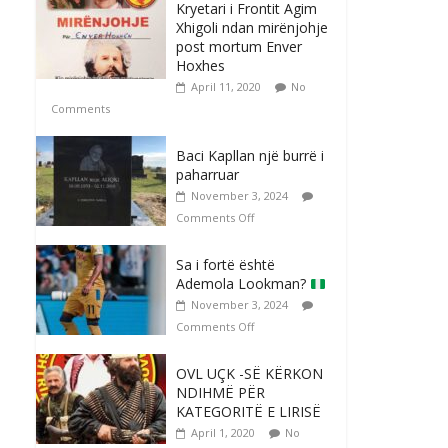
Kryetari i Frontit Agim
Xhigoli ndan mirënjohje
post mortum Enver
Hoxhes
April 11, 2020
No
Comments
Baci Kapllan një burrë i
paharruar
November 3, 2024
Comments Off
Sa i fortë është
Ademola Lookman?
November 3, 2024
Comments Off
OVL UÇK -SË KËRKON
NDIHMË PËR
KATEGORITË E LIRISË
April 1, 2020
No