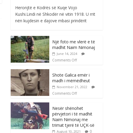
Heronjtë e Kodrës së Kuqe Vojo
Kushi.Lindi në Shkodër në vitin 1918. U rrit
nën kujdesin e dajove mbasi prindërit
Një foto me vlerë e të
madhit Naim Nimonaj
June 14, 2024
Comments Off
Shote Galica emër i
madh i mëmëdheut
November 21, 2022
Comments Off
Nesër shënohet
përvjetori i të madhit
Naim Nimonaj me
trimat tjerë të UÇK-së
0
August 10, 2021