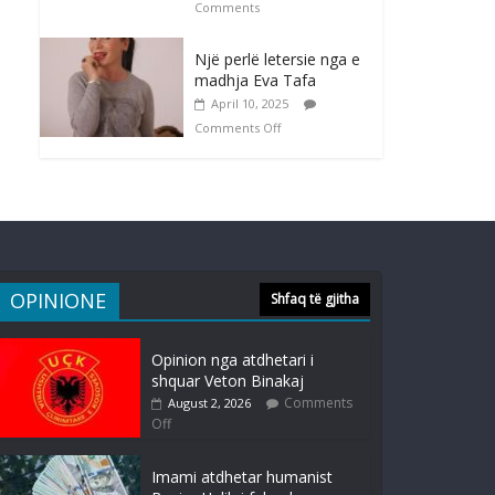
Comments
Një perlë letersie nga e
madhja Eva Tafa
April 10, 2025
Comments Off
OPINIONE
Shfaq të gjitha
Opinion nga atdhetari i
shquar Veton Binakaj
Comments
August 2, 2026
Off
Imami atdhetar humanist