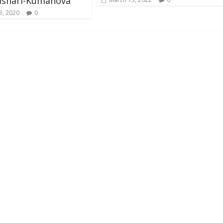
Jashari-Kumanova
3, 2020
0