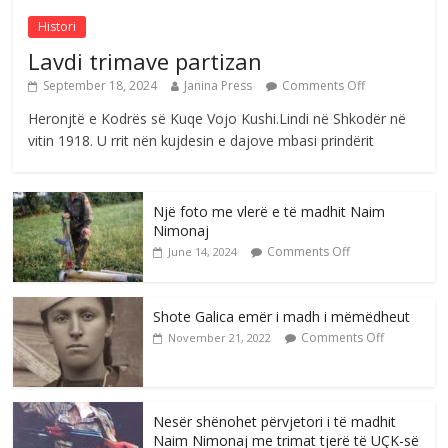
Histori
Lavdi trimave partizan
September 18, 2024
Janina Press
Comments Off
Heronjtë e Kodrës së Kuqe Vojo Kushi.Lindi në Shkodër në
vitin 1918. U rrit nën kujdesin e dajove mbasi prindërit
Një foto me vlerë e të madhit Naim
Nimonaj
Comments Off
June 14, 2024
Shote Galica emër i madh i mëmëdheut
Comments Off
November 21, 2022
Nesër shënohet përvjetori i të madhit
Naim Nimonaj me trimat tjerë të UÇK-së