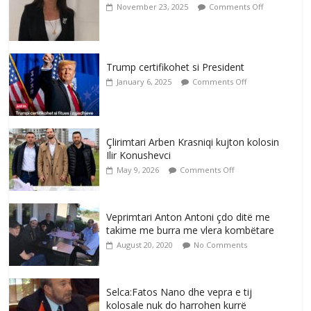
November 23, 2025
Comments Off
Trump certifikohet si President
January 6, 2025
Comments Off
Çlirimtari Arben Krasniqi kujton kolosin
Ilir Konushevci
May 9, 2026
Comments Off
Veprimtari Anton Antoni çdo ditë me
takime me burra me vlera kombëtare
August 20, 2020
No Comments
Selca:Fatos Nano dhe vepra e tij
kolosale nuk do harrohen kurrë