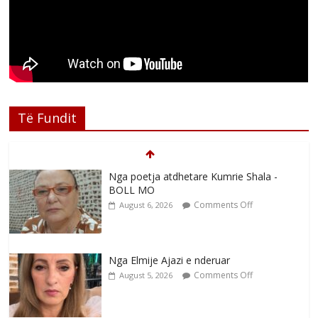
Të Fundit
Nga poetja atdhetare Kumrie Shala -
BOLL MO
Comments Off
August 6, 2026
Nga Elmije Ajazi e nderuar
Comments Off
August 5, 2026