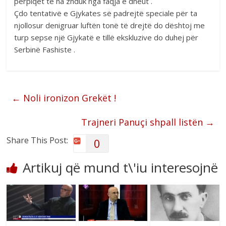
përpiqet të na zhduk nga faqja e dheut .
Çdo tentativë e Gjykates së padrejtë speciale për ta
njollosur denigruar luftën tonë të drejtë do dështoj me
turp sepse një Gjykatë e tillë ekskluzive do duhej për
Serbinë Fashiste .
←
Noli ironizon Grekët !
Trajneri Panuçi shpall listën
→
Share This Post:
0
Artikuj që mund t\'iu interesojnë