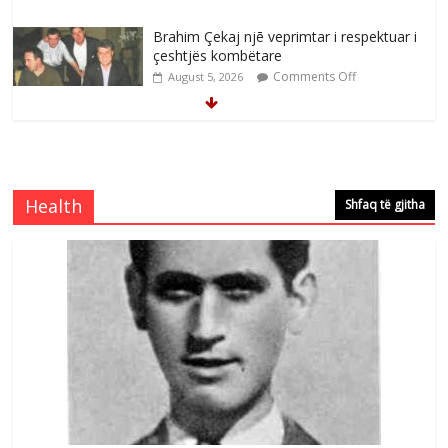
Brahim Çekaj njē veprimtar i respektuar i
çeshtjës kombëtare
Comments Off
August 5, 2026
Çlirimtari Mentor Mushkolaj nderohet
me mirenjohje nga Xhevdet Qeriqi Dega
e invalidëve në Fushë Kosovë
Health
Shfaq të gjitha
Comments Off
August 4, 2026
Çlirimtari Agron Gërvalla me takime pune
në atdhe të shoqerisë Levizja
Comments Off
August 3, 2026
Postim me vlera nga artistja e mirëfilltë
Mimoza Gjoni
Comments Off
August 6, 2026