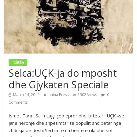
Politikë
Selca:UÇK-ja do mposht
dhe Gjykaten Speciale
March 14, 2019
Janina Press
1902 Views
0
Comments
Ismet Tara , Salih Lajçi çdo epror dhe luftëtar i UÇK -së
janë heronjë dhe shpëtimtar të popullit shqipëtar nga
zhdukja që deshi Serbia të na bënte e cila dhe sot