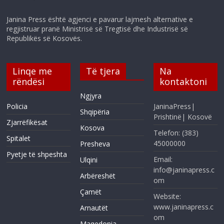
Janina Press është agjenci e pavarur lajmesh alternative e
regjistruar pranë Ministrisë së Tregtisë dhe Industrisë së
Republikës së Kosovës.
Linqe me
Të tjera
Na
rëndësi
kontaktoni
Ngjyra
Policia
JaninaPress|
Shqipëria
Prishtinë| Kosovë
Zjarrëfikësat
Kosova
Telefon: (383)
Spitalet
45000000
Presheva
Pyetje të shpeshta
Email:
Ulqini
info@janinapress.c
Arbëreshët
om
Çamët
Website:
www.janinapress.c
Arnautët
om
Maqedonia