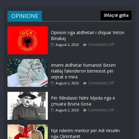
OPINIONE
Shfaq të gjitha
Opinion nga atdhetari i shquar Veton
Binakaj
Comments Off
August 2, 2026
Imami atdhetar humanist Besim
Halilaj falenderon bëmiresit për
veprat e mira
Comments Off
August 2, 2026
Për Rilindasin Ndre Mjeda nga e
çmuara Bruna Gosa
Comments Off
August 2, 2026
Një nderim meritor për Adi Veselin
nga Çlirimtarët