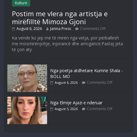
Kulturë
Postim me vlera nga artistja e
mirëfilltë Mimoza Gjoni
August 6, 2026
Janina Press
Comments Off
Ka vende ku jep më të mirën nga vetja, por përballesh
me mosmirënjohje, injorancë dhe arrogancë.Pastaj jeta
të çon aty
Nga poetja atdhetare Kumrie Shala -
BOLL MO
Comments Off
August 6, 2026
Nga Elmije Ajazi e nderuar
Comments Off
August 5, 2026