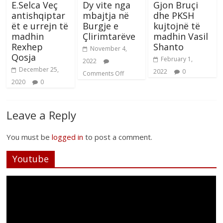
E.Selca Veç
Dy vite nga
Gjon Bruçi
antishqiptar
mbajtja në
dhe PKSH
ët e urrejn të
Burgje e
kujtojnë të
madhin
Çlirimtarëve
madhin Vasil
Rexhep
Shanto
November 4,
Qosja
February 1,
2022
December 25,
2022
0
Comments Off
2020
0
Leave a Reply
You must be
logged in
to post a comment.
Youtube