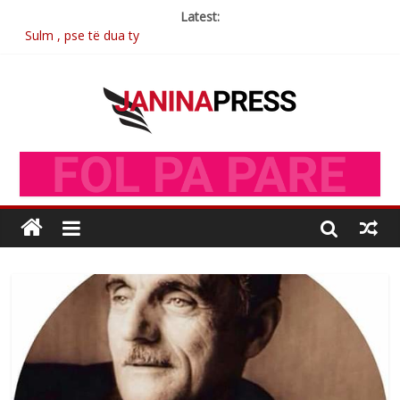
Latest:
Sulm , pse të dua ty
Postim me vlera nga artistja e mirëfilltë Mimoza Gjoni
Nga poetja atdhetare Kumrie Shala -BOLL MO
Nga Elmije Ajazi e nderuar
Brahim Çekaj njē veprimtar i respektuar i çeshtjës kombëtare