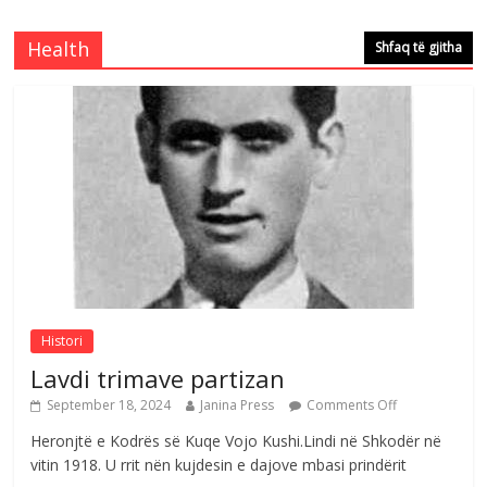
çeshtjës kombëtare
Comments Off
August 5, 2026
Health
Shfaq të gjitha
Çlirimtari Mentor Mushkolaj nderohet
me mirenjohje nga Xhevdet Qeriqi Dega
e invalidëve në Fushë Kosovë
Comments Off
August 4, 2026
Sulm , pse të dua ty
Comments Off
August 8, 2026
Histori
Lavdi trimave partizan
September 18, 2024
Janina Press
Comments Off
Heronjtë e Kodrës së Kuqe Vojo Kushi.Lindi në Shkodër në
vitin 1918. U rrit nën kujdesin e dajove mbasi prindërit