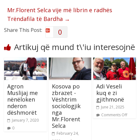
Mr.Florent Selca vije më librin e radhës
Trëndafila të Bardha
→
Share This Post:
0
Artikuj që mund t\'iu interesojnë
Agron
Kosova po
Adi Veseli
Muslijaj me
zbrazet -
kuq e zi
nënëloken
Vështrim
gjithmonë
nderon
sociologjik
June 21, 2025
dëshmorët
nga
Comments Off
Mr.Florent
January 7, 2020
Selca
0
February 24,