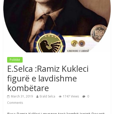
Politikë
E.Selca :Ramiz Kukleci
figurë e lavdishme
kombëtare
March 31, 2019
Erald Selca
1747 Views
0
Comments
Baca Ramiz Kukleci i mungon terë kombit Isniqit Deçanit