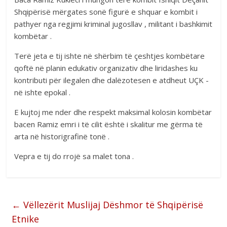
Shqipërisë mërgates sonë figurë e shquar e kombit i
pathyer nga regjimi kriminal jugosllav , militant i bashkimit
kombëtar .
Terë jeta e tij ishte në shërbim të çeshtjes kombëtare
qoftë në planin edukativ organizativ dhe liridashes ku
kontributi për ilegalen dhe dalëzotesen e atdheut UÇK -
në ishte epokal .
E kujtoj me nder dhe respekt maksimal kolosin kombëtar
bacen Ramiz emri i të cilit është i skalitur me gërma të
arta në historigrafinë tonë .
Vepra e tij do rrojë sa malet tona .
←
Vëllezërit Muslijaj Dëshmor të Shqipërisë
Etnike