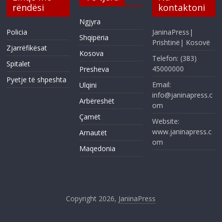
rëndësi
kontaktoni
Ngjyra
Policia
JaninaPress|
Shqipëria
Prishtinë| Kosovë
Zjarrëfikësat
Kosova
Telefon: (383)
Spitalet
45000000
Presheva
Pyetje të shpeshta
Email:
Ulqini
info@janinapress.c
Arbëreshët
om
Çamët
Website:
www.janinapress.c
Arnautët
om
Maqedonia
Copyright 2026,
JaninaPress