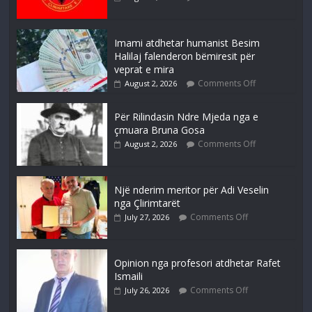
Imami atdhetar humanist Besim
Halilaj falenderon bëmiresit për
veprat e mira
Comments Off
August 2, 2026
Për Rilindasin Ndre Mjeda nga e
çmuara Bruna Gosa
Comments Off
August 2, 2026
Një nderim meritor për Adi Veselin
nga Çlirimtarët
Comments Off
July 27, 2026
Opinion nga profesori atdhetar Rafet
Ismaili
Comments Off
July 26, 2026