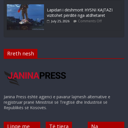
Lapidari i dëshmorit HYSNI KAJTAZI
vizitohet përditë nga atdhetaret
Comments Off
July 25, 2026
Rreth nesh
Janina Press është agjenci e pavarur lajmesh alternative e
regjistruar pranë Ministrisë së Tregtisë dhe Industrisë së
Republikës së Kosovës.
Linqe me
Të tjera
Na