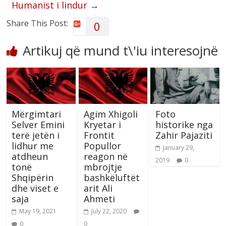
Humanist i lindur
→
Share This Post:
0
Artikuj që mund t\'iu interesojnë
Mërgimtari
Agim Xhigoli
Foto
Selver Emini
Kryetar i
historike nga
terë jetën i
Frontit
Zahir Pajaziti
lidhur me
Popullor
January 29,
atdheun
reagon në
2019
0
tonë
mbrojtje
Shqipërin
bashkëluftët
dhe viset e
arit Ali
saja
Ahmeti
May 19, 2021
July 22, 2020
0
0