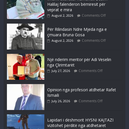
Halilaj falenderon bëmiresit për
veprat e mira
Comments Off
August 2, 2026
Për Rilindasin Ndre Mjeda nga e
çmuara Bruna Gosa
Comments Off
August 2, 2026
Një nderim meritor për Adi Veselin
nga Çlirimtarët
Comments Off
July 27, 2026
Opinion nga profesori atdhetar Rafet
Ismaili
Comments Off
July 26, 2026
Lapidari i dëshmorit HYSNI KAJTAZI
vizitohet përditë nga atdhetaret