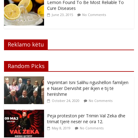
Lemon Found To Be Most Reliable To
Cure Diseases
June 23, 2015
No Comments
Reklamo këtu
Random Picks
Veprimtari Isni Salihu ngushëllon familjen
e Naser Dervishit për ikjen e tij të
herëshme
October 24, 2020
No Comments
Peja proteston për Trimin Val Zeka dhe
trimat tjerë nesër në ora 12.
May 8, 2019
No Comments