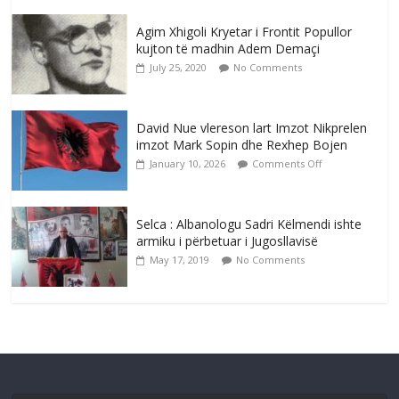
Agim Xhigoli Kryetar i Frontit Popullor
kujton të madhin Adem Demaçi
July 25, 2020
No Comments
David Nue vlereson lart Imzot Nikprelen
imzot Mark Sopin dhe Rexhep Bojen
January 10, 2026
Comments Off
Selca : Albanologu Sadri Këlmendi ishte
armiku i përbetuar i Jugosllavisë
May 17, 2019
No Comments