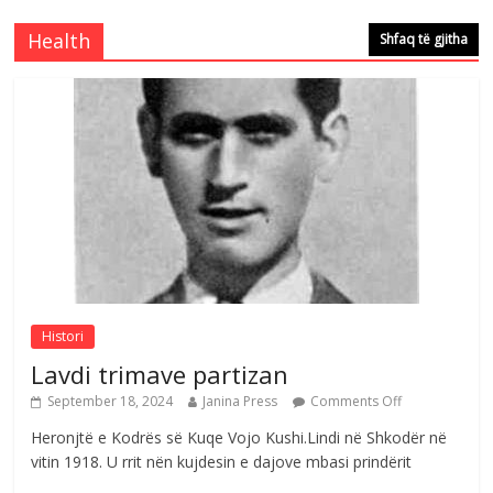
çeshtjës kombëtare
Comments Off
August 5, 2026
Health
Shfaq të gjitha
Çlirimtari Mentor Mushkolaj nderohet
me mirenjohje nga Xhevdet Qeriqi Dega
e invalidëve në Fushë Kosovë
Comments Off
August 4, 2026
Sulm , pse të dua ty
Comments Off
August 8, 2026
Histori
Lavdi trimave partizan
September 18, 2024
Janina Press
Comments Off
Heronjtë e Kodrës së Kuqe Vojo Kushi.Lindi në Shkodër në
vitin 1918. U rrit nën kujdesin e dajove mbasi prindërit