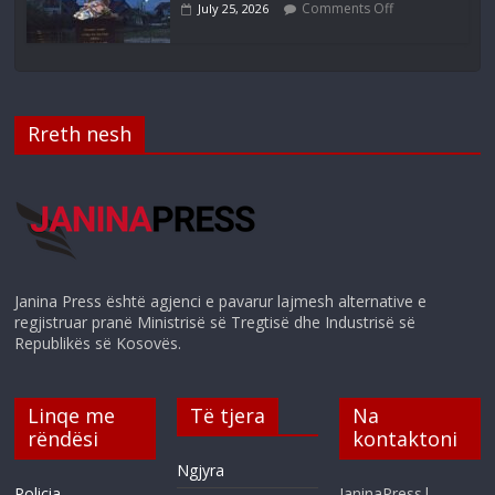
Comments Off
July 25, 2026
Rreth nesh
Janina Press është agjenci e pavarur lajmesh alternative e
regjistruar pranë Ministrisë së Tregtisë dhe Industrisë së
Republikës së Kosovës.
Linqe me
Të tjera
Na
rëndësi
kontaktoni
Ngjyra
Policia
JaninaPress|