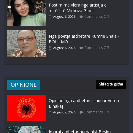
Postim me vlera nga artistja e
mirëfilltë Mimoza Gjoni
Comments Off
August 6, 2026
Nga poetja atdhetare Kumrie Shala -
BOLL MO
Comments Off
August 6, 2026
OPINIONE
Shfaq të gjitha
Opinion nga atdhetari i shquar Veton
Binakaj
Comments Off
August 2, 2026
Imami atdhetar humanist Besim