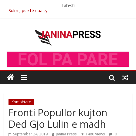
Latest:
Sulm , pse të dua ty
Postim me vlera nga artistja e mirëfilltë Mimoza Gjoni
Nga poetja atdhetare Kumrie Shala -BOLL MO
Nga Elmije Ajazi e nderuar
Brahim Çekaj njē veprimtar i respektuar i çeshtjës kombëtare
Kombëtare
Fronti Popullor kujton
Ded Gjo Lulin e madh
September 24, 2019
Janina Press
1480 Views
0