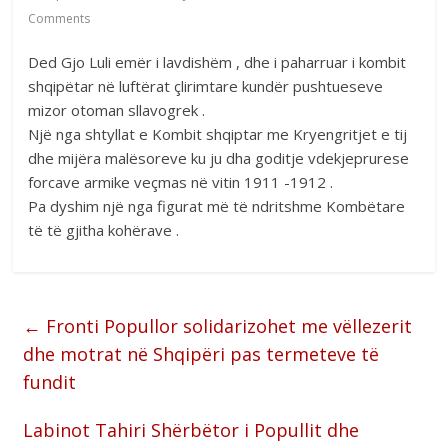
Comments
Ded Gjo Luli emër i lavdishëm , dhe i paharruar i kombit
shqipëtar në luftërat çlirimtare kundër pushtueseve
mizor otoman sllavogrek .
Një nga shtyllat e Kombit shqiptar me Kryengritjet e tij
dhe mijëra malësoreve ku ju dha goditje vdekjeprurese
forcave armike veçmas në vitin 1911 -1912 .
Pa dyshim një nga figurat më të ndritshme Kombëtare
të të gjitha kohërave .
←
Fronti Popullor solidarizohet me vëllezerit
dhe motrat në Shqipëri pas termeteve të
fundit
Labinot Tahiri Shërbëtor i Popullit dhe