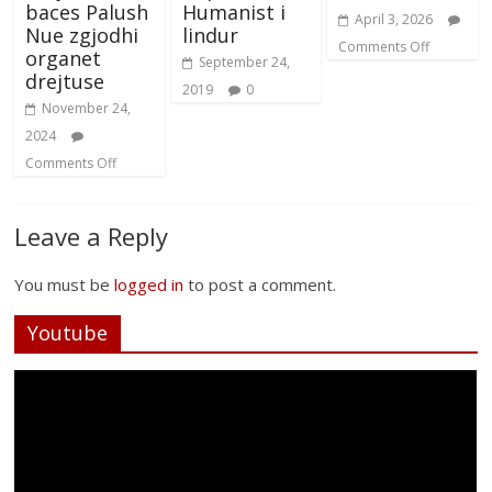
baces Palush
Humanist i
April 3, 2026
Nue zgjodhi
lindur
Comments Off
organet
September 24,
drejtuse
2019
0
November 24,
2024
Comments Off
Leave a Reply
You must be
logged in
to post a comment.
Youtube