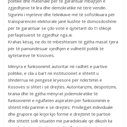
politike dhe materiale për të garantuar mbajtjen e
zgjedhjeve të lira dhe demokratike në tërë vendin.
Sigurimi i mjeteve dhe teknikave më të sofistikuara për
transparencën elektorale janë kushte të domosdoshme
për të garantuar se çdo votë e qytetarit do t’i shkojë
përfaqësuesit të zgjedhur nga ai.
Krahas kësaj, ne do të mbështesim të gjitha masat tjera
për të pamundësuar vjedhjen e vullnetit politik të
qytetarëve të Kosovës.
Mënyra e funksionimit autoritar në radhët e partive
politike, e cila u bart në institucionet e shtetit u
shndërrua në pengesë kryesore për ndërtimin e
Kosovës si shtet i së drejtës. Autoritarizmi, despotizmi,
tirania dhe të gjitha mënyrat jodemokratike të
funksionimit e ngulfatën aspiratën për funksionimin e
shtetit mbi parimin e së drejtës. Privilegjet individuale
dhe grupore që krijoi kjo formë e drejtimit të partisë
dhe shtetit solli situatën më paradoksale që dikush ka