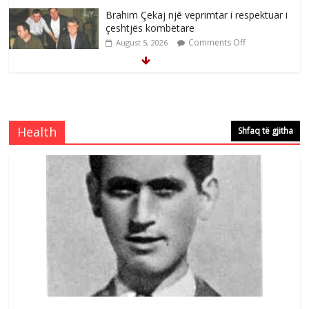
Brahim Çekaj njē veprimtar i respektuar i
çeshtjës kombëtare
Comments Off
August 5, 2026
Çlirimtari Mentor Mushkolaj nderohet
me mirenjohje nga Xhevdet Qeriqi Dega
e invalidëve në Fushë Kosovë
Health
Shfaq të gjitha
Comments Off
August 4, 2026
Çlirimtari Agron Gërvalla me takime pune
në atdhe të shoqerisë Levizja
Comments Off
August 3, 2026
Postim me vlera nga artistja e mirëfilltë
Mimoza Gjoni
Comments Off
August 6, 2026