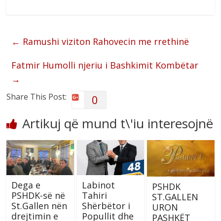
←
Ramushi viziton Rahovecin me rrethinë
Fatmir Humolli njeriu i Bashkimit Kombëtar
→
Share This Post:
0
Artikuj që mund t\'iu interesojnë
Dega e
Labinot
PSHDK
PSHDK-së në
Tahiri
ST.GALLEN
St.Gallen nën
Shërbëtor i
URON
drejtimin e
Popullit dhe
PASHKËT