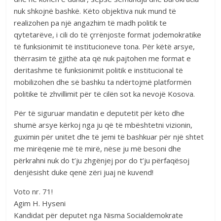
nuk shkojnë bashkë. Këto objektiva nuk mund të
realizohen pa një angazhim të madh politik te
qytetarëve, i cili do të çrrënjoste format jodemokratike
të funksionimit të institucioneve tona. Për këtë arsye,
thërrasim të gjithë ata që nuk pajtohen me format e
deritashme të funksionimit politik e institucional të
mobilizohen dhe së bashku ta ndërtojmë platformën
politike të zhvillimit për të cilën sot ka nevojë Kosova.
Për të siguruar mandatin e deputetit për këto dhe
shumë arsye kërkoj nga ju që të mbështetni vizionin,
guximin për unitet dhe të jemi të bashkuar për një shtet
me mirëqenie më të mirë, nëse ju më besoni dhe
përkrahni nuk do t’ju zhgënjej por do t’ju përfaqësoj
denjësisht duke qenë zëri juaj në kuvend!
Voto nr. 71!
Agim H. Hyseni
Kandidat për deputet nga Nisma Socialdemokrate