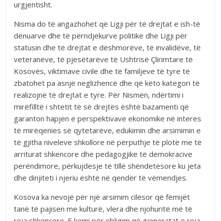
urgjentisht.
Nisma do të angazhohet që Ligji për të drejtat e ish-të
dënuarve dhe të përndjekurve politikë dhe Ligji për
statusin dhe të drejtat e dëshmorëve, të invalidëve, të
veteranëve, të pjesëtarëve të Ushtrisë Çlirimtare të
Kosovës, viktimave civile dhe të familjeve të tyre të
zbatohet pa asnjë neglizhencë dhe që këto kategori të
realizojnë të drejtat e tyre. Për Nismën, ndërtimi i
mirëfilltë i shtetit të së drejtës është bazamenti që
garanton hapjen e perspektivave ekonomike në interes
të mirëqenies së qytetarëve, edukimin dhe arsimimin e
të gjitha niveleve shkollore në përputhje të plotë me të
arriturat shkencore dhe pedagogjike të demokracive
perëndimore, përkujdesje të tillë shëndetësore ku jeta
dhe dinjiteti i njeriu është në qendër të vëmendjes.
Kosova ka nevojë për një arsimim cilësor që fëmijët
tanë të pajisen me kulturë, vlera dhe njohuritë më të
reja shkencore. E kemi për obligim që gjeneratat e reja