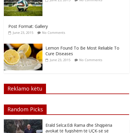
Post Format: Gallery
June 23, 2015
No Comments
Lemon Found To Be Most Reliable To
Cure Diseases
June 23, 2015
No Comments
Reklamo këtu
Random Picks
Erald Selca:Edi Rama dhe Shqipëria
avokat të fuqishëm të UÇK-së së