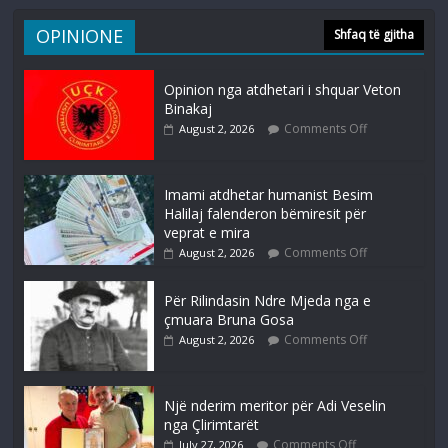
OPINIONE
Shfaq të gjitha
Opinion nga atdhetari i shquar Veton
Binakaj
Comments Off
August 2, 2026
Imami atdhetar humanist Besim
Halilaj falenderon bëmiresit për
veprat e mira
Comments Off
August 2, 2026
Për Rilindasin Ndre Mjeda nga e
çmuara Bruna Gosa
Comments Off
August 2, 2026
Një nderim meritor për Adi Veselin
nga Çlirimtarët
Comments Off
July 27, 2026