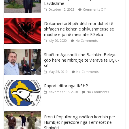
Lavdishme
October 12, 2022
Comments Off
Dokumentarët për dëshmor duhet të
shfaqen në kohen e shikushmërisë së
madhe e jo në mesnatë-E.Selca
July 20, 2020
No Comments
Shpëtim Agusholli dhe Bashkim Belegu
çdo herë në mbrojtje të vlerave të UÇK -
së
May 25, 2019
No Comments
Raporti ditor nga IKSHP
November 15, 2020
No Comments
Fronti Popullor ngushëllon kombin për
Humbjet njerëzore nga Termetet në
Shqipëri