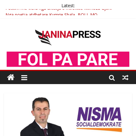
Latest:
Nga poetja atdhetare Kumrie Shala -BOLL MO
Nga Elmije Ajazi e nderuar
Brahim Çekaj njē veprimtar i respektuar i çeshtjës kombëtare
Çlirimtari Mentor Mushkolaj nderohet me mirenjohje nga
Xhevdet Qeriqi Dega e invalidëve në Fushë Kosovë
Postim me vlera nga artistja e mirëfilltë Mimoza Gjoni