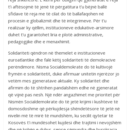
t’i aftësojmë të jenë të përgatitura t’u bëjnë ballë
sfidave të reja me të cilat do të ballafaqohen në
procesin e globalizmit dhe të integrimeve. Për t’u
realizuar ky qëllim, institucioneve edukative-arsimore
duhet t’u garantohet liria e plotë administrative,
pedagogjike dhe e menaxhimit.
Solidariteti qëndron në themelet e institucioneve
euroatlantike dhe falë këtij solidariteti të demokracive
perëndimore. Nisma Socialdemokrate do të kultivojë
frymën e solidaritetit, duke afirmuar unitetin njerëzor jo
vetëm mes gjeneratave aktuale. Ky solidaritet dhe
afirmim do të shtrihen pandalshëm edhe në gjeneratat
që vijnë pas nesh. Një ndër angazhimet me prioritet për
Nismën Socialdemokrate do të jetë krijimi i kushteve të
domosdoshme që përkujdesja shëndetësore të jetë në
nivelin më të mirë të mundshëm, ku secilit qytetar të
Kosovës t’i mundësohet kujdesi dhe trajtimi i nevojshëm
dhe në kohën e duhur, sepse sëmundja dhe burokracia