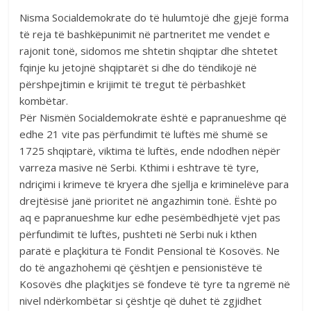
Nisma Socialdemokrate do të hulumtojë dhe gjejë forma
të reja të bashkëpunimit në partneritet me vendet e
rajonit tonë, sidomos me shtetin shqiptar dhe shtetet
fqinje ku jetojnë shqiptarët si dhe do tëndikojë në
përshpejtimin e krijimit të tregut të përbashkët
kombëtar.
Për Nismën Socialdemokrate është e papranueshme që
edhe 21 vite pas përfundimit të luftës më shumë se
1725 shqiptarë, viktima të luftës, ende ndodhen nëpër
varreza masive në Serbi. Kthimi i eshtrave të tyre,
ndriçimi i krimeve të kryera dhe sjellja e kriminelëve para
drejtësisë janë prioritet në angazhimin tonë. Është po
aq e papranueshme kur edhe pesëmbëdhjetë vjet pas
përfundimit të luftës, pushteti në Serbi nuk i kthen
paratë e plaçkitura të Fondit Pensional të Kosovës. Ne
do të angazhohemi që çështjen e pensionistëve të
Kosovës dhe plaçkitjes së fondeve të tyre ta ngremë në
nivel ndërkombëtar si çështje që duhet të zgjidhet