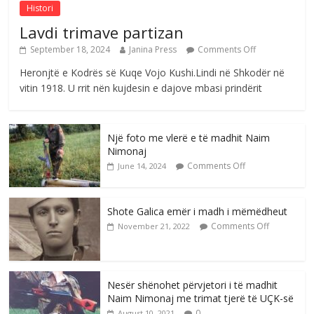
Histori
Lavdi trimave partizan
September 18, 2024
Janina Press
Comments Off
Heronjtë e Kodrës së Kuqe Vojo Kushi.Lindi në Shkodër në
vitin 1918. U rrit nën kujdesin e dajove mbasi prindërit
Një foto me vlerë e të madhit Naim
Nimonaj
Comments Off
June 14, 2024
Shote Galica emër i madh i mëmëdheut
Comments Off
November 21, 2022
Nesër shënohet përvjetori i të madhit
Naim Nimonaj me trimat tjerë të UÇK-së
0
August 10, 2021