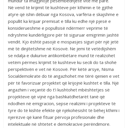
mundur ta imagjinojë pesëmbëdhjetë vite më parë.
Në vend të krijimit të kushteve për kthimin e të gjithë
atyre që ishin dëbuar nga Kosova, varfëria e skajshme e
popullit ka krijuar premisat e tilla ku edhe një pjesë e
konsiderueshme e popullsisë ndërmerr veprime të
ndryshme kundërligjore për të siguruar emigrimin jashtë
vendit. Kjo është pasojë e mospasjes siguri për një jetë
më të dinjitetshme në Kosovë. Ne jemi të vetëdijshëm
se ndalja e dukurive antikombëtare mund të realizohet
vetëm përmes krijimit të kushteve ku secili do ta shohë
perspektivën e vet në Kosovë. Për këtë arsye, Nisma
Socialdemokrate do të angazhohet me tërë qenien e vet
për të favorizuar projektet që krijojnë kushtet e tilla. Një
angazhim i veçantë do t’i kushtohet mbështetjes së
projekteve që vijnë nga bashkatdhetarët tanë që
ndodhen në emigracion, sepse realizimi i projekteve të
tyre do të kishte efekte që njëkohësisht të bëhej kthimi i
njerëzve që kanë fituar përvoja profesionale dhe
intelektuale në shtetet e demokracive perëndimore.