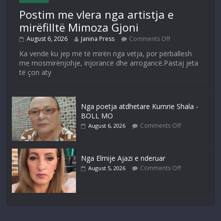
Postim me vlera nga artistja e
mirëfilltë Mimoza Gjoni
August 6, 2026
Janina Press
Comments Off
Ka vende ku jep më të mirën nga vetja, por përballesh
me mosmirënjohje, injorancë dhe arrogancë.Pastaj jeta
të çon aty
Nga poetja atdhetare Kumrie Shala -
BOLL MO
Comments Off
August 6, 2026
Nga Elmije Ajazi e nderuar
Comments Off
August 5, 2026