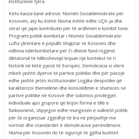
institucione tjera.
Këto kauza kanë adresë: Nismën Socialdemokrate për
Kosovën, aty ku është Nisma është edhe UÇK-ja dhe
zërat që japin kontributin për të ardhmen e kombit tonë.
Programi politik-kombëtar i Nismës Socialdemokrate:
Lufta çlirimtare e popullit shqiptar të Kosovës dhe
ndihma ndërkombëtare për t’i dhënë fund regjimit
diktatorial të Millosheviqit krijuan një kontekst të ri
historik në këtë pjesë të Europës. Demokracia si vlerë
mbeti jashtë dyerve të partive politike dhe për pasojë
edhe jashtë jetës institucionale! Logjika despotike që
karakterizoi themelimin dhe konsolidimin e shumicës së
partive politike në Kosovë dhe sidomos privilegjet
individuale apo grupore që krijon forma e tillë e
funksionimit, shpjegon edhe mungesën e vullnetit politik
për të organizuar zgjedhje të lira në përputhje me
normat dhe standardet e demokracive perëndimore.
Nisma për Kosovën do të sigurojë të gjitha kushtet