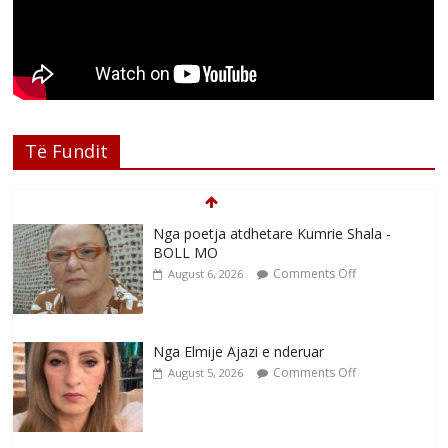
Të Fundit
Nga poetja atdhetare Kumrie Shala -
BOLL MO
Comments Off
August 6, 2026
Nga Elmije Ajazi e nderuar
Comments Off
August 5, 2026