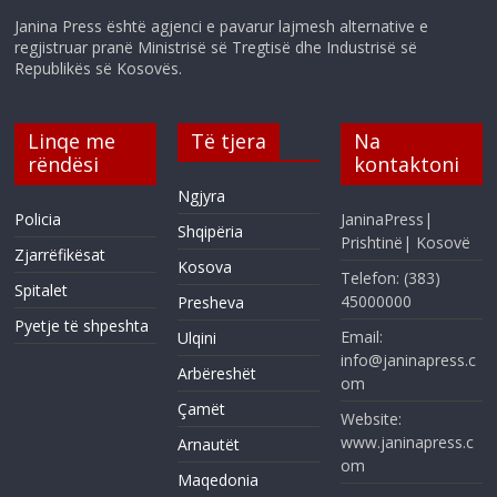
Janina Press është agjenci e pavarur lajmesh alternative e
regjistruar pranë Ministrisë së Tregtisë dhe Industrisë së
Republikës së Kosovës.
Linqe me
Të tjera
Na
rëndësi
kontaktoni
Ngjyra
Policia
JaninaPress|
Shqipëria
Prishtinë| Kosovë
Zjarrëfikësat
Kosova
Telefon: (383)
Spitalet
45000000
Presheva
Pyetje të shpeshta
Email:
Ulqini
info@janinapress.c
Arbëreshët
om
Çamët
Website:
www.janinapress.c
Arnautët
om
Maqedonia