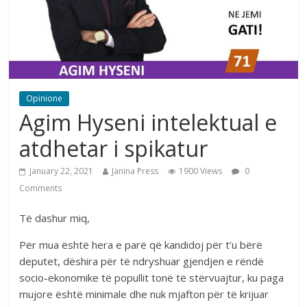
Opinione
Agim Hyseni intelektual e
atdhetar i spikatur
January 22, 2021
Janina Press
1900 Views
0
Comments
Të dashur miq,
Për mua është hera e parë që kandidoj për t’u bërë
deputet, dëshira për të ndryshuar gjendjen e rëndë
socio-ekonomike të popullit tonë të stërvuajtur, ku paga
mujore është minimale dhe nuk mjafton për të krijuar