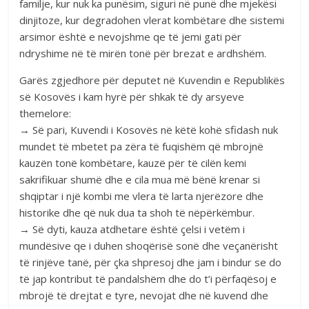
familje, kur nuk ka punësim, siguri në punë dhe mjekësi
dinjitoze, kur degradohen vlerat kombëtare dhe sistemi
arsimor është e nevojshme qe të jemi gati për
ndryshime në të mirën tonë për brezat e ardhshëm.
Garës zgjedhore për deputet në Kuvendin e Republikës
së Kosovës i kam hyrë për shkak të dy arsyeve
themelore:
→ Së pari, Kuvendi i Kosovës në këtë kohë sfidash nuk
mundet të mbetet pa zëra të fuqishëm që mbrojnë
kauzën tonë kombëtare, kauzë për të cilën kemi
sakrifikuar shumë dhe e cila mua më bënë krenar si
shqiptar i një kombi me vlera të larta njerëzore dhe
historike dhe që nuk dua ta shoh të nëpërkëmbur.
→ Së dyti, kauza atdhetare është çelsi i vetëm i
mundësive qe i duhen shoqërisë sonë dhe veçanërisht
të rinjëve tanë, për çka shpresoj dhe jam i bindur se do
të jap kontribut të pandalshëm dhe do t’i përfaqësoj e
mbrojë të drejtat e tyre, nevojat dhe në kuvend dhe