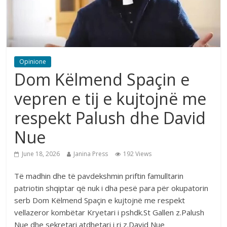
Opinione
Dom Këlmend Spaçin e
vepren e tij e kujtojnë me
respekt Palush dhe David
Nue
June 18, 2026
Janina Press
192 Views
Të madhin dhe të pavdekshmin priftin famulltarin
patriotin shqiptar që nuk i dha pesë para për okupatorin
serb Dom Këlmend Spaçin e kujtojnë me respekt
vellazeror kombëtar Kryetari i pshdk.St Gallen z.Palush
Nue dhe sekretari atdhetari i ri z.David Nue