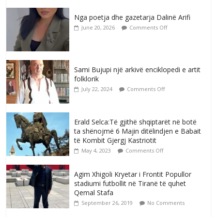
Nga poetja dhe gazetarja Dalinë Arifi
June 20, 2026
Comments Off
Sami Bujupi një arkivë enciklopedi e artit
folklorik
July 22, 2024
Comments Off
Erald Selca:Të gjithë shqiptarët në botë
ta shënojmë 6 Majin ditëlindjen e Babait
të Kombit Gjergj Kastriotit
May 4, 2023
Comments Off
Agim Xhigoli Kryetar i Frontit Popullor
stadiumi futbollit në Tiranë të quhet
Qemal Stafa
September 26, 2019
No Comments