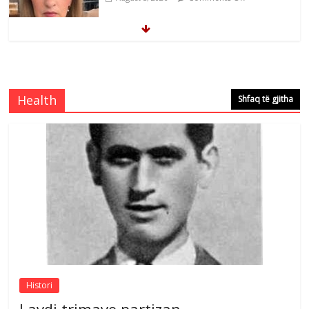
Brahim Çekaj njē veprimtar i respektuar i
çeshtjës kombëtare
Comments Off
August 5, 2026
Health
Shfaq të gjitha
Çlirimtari Mentor Mushkolaj nderohet
me mirenjohje nga Xhevdet Qeriqi Dega
e invalidëve në Fushë Kosovë
Comments Off
August 4, 2026
Sulm , pse të dua ty
Comments Off
August 8, 2026
Histori
Lavdi trimave partizan