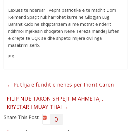
Lexues të nderuar , vepra patriotike e të madhit Dom
Kelmend Spaçit nuk harrohet kurrë në Gllogjan Lug
Baranit kudo në shqiptarizem ai me motrat e nderit
ndihmoi mjekesin shoqaten Nënë Tereza mandej luften
e drejtë të UÇK së dhe shpëtoi mijera civil nga
masakrimi serb.
E S
←
Puthja e fundit e nënës për Indrit Caren
FILIP NUE TAKON SHPEJTIM AHMETAJ ,
KRYETAR I MUAY THAI
→
Share This Post:
0