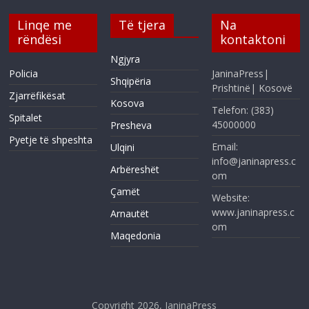
Linqe me
Të tjera
Na
rëndësi
kontaktoni
Ngjyra
Policia
JaninaPress|
Shqipëria
Prishtinë| Kosovë
Zjarrëfikësat
Kosova
Telefon: (383)
Spitalet
45000000
Presheva
Pyetje të shpeshta
Email:
Ulqini
info@janinapress.c
Arbëreshët
om
Çamët
Website:
www.janinapress.c
Arnautët
om
Maqedonia
Copyright 2026,
JaninaPress