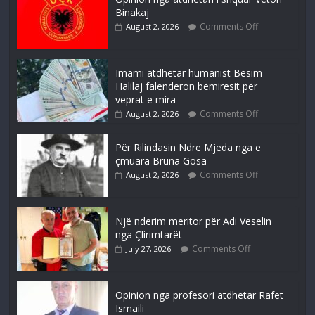
Binakaj
Comments Off
August 2, 2026
Imami atdhetar humanist Besim
Halilaj falenderon bëmiresit për
veprat e mira
Comments Off
August 2, 2026
Për Rilindasin Ndre Mjeda nga e
çmuara Bruna Gosa
Comments Off
August 2, 2026
Një nderim meritor për Adi Veselin
nga Çlirimtarët
Comments Off
July 27, 2026
Opinion nga profesori atdhetar Rafet
Ismaili