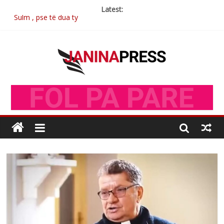
Latest:
Sulm , pse të dua ty
Postim me vlera nga artistja e mirëfilltë Mimoza Gjoni
Nga poetja atdhetare Kumrie Shala -BOLL MO
Nga Elmije Ajazi e nderuar
Brahim Çekaj njē veprimtar i respektuar i çeshtjës kombëtare