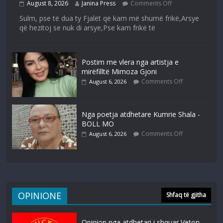
August 8, 2026
Janina Press
Comments Off
Sulm, pse të dua ty Fjalët që kam më shumë frikë,Arsye
që hezitoj se nuk di arsye,Pse kam frikë të
Postim me vlera nga artistja e
mirëfilltë Mimoza Gjoni
Comments Off
August 6, 2026
Nga poetja atdhetare Kumrie Shala -
BOLL MO
Comments Off
August 6, 2026
OPINIONE
Shfaq të gjitha
Opinion nga atdhetari i shquar Veton