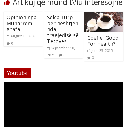
Artikuj që mund t\'iu interesojnë
Opinion nga
Selca:Turp
Muharrem
për heshtjen
Xhafa
ndaj
tragjedisë së
August 13, 2020
Coeffe, Good
Tetoves
For Health?
0
September 10,
June 23, 2015
2021
0
0
Youtube