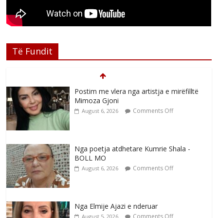
Të Fundit
Postim me vlera nga artistja e mirëfilltë
Mimoza Gjoni
Comments Off
August 6, 2026
Nga poetja atdhetare Kumrie Shala -
BOLL MO
Comments Off
August 6, 2026
Nga Elmije Ajazi e nderuar
Comments Off
August 5, 2026