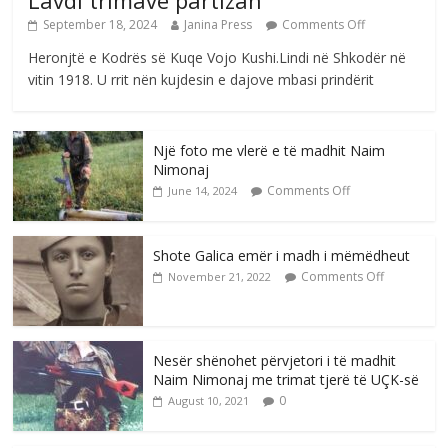
September 18, 2024
Janina Press
Comments Off
Heronjtë e Kodrës së Kuqe Vojo Kushi.Lindi në Shkodër në
vitin 1918. U rrit nën kujdesin e dajove mbasi prindërit
Një foto me vlerë e të madhit Naim
Nimonaj
Comments Off
June 14, 2024
Shote Galica emër i madh i mëmëdheut
Comments Off
November 21, 2022
Nesër shënohet përvjetori i të madhit
Naim Nimonaj me trimat tjerë të UÇK-së
0
August 10, 2021