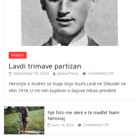
e invalidëve në Fushë Kosovë
Comments Off
August 4, 2026
Sulm , pse të dua ty
Comments Off
August 8, 2026
Histori
Lavdi trimave partizan
September 18, 2024
Janina Press
Comments Off
Heronjtë e Kodrës së Kuqe Vojo Kushi.Lindi në Shkodër në
vitin 1918. U rrit nën kujdesin e dajove mbasi prindërit
Një foto me vlerë e të madhit Naim
Nimonaj
Comments Off
June 14, 2024