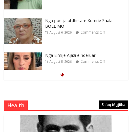
Nga poetja atdhetare Kumrie Shala -
BOLL MO
Comments Off
August 6, 2026
Nga Elmije Ajazi e nderuar
Comments Off
August 5, 2026
Brahim Çekaj njē veprimtar i respektuar i
çeshtjës kombëtare
Comments Off
August 5, 2026
Health
Shfaq të gjitha
Çlirimtari Mentor Mushkolaj nderohet
me mirenjohje nga Xhevdet Qeriqi Dega