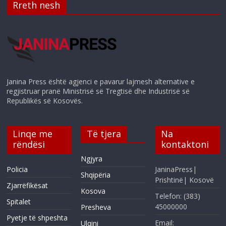
Rreth nesh
Janina Press është agjenci e pavarur lajmesh alternative e
regjistruar pranë Ministrisë së Tregtisë dhe Industrisë së
Republikës së Kosovës.
Linqe me
Të tjera
Na
rëndësi
kontaktoni
Ngjyra
Policia
JaninaPress|
Shqipëria
Prishtinë| Kosovë
Zjarrëfikësat
Kosova
Telefon: (383)
Spitalet
45000000
Presheva
Pyetje të shpeshta
Email:
Ulqini