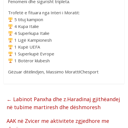
Fenomeni dhe sigurisht tripleta.
Trofetë e fituara nga Interi i Moratit:
5 tituj kampion
4 Kupa Italie
4 Superkupa Italie
1 Ligë Kampionesh
1 Kupë UEFA
1 Superkupë Evrope
1 Botëror klubesh
Gëzuar ditëlindjen, Massimo Moratti!Chesport
←
Labinot Panxha dhe z.Haradinaj gjithëandej
në tubime martiresh dhe dëshmoresh
AAK në Zvicer me aktivitete zgjedhore me