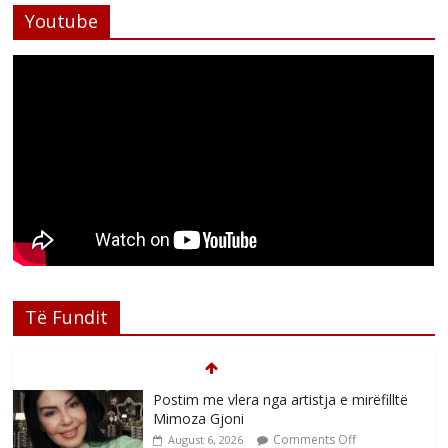
Youtube
Të Fundit
Postim me vlera nga artistja e mirëfilltë
Mimoza Gjoni
Comments Off
August 6, 2026