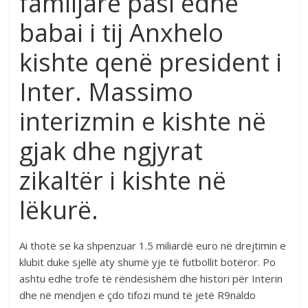
familjare pasi edhe
babai i tij Anxhelo
kishte qenë president i
Inter. Massimo
interizmin e kishte në
gjak dhe ngjyrat
zikaltër i kishte në
lëkurë.
Ai thotë se ka shpenzuar 1.5 miliardë euro në drejtimin e
klubit duke sjellë aty shumë yje të futbollit botëror. Po
ashtu edhe trofe të rëndësishëm dhe histori për Interin
dhe në mendjen e çdo tifozi mund të jetë R9naldo