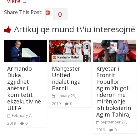
vlerë
→
Share This Post:
0
Artikuj që mund t\'iu interesojnë
Armando
Mançester
Kryetar i
Duka
United
Frontit
zgjidhet
ndalet nga
Popullor
anëtar i
Barnli
Agim Xhigoli
komitetit
nderon me
January 29,
ekzekutiv në
mirënjohje
2019
0
UEFA
ish boksierin
Agim Tahiraj
February 7,
September 27,
2019
0
2019
0