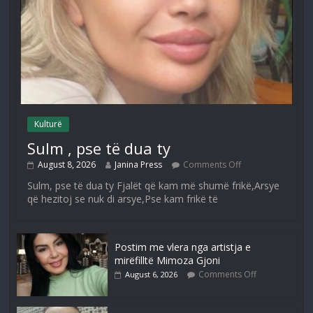
Kulturë
Sulm , pse të dua ty
August 8, 2026
Janina Press
Comments Off
Sulm, pse të dua ty Fjalët që kam më shumë frikë,Arsye
që hezitoj se nuk di arsye,Pse kam frikë të
Postim me vlera nga artistja e
mirëfilltë Mimoza Gjoni
Comments Off
August 6, 2026