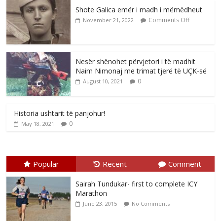
Shote Galica emër i madh i mëmëdheut
Comments Off
November 21, 2022
Nesër shënohet përvjetori i të madhit
Naim Nimonaj me trimat tjerë të UÇK-së
0
August 10, 2021
Historia ushtarit të panjohur!
0
May 18, 2021
Popular
Recent
Comment
Sairah Tundukar- first to complete ICY
Marathon
June 23, 2015
No Comments