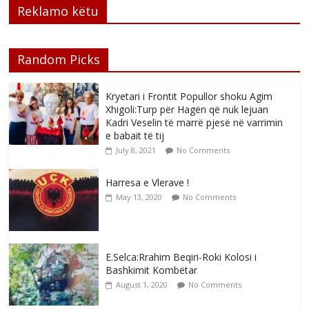
Reklamo këtu
Random Picks
Kryetari i Frontit Popullor shoku Agim
Xhigoli:Turp për Hagën që nuk lejuan
Kadri Veselin të marrë pjesë në varrimin
e babait të tij
July 8, 2021
No Comments
Harresa e Vlerave !
May 13, 2020
No Comments
E.Selca:Rrahim Beqiri-Roki Kolosi i
Bashkimit Kombëtar
August 1, 2020
No Comments