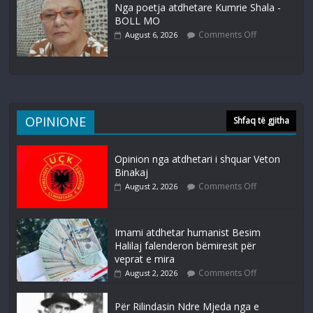
Nga poetja atdhetare Kumrie Shala -
BOLL MO
Comments Off
August 6, 2026
OPINIONE
Shfaq të gjitha
Opinion nga atdhetari i shquar Veton
Binakaj
Comments Off
August 2, 2026
Imami atdhetar humanist Besim
Halilaj falenderon bëmiresit për
veprat e mira
Comments Off
August 2, 2026
Për Rilindasin Ndre Mjeda nga e