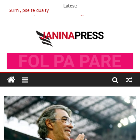
Latest:
Sulm , pse të dua ty
Postim me vlera nga artistja e mirëfilltë Mimoza Gjoni
Nga poetja atdhetare Kumrie Shala -BOLL MO
Nga Elmije Ajazi e nderuar
Brahim Çekaj njē veprimtar i respektuar i çeshtjës kombëtare